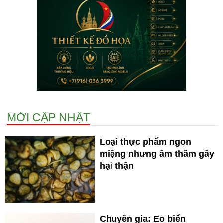
MỚI CẬP NHẬT
Loại thực phẩm ngon
miệng nhưng âm thầm gây
hại thận
Chuyên gia: Eo biển