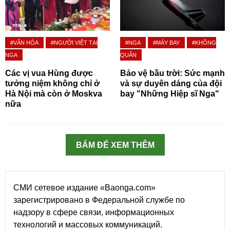
#VĂN HÓA
#NGƯỜI VIỆT TẠI
#NGA
#MÁY BAY
#KHÔNG
NGA
QUÂN
Các vị vua Hùng được
Bảo vệ bầu trời: Sức mạnh
tưởng niệm không chỉ ở
và sự duyên dáng của đội
Hà Nội mà còn ở Moskva
bay "Những Hiệp sĩ Nga"
nữa
BẤM ĐỂ XEM THÊM
СМИ сетевое издание «Baonga.com»
зарегистрировано в Федеральной службе по
надзору в сфере связи, информационных
технологий и массовых коммуникаций.