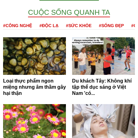
CUỘC SỐNG QUANH TA
#CÔNG NGHỆ
#ĐỘC LẠ
#SỨC KHỎE
#SỐNG ĐẸP
#Q
Loại thực phẩm ngon
Du khách Tây: Không khí
miệng nhưng âm thầm gây
tập thể dục sáng ở Việt
hại thận
Nam 'có...