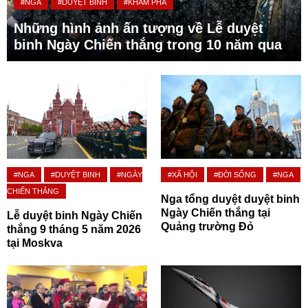
#NGA
#DUYỆT BINH
#KHÁM PHÁ
Những hình ảnh ấn tượng về Lễ duyệt
binh Ngày Chiến thắng trong 10 năm qua
#NGA
#DUYỆT BINH
#NGÀY
#XÃ HỘI
#ĐỜI SỐNG
#NGA
CHIẾN THẮNG
Nga tổng duyệt duyệt binh
Ngày Chiến thắng tại
Lễ duyệt binh Ngày Chiến
Quảng trường Đỏ
thắng 9 tháng 5 năm 2026
tại Moskva