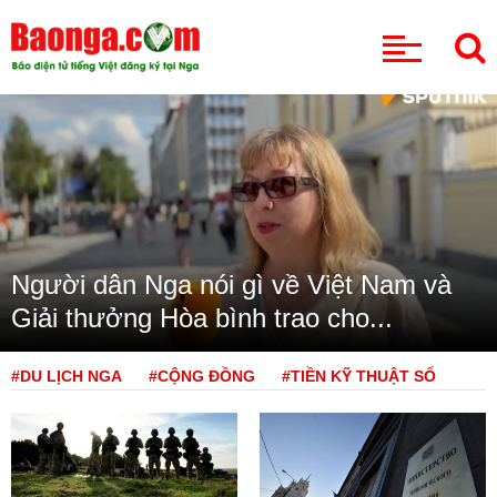
CHUYÊN MỤC
Người dân Nga nói gì về Việt Nam và
Giải thưởng Hòa bình trao cho...
#DU LỊCH NGA
#CỘNG ĐỒNG
#TIỀN KỸ THUẬT SỐ