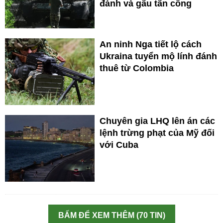
đánh và gấu tấn công
An ninh Nga tiết lộ cách
Ukraina tuyển mộ lính đánh
thuê từ Colombia
Chuyên gia LHQ lên án các
lệnh trừng phạt của Mỹ đối
với Cuba
BẤM ĐỂ XEM THÊM (70 TIN)