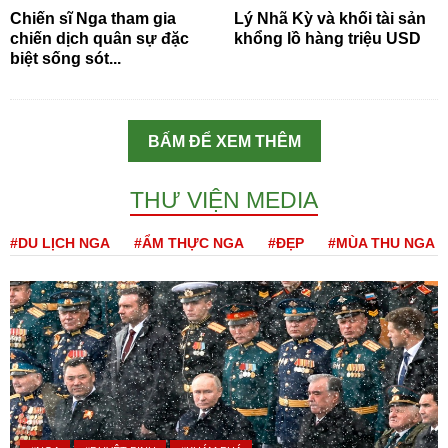
Chiến sĩ Nga tham gia
Lý Nhã Kỳ và khối tài sản
chiến dịch quân sự đặc
khổng lồ hàng triệu USD
biệt sống sót...
BẤM ĐỂ XEM THÊM
THƯ VIỆN MEDIA
#DU LỊCH NGA
#ẨM THỰC NGA
#ĐẸP
#MÙA THU NGA