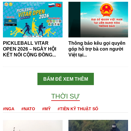
PICKLEBALL VITAR
Thông báo kêu gọi quyên
OPEN 2026 – NGÀY HỘI
góp hỗ trợ bà con người
KẾT NỐI CỘNG ĐỒNG...
Việt tại...
BẤM ĐỂ XEM THÊM
THỜI SỰ
#NGA
#NATO
#MỸ
#TIỀN KỸ THUẬT SỐ