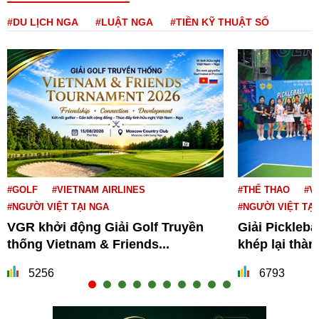
#DU LỊCH NGA
#LUẬT NGA
#TIỀN KỸ THUẬT SỐ
#GOLF
#VIETNAM AIRLINES
#THỂ THAO
#V
#NGƯỜI VIỆT TẠI NGA
#NGƯỜI VIỆT TẠI
VGR khởi động Giải Golf Truyền
Giải Pickleba
thống Vietnam & Friends...
khép lại thà
5256
6793