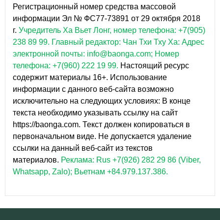
Регистрационный номер средства массовой
информации Эл № ФС77-73891 от 29 октября 2018
г.
Учредитель Ха Вьет Лонг, номер телефона: +7(905)
238 89 99.
Главный редактор: Чан Тхи Тху Ха: Адрес
электронной почты: info@baonga.com; Номер
телефона: +7(960) 222 19 99.
Настоящий ресурс
содержит материалы 16+. Использование
информации с данного веб-сайта возможно
исключительно на следующих условиях: В конце
текста необходимо указывать ссылку на сайт
https://baonga.com. Текст должен копироваться в
первоначальном виде. Не допускается удаление
ссылки на данный веб-сайт из текстов
материалов.
Реклама: Rus +7(926) 282 29 86 (Viber,
Whatsapp, Zalo); Вьетнам +84.979.137.386.