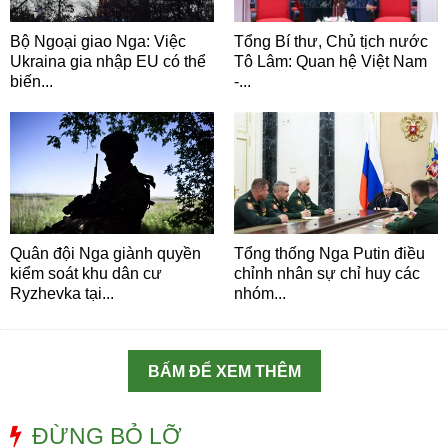
Bộ Ngoại giao Nga: Việc
Tổng Bí thư, Chủ tịch nước
Ukraina gia nhập EU có thể
Tô Lâm: Quan hệ Việt Nam
biến...
-...
Quân đội Nga giành quyền
Tổng thống Nga Putin điều
kiểm soát khu dân cư
chỉnh nhân sự chỉ huy các
Ryzhevka tại...
nhóm...
BẤM ĐỂ XEM THÊM
ĐỪNG BỎ LỠ