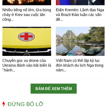
Nhiều tiếng nổ lớn, lửa bùng
Điện Kremlin: Lãnh đạo Nga
cháy ở Kiev sau cuộc tấn
và Brazil thảo luận các vấn
công...
đề...
Chuyên gia: vụ drone của
Việt Nam có thể lập kỷ lục
Ukraina đánh vào bãi biển là
đón khách du lịch Nga trong
"hành...
năm...
BẤM ĐỂ XEM THÊM
ĐỪNG BỎ LỠ