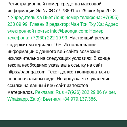
Регистрационный номер средства массовой
информации Эл № ФС77-73891 от 29 октября 2018
г.
Учредитель Ха Вьет Лонг, номер телефона: +7(905)
238 89 99.
Главный редактор: Чан Тхи Тху Ха: Адрес
электронной почты: info@baonga.com; Номер
телефона: +7(960) 222 19 99.
Настоящий ресурс
содержит материалы 16+. Использование
информации с данного веб-сайта возможно
исключительно на следующих условиях: В конце
текста необходимо указывать ссылку на сайт
https://baonga.com. Текст должен копироваться в
первоначальном виде. Не допускается удаление
ссылки на данный веб-сайт из текстов
материалов.
Реклама: Rus +7(926) 282 29 86 (Viber,
Whatsapp, Zalo); Вьетнам +84.979.137.386.