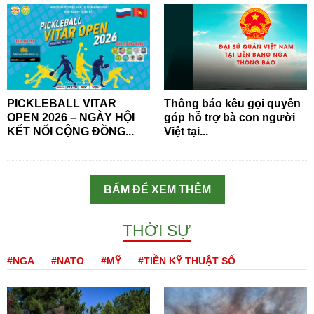
PICKLEBALL VITAR
Thông báo kêu gọi quyên
OPEN 2026 – NGÀY HỘI
góp hỗ trợ bà con người
KẾT NỐI CỘNG ĐỒNG...
Việt tại...
BẤM ĐỂ XEM THÊM
THỜI SỰ
#NGA
#NATO
#MỸ
#TIỀN KỸ THUẬT SỐ