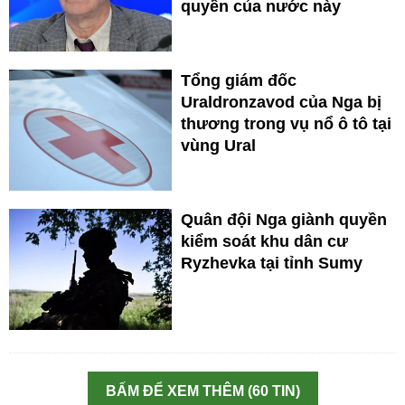
quyền của nước này
Tổng giám đốc
Uraldronzavod của Nga bị
thương trong vụ nổ ô tô tại
vùng Ural
Quân đội Nga giành quyền
kiểm soát khu dân cư
Ryzhevka tại tỉnh Sumy
BẤM ĐỂ XEM THÊM (60 TIN)