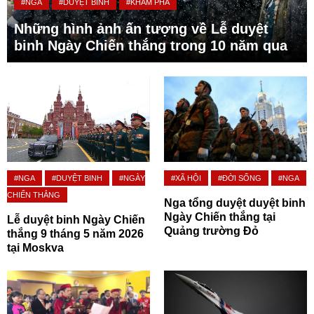
#NGA
#DUYỆT BINH
#KHÁM PHÁ
Những hình ảnh ấn tượng về Lễ duyệt
binh Ngày Chiến thắng trong 10 năm qua
#NGA
#DUYỆT BINH
#NGÀY
#XÃ HỘI
#ĐỜI SỐNG
#NGA
CHIẾN THẮNG
Nga tổng duyệt duyệt binh
Ngày Chiến thắng tại
Lễ duyệt binh Ngày Chiến
Quảng trường Đỏ
thắng 9 tháng 5 năm 2026
tại Moskva