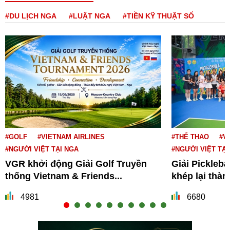
#DU LỊCH NGA
#LUẬT NGA
#TIỀN KỸ THUẬT SỐ
#GOLF
#VIETNAM AIRLINES
#THỂ THAO
#V
#NGƯỜI VIỆT TẠI NGA
#NGƯỜI VIỆT TẠI
VGR khởi động Giải Golf Truyền
Giải Pickleba
thống Vietnam & Friends...
khép lại thà
4981
6680