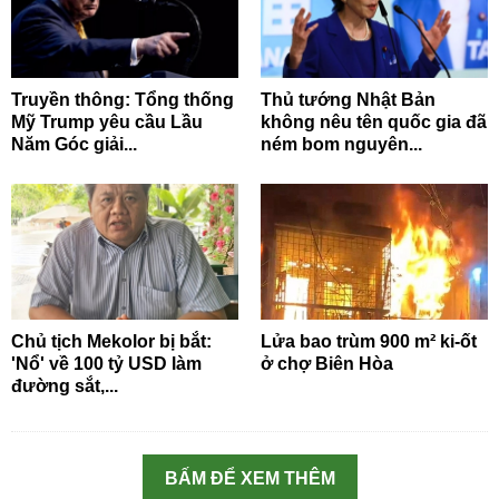
Truyền thông: Tổng thống
Thủ tướng Nhật Bản
Mỹ Trump yêu cầu Lầu
không nêu tên quốc gia đã
Năm Góc giải...
ném bom nguyên...
Chủ tịch Mekolor bị bắt:
Lửa bao trùm 900 m² ki-ốt
'Nổ' về 100 tỷ USD làm
ở chợ Biên Hòa
đường sắt,...
BẤM ĐỂ XEM THÊM