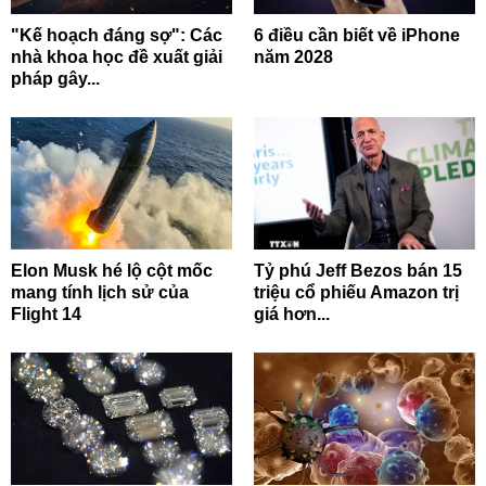
"Kế hoạch đáng sợ": Các
6 điều cần biết về iPhone
nhà khoa học đề xuất giải
năm 2028
pháp gây...
Elon Musk hé lộ cột mốc
Tỷ phú Jeff Bezos bán 15
mang tính lịch sử của
triệu cổ phiếu Amazon trị
Flight 14
giá hơn...