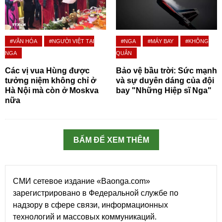
#VĂN HÓA
#NGƯỜI VIỆT TẠI
#NGA
#MÁY BAY
#KHÔNG
NGA
QUÂN
Các vị vua Hùng được
Bảo vệ bầu trời: Sức mạnh
tưởng niệm không chỉ ở
và sự duyên dáng của đội
Hà Nội mà còn ở Moskva
bay "Những Hiệp sĩ Nga"
nữa
BẤM ĐỂ XEM THÊM
СМИ сетевое издание «Baonga.com»
зарегистрировано в Федеральной службе по
надзору в сфере связи, информационных
технологий и массовых коммуникаций.