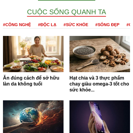
CUỘC SỐNG QUANH TA
#CÔNG NGHỆ
#ĐỘC LẠ
#SỨC KHỎE
#SỐNG ĐẸP
#Q
Ăn đúng cách để sở hữu
Hạt chia và 3 thực phẩm
làn da không tuổi
chay giàu omega-3 tốt cho
sức khỏe...