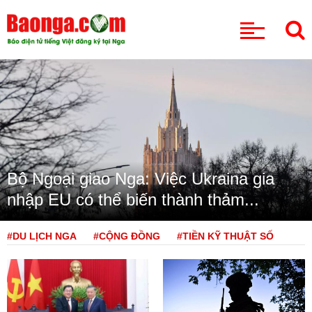
CHUYÊN MỤC
Bộ Ngoại giao Nga: Việc Ukraina gia
nhập EU có thể biến thành thảm...
#DU LỊCH NGA
#CỘNG ĐỒNG
#TIỀN KỸ THUẬT SỐ