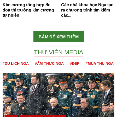
Kim cương tổng hợp đe
Các nhà khoa học Nga tạo
dọa thị trường kim cương
ra chương trình tìm kiếm
tự nhiên
các...
BẤM ĐỂ XEM THÊM
THƯ VIỆN MEDIA
#DU LỊCH NGA
#ẨM THỰC NGA
#ĐẸP
#MÙA THU NGA