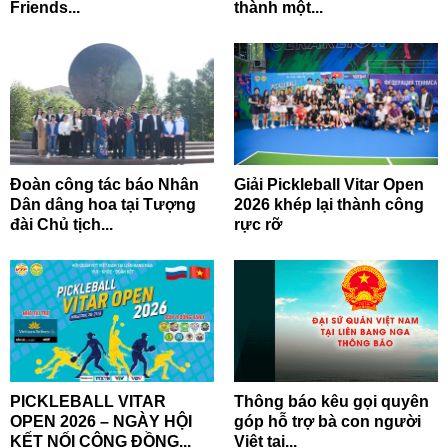
Friends...
thành một...
Đoàn công tác báo Nhân
Giải Pickleball Vitar Open
Dân dâng hoa tại Tượng
2026 khép lại thành công
đài Chủ tịch...
rực rỡ
PICKLEBALL VITAR
Thông báo kêu gọi quyên
OPEN 2026 – NGÀY HỘI
góp hỗ trợ bà con người
KẾT NỐI CỘNG ĐỒNG...
Việt tại...