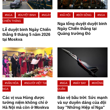
#NGA
#DUYỆT BINH
#NGÀY
#XÃ HỘI
#ĐỜI SỐNG
#NGA
CHIẾN THẮNG
Nga tổng duyệt duyệt binh
Ngày Chiến thắng tại
Lễ duyệt binh Ngày Chiến
Quảng trường Đỏ
thắng 9 tháng 5 năm 2026
tại Moskva
#VĂN HÓA
#NGƯỜI VIỆT TẠI
#NGA
#MÁY BAY
#KHÔNG
NGA
QUÂN
Các vị vua Hùng được
Bảo vệ bầu trời: Sức mạnh
tưởng niệm không chỉ ở
và sự duyên dáng của đội
Hà Nội mà còn ở Moskva
bay "Những Hiệp sĩ Nga"