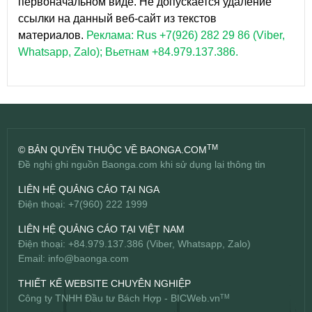
первоначальном виде. Не допускается удаление
ссылки на данный веб-сайт из текстов
материалов.
Реклама: Rus +7(926) 282 29 86 (Viber,
Whatsapp, Zalo); Вьетнам +84.979.137.386.
TM
© BẢN QUYỀN THUỘC VỀ BAONGA.COM
Đề nghị ghi nguồn Baonga.com khi sử dụng lại thông tin
LIÊN HỆ QUẢNG CÁO TẠI NGA
Điện thoại: +7(960) 222 1999
LIÊN HỆ QUẢNG CÁO TẠI VIỆT NAM
Điện thoại: +84.979.137.386 (Viber, Whatsapp, Zalo)
Email:
info@baonga.com
THIẾT KẾ WEBSITE CHUYÊN NGHIỆP
Công ty TNHH Đầu tư Bách Hợp -
BICWeb.vn
TM