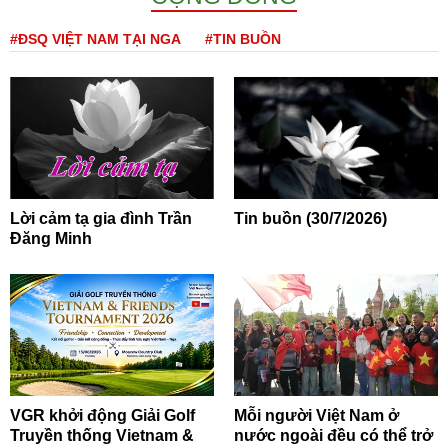
#ĐSQ VIỆT NAM TẠI NGA
#TIN BUỒN
Lời cảm tạ gia đình Trần
Tin buồn (30/7/2026)
Đăng Minh
VGR khởi động Giải Golf
Mỗi người Việt Nam ở
Truyền thống Vietnam &
nước ngoài đều có thể trở