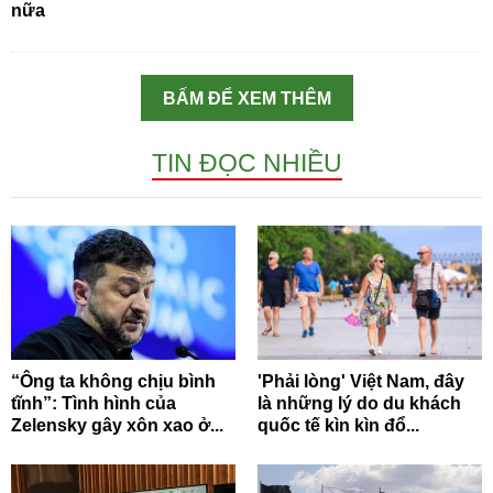
nữa
BẤM ĐỂ XEM THÊM
TIN ĐỌC NHIỀU
“Ông ta không chịu bình
'Phải lòng' Việt Nam, đây
tĩnh”: Tình hình của
là những lý do du khách
Zelensky gây xôn xao ở...
quốc tế kìn kìn đổ...