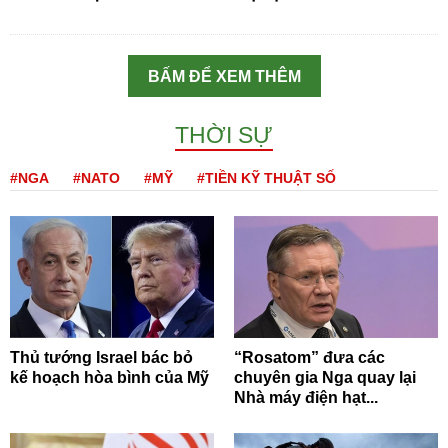
BẤM ĐỂ XEM THÊM
THỜI SỰ
#NGA
#NATO
#MỸ
#TIỀN KỸ THUẬT SỐ
Thủ tướng Israel bác bỏ
“Rosatom” đưa các
kế hoạch hòa bình của Mỹ
chuyên gia Nga quay lại
Nhà máy điện hạt...