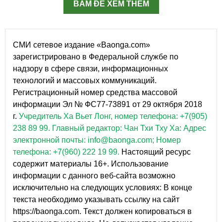
BẤM ĐỂ XEM THÊM
СМИ сетевое издание «Baonga.com»
зарегистрировано в Федеральной службе по
надзору в сфере связи, информационных
технологий и массовых коммуникаций.
Регистрационный номер средства массовой
информации Эл № ФС77-73891 от 29 октября 2018
г.
Учредитель Ха Вьет Лонг, номер телефона: +7(905)
238 89 99.
Главный редактор: Чан Тхи Тху Ха: Адрес
электронной почты: info@baonga.com; Номер
телефона: +7(960) 222 19 99.
Настоящий ресурс
содержит материалы 16+. Использование
информации с данного веб-сайта возможно
исключительно на следующих условиях: В конце
текста необходимо указывать ссылку на сайт
https://baonga.com. Текст должен копироваться в