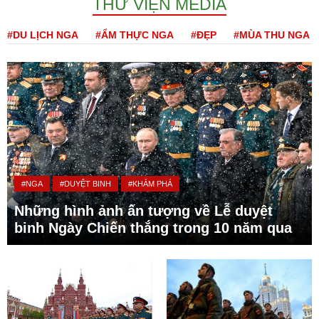
THƯ VIỆN MEDIA
#DU LỊCH NGA
#ẨM THỰC NGA
#ĐẸP
#MÙA THU NGA
#NGA
#DUYỆT BINH
#KHÁM PHÁ
Những hình ảnh ấn tượng về Lễ duyệt
binh Ngày Chiến thắng trong 10 năm qua