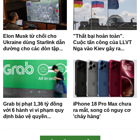
Elon Musk từ chối cho
"Thất bại hoàn toàn".
Ukraine dùng Starlink dẫn
Cuộc tấn công của LLVT
đường cho các đòn tập...
Nga vào Kiev gây ra...
Grab bị phạt 1,36 tỷ đồng
iPhone 18 Pro Max chưa
với 6 hành vi vi phạm quy
ra mắt, song có nguy cơ
định bảo vệ quyền...
'cháy hàng'