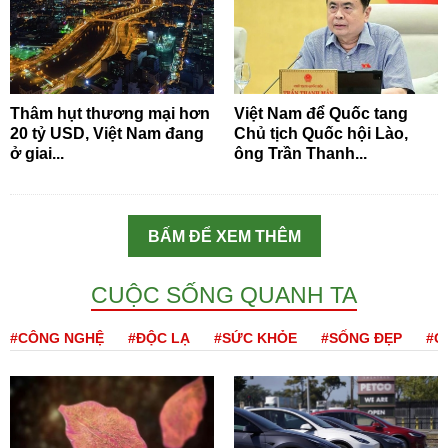
Thâm hụt thương mại hơn
Việt Nam để Quốc tang
20 tỷ USD, Việt Nam đang
Chủ tịch Quốc hội Lào,
ở giai...
ông Trần Thanh...
BẤM ĐỂ XEM THÊM
CUỘC SỐNG QUANH TA
#CÔNG NGHỆ
#ĐỘC LẠ
#SỨC KHỎE
#SỐNG ĐẸP
#Q