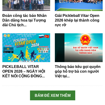
Đoàn công tác báo Nhân
Giải Pickleball Vitar Open
Dân dâng hoa tại Tượng
2026 khép lại thành công
đài Chủ tịch...
rực rỡ
PICKLEBALL VITAR
Thông báo kêu gọi quyên
OPEN 2026 – NGÀY HỘI
góp hỗ trợ bà con người
KẾT NỐI CỘNG ĐỒNG...
Việt tại...
BẤM ĐỂ XEM THÊM