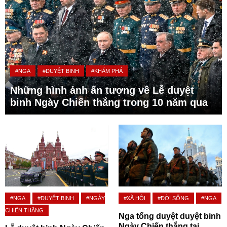
#NGA
#DUYỆT BINH
#KHÁM PHÁ
Những hình ảnh ấn tượng về Lễ duyệt
binh Ngày Chiến thắng trong 10 năm qua
#NGA
#DUYỆT BINH
#NGÀY
#XÃ HỘI
#ĐỜI SỐNG
#NGA
CHIẾN THẮNG
Nga tổng duyệt duyệt binh
Ngày Chiến thắng tại