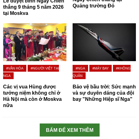
Lễ duyệt binh Ngày Chiến
Quảng trường Đỏ
thắng 9 tháng 5 năm 2026
tại Moskva
#VĂN HÓA
#NGƯỜI VIỆT TẠI
#NGA
#MÁY BAY
#KHÔNG
NGA
QUÂN
Các vị vua Hùng được
Bảo vệ bầu trời: Sức mạnh
tưởng niệm không chỉ ở
và sự duyên dáng của đội
Hà Nội mà còn ở Moskva
bay "Những Hiệp sĩ Nga"
nữa
BẤM ĐỂ XEM THÊM