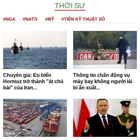
THỜI SỰ
#NGA
#NATO
#MỸ
#TIỀN KỸ THUẬT SỐ
Chuyên gia: Eo biển
Thông tin chấn động vụ
Hormuz trở thành "át chủ
máy bay không người lái
bài" của Iran...
bí ẩn xuất...