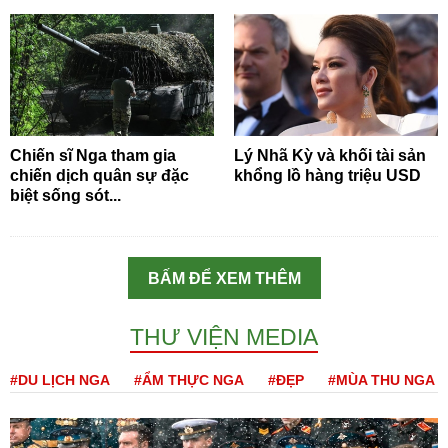
Chiến sĩ Nga tham gia
Lý Nhã Kỳ và khối tài sản
chiến dịch quân sự đặc
khổng lồ hàng triệu USD
biệt sống sót...
BẤM ĐỂ XEM THÊM
THƯ VIỆN MEDIA
#DU LỊCH NGA
#ẨM THỰC NGA
#ĐẸP
#MÙA THU NGA