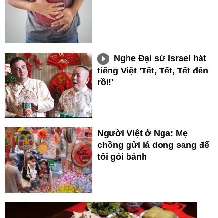
Nghe Đại sứ Israel hát
tiếng Việt 'Tết, Tết, Tết đến
rồi!'
Người Việt ở Nga: Mẹ
chồng gửi lá dong sang để
tôi gói bánh