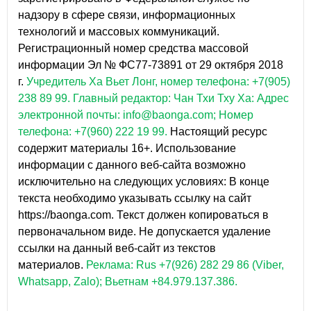
надзору в сфере связи, информационных
технологий и массовых коммуникаций.
Регистрационный номер средства массовой
информации Эл № ФС77-73891 от 29 октября 2018
г.
Учредитель Ха Вьет Лонг, номер телефона: +7(905)
238 89 99.
Главный редактор: Чан Тхи Тху Ха: Адрес
электронной почты: info@baonga.com; Номер
телефона: +7(960) 222 19 99.
Настоящий ресурс
содержит материалы 16+. Использование
информации с данного веб-сайта возможно
исключительно на следующих условиях: В конце
текста необходимо указывать ссылку на сайт
https://baonga.com. Текст должен копироваться в
первоначальном виде. Не допускается удаление
ссылки на данный веб-сайт из текстов
материалов.
Реклама: Rus +7(926) 282 29 86 (Viber,
Whatsapp, Zalo); Вьетнам +84.979.137.386.