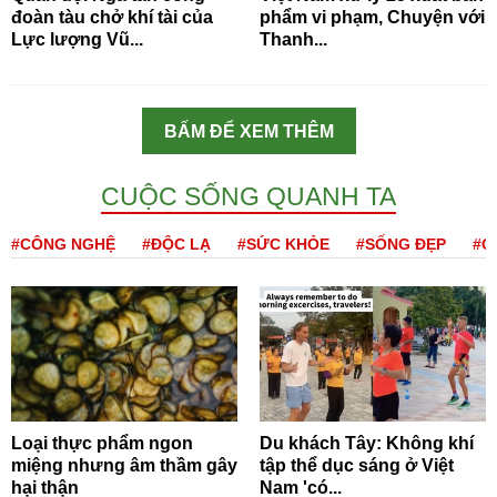
đoàn tàu chở khí tài của
phẩm vi phạm, Chuyện với
Lực lượng Vũ...
Thanh...
BẤM ĐỂ XEM THÊM
CUỘC SỐNG QUANH TA
#CÔNG NGHỆ
#ĐỘC LẠ
#SỨC KHỎE
#SỐNG ĐẸP
#Q
Loại thực phẩm ngon
Du khách Tây: Không khí
miệng nhưng âm thầm gây
tập thể dục sáng ở Việt
hại thận
Nam 'có...