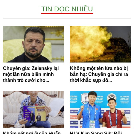
TIN ĐỌC NHIỀU
Chuyên gia: Zelensky lại
Không một tên lửa nào bị
một lần nữa biến mình
bắn hạ: Chuyên gia chỉ ra
thành trò cười cho...
thời khắc sụp đổ...
Khám xét nơi ở của Huấn
HLV Kim Sang Sik: Đội