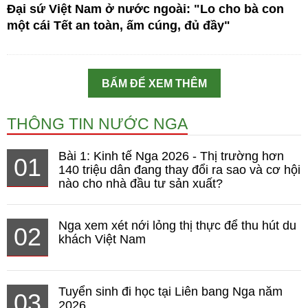
Đại sứ Việt Nam ở nước ngoài: "Lo cho bà con
một cái Tết an toàn, ấm cúng, đủ đầy"
BẤM ĐỂ XEM THÊM
THÔNG TIN NƯỚC NGA
Bài 1: Kinh tế Nga 2026 - Thị trường hơn
01
140 triệu dân đang thay đổi ra sao và cơ hội
nào cho nhà đầu tư sản xuất?
Nga xem xét nới lỏng thị thực để thu hút du
02
khách Việt Nam
Tuyển sinh đi học tại Liên bang Nga năm
03
2026