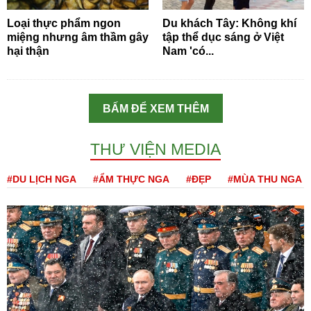
Loại thực phẩm ngon
Du khách Tây: Không khí
miệng nhưng âm thầm gây
tập thể dục sáng ở Việt
hại thận
Nam 'có...
BẤM ĐỂ XEM THÊM
THƯ VIỆN MEDIA
#DU LỊCH NGA
#ẨM THỰC NGA
#ĐẸP
#MÙA THU NGA