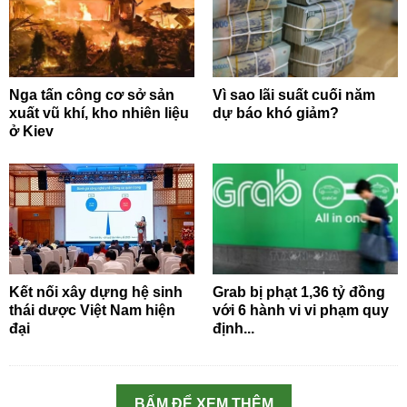
Nga tấn công cơ sở sản
Vì sao lãi suất cuối năm
xuất vũ khí, kho nhiên liệu
dự báo khó giảm?
ở Kiev
Kết nối xây dựng hệ sinh
Grab bị phạt 1,36 tỷ đồng
thái dược Việt Nam hiện
với 6 hành vi vi phạm quy
đại
định...
BẤM ĐỂ XEM THÊM