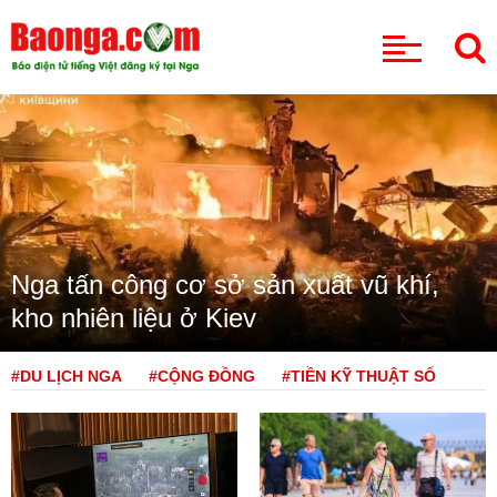
CHUYÊN MỤC
Nga tấn công cơ sở sản xuất vũ khí,
kho nhiên liệu ở Kiev
#DU LỊCH NGA
#CỘNG ĐỒNG
#TIỀN KỸ THUẬT SỐ