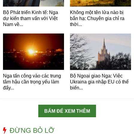
Bộ Phát triển Kinh tế: Nga
Không một tên lửa nào bị
dự kiến tham vấn với Việt
bắn hạ: Chuyên gia chỉ ra
Nam về...
thời...
Nga tấn công vào các trung
Bộ Ngoại giao Nga: Việc
tâm hậu cần trọng yếu làm
Ukraina gia nhập EU có thể
đẩy...
biến...
BẤM ĐỂ XEM THÊM
ĐỪNG BỎ LỠ