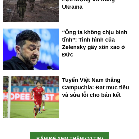
Ukraina
“Ông ta không chịu bình
tĩnh”: Tình hình của
Zelensky gây xôn xao ở
Đức
Tuyển Việt Nam thắng
Campuchia: Đạt mục tiêu
và sửa lỗi cho bán kết
BẤM ĐỂ XEM THÊM (70 TIN)