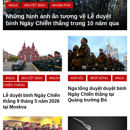
#NGA
#DUYỆT BINH
#KHÁM PHÁ
Những hình ảnh ấn tượng về Lễ duyệt
binh Ngày Chiến thắng trong 10 năm qua
#NGA
#DUYỆT BINH
#NGÀY
#XÃ HỘI
#ĐỜI SỐNG
#NGA
CHIẾN THẮNG
Nga tổng duyệt duyệt binh
Ngày Chiến thắng tại
Lễ duyệt binh Ngày Chiến
Quảng trường Đỏ
thắng 9 tháng 5 năm 2026
tại Moskva