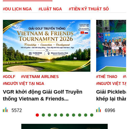
#DU LỊCH NGA
#LUẬT NGA
#TIỀN KỸ THUẬT SỐ
#GOLF
#VIETNAM AIRLINES
#THỂ THAO
#V
#NGƯỜI VIỆT TẠI NGA
#NGƯỜI VIỆT TẠI
VGR khởi động Giải Golf Truyền
Giải Pickleba
thống Vietnam & Friends...
khép lại thà
5572
6996