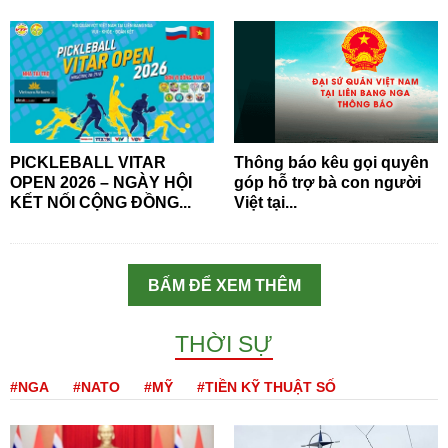
PICKLEBALL VITAR
Thông báo kêu gọi quyên
OPEN 2026 – NGÀY HỘI
góp hỗ trợ bà con người
KẾT NỐI CỘNG ĐỒNG...
Việt tại...
BẤM ĐỂ XEM THÊM
THỜI SỰ
#NGA
#NATO
#MỸ
#TIỀN KỸ THUẬT SỐ