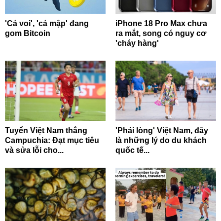
'Cá voi', 'cá mập' đang
iPhone 18 Pro Max chưa
gom Bitcoin
ra mắt, song có nguy cơ
'cháy hàng'
Tuyển Việt Nam thắng
'Phải lòng' Việt Nam, đây
Campuchia: Đạt mục tiêu
là những lý do du khách
và sửa lỗi cho...
quốc tế...