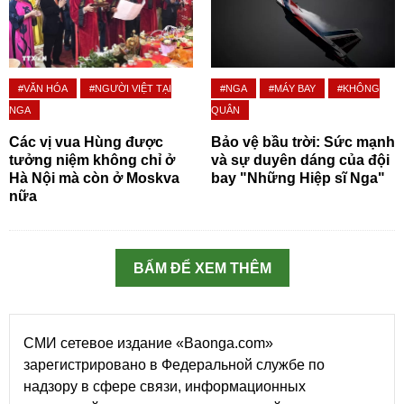
#VĂN HÓA
#NGƯỜI VIỆT TẠI
#NGA
#MÁY BAY
#KHÔNG
NGA
QUÂN
Các vị vua Hùng được
Bảo vệ bầu trời: Sức mạnh
tưởng niệm không chỉ ở
và sự duyên dáng của đội
Hà Nội mà còn ở Moskva
bay "Những Hiệp sĩ Nga"
nữa
BẤM ĐỂ XEM THÊM
СМИ сетевое издание «Baonga.com»
зарегистрировано в Федеральной службе по
надзору в сфере связи, информационных