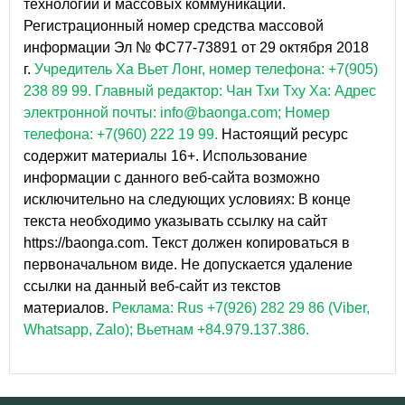
технологий и массовых коммуникаций.
Регистрационный номер средства массовой
информации Эл № ФС77-73891 от 29 октября 2018
г.
Учредитель Ха Вьет Лонг, номер телефона: +7(905)
238 89 99.
Главный редактор: Чан Тхи Тху Ха: Адрес
электронной почты: info@baonga.com; Номер
телефона: +7(960) 222 19 99.
Настоящий ресурс
содержит материалы 16+. Использование
информации с данного веб-сайта возможно
исключительно на следующих условиях: В конце
текста необходимо указывать ссылку на сайт
https://baonga.com. Текст должен копироваться в
первоначальном виде. Не допускается удаление
ссылки на данный веб-сайт из текстов
материалов.
Реклама: Rus +7(926) 282 29 86 (Viber,
Whatsapp, Zalo); Вьетнам +84.979.137.386.