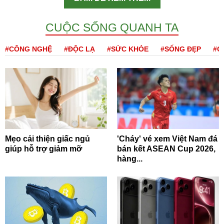
CUỘC SỐNG QUANH TA
#CÔNG NGHỆ
#ĐỘC LẠ
#SỨC KHỎE
#SỐNG ĐẸP
#Q
Mẹo cải thiện giấc ngủ
'Cháy' vé xem Việt Nam đá
giúp hỗ trợ giảm mỡ
bán kết ASEAN Cup 2026,
hàng...