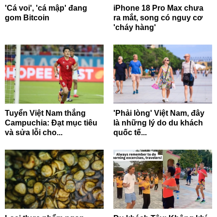
'Cá voi', 'cá mập' đang
iPhone 18 Pro Max chưa
gom Bitcoin
ra mắt, song có nguy cơ
'cháy hàng'
Tuyển Việt Nam thắng
'Phải lòng' Việt Nam, đây
Campuchia: Đạt mục tiêu
là những lý do du khách
và sửa lỗi cho...
quốc tế...