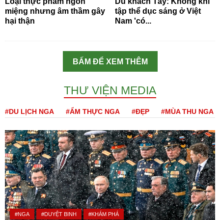
Loại thực phẩm ngon
Du khách Tây: Không khí
miệng nhưng âm thầm gây
tập thể dục sáng ở Việt
hại thận
Nam 'có...
BẤM ĐỂ XEM THÊM
THƯ VIỆN MEDIA
#DU LỊCH NGA
#ẨM THỰC NGA
#ĐẸP
#MÙA THU NGA
#NGA
#DUYỆT BINH
#KHÁM PHÁ