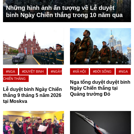
Những hình ảnh ấn tượng về Lễ duyệt
binh Ngày Chiến thắng trong 10 năm qua
#NGA
#DUYỆT BINH
#NGÀY
#XÃ HỘI
#ĐỜI SỐNG
#NGA
CHIẾN THẮNG
Nga tổng duyệt duyệt binh
Ngày Chiến thắng tại
Lễ duyệt binh Ngày Chiến
Quảng trường Đỏ
thắng 9 tháng 5 năm 2026
tại Moskva