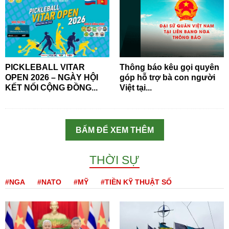
PICKLEBALL VITAR
Thông báo kêu gọi quyên
OPEN 2026 – NGÀY HỘI
góp hỗ trợ bà con người
KẾT NỐI CỘNG ĐỒNG...
Việt tại...
BẤM ĐỂ XEM THÊM
THỜI SỰ
#NGA
#NATO
#MỸ
#TIỀN KỸ THUẬT SỐ