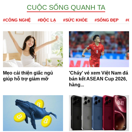
CUỘC SỐNG QUANH TA
#CÔNG NGHỆ
#ĐỘC LẠ
#SỨC KHỎE
#SỐNG ĐẸP
#Q
Mẹo cải thiện giấc ngủ
'Cháy' vé xem Việt Nam đá
giúp hỗ trợ giảm mỡ
bán kết ASEAN Cup 2026,
hàng...