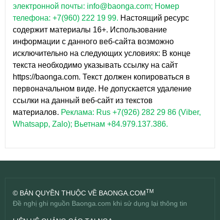
электронной почты: info@baonga.com; Номер
телефона: +7(960) 222 19 99.
Настоящий ресурс
содержит материалы 16+. Использование
информации с данного веб-сайта возможно
исключительно на следующих условиях: В конце
текста необходимо указывать ссылку на сайт
https://baonga.com. Текст должен копироваться в
первоначальном виде. Не допускается удаление
ссылки на данный веб-сайт из текстов
материалов.
Реклама: Rus +7(926) 282 29 86 (Viber,
Whatsapp, Zalo); Вьетнам +84.979.137.386.
TM
© BẢN QUYỀN THUỘC VỀ BAONGA.COM
Đề nghị ghi nguồn Baonga.com khi sử dụng lại thông tin