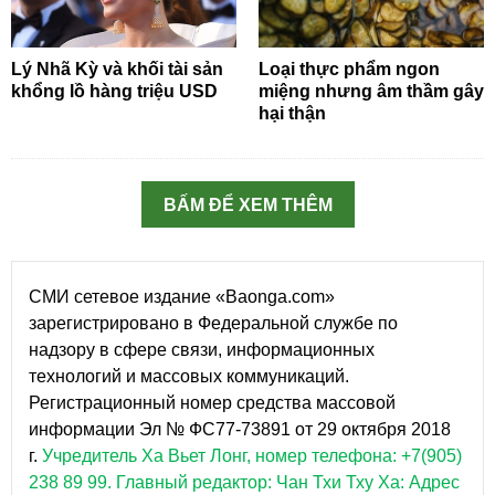
Lý Nhã Kỳ và khối tài sản
Loại thực phẩm ngon
khổng lồ hàng triệu USD
miệng nhưng âm thầm gây
hại thận
BẤM ĐỂ XEM THÊM
СМИ сетевое издание «Baonga.com»
зарегистрировано в Федеральной службе по
надзору в сфере связи, информационных
технологий и массовых коммуникаций.
Регистрационный номер средства массовой
информации Эл № ФС77-73891 от 29 октября 2018
г.
Учредитель Ха Вьет Лонг, номер телефона: +7(905)
238 89 99.
Главный редактор: Чан Тхи Тху Ха: Адрес