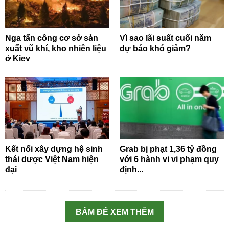
Nga tấn công cơ sở sản
Vì sao lãi suất cuối năm
xuất vũ khí, kho nhiên liệu
dự báo khó giảm?
ở Kiev
Kết nối xây dựng hệ sinh
Grab bị phạt 1,36 tỷ đồng
thái dược Việt Nam hiện
với 6 hành vi vi phạm quy
đại
định...
BẤM ĐỂ XEM THÊM