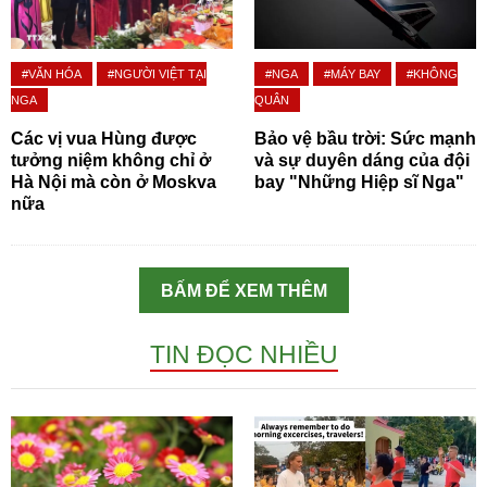
#VĂN HÓA
#NGƯỜI VIỆT TẠI
#NGA
#MÁY BAY
#KHÔNG
NGA
QUÂN
Các vị vua Hùng được
Bảo vệ bầu trời: Sức mạnh
tưởng niệm không chỉ ở
và sự duyên dáng của đội
Hà Nội mà còn ở Moskva
bay "Những Hiệp sĩ Nga"
nữa
BẤM ĐỂ XEM THÊM
TIN ĐỌC NHIỀU