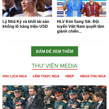
Lý Nhã Kỳ và khối tài sản
HLV Kim Sang Sik: Đội
khổng lồ hàng triệu USD
tuyển Việt Nam quyết tâm
giành chiến...
BẤM ĐỂ XEM THÊM
THƯ VIỆN MEDIA
#DU LỊCH NGA
#ẨM THỰC NGA
#ĐẸP
#MÙA THU NGA