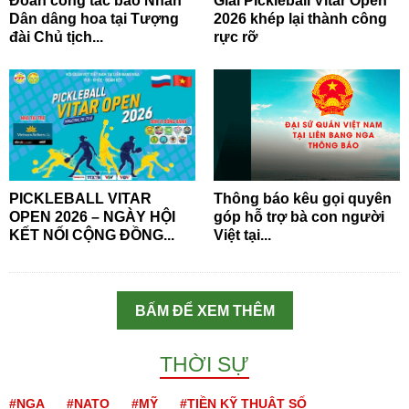
Đoàn công tác báo Nhân
Giải Pickleball Vitar Open
Dân dâng hoa tại Tượng
2026 khép lại thành công
đài Chủ tịch...
rực rỡ
PICKLEBALL VITAR
Thông báo kêu gọi quyên
OPEN 2026 – NGÀY HỘI
góp hỗ trợ bà con người
KẾT NỐI CỘNG ĐỒNG...
Việt tại...
BẤM ĐỂ XEM THÊM
THỜI SỰ
#NGA
#NATO
#MỸ
#TIỀN KỸ THUẬT SỐ