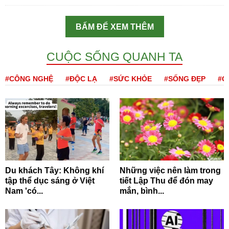
BẤM ĐỂ XEM THÊM
CUỘC SỐNG QUANH TA
#CÔNG NGHỆ
#ĐỘC LẠ
#SỨC KHỎE
#SỐNG ĐẸP
#Q
Du khách Tây: Không khí
Những việc nên làm trong
tập thể dục sáng ở Việt
tiết Lập Thu để đón may
Nam 'có...
mắn, bình...