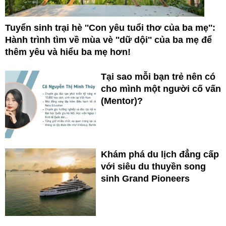
Tuyển sinh trại hè ''Con yêu tuổi thơ của ba mẹ'':
Hành trình tìm về mùa vè ''dữ dội'' của ba mẹ để
thêm yêu và hiểu ba mẹ hơn!
Tại sao mỗi bạn trẻ nên có
cho mình một người cố vấn
(Mentor)?
Khám phá du lịch đẳng cấp
với siêu du thuyền song
sinh Grand Pioneers