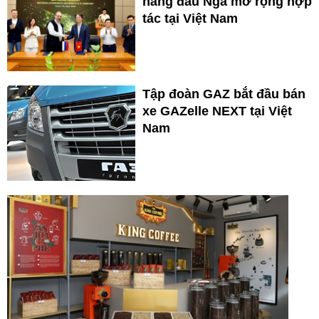
hàng đầu Nga mở rộng hợp
tác tại Việt Nam
Tập đoàn GAZ bắt đầu bán
xe GAZelle NEXT tại Việt
Nam