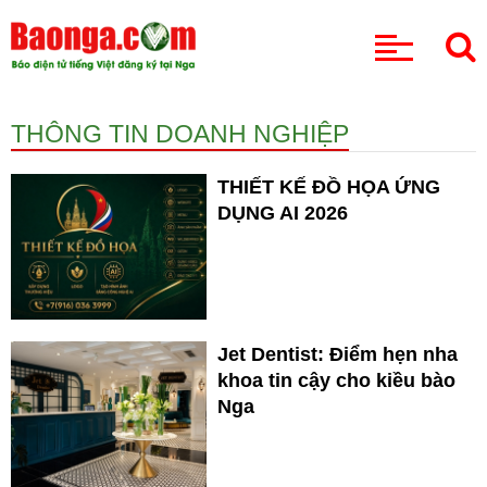
CHUYÊN MỤC
THÔNG TIN DOANH NGHIỆP
THIẾT KẾ ĐỒ HỌA ỨNG
DỤNG AI 2026
Jet Dentist: Điểm hẹn nha
khoa tin cậy cho kiều bào
Nga