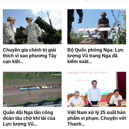
Chuyên gia chính trị giải
Bộ Quốc phòng Nga: Lực
thích vì sao phương Tây
lượng Vũ trang Nga đã
cạn kiệt...
kiểm soát...
Quân đội Nga tấn công
Việt Nam xử lý 25 xuất bản
đoàn tàu chở khí tài của
phẩm vi phạm, Chuyện với
Lực lượng Vũ...
Thanh...