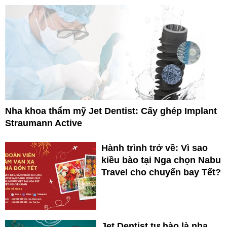
Nha khoa thẩm mỹ Jet Dentist: Cấy ghép Implant
Straumann Active
Hành trình trở về: Vì sao
kiều bào tại Nga chọn Nabu
Travel cho chuyến bay Tết?
Jet Dentist tự hào là nha