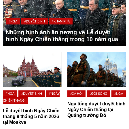
#NGA
#DUYỆT BINH
#KHÁM PHÁ
Những hình ảnh ấn tượng về Lễ duyệt
binh Ngày Chiến thắng trong 10 năm qua
#NGA
#DUYỆT BINH
#NGÀY
#XÃ HỘI
#ĐỜI SỐNG
#NGA
CHIẾN THẮNG
Nga tổng duyệt duyệt binh
Ngày Chiến thắng tại
Lễ duyệt binh Ngày Chiến
Quảng trường Đỏ
thắng 9 tháng 5 năm 2026
tại Moskva