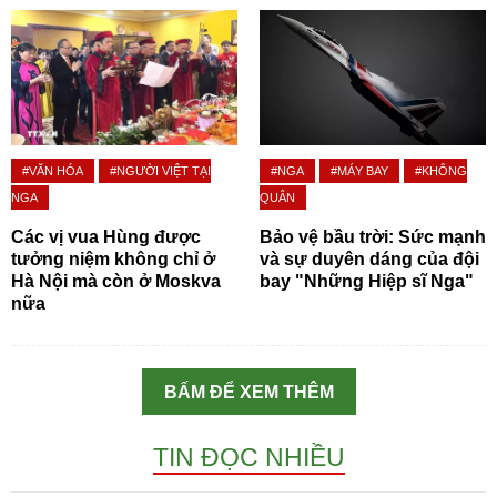
#VĂN HÓA
#NGƯỜI VIỆT TẠI
#NGA
#MÁY BAY
#KHÔNG
NGA
QUÂN
Các vị vua Hùng được
Bảo vệ bầu trời: Sức mạnh
tưởng niệm không chỉ ở
và sự duyên dáng của đội
Hà Nội mà còn ở Moskva
bay "Những Hiệp sĩ Nga"
nữa
BẤM ĐỂ XEM THÊM
TIN ĐỌC NHIỀU