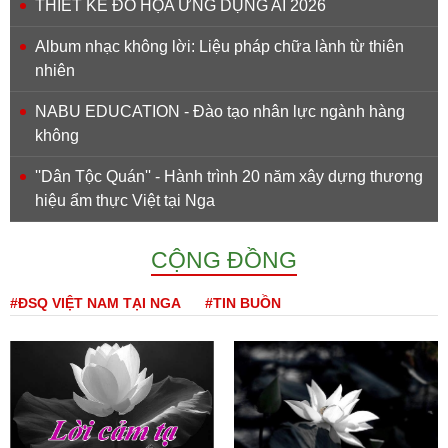
THIẾT KẾ ĐỒ HỌA ỨNG DỤNG AI 2026
Album nhạc không lời: Liệu pháp chữa lành từ thiên
nhiên
NABU EDUCATION - Đào tạo nhân lực ngành hàng
không
''Dân Tộc Quán'' - Hành trình 20 năm xây dựng thương
hiệu ẩm thực Việt tại Nga
CỘNG ĐỒNG
#ĐSQ VIỆT NAM TẠI NGA
#TIN BUỒN