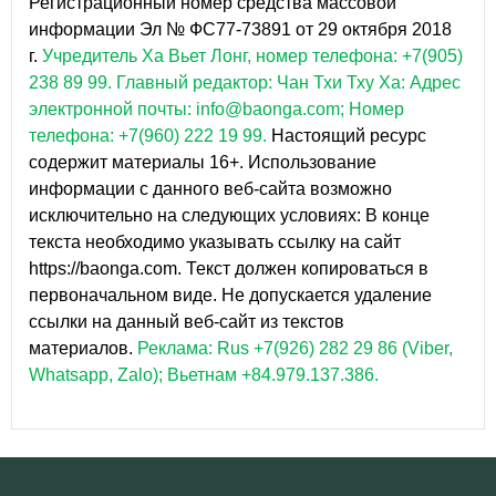
Регистрационный номер средства массовой
информации Эл № ФС77-73891 от 29 октября 2018
г.
Учредитель Ха Вьет Лонг, номер телефона: +7(905)
238 89 99.
Главный редактор: Чан Тхи Тху Ха: Адрес
электронной почты: info@baonga.com; Номер
телефона: +7(960) 222 19 99.
Настоящий ресурс
содержит материалы 16+. Использование
информации с данного веб-сайта возможно
исключительно на следующих условиях: В конце
текста необходимо указывать ссылку на сайт
https://baonga.com. Текст должен копироваться в
первоначальном виде. Не допускается удаление
ссылки на данный веб-сайт из текстов
материалов.
Реклама: Rus +7(926) 282 29 86 (Viber,
Whatsapp, Zalo); Вьетнам +84.979.137.386.