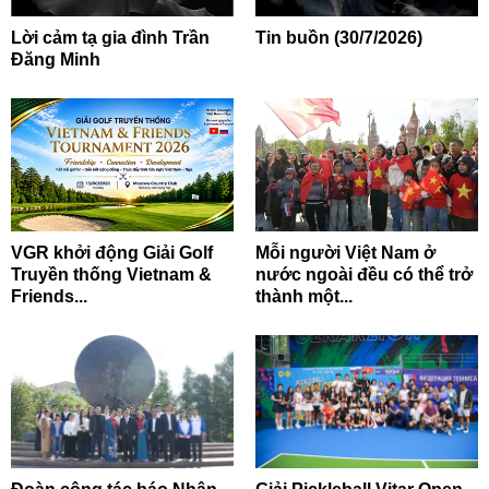
Lời cảm tạ gia đình Trần
Tin buồn (30/7/2026)
Đăng Minh
VGR khởi động Giải Golf
Mỗi người Việt Nam ở
Truyền thống Vietnam &
nước ngoài đều có thể trở
Friends...
thành một...