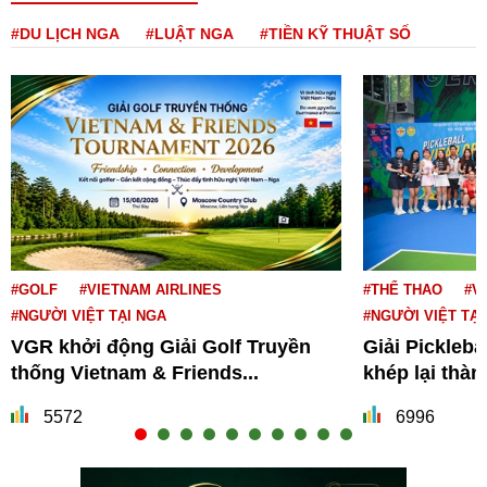
#DU LỊCH NGA
#LUẬT NGA
#TIỀN KỸ THUẬT SỐ
#GOLF
#VIETNAM AIRLINES
#THỂ THAO
#V
#NGƯỜI VIỆT TẠI NGA
#NGƯỜI VIỆT TẠI
VGR khởi động Giải Golf Truyền
Giải Pickleba
thống Vietnam & Friends...
khép lại thà
5572
6996