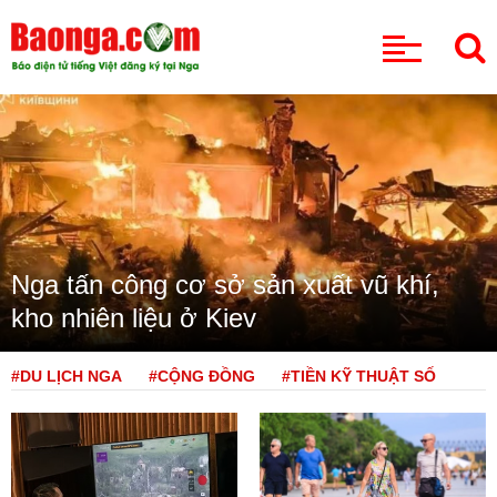
CHUYÊN MỤC
Nga tấn công cơ sở sản xuất vũ khí,
kho nhiên liệu ở Kiev
#DU LỊCH NGA
#CỘNG ĐỒNG
#TIỀN KỸ THUẬT SỐ