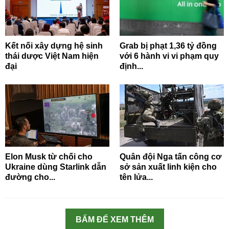
Kết nối xây dựng hệ sinh
Grab bị phạt 1,36 tỷ đồng
thái dược Việt Nam hiện
với 6 hành vi vi phạm quy
đại
định...
Elon Musk từ chối cho
Quân đội Nga tấn công cơ
Ukraine dùng Starlink dẫn
sở sản xuất linh kiện cho
đường cho...
tên lửa...
BẤM ĐỂ XEM THÊM