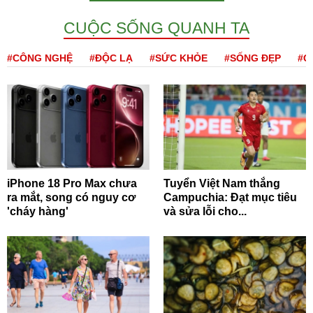
CUỘC SỐNG QUANH TA
#CÔNG NGHỆ
#ĐỘC LẠ
#SỨC KHỎE
#SỐNG ĐẸP
#Q
iPhone 18 Pro Max chưa
Tuyển Việt Nam thắng
ra mắt, song có nguy cơ
Campuchia: Đạt mục tiêu
'cháy hàng'
và sửa lỗi cho...