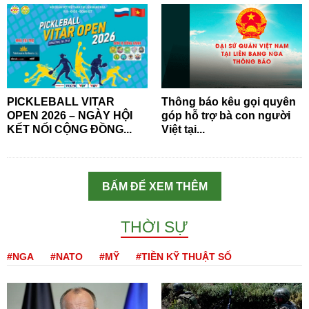
PICKLEBALL VITAR
Thông báo kêu gọi quyên
OPEN 2026 – NGÀY HỘI
góp hỗ trợ bà con người
KẾT NỐI CỘNG ĐỒNG...
Việt tại...
BẤM ĐỂ XEM THÊM
THỜI SỰ
#NGA
#NATO
#MỸ
#TIỀN KỸ THUẬT SỐ