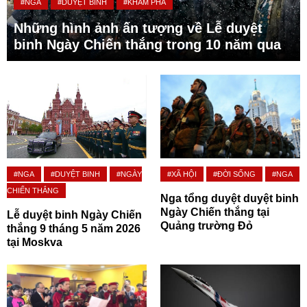
#NGA
#DUYỆT BINH
#KHÁM PHÁ
Những hình ảnh ấn tượng về Lễ duyệt
binh Ngày Chiến thắng trong 10 năm qua
#NGA
#DUYỆT BINH
#NGÀY
#XÃ HỘI
#ĐỜI SỐNG
#NGA
CHIẾN THẮNG
Nga tổng duyệt duyệt binh
Ngày Chiến thắng tại
Lễ duyệt binh Ngày Chiến
Quảng trường Đỏ
thắng 9 tháng 5 năm 2026
tại Moskva