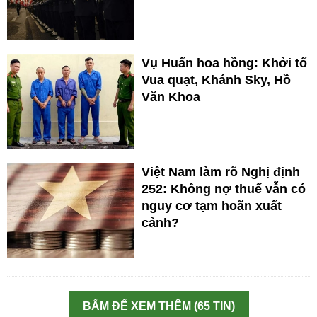
Vụ Huấn hoa hồng: Khởi tố
Vua quạt, Khánh Sky, Hồ
Văn Khoa
Việt Nam làm rõ Nghị định
252: Không nợ thuế vẫn có
nguy cơ tạm hoãn xuất
cảnh?
BẤM ĐỂ XEM THÊM (65 TIN)