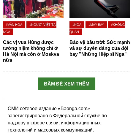
#VĂN HÓA
#NGƯỜI VIỆT TẠI
#NGA
#MÁY BAY
#KHÔNG
NGA
QUÂN
Các vị vua Hùng được
Bảo vệ bầu trời: Sức mạnh
tưởng niệm không chỉ ở
và sự duyên dáng của đội
Hà Nội mà còn ở Moskva
bay "Những Hiệp sĩ Nga"
nữa
BẤM ĐỂ XEM THÊM
СМИ сетевое издание «Baonga.com»
зарегистрировано в Федеральной службе по
надзору в сфере связи, информационных
технологий и массовых коммуникаций.