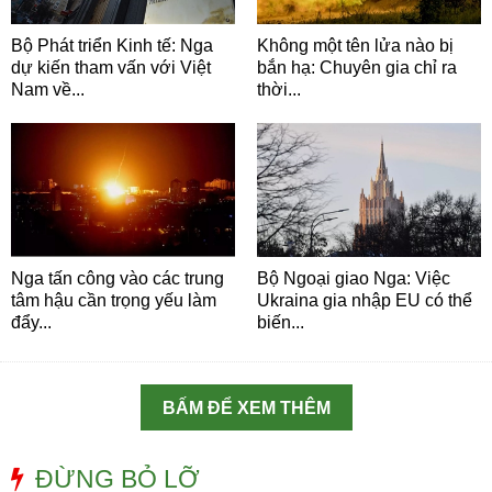
Bộ Phát triển Kinh tế: Nga
Không một tên lửa nào bị
dự kiến tham vấn với Việt
bắn hạ: Chuyên gia chỉ ra
Nam về...
thời...
Nga tấn công vào các trung
Bộ Ngoại giao Nga: Việc
tâm hậu cần trọng yếu làm
Ukraina gia nhập EU có thể
đẩy...
biến...
BẤM ĐỂ XEM THÊM
ĐỪNG BỎ LỠ