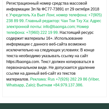
Регистрационный номер средства массовой
информации Эл № ФС77-73891 от 29 октября 2018
г.
Учредитель Ха Вьет Лонг, номер телефона: +7(905)
238 89 99.
Главный редактор: Чан Тхи Тху Ха: Адрес
электронной почты: info@baonga.com; Номер
телефона: +7(960) 222 19 99.
Настоящий ресурс
содержит материалы 16+. Использование
информации с данного веб-сайта возможно
исключительно на следующих условиях: В конце
текста необходимо указывать ссылку на сайт
https://baonga.com. Текст должен копироваться в
первоначальном виде. Не допускается удаление
ссылки на данный веб-сайт из текстов
материалов.
Реклама: Rus +7(926) 282 29 86 (Viber,
Whatsapp, Zalo); Вьетнам +84.979.137.386.