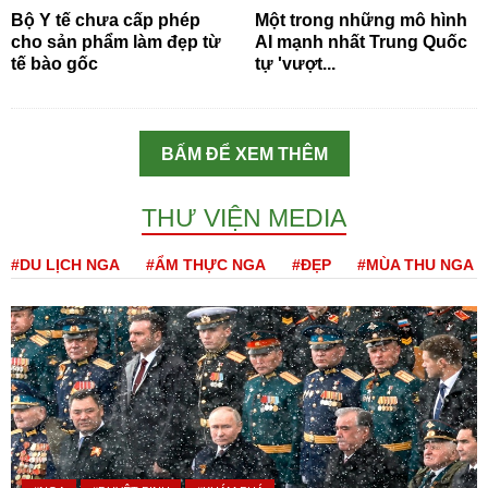
Bộ Y tế chưa cấp phép
Một trong những mô hình
cho sản phẩm làm đẹp từ
AI mạnh nhất Trung Quốc
tế bào gốc
tự 'vượt...
BẤM ĐỂ XEM THÊM
THƯ VIỆN MEDIA
#DU LỊCH NGA
#ẨM THỰC NGA
#ĐẸP
#MÙA THU NGA