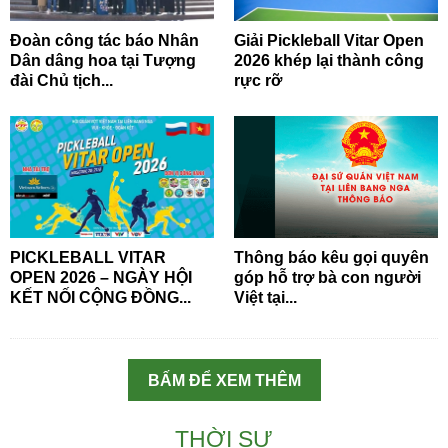
Đoàn công tác báo Nhân
Giải Pickleball Vitar Open
Dân dâng hoa tại Tượng
2026 khép lại thành công
đài Chủ tịch...
rực rỡ
PICKLEBALL VITAR
Thông báo kêu gọi quyên
OPEN 2026 – NGÀY HỘI
góp hỗ trợ bà con người
KẾT NỐI CỘNG ĐỒNG...
Việt tại...
BẤM ĐỂ XEM THÊM
THỜI SỰ