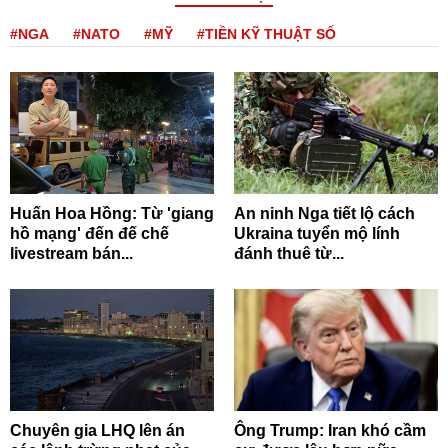
#NGA
#NATO
#MỸ
#TIỀN KỸ THUẬT SỐ
Huấn Hoa Hồng: Từ 'giang
An ninh Nga tiết lộ cách
hồ mạng' đến đế chế
Ukraina tuyển mộ lính
livestream bán...
đánh thuê từ...
Chuyên gia LHQ lên án
Ông Trump: Iran khó cầm