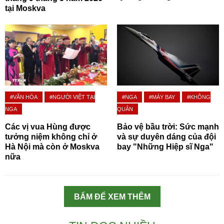
tại Moskva
#VĂN HÓA
#NGƯỜI VIỆT TẠI
#NGA
#MÁY BAY
#KHÔNG
NGA
QUÂN
Các vị vua Hùng được
Bảo vệ bầu trời: Sức mạnh
tưởng niệm không chỉ ở
và sự duyên dáng của đội
Hà Nội mà còn ở Moskva
bay "Những Hiệp sĩ Nga"
nữa
BẤM ĐỂ XEM THÊM