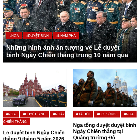
#NGA
#DUYỆT BINH
#KHÁM PHÁ
Những hình ảnh ấn tượng về Lễ duyệt
binh Ngày Chiến thắng trong 10 năm qua
#NGA
#DUYỆT BINH
#NGÀY
#XÃ HỘI
#ĐỜI SỐNG
#NGA
CHIẾN THẮNG
Nga tổng duyệt duyệt binh
Ngày Chiến thắng tại
Lễ duyệt binh Ngày Chiến
Quảng trường Đỏ
thắng 9 tháng 5 năm 2026