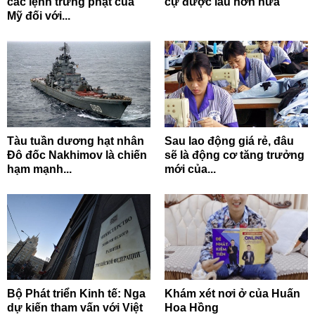
các lệnh trừng phạt của
cự được lâu hơn nữa
Mỹ đối với...
Tàu tuần dương hạt nhân
Sau lao động giá rẻ, đâu
Đô đốc Nakhimov là chiến
sẽ là động cơ tăng trưởng
hạm mạnh...
mới của...
Bộ Phát triển Kinh tế: Nga
Khám xét nơi ở của Huấn
dự kiến tham vấn với Việt
Hoa Hồng