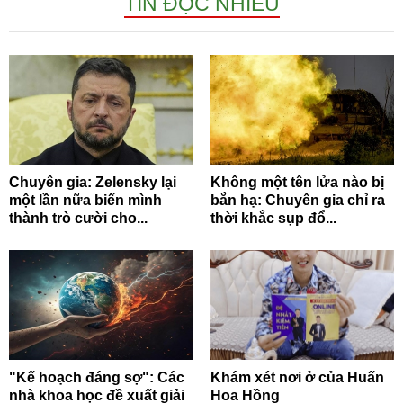
TIN ĐỌC NHIỀU
Chuyên gia: Zelensky lại
Không một tên lửa nào bị
một lần nữa biến mình
bắn hạ: Chuyên gia chỉ ra
thành trò cười cho...
thời khắc sụp đổ...
"Kế hoạch đáng sợ": Các
Khám xét nơi ở của Huấn
nhà khoa học đề xuất giải
Hoa Hồng