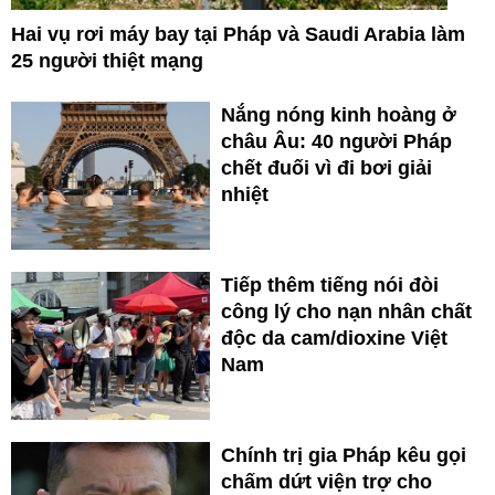
Hai vụ rơi máy bay tại Pháp và Saudi Arabia làm
25 người thiệt mạng
Nắng nóng kinh hoàng ở
châu Âu: 40 người Pháp
chết đuối vì đi bơi giải
nhiệt
Tiếp thêm tiếng nói đòi
công lý cho nạn nhân chất
độc da cam/dioxine Việt
Nam
Chính trị gia Pháp kêu gọi
chấm dứt viện trợ cho