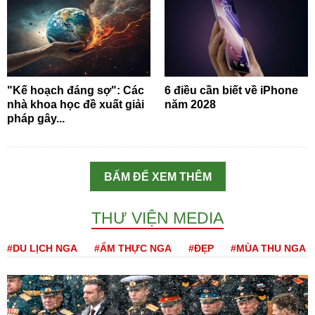
"Kế hoạch đáng sợ": Các
6 điều cần biết về iPhone
nhà khoa học đề xuất giải
năm 2028
pháp gây...
BẤM ĐỂ XEM THÊM
THƯ VIỆN MEDIA
#DU LỊCH NGA
#ẨM THỰC NGA
#ĐẸP
#MÙA THU NGA