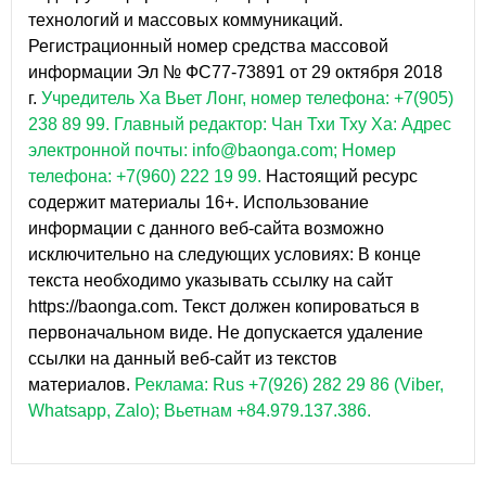
технологий и массовых коммуникаций.
Регистрационный номер средства массовой
информации Эл № ФС77-73891 от 29 октября 2018
г.
Учредитель Ха Вьет Лонг, номер телефона: +7(905)
238 89 99.
Главный редактор: Чан Тхи Тху Ха: Адрес
электронной почты: info@baonga.com; Номер
телефона: +7(960) 222 19 99.
Настоящий ресурс
содержит материалы 16+. Использование
информации с данного веб-сайта возможно
исключительно на следующих условиях: В конце
текста необходимо указывать ссылку на сайт
https://baonga.com. Текст должен копироваться в
первоначальном виде. Не допускается удаление
ссылки на данный веб-сайт из текстов
материалов.
Реклама: Rus +7(926) 282 29 86 (Viber,
Whatsapp, Zalo); Вьетнам +84.979.137.386.