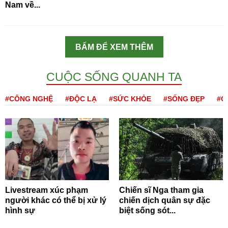
Nam về...
BẤM ĐỂ XEM THÊM
CUỘC SỐNG QUANH TA
#CÔNG NGHỆ
#ĐỘC LẠ
#SỨC KHỎE
#SỐNG ĐẸP
#Q
Livestream xúc phạm
Chiến sĩ Nga tham gia
người khác có thể bị xử lý
chiến dịch quân sự đặc
hình sự
biệt sống sót...