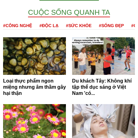
CUỘC SỐNG QUANH TA
#CÔNG NGHỆ
#ĐỘC LẠ
#SỨC KHỎE
#SỐNG ĐẸP
#Q
Loại thực phẩm ngon
Du khách Tây: Không khí
miệng nhưng âm thầm gây
tập thể dục sáng ở Việt
hại thận
Nam 'có...