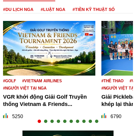
#DU LỊCH NGA
#LUẬT NGA
#TIỀN KỸ THUẬT SỐ
#GOLF
#VIETNAM AIRLINES
#THỂ THAO
#V
#NGƯỜI VIỆT TẠI NGA
#NGƯỜI VIỆT TẠI
VGR khởi động Giải Golf Truyền
Giải Pickleba
thống Vietnam & Friends...
khép lại thà
5250
6790