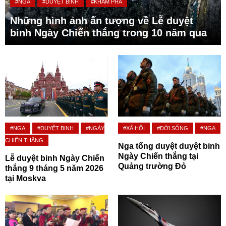
#NGA
#DUYỆT BINH
#KHÁM PHÁ
Những hình ảnh ấn tượng về Lễ duyệt
binh Ngày Chiến thắng trong 10 năm qua
#NGA
#DUYỆT BINH
#NGÀY
#XÃ HỘI
#ĐỜI SỐNG
#NGA
CHIẾN THẮNG
Nga tổng duyệt duyệt binh
Ngày Chiến thắng tại
Lễ duyệt binh Ngày Chiến
Quảng trường Đỏ
thắng 9 tháng 5 năm 2026
tại Moskva