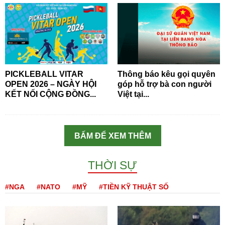
PICKLEBALL VITAR
Thông báo kêu gọi quyên
OPEN 2026 – NGÀY HỘI
góp hỗ trợ bà con người
KẾT NỐI CỘNG ĐỒNG...
Việt tại...
BẤM ĐỂ XEM THÊM
THỜI SỰ
#NGA
#NATO
#MỸ
#TIỀN KỸ THUẬT SỐ