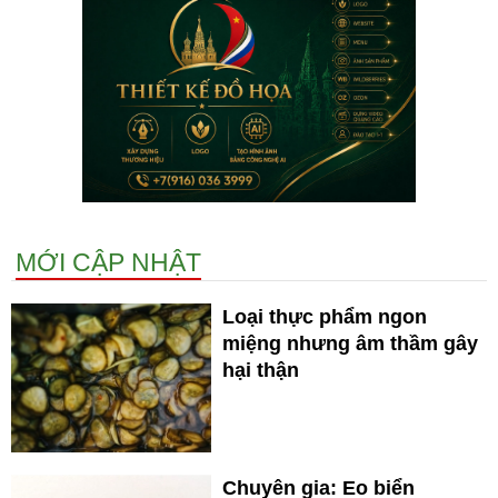
MỚI CẬP NHẬT
Loại thực phẩm ngon
miệng nhưng âm thầm gây
hại thận
Chuyên gia: Eo biển