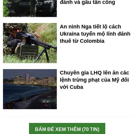
đánh và gấu tấn công
An ninh Nga tiết lộ cách
Ukraina tuyển mộ lính đánh
thuê từ Colombia
Chuyên gia LHQ lên án các
lệnh trừng phạt của Mỹ đối
với Cuba
BẤM ĐỂ XEM THÊM (70 TIN)