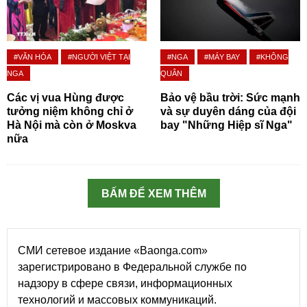
#VĂN HÓA
#NGƯỜI VIỆT TẠI
#NGA
#MÁY BAY
#KHÔNG
NGA
QUÂN
Các vị vua Hùng được
Bảo vệ bầu trời: Sức mạnh
tưởng niệm không chỉ ở
và sự duyên dáng của đội
Hà Nội mà còn ở Moskva
bay "Những Hiệp sĩ Nga"
nữa
BẤM ĐỂ XEM THÊM
СМИ сетевое издание «Baonga.com»
зарегистрировано в Федеральной службе по
надзору в сфере связи, информационных
технологий и массовых коммуникаций.