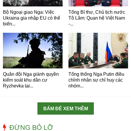
Bộ Ngoại giao Nga: Việc
Tổng Bí thư, Chủ tịch nước
Ukraina gia nhập EU có thể
Tô Lâm: Quan hệ Việt Nam
biến...
-...
Quân đội Nga giành quyền
Tổng thống Nga Putin điều
kiểm soát khu dân cư
chỉnh nhân sự chỉ huy các
Ryzhevka tại...
nhóm...
BẤM ĐỂ XEM THÊM
ĐỪNG BỎ LỠ