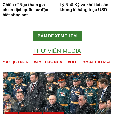
Chiến sĩ Nga tham gia
Lý Nhã Kỳ và khối tài sản
chiến dịch quân sự đặc
khổng lồ hàng triệu USD
biệt sống sót...
BẤM ĐỂ XEM THÊM
THƯ VIỆN MEDIA
#DU LỊCH NGA
#ẨM THỰC NGA
#ĐẸP
#MÙA THU NGA