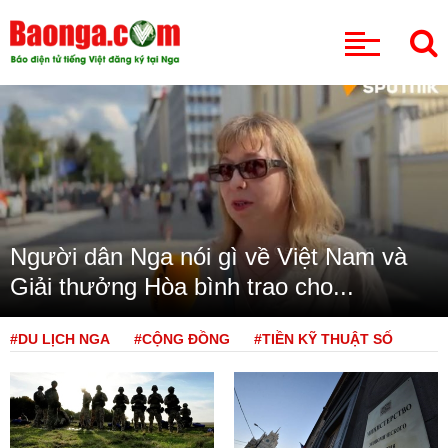
CHUYÊN MỤC
Người dân Nga nói gì về Việt Nam và
Giải thưởng Hòa bình trao cho...
#DU LỊCH NGA
#CỘNG ĐỒNG
#TIỀN KỸ THUẬT SỐ