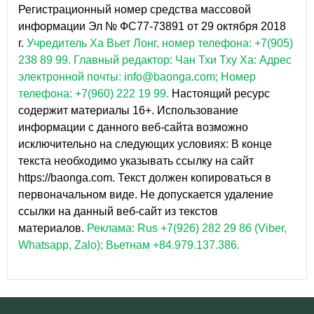
Регистрационный номер средства массовой
информации Эл № ФС77-73891 от 29 октября 2018
г.
Учредитель Ха Вьет Лонг, номер телефона: +7(905)
238 89 99.
Главный редактор: Чан Тхи Тху Ха: Адрес
электронной почты: info@baonga.com; Номер
телефона: +7(960) 222 19 99.
Настоящий ресурс
содержит материалы 16+. Использование
информации с данного веб-сайта возможно
исключительно на следующих условиях: В конце
текста необходимо указывать ссылку на сайт
https://baonga.com. Текст должен копироваться в
первоначальном виде. Не допускается удаление
ссылки на данный веб-сайт из текстов
материалов.
Реклама: Rus +7(926) 282 29 86 (Viber,
Whatsapp, Zalo); Вьетнам +84.979.137.386.