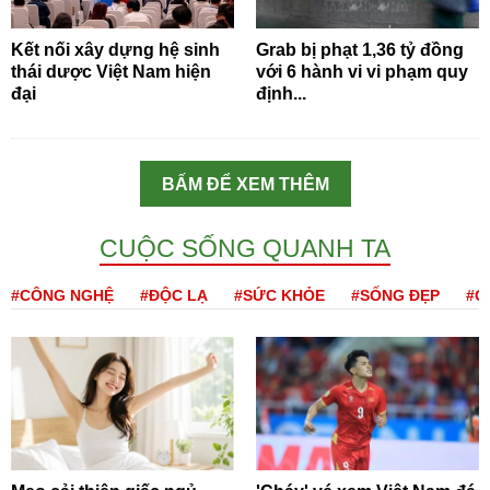
Kết nối xây dựng hệ sinh
Grab bị phạt 1,36 tỷ đồng
thái dược Việt Nam hiện
với 6 hành vi vi phạm quy
đại
định...
BẤM ĐỂ XEM THÊM
CUỘC SỐNG QUANH TA
#CÔNG NGHỆ
#ĐỘC LẠ
#SỨC KHỎE
#SỐNG ĐẸP
#Q