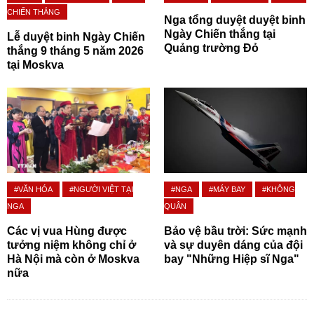
CHIẾN THẮNG
Nga tổng duyệt duyệt binh
Ngày Chiến thắng tại
Lễ duyệt binh Ngày Chiến
Quảng trường Đỏ
thắng 9 tháng 5 năm 2026
tại Moskva
#VĂN HÓA
#NGƯỜI VIỆT TẠI
#NGA
#MÁY BAY
#KHÔNG
NGA
QUÂN
Các vị vua Hùng được
Bảo vệ bầu trời: Sức mạnh
tưởng niệm không chỉ ở
và sự duyên dáng của đội
Hà Nội mà còn ở Moskva
bay "Những Hiệp sĩ Nga"
nữa