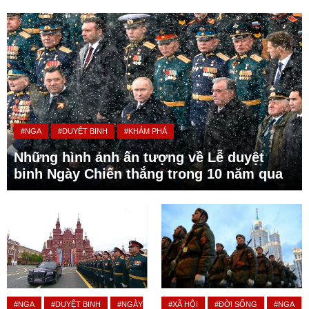
#NGA
#DUYỆT BINH
#KHÁM PHÁ
Những hình ảnh ấn tượng về Lễ duyệt
binh Ngày Chiến thắng trong 10 năm qua
#NGA
#DUYỆT BINH
#NGÀY
#XÃ HỘI
#ĐỜI SỐNG
#NGA