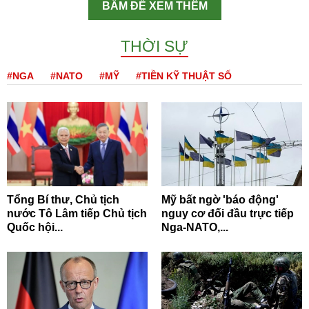
BẤM ĐỂ XEM THÊM
THỜI SỰ
#NGA
#NATO
#MỸ
#TIỀN KỸ THUẬT SỐ
Tổng Bí thư, Chủ tịch
Mỹ bất ngờ 'báo động'
nước Tô Lâm tiếp Chủ tịch
nguy cơ đối đầu trực tiếp
Quốc hội...
Nga-NATO,...