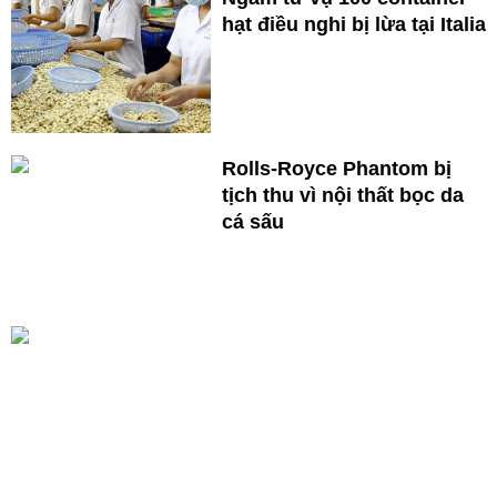
hạt điều nghi bị lừa tại Italia
Rolls-Royce Phantom bị
tịch thu vì nội thất bọc da
cá sấu