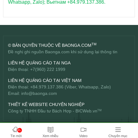
Whatsapp, Zalo); Вьетнам +84.979.137.386.
TM
© BẢN QUYỀN THUỘC VỀ BAONGA.COM
Đề nghị ghi nguồn Baonga.com khi sử dụng lại thông tin
LIÊN HỆ QUẢNG CÁO TẠI NGA
Điện thoại: +7(960) 222 1999
LIÊN HỆ QUẢNG CÁO TẠI VIỆT NAM
Điện thoại: +84.979.137.386 (Viber, Whatsapp, Zalo)
Email:
info@baonga.com
THIẾT KẾ WEBSITE CHUYÊN NGHIỆP
Công ty TNHH Đầu tư Bách Hợp -
BICWeb.vn
TM
6+
Tin mới
Xem nhiều
Video
Chuyên mục