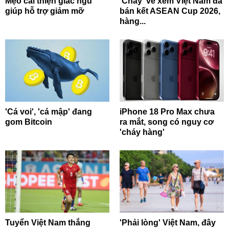
Mẹo cải thiện giấc ngủ
'Cháy' vé xem Việt Nam đá
giúp hỗ trợ giảm mỡ
bán kết ASEAN Cup 2026,
hàng...
'Cá voi', 'cá mập' đang
iPhone 18 Pro Max chưa
gom Bitcoin
ra mắt, song có nguy cơ
'cháy hàng'
Tuyển Việt Nam thắng
'Phải lòng' Việt Nam, đây