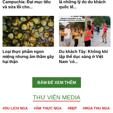
Campuchia: Đạt mục tiêu
là những lý do du khách
và sửa lỗi cho...
quốc tế...
Loại thực phẩm ngon
Du khách Tây: Không khí
miệng nhưng âm thầm gây
tập thể dục sáng ở Việt
hại thận
Nam 'có...
BẤM ĐỂ XEM THÊM
THƯ VIỆN MEDIA
#DU LỊCH NGA
#ẨM THỰC NGA
#ĐẸP
#MÙA THU NGA