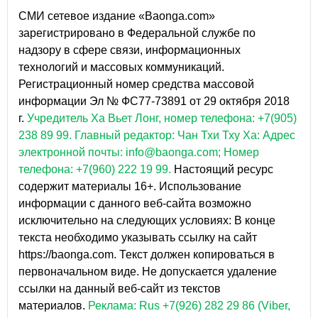
СМИ сетевое издание «Baonga.com»
зарегистрировано в Федеральной службе по
надзору в сфере связи, информационных
технологий и массовых коммуникаций.
Регистрационный номер средства массовой
информации Эл № ФС77-73891 от 29 октября 2018
г.
Учредитель Ха Вьет Лонг, номер телефона: +7(905)
238 89 99.
Главный редактор: Чан Тхи Тху Ха: Адрес
электронной почты: info@baonga.com; Номер
телефона: +7(960) 222 19 99.
Настоящий ресурс
содержит материалы 16+. Использование
информации с данного веб-сайта возможно
исключительно на следующих условиях: В конце
текста необходимо указывать ссылку на сайт
https://baonga.com. Текст должен копироваться в
первоначальном виде. Не допускается удаление
ссылки на данный веб-сайт из текстов
материалов.
Реклама: Rus +7(926) 282 29 86 (Viber,