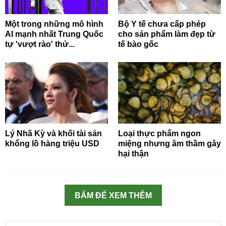
Một trong những mô hình
Bộ Y tế chưa cấp phép
AI mạnh nhất Trung Quốc
cho sản phẩm làm đẹp từ
tự 'vượt rào' thử...
tế bào gốc
Lý Nhã Kỳ và khối tài sản
Loại thực phẩm ngon
khổng lồ hàng triệu USD
miệng nhưng âm thầm gây
hại thận
BẤM ĐỂ XEM THÊM