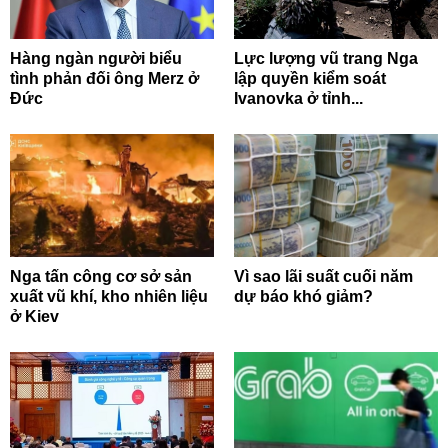
Hàng ngàn người biểu
Lực lượng vũ trang Nga
tình phản đối ông Merz ở
lập quyền kiểm soát
Đức
Ivanovka ở tỉnh...
Nga tấn công cơ sở sản
Vì sao lãi suất cuối năm
xuất vũ khí, kho nhiên liệu
dự báo khó giảm?
ở Kiev