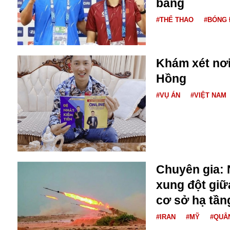
bảng
Buôn bán ở Nga
#THỂ THAO
#BÓNG 
Bộ Quốc phòng
Bác Hồ
Bộ Y tế
Bão tuyết
Khám xét nơ
Bệnh viện
Hồng
Bản quyền
#VỤ ÁN
#VIỆT NAM
Bảo tàng
Blockchain
Bộ Ngoại giao
Bình Dương
Biển Đen
Boeing
Chuyên gia: 
Bình Định
xung đột giữ
Bulgaria
Biến chủng
cơ sở hạ tần
Baikal
#IRAN
#MỸ
#QUÂ
Bakhmut