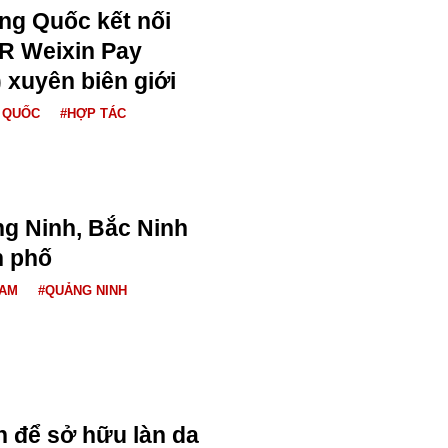
ng Quốc kết nối
R Weixin Pay
 xuyên biên giới
 QUỐC
#HỢP TÁC
ng Ninh, Bắc Ninh
h phố
NAM
#QUẢNG NINH
 để sở hữu làn da