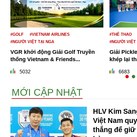
#GOLF
#VIETNAM AIRLINES
#THỂ THAO
#NGƯỜI VIỆT TẠI NGA
#NGƯỜI VIỆT
VGR khởi động Giải Golf Truyền
Giải Pickl
thống Vietnam & Friends...
khép lại t
Bói toán
Bóng đá
5032
6683
Bill Gates
BĐS
MỚI CẬP NHẬT
Bí ẩn
Bitcoin
Bamboo Airways
HLV Kim Sang
Báo Nga có gì?
Việt Nam quy
Biển Đông
thắng để giữ
Barrack Obama
Bắc Kinh