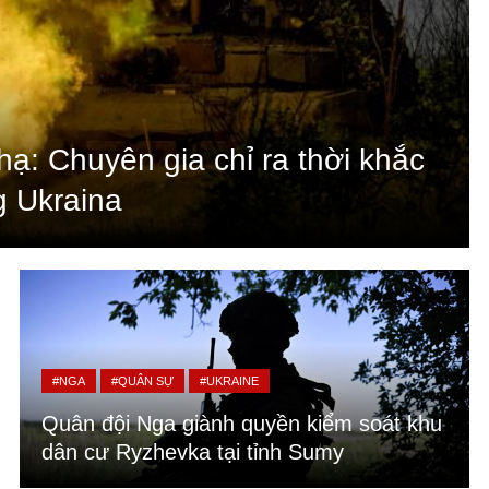
ạ: Chuyên gia chỉ ra thời khắc
g Ukraina
#NGA
#QUÂN SỰ
#UKRAINE
Quân đội Nga giành quyền kiểm soát khu
dân cư Ryzhevka tại tỉnh Sumy