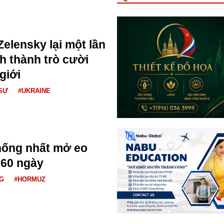
Zelensky lại một lần
h thành trò cười
giới
SỰ
#UKRAINE
hống nhất mở eo
 60 ngày
G
#HORMUZ