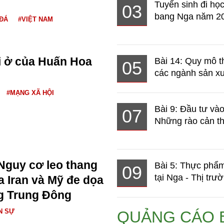
Tuyển sinh đi học
03
bang Nga năm 2
ĐÁ
#VIỆT NAM
i ở của Huấn Hoa
Bài 14: Quy mô t
05
các ngành sản xuấ
#MẠNG XÃ HỘI
Bài 9: Đầu tư và
07
Những rào cản th
Nguy cơ leo thang
Bài 5: Thực phẩm
09
tại Nga - Thị trườ
a Iran và Mỹ đe dọa
g Trung Đông
N SỰ
QUẢNG CÁO 