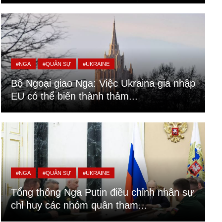
#NGA
#QUÂN SỰ
#UKRAINE
Bộ Ngoại giao Nga: Việc Ukraina gia nhập
EU có thể biến thành thảm...
#NGA
#QUÂN SỰ
#UKRAINE
Tổng thống Nga Putin điều chỉnh nhân sự
chỉ huy các nhóm quân tham...