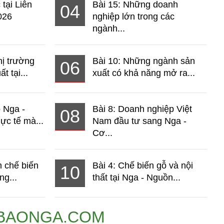
 tại Liên
Bài 15: Những doanh
04
026
nghiệp lớn trong các
ngành...
hị trường
Bài 10: Những ngành sản
06
t tại...
xuất có khả năng mở ra...
o Nga -
Bài 8: Doanh nghiệp Việt
08
ực tế mà...
Nam đầu tư sang Nga -
Cơ...
 chế biến
Bài 4: Chế biến gỗ và nội
10
ng...
thất tại Nga - Nguồn...
BAONGA.COM