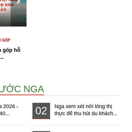
#KINH TẾ NGA
#NGƯỜI VIỆT TẠI NGA
#
N GÓP
#THỊ TRƯỜNG
T
n góp hỗ
Bài 1: Kinh tế Nga 2026 - Thị
n
..
trường hơn 140 triệu dân đang...
14956
NƯỚC NGA
a 2026 -
Nga xem xét nới lỏng thị
02
40...
thực để thu hút du khách...