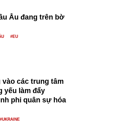
âu Âu đang trên bờ
ÂU
#EU
 vào các trung tâm
g yếu làm đẩy
ình phi quân sự hóa
#UKRAINE