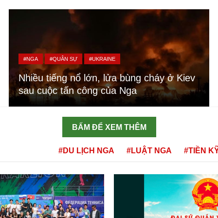
#NGA
#QUÂN SỰ
#UKRAINE
Nhiều tiếng nổ lớn, lửa bùng cháy ở Kiev
sau cuộc tấn công của Nga
BẤM ĐỂ XEM THÊM
#DU LỊCH NGA
#LUẬT NGA
#TIỀN K