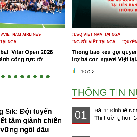
#VIETNAM AIRLINES
#ĐSQ VIỆT NAM TẠI NGA
 TẠI NGA
#NGƯỜI VIỆT TẠI NGA
#QUYÊ
eball Vitar Open 2026
Thông báo kêu gọi quyê
hành công rực rỡ
trợ bà con người Việt tại.
10722
THÔNG TIN 
 Sik: Đội tuyển
Bài 1: Kinh tế Ng
01
Thị trường hơn 1
ết tâm giành chiến
 vững ngôi đầu