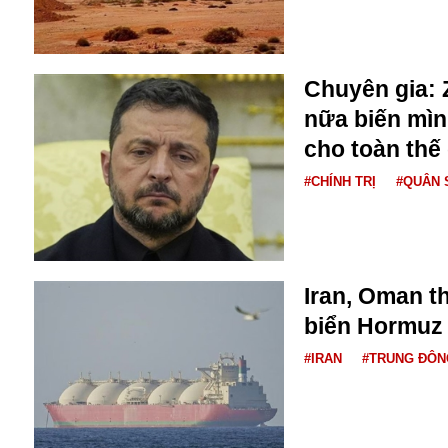
Bulagria
Chuyên gia: 
Crimea
nữa biến mìn
Chính trị
Công nghệ
cho toàn thế 
Chuyện hay
#CHÍNH TRỊ
#QUÂN 
Chuyện lạ
Cuộc sống quanh ta
Casino
Chiến tranh thương mại
Chi hội phụ nữ TTTM Mátxcơva
Iran, Oman t
Chính trị Nga
biển Hormuz
Chợ Vòm
Cảnh sát
#IRAN
#TRUNG ĐÔN
Cấm bay
Cao tốc
Canada