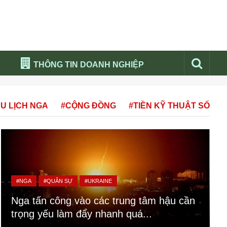
THÔNG TIN DOANH NGHIỆP
Đừng bỏ lỡ
U LỊCH NGA
#CỘNG ĐỒNG
#TIỀN KỸ THUẬT SỐ
Nổi bật báo nga
Thư viện media
Phân tích thị trường Nga 2026
#NGA
#QUÂN SỰ
#UKRAINE
Nga tấn công vào các trung tâm hậu cần
trọng yếu làm đẩy nhanh quá...