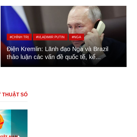
#CHÍNH TRỊ
#VLADIMIR PUTIN
#NGA
Điện Kremlin: Lãnh đạo Nga và Brazil
thảo luận các vấn đề quốc tế, kể...
Ỹ THUẬT SỐ