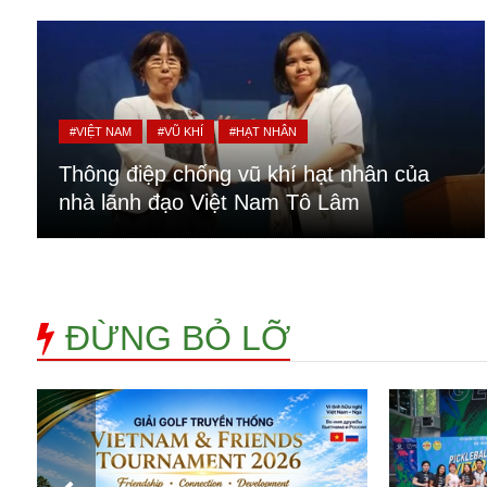
Alibaba
Angela Merkel
Aeroflot
ASEAN
Argentina
#VIỆT NAM
#VŨ KHÍ
#HẠT NHÂN
Ai
Azovstal
Thông điệp chống vũ khí hạt nhân của
nhà lãnh đạo Việt Nam Tô Lâm
ĐỪNG BỎ LỠ