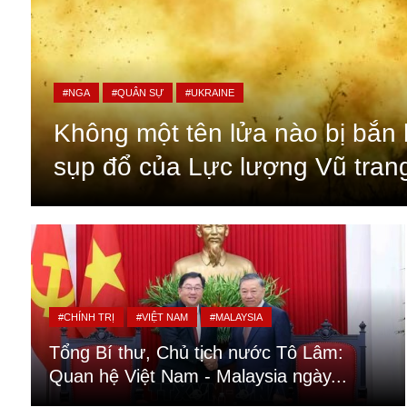
#NGA
#QUÂN SỰ
#UKRAINE
Không một tên lửa nào bị bắn h
sụp đổ của Lực lượng Vũ tran
An ninh
Anh
#CHÍNH TRỊ
#VIỆT NAM
#MALAYSIA
Australia
Tổng Bí thư, Chủ tịch nước Tô Lâm:
Amazon
Quan hệ Việt Nam - Malaysia ngày...
Army Games
Apple