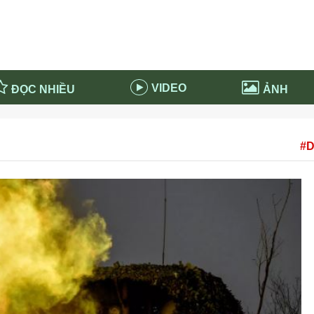
VIDEO
ĐỌC NHIỀU
ẢNH
in và ứng dụng
Tiêu điểm Covid-19
#D
d-19 tại Nga
Thời sự
n nước Nga
NABU EDUCATION
 nước Nga
Tử vi hàng ngày
 Nga - Việt Nam
Phân tích chính trị