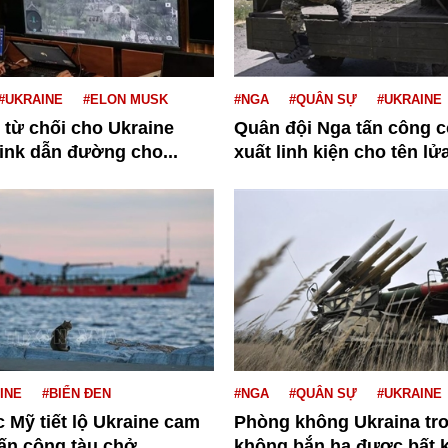
#UKRAINE
#ELON MUSK
#NGA
#QUÂN SỰ
#UKRAINE
 từ chối cho Ukraine
Quân đội Nga tấn công 
ink dẫn đường cho...
xuất linh kiện cho tên lửa
INE
#BIỂN ĐEN
#NGA
#QUÂN SỰ
#UKRAINE
 Mỹ tiết lộ Ukraine cam
Phòng không Ukraina tr
tấn công tàu chở...
không bắn hạ được bất kỳ