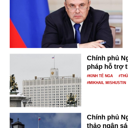
Alibaba
Angela Merkel
Aeroflot
ASEAN
Argentina
Ai
Azovstal
Chính phủ Ng
pháp hỗ trợ 
#KINH TẾ NGA
#TH
#MIKHAIL MISHUSTIN
Chính phủ Ng
thảo ngân sá