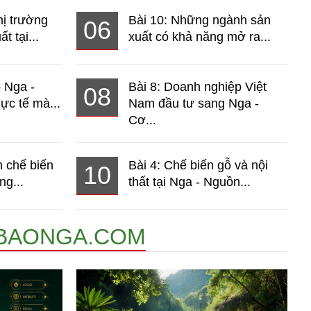
hị trường
Bài 10: Những ngành sản
06
t tại...
xuất có khả năng mở ra...
o Nga -
Bài 8: Doanh nghiệp Việt
08
ực tế mà...
Nam đầu tư sang Nga -
Cơ...
 chế biến
Bài 4: Chế biến gỗ và nội
10
ng...
thất tại Nga - Nguồn...
BAONGA.COM