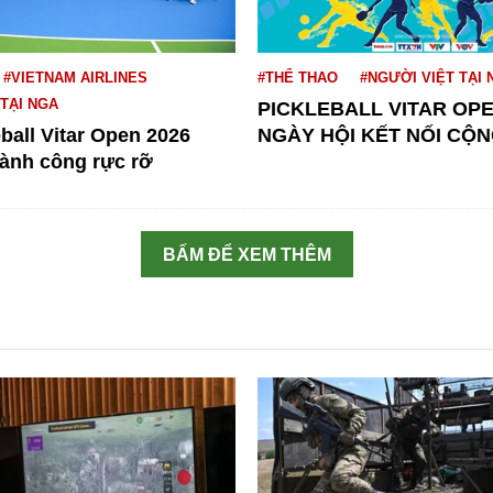
#VIETNAM AIRLINES
#THỂ THAO
#NGƯỜI VIỆT TẠI 
 TẠI NGA
PICKLEBALL VITAR OPE
eball Vitar Open 2026
NGÀY HỘI KẾT NỐI CỘN
hành công rực rỡ
BẤM ĐỂ XEM THÊM