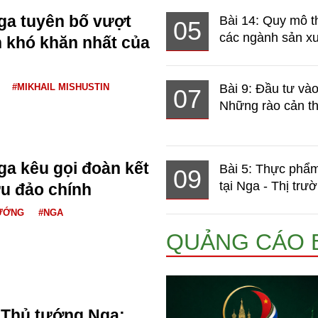
ga tuyên bố vượt
Bài 14: Quy mô t
05
các ngành sản xuấ
n khó khăn nhất của
#MIKHAIL MISHUSTIN
Bài 9: Đầu tư và
07
Những rào cản th
a kêu gọi đoàn kết
Bài 5: Thực phẩm
09
tại Nga - Thị trườ
u đảo chính
ƯỚNG
#NGA
QUẢNG CÁO 
Thủ tướng Nga: