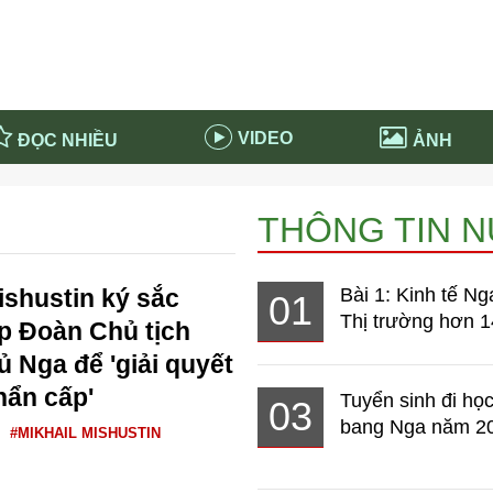
VIDEO
ĐỌC NHIỀU
ẢNH
in và ứng dụng
Tiêu điểm Covid-19
THÔNG TIN 
d-19 tại Nga
Thời sự
n nước Nga
NABU EDUCATION
shustin ký sắc
Bài 1: Kinh tế Ng
01
 nước Nga
Tử vi hàng ngày
Thị trường hơn 1
ập Đoàn Chủ tịch
 Nga - Việt Nam
Phân tích chính trị
ủ Nga để 'giải quyết
hẩn cấp'
Tuyển sinh đi học
03
bang Nga năm 2
#MIKHAIL MISHUSTIN