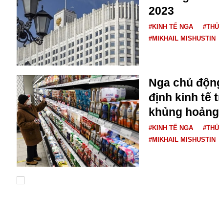
2023
#KINH TẾ NGA
#TH
#MIKHAIL MISHUSTIN
Nga chủ động
định kinh tế 
Bói toán
khủng hoảng
Bóng đá
Bill Gates
#KINH TẾ NGA
#TH
BĐS
#MIKHAIL MISHUSTIN
Bí ẩn
Bitcoin
Bamboo Airways
Báo Nga có gì?
Biển Đông
Barrack Obama
Bắc Kinh