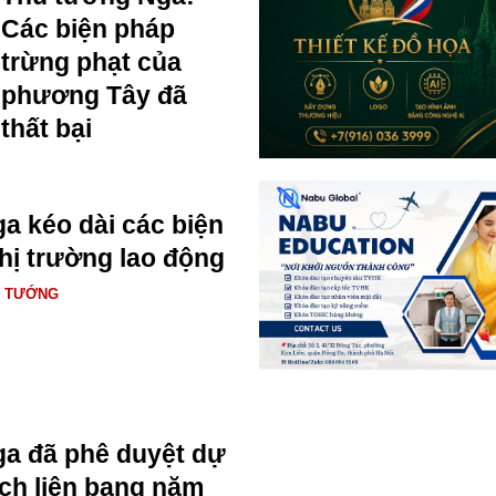
Các biện pháp
trừng phạt của
phương Tây đã
thất bại
a kéo dài các biện
thị trường lao động
Ủ TƯỚNG
a đã phê duyệt dự
ch liên bang năm