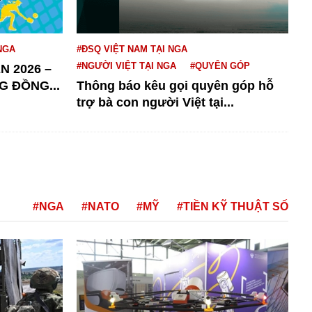
NGA
#ĐSQ VIỆT NAM TẠI NGA
#NGƯỜI VIỆT TẠI NGA
#QUYÊN GÓP
N 2026 –
G ĐỒNG...
Thông báo kêu gọi quyên góp hỗ
trợ bà con người Việt tại...
#NGA
#NATO
#MỸ
#TIỀN KỸ THUẬT SỐ