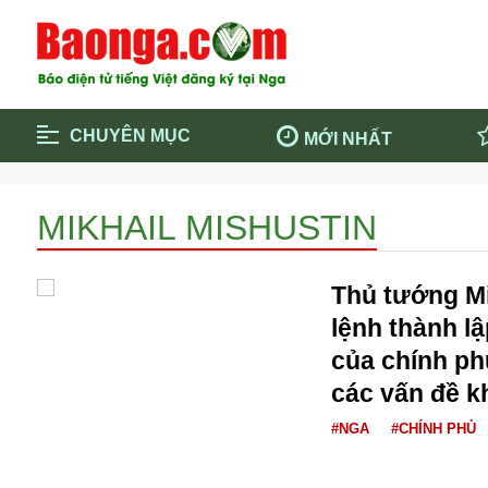
CHUYÊN MỤC
MỚI NHẤT
Trang chủ
Blockcha
MIKHAIL MISHUSTIN
Điểm tin chính
Dịch Covi
Cộng đồng
Thông ti
Thủ tướng Mi
Cuộc sống quanh ta
Khám phá
lệnh thành l
Quảng cáo
Chính trị
của chính ph
các vấn đề k
#NGA
#CHÍNH PHỦ