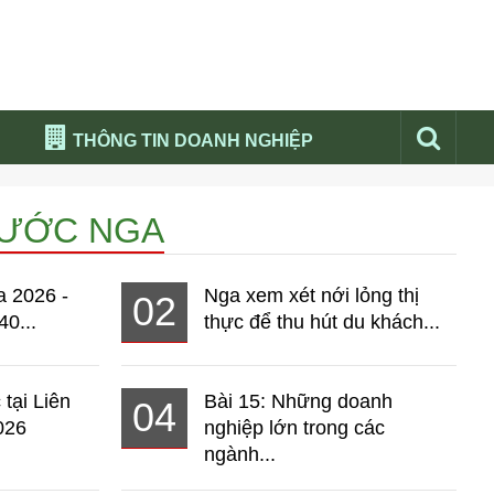
THÔNG TIN DOANH NGHIỆP
Đừng bỏ lỡ
NƯỚC NGA
Nổi bật báo nga
Thư viện media
a 2026 -
Nga xem xét nới lỏng thị
02
Phân tích thị trường Nga 2026
40...
thực để thu hút du khách...
 tại Liên
Bài 15: Những doanh
04
026
nghiệp lớn trong các
ngành...