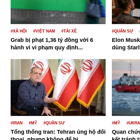
Dịch vụ
Diego Maradona
Di cư
Facebook
Dòng chảy phương Bắc 1
FED
Dải Gaza
#XÃ HỘI
#VIỆT NAM
#TÀI XẾ
#QUÂN SỰ
Fansipan
Grab bị phạt 1,36 tỷ đồng với 6
Elon Musk
F0
hành vi vi phạm quy định...
dùng Starl
FLC
F-16
Gương sáng
Golf
#IRAN
#MỸ
#QUÂN SỰ
#MỸ
#UKRA
Giáng sinh
Tổng thống Iran: Tehran ủng hộ đối
Quan chức
GDP
thoại, nhưng không để bị...
kết tránh 