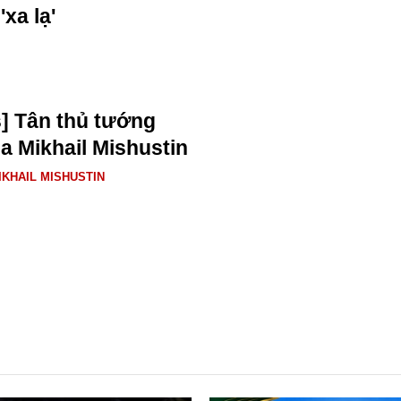
'xa lạ'
s] Tân thủ tướng
a Mikhail Mishustin
IKHAIL MISHUSTIN