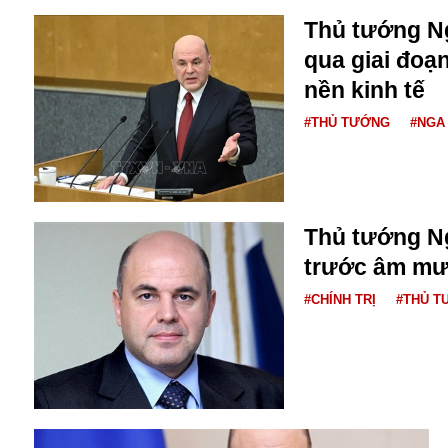
Thủ tướng N
qua giai đoạ
nền kinh tế
#THỦ TƯỚNG
#NGA
Thủ tướng Ng
trước âm mư
#CHÍNH TRỊ
#THỦ T
An ninh
Anh
Australia
Amazon
Army Games
Apple