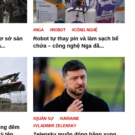
#NGA
#ROBOT
#CÔNG NGHỆ
cơ sở sản
Robot tự thay pin và làm sạch bể
...
chứa – công nghệ Nga đã...
#QUÂN SỰ
#UKRAINE
#VLADIMIR ZELENSKY
ong đêm
 tên...
Zelensky muốn đóng băng xung