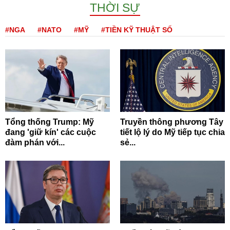
THỜI SỰ
#NGA
#NATO
#MỸ
#TIỀN KỸ THUẬT SỐ
Tổng thống Trump: Mỹ
Truyền thông phương Tây
đang 'giữ kín' các cuộc
tiết lộ lý do Mỹ tiếp tục chia
đàm phán với...
sẻ...