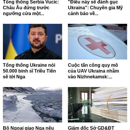
Tổng thống Serbia Vucic:
"Điều này sẽ đánh gục
Châu Âu đứng trước
Ukraina": Chuyên gia Mỹ
ngưỡng cửa một...
cảnh báo về...
Tổng thống Ukraine nói
Cuộc tấn công quy mô
50.000 binh sĩ Triều Tiên
của UAV Ukraina nhằm
sẽ tới Nga
vào Nizhnekamsk:...
Bộ Ngoại giao Nga nêu
Giám đốc Sở GD&ĐT