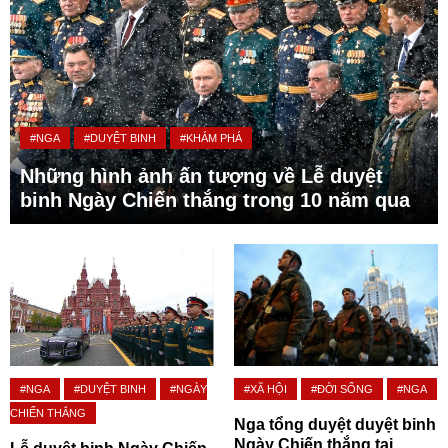
#NGA
#DUYỆT BINH
#KHÁM PHÁ
Những hình ảnh ấn tượng về Lễ duyệt
binh Ngày Chiến thắng trong 10 năm qua
#NGA
#DUYỆT BINH
#NGÀY
#XÃ HỘI
#ĐỜI SỐNG
#NGA
CHIẾN THẮNG
Nga tổng duyệt duyệt binh
Ngày Chiến thắng tại