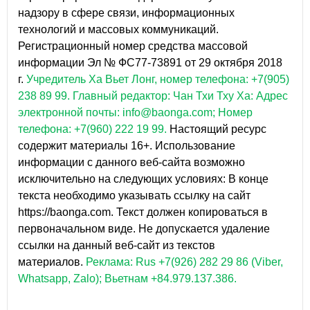
надзору в сфере связи, информационных
технологий и массовых коммуникаций.
Регистрационный номер средства массовой
информации Эл № ФС77-73891 от 29 октября 2018
г.
Учредитель Ха Вьет Лонг, номер телефона: +7(905)
238 89 99.
Главный редактор: Чан Тхи Тху Ха: Адрес
электронной почты: info@baonga.com; Номер
телефона: +7(960) 222 19 99.
Настоящий ресурс
содержит материалы 16+. Использование
информации с данного веб-сайта возможно
исключительно на следующих условиях: В конце
текста необходимо указывать ссылку на сайт
https://baonga.com. Текст должен копироваться в
первоначальном виде. Не допускается удаление
ссылки на данный веб-сайт из текстов
материалов.
Реклама: Rus +7(926) 282 29 86 (Viber,
Whatsapp, Zalo); Вьетнам +84.979.137.386.