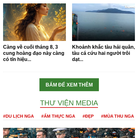
Càng về cuối tháng 8, 3
Khoảnh khắc tàu hải quân,
cung hoàng đạo này càng
tàu cá cứu hai người trôi
có tín hiệu...
dạt...
BẤM ĐỂ XEM THÊM
THƯ VIỆN MEDIA
#DU LỊCH NGA
#ẨM THỰC NGA
#ĐẸP
#MÙA THU NGA