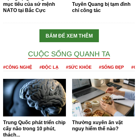
mục tiêu của sứ mệnh
Tuyên Quang bị tạm đình
NATO tại Bắc Cực
chỉ công tác
BẤM ĐỂ XEM THÊM
CUỘC SỐNG QUANH TA
#CÔNG NGHỆ
#ĐỘC LẠ
#SỨC KHỎE
#SỐNG ĐẸP
#Q
Trung Quốc phát triển chip
Thường xuyên ăn vặt
cấy não trong 10 phút,
nguy hiểm thế nào?
thách...