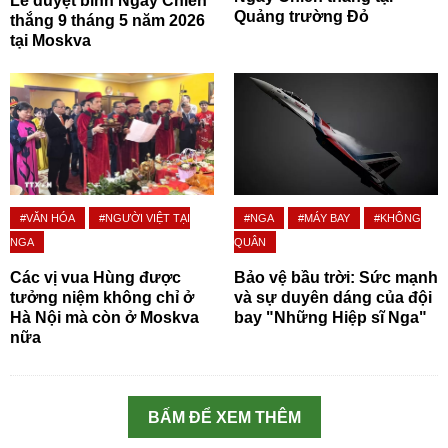
Lễ duyệt binh Ngày Chiến
Quảng trường Đỏ
thắng 9 tháng 5 năm 2026
tại Moskva
#VĂN HÓA
#NGƯỜI VIỆT TẠI
#NGA
#MÁY BAY
#KHÔNG
NGA
QUÂN
Các vị vua Hùng được
Bảo vệ bầu trời: Sức mạnh
tưởng niệm không chỉ ở
và sự duyên dáng của đội
Hà Nội mà còn ở Moskva
bay "Những Hiệp sĩ Nga"
nữa
BẤM ĐỂ XEM THÊM