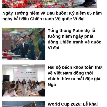
Ngày Tưởng niệm và Đau buồn: Kỷ niệm 85 năm
ngày bắt đầu Chiến tranh Vệ quốc Vĩ đại
Tổng thống Putin dự lễ
tưởng niệm ngày phát
động Chiến tranh Vệ quốc
Vĩ đại
Hai bộ bách khoa toàn thư
về Việt Nam đồng thời
chính thức ra mắt độc giả
Nga
World Cup 2026: Lễ khai