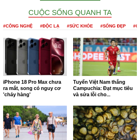
CUỘC SỐNG QUANH TA
#CÔNG NGHỆ
#ĐỘC LẠ
#SỨC KHỎE
#SỐNG ĐẸP
#Q
iPhone 18 Pro Max chưa
Tuyển Việt Nam thắng
ra mắt, song có nguy cơ
Campuchia: Đạt mục tiêu
'cháy hàng'
và sửa lỗi cho...