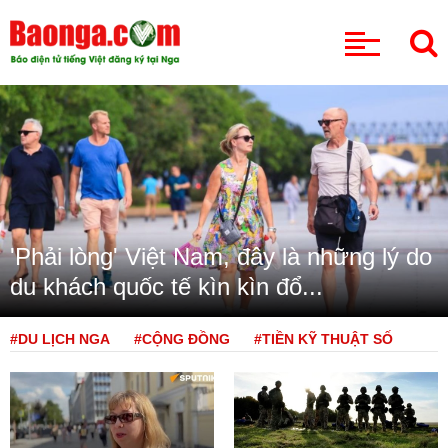
CHUYÊN MỤC
'Phải lòng' Việt Nam, đây là những lý do
du khách quốc tế kìn kìn đổ...
#DU LỊCH NGA
#CỘNG ĐỒNG
#TIỀN KỸ THUẬT SỐ