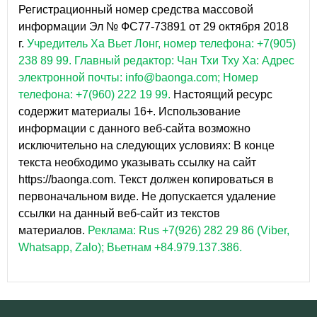
Регистрационный номер средства массовой
информации Эл № ФС77-73891 от 29 октября 2018
г.
Учредитель Ха Вьет Лонг, номер телефона: +7(905)
238 89 99.
Главный редактор: Чан Тхи Тху Ха: Адрес
электронной почты: info@baonga.com; Номер
телефона: +7(960) 222 19 99.
Настоящий ресурс
содержит материалы 16+. Использование
информации с данного веб-сайта возможно
исключительно на следующих условиях: В конце
текста необходимо указывать ссылку на сайт
https://baonga.com. Текст должен копироваться в
первоначальном виде. Не допускается удаление
ссылки на данный веб-сайт из текстов
материалов.
Реклама: Rus +7(926) 282 29 86 (Viber,
Whatsapp, Zalo); Вьетнам +84.979.137.386.