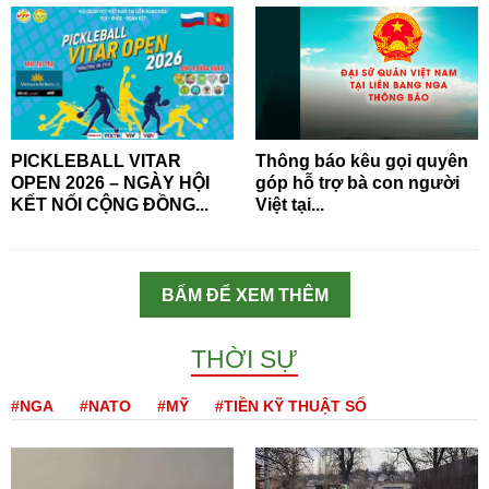
PICKLEBALL VITAR
Thông báo kêu gọi quyên
OPEN 2026 – NGÀY HỘI
góp hỗ trợ bà con người
KẾT NỐI CỘNG ĐỒNG...
Việt tại...
BẤM ĐỂ XEM THÊM
THỜI SỰ
#NGA
#NATO
#MỸ
#TIỀN KỸ THUẬT SỐ