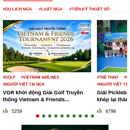
#DU LỊCH NGA
#LUẬT NGA
#TIỀN KỸ THUẬT SỐ
#GOLF
#VIETNAM AIRLINES
#THỂ THAO
#V
#NGƯỜI VIỆT TẠI NGA
#NGƯỜI VIỆT TẠI
VGR khởi động Giải Golf Truyền
Giải Pickleba
thống Vietnam & Friends...
khép lại thà
5259
6796