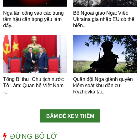
Nga tấn công vào các trung
Bộ Ngoại giao Nga: Việc
tâm hậu cần trọng yếu làm
Ukraina gia nhập EU có thể
đẩy...
biến...
Tổng Bí thư, Chủ tịch nước
Quân đội Nga giành quyền
Tô Lâm: Quan hệ Việt Nam
kiểm soát khu dân cư
-...
Ryzhevka tại...
BẤM ĐỂ XEM THÊM
ĐỪNG BỎ LỠ