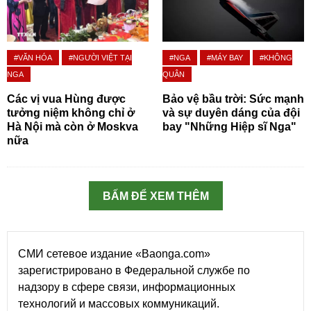
#VĂN HÓA
#NGƯỜI VIỆT TẠI
#NGA
#MÁY BAY
#KHÔNG
NGA
QUÂN
Các vị vua Hùng được
Bảo vệ bầu trời: Sức mạnh
tưởng niệm không chỉ ở
và sự duyên dáng của đội
Hà Nội mà còn ở Moskva
bay "Những Hiệp sĩ Nga"
nữa
BẤM ĐỂ XEM THÊM
СМИ сетевое издание «Baonga.com»
зарегистрировано в Федеральной службе по
надзору в сфере связи, информационных
технологий и массовых коммуникаций.