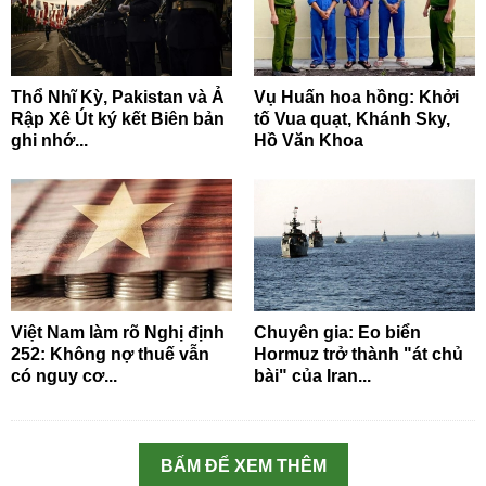
Thổ Nhĩ Kỳ, Pakistan và Ả
Vụ Huấn hoa hồng: Khởi
Rập Xê Út ký kết Biên bản
tố Vua quạt, Khánh Sky,
ghi nhớ...
Hồ Văn Khoa
Việt Nam làm rõ Nghị định
Chuyên gia: Eo biển
252: Không nợ thuế vẫn
Hormuz trở thành "át chủ
có nguy cơ...
bài" của Iran...
BẤM ĐỂ XEM THÊM