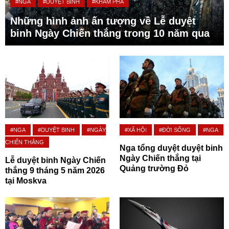
#NGA
#DUYỆT BINH
#KHÁM PHÁ
Những hình ảnh ấn tượng về Lễ duyệt
binh Ngày Chiến thắng trong 10 năm qua
#NGA
#DUYỆT BINH
#NGÀY
#XÃ HỘI
#ĐỜI SỐNG
#NGA
CHIẾN THẮNG
Nga tổng duyệt duyệt binh
Ngày Chiến thắng tại
Lễ duyệt binh Ngày Chiến
Quảng trường Đỏ
thắng 9 tháng 5 năm 2026
tại Moskva