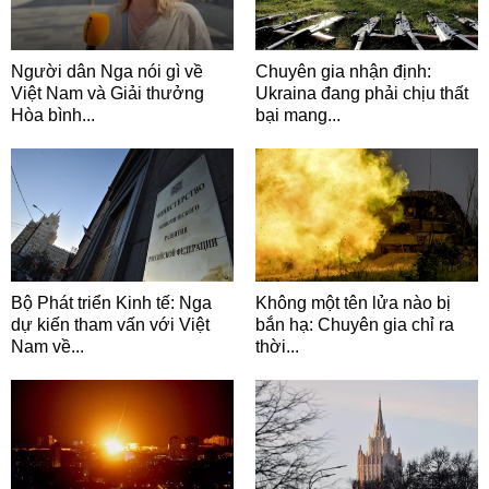
Người dân Nga nói gì về
Chuyên gia nhận định:
Việt Nam và Giải thưởng
Ukraina đang phải chịu thất
Hòa bình...
bại mang...
Bộ Phát triển Kinh tế: Nga
Không một tên lửa nào bị
dự kiến tham vấn với Việt
bắn hạ: Chuyên gia chỉ ra
Nam về...
thời...