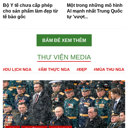
Bộ Y tế chưa cấp phép
Một trong những mô hình
cho sản phẩm làm đẹp từ
AI mạnh nhất Trung Quốc
tế bào gốc
tự 'vượt...
BẤM ĐỂ XEM THÊM
THƯ VIỆN MEDIA
#DU LỊCH NGA
#ẨM THỰC NGA
#ĐẸP
#MÙA THU NGA