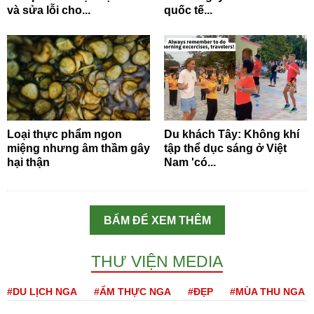
và sửa lỗi cho...
quốc tế...
Loại thực phẩm ngon
Du khách Tây: Không khí
miệng nhưng âm thầm gây
tập thể dục sáng ở Việt
hại thận
Nam 'có...
BẤM ĐỂ XEM THÊM
THƯ VIỆN MEDIA
#DU LỊCH NGA
#ẨM THỰC NGA
#ĐẸP
#MÙA THU NGA