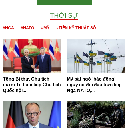
THỜI SỰ
#NGA
#NATO
#MỸ
#TIỀN KỸ THUẬT SỐ
Tổng Bí thư, Chủ tịch
Mỹ bất ngờ 'báo động'
nước Tô Lâm tiếp Chủ tịch
nguy cơ đối đầu trực tiếp
Quốc hội...
Nga-NATO,...