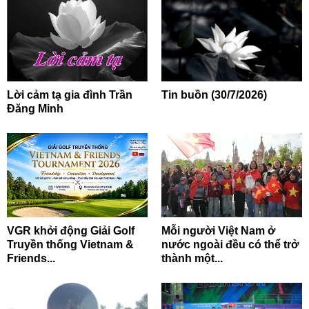
Lời cảm tạ gia đình Trần
Tin buồn (30/7/2026)
Đăng Minh
VGR khởi động Giải Golf
Mỗi người Việt Nam ở
Truyền thống Vietnam &
nước ngoài đều có thể trở
Friends...
thành một...