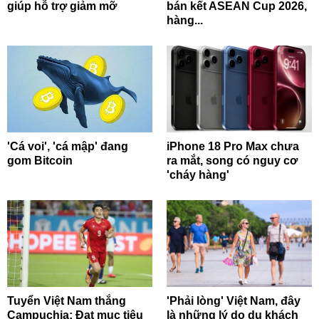
giúp hỗ trợ giảm mỡ
bán kết ASEAN Cup 2026,
hàng...
'Cá voi', 'cá mập' đang
iPhone 18 Pro Max chưa
gom Bitcoin
ra mắt, song có nguy cơ
'cháy hàng'
Tuyển Việt Nam thắng
'Phải lòng' Việt Nam, đây
Campuchia: Đạt mục tiêu
là những lý do du khách