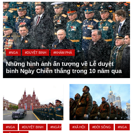
#NGA
#DUYỆT BINH
#KHÁM PHÁ
Những hình ảnh ấn tượng về Lễ duyệt
binh Ngày Chiến thắng trong 10 năm qua
#NGA
#DUYỆT BINH
#NGÀY
#XÃ HỘI
#ĐỜI SỐNG
#NGA