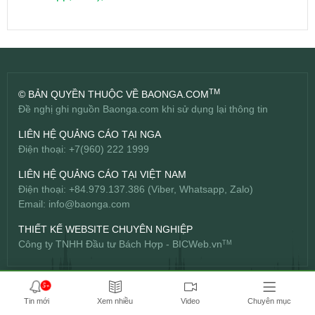
TM
© BẢN QUYỀN THUỘC VỀ BAONGA.COM
Đề nghị ghi nguồn Baonga.com khi sử dụng lại thông tin
LIÊN HỆ QUẢNG CÁO TẠI NGA
Điện thoại: +7(960) 222 1999
LIÊN HỆ QUẢNG CÁO TẠI VIỆT NAM
Điện thoại: +84.979.137.386 (Viber, Whatsapp, Zalo)
Email:
info@baonga.com
THIẾT KẾ WEBSITE CHUYÊN NGHIỆP
Công ty TNHH Đầu tư Bách Hợp -
BICWeb.vn
TM
5+
Tin mới
Xem nhiều
Video
Chuyên mục