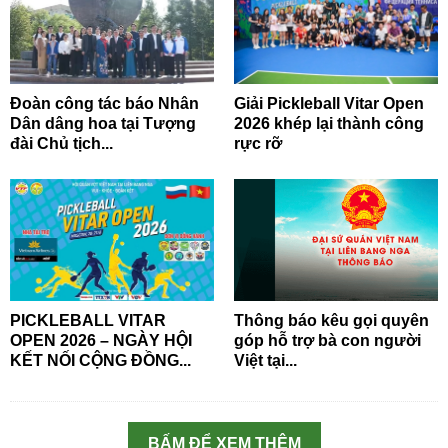
Đoàn công tác báo Nhân
Giải Pickleball Vitar Open
Dân dâng hoa tại Tượng
2026 khép lại thành công
đài Chủ tịch...
rực rỡ
PICKLEBALL VITAR
Thông báo kêu gọi quyên
OPEN 2026 – NGÀY HỘI
góp hỗ trợ bà con người
KẾT NỐI CỘNG ĐỒNG...
Việt tại...
BẤM ĐỂ XEM THÊM