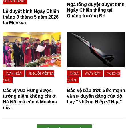
CHIẾN THẮNG
Nga tổng duyệt duyệt binh
Ngày Chiến thắng tại
Lễ duyệt binh Ngày Chiến
Quảng trường Đỏ
thắng 9 tháng 5 năm 2026
tại Moskva
#VĂN HÓA
#NGƯỜI VIỆT TẠI
#NGA
#MÁY BAY
#KHÔNG
NGA
QUÂN
Các vị vua Hùng được
Bảo vệ bầu trời: Sức mạnh
tưởng niệm không chỉ ở
và sự duyên dáng của đội
Hà Nội mà còn ở Moskva
bay "Những Hiệp sĩ Nga"
nữa