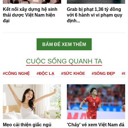
Kết nối xây dựng hệ sinh
Grab bị phạt 1,36 tỷ đồng
thái dược Việt Nam hiện
với 6 hành vi vi phạm quy
đại
định...
BẤM ĐỂ XEM THÊM
CUỘC SỐNG QUANH TA
#CÔNG NGHỆ
#ĐỘC LẠ
#SỨC KHỎE
#SỐNG ĐẸP
#Q
Mẹo cải thiện giấc ngủ
'Cháy' vé xem Việt Nam đá