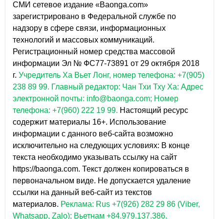
СМИ сетевое издание «Baonga.com»
зарегистрировано в Федеральной службе по
надзору в сфере связи, информационных
технологий и массовых коммуникаций.
Регистрационный номер средства массовой
информации Эл № ФС77-73891 от 29 октября 2018
г.
Учредитель Ха Вьет Лонг, номер телефона: +7(905)
238 89 99.
Главный редактор: Чан Тхи Тху Ха: Адрес
электронной почты: info@baonga.com; Номер
телефона: +7(960) 222 19 99.
Настоящий ресурс
содержит материалы 16+. Использование
информации с данного веб-сайта возможно
исключительно на следующих условиях: В конце
текста необходимо указывать ссылку на сайт
https://baonga.com. Текст должен копироваться в
первоначальном виде. Не допускается удаление
ссылки на данный веб-сайт из текстов
материалов.
Реклама: Rus +7(926) 282 29 86 (Viber,
Whatsapp, Zalo); Вьетнам +84.979.137.386.