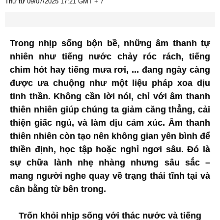
Thứ tư 09/07/2025
17:21
GMT + 7
Trong nhịp sống bộn bề, những âm thanh tự
nhiên như tiếng nước chảy róc rách, tiếng
chim hót hay tiếng mưa rơi, ... đang ngày càng
được ưa chuộng như một liệu pháp xoa dịu
tinh thần. Không cần lời nói, chỉ với âm thanh
thiên nhiên giúp chúng ta giảm căng thẳng, cải
thiện giấc ngủ, và làm dịu cảm xúc. Âm thanh
thiên nhiên còn tạo nên không gian yên bình để
thiền định, học tập hoặc nghỉ ngơi sâu. Đó là
sự chữa lành nhẹ nhàng nhưng sâu sắc –
mang người nghe quay về trạng thái tĩnh tại và
cân bằng từ bên trong.
Trốn khỏi nhịp sống với thác nước và tiếng