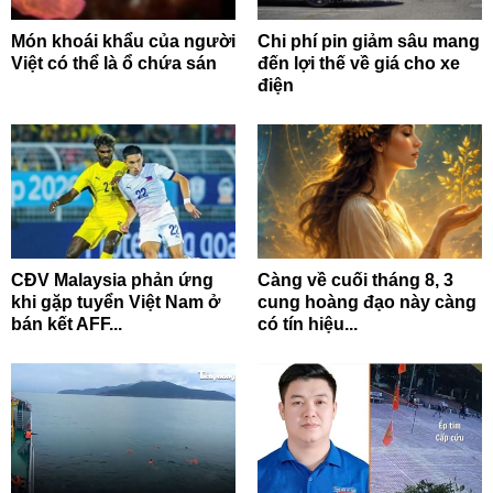
Món khoái khẩu của người
Chi phí pin giảm sâu mang
Việt có thể là ổ chứa sán
đến lợi thế về giá cho xe
điện
CĐV Malaysia phản ứng
Càng về cuối tháng 8, 3
khi gặp tuyển Việt Nam ở
cung hoàng đạo này càng
bán kết AFF...
có tín hiệu...