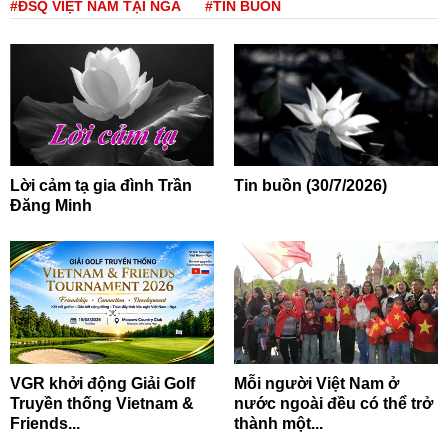
#ĐSQ VIỆT NAM TẠI NGA
#TIN BUỒN
Lời cảm tạ gia đình Trần
Tin buồn (30/7/2026)
Đăng Minh
VGR khởi động Giải Golf
Mỗi người Việt Nam ở
Truyền thống Vietnam &
nước ngoài đều có thể trở
Friends...
thành một...