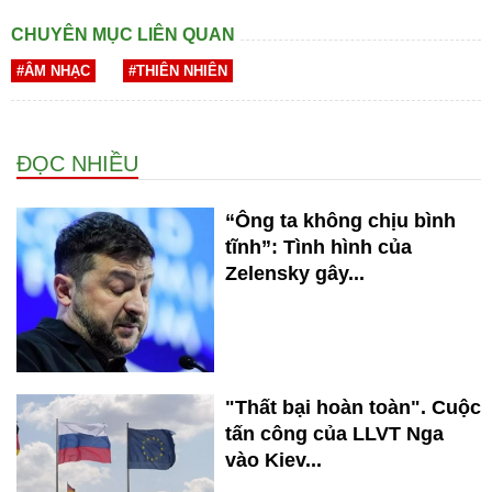
CHUYÊN MỤC LIÊN QUAN
#ÂM NHẠC
#THIÊN NHIÊN
ĐỌC NHIỀU
“Ông ta không chịu bình
tĩnh”: Tình hình của
Zelensky gây...
"Thất bại hoàn toàn". Cuộc
tấn công của LLVT Nga
vào Kiev...