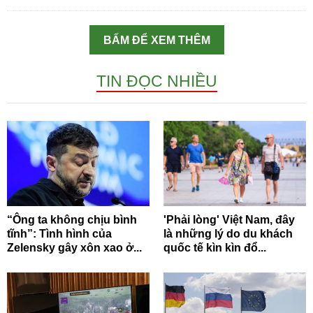
BẤM ĐỂ XEM THÊM
TIN ĐỌC NHIỀU
“Ông ta không chịu bình
'Phải lòng' Việt Nam, đây
tĩnh”: Tình hình của
là những lý do du khách
Zelensky gây xôn xao ở...
quốc tế kìn kìn đổ...