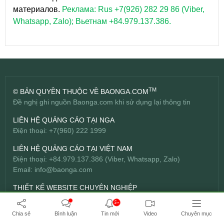
материалов.
Реклама: Rus +7(926) 282 29 86 (Viber,
Whatsapp, Zalo); Вьетнам +84.979.137.386.
TM
© BẢN QUYỀN THUỘC VỀ BAONGA.COM
Đề nghị ghi nguồn Baonga.com khi sử dụng lại thông tin
LIÊN HỆ QUẢNG CÁO TẠI NGA
Điện thoại: +7(960) 222 1999
LIÊN HỆ QUẢNG CÁO TẠI VIỆT NAM
Điện thoại: +84.979.137.386 (Viber, Whatsapp, Zalo)
Email:
info@baonga.com
THIẾT KẾ WEBSITE CHUYÊN NGHIỆP
Công ty TNHH Đầu tư Bách Hợp -
BICWeb.vn
TM
5+
Chia sẻ
Bình luận
Tin mới
Video
Chuyên mục