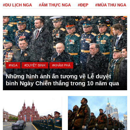
#DU LỊCH NGA
#ẨM THỰC NGA
#ĐẸP
#MÙA THU NGA
#NGA
#DUYỆT BINH
#KHÁM PHÁ
Những hình ảnh ấn tượng về Lễ duyệt
binh Ngày Chiến thắng trong 10 năm qua