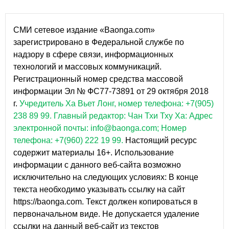
СМИ сетевое издание «Baonga.com»
зарегистрировано в Федеральной службе по
надзору в сфере связи, информационных
технологий и массовых коммуникаций.
Регистрационный номер средства массовой
информации Эл № ФС77-73891 от 29 октября 2018
г.
Учредитель Ха Вьет Лонг, номер телефона: +7(905)
238 89 99.
Главный редактор: Чан Тхи Тху Ха: Адрес
электронной почты: info@baonga.com; Номер
телефона: +7(960) 222 19 99.
Настоящий ресурс
содержит материалы 16+. Использование
информации с данного веб-сайта возможно
исключительно на следующих условиях: В конце
текста необходимо указывать ссылку на сайт
https://baonga.com. Текст должен копироваться в
первоначальном виде. Не допускается удаление
ссылки на данный веб-сайт из текстов