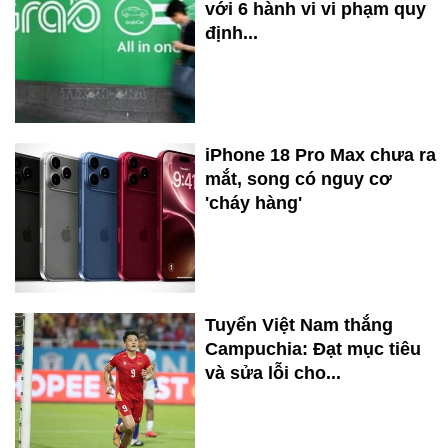
với 6 hành vi vi phạm quy
định...
iPhone 18 Pro Max chưa ra
mắt, song có nguy cơ
'cháy hàng'
Tuyển Việt Nam thắng
Campuchia: Đạt mục tiêu
và sửa lỗi cho...