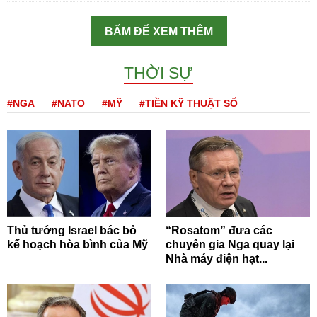
BẤM ĐỂ XEM THÊM
THỜI SỰ
#NGA
#NATO
#MỸ
#TIỀN KỸ THUẬT SỐ
Thủ tướng Israel bác bỏ
“Rosatom” đưa các
kế hoạch hòa bình của Mỹ
chuyên gia Nga quay lại
Nhà máy điện hạt...