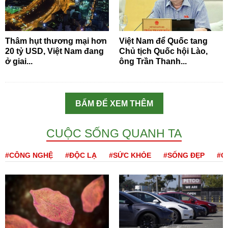
Thâm hụt thương mại hơn
Việt Nam để Quốc tang
20 tỷ USD, Việt Nam đang
Chủ tịch Quốc hội Lào,
ở giai...
ông Trần Thanh...
BẤM ĐỂ XEM THÊM
CUỘC SỐNG QUANH TA
#CÔNG NGHỆ
#ĐỘC LẠ
#SỨC KHỎE
#SỐNG ĐẸP
#Q