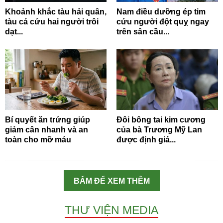
Khoảnh khắc tàu hải quân,
Nam điều dưỡng ép tim
tàu cá cứu hai người trôi
cứu người đột quỵ ngay
dạt...
trên sân cầu...
Bí quyết ăn trứng giúp
Đôi bông tai kim cương
giảm cân nhanh và an
của bà Trương Mỹ Lan
toàn cho mỡ máu
được định giá...
BẤM ĐỂ XEM THÊM
THƯ VIỆN MEDIA