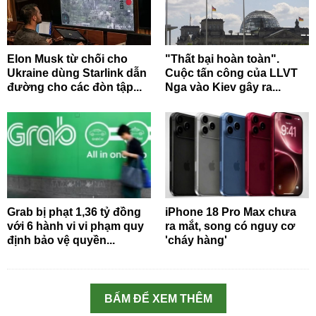
Elon Musk từ chối cho
"Thất bại hoàn toàn".
Ukraine dùng Starlink dẫn
Cuộc tấn công của LLVT
đường cho các đòn tập...
Nga vào Kiev gây ra...
Grab bị phạt 1,36 tỷ đồng
iPhone 18 Pro Max chưa
với 6 hành vi vi phạm quy
ra mắt, song có nguy cơ
định bảo vệ quyền...
'cháy hàng'
BẤM ĐỂ XEM THÊM