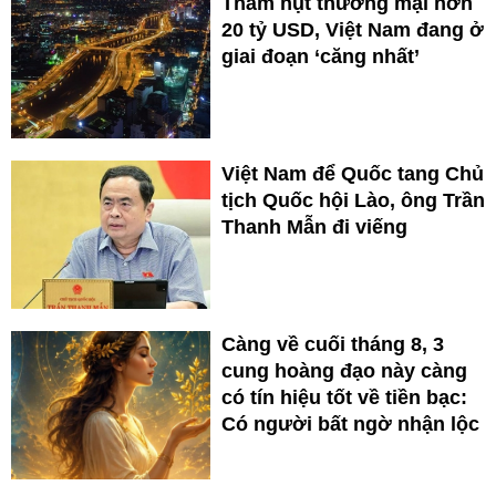
Thâm hụt thương mại hơn
20 tỷ USD, Việt Nam đang ở
giai đoạn ‘căng nhất’
Việt Nam để Quốc tang Chủ
tịch Quốc hội Lào, ông Trần
Thanh Mẫn đi viếng
Càng về cuối tháng 8, 3
cung hoàng đạo này càng
có tín hiệu tốt về tiền bạc:
Có người bất ngờ nhận lộc