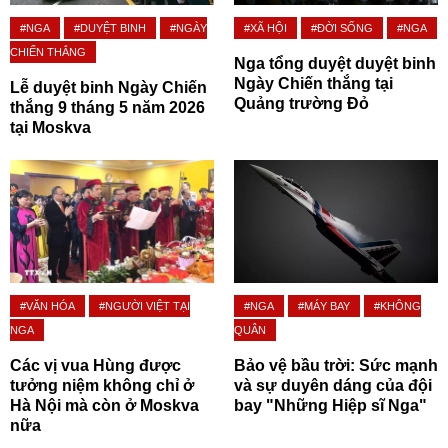
#NGA
#DUYỆT BINH
#NGÀY
#XÃ HỘI
#ĐỜI SỐNG
#NGA
CHIẾN THẮNG
Nga tổng duyệt duyệt binh
Ngày Chiến thắng tại
Lễ duyệt binh Ngày Chiến
Quảng trường Đỏ
thắng 9 tháng 5 năm 2026
tại Moskva
#VĂN HÓA
#NGƯỜI VIỆT TẠI
#NGA
#MÁY BAY
#KHÔNG
NGA
QUÂN
Các vị vua Hùng được
Bảo vệ bầu trời: Sức mạnh
tưởng niệm không chỉ ở
và sự duyên dáng của đội
Hà Nội mà còn ở Moskva
bay "Những Hiệp sĩ Nga"
nữa