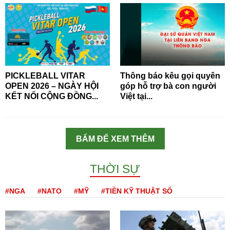
PICKLEBALL VITAR
Thông báo kêu gọi quyên
OPEN 2026 – NGÀY HỘI
góp hỗ trợ bà con người
KẾT NỐI CỘNG ĐỒNG...
Việt tại...
BẤM ĐỂ XEM THÊM
THỜI SỰ
#NGA
#NATO
#MỸ
#TIỀN KỸ THUẬT SỐ