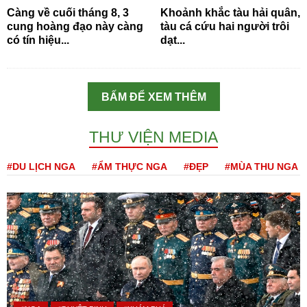
Càng về cuối tháng 8, 3
Khoảnh khắc tàu hải quân,
cung hoàng đạo này càng
tàu cá cứu hai người trôi
có tín hiệu...
dạt...
BẤM ĐỂ XEM THÊM
THƯ VIỆN MEDIA
#DU LỊCH NGA
#ẨM THỰC NGA
#ĐẸP
#MÙA THU NGA