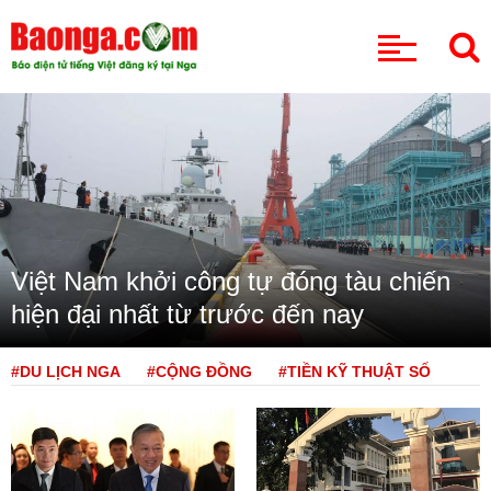
CHUYÊN MỤC
Việt Nam khởi công tự đóng tàu chiến
hiện đại nhất từ trước đến nay
#DU LỊCH NGA
#CỘNG ĐỒNG
#TIỀN KỸ THUẬT SỐ