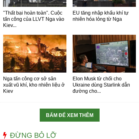
"Thất bại hoàn toàn". Cuộc
EU tăng nhập khẩu khí tự
tấn công của LLVT Nga vào
nhiên hóa lỏng từ Nga
Kiev...
Nga tấn công cơ sở sản
Elon Musk từ chối cho
xuất vũ khí, kho nhiên liệu ở
Ukraine dùng Starlink dẫn
Kiev
đường cho...
BẤM ĐỂ XEM THÊM
ĐỪNG BỎ LỠ