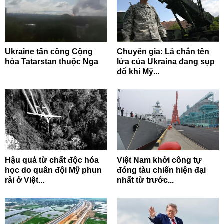
Ukraine tấn công Cộng
Chuyên gia: Lá chắn tên
hòa Tatarstan thuộc Nga
lửa của Ukraina đang sụp
đổ khi Mỹ...
Hậu quả từ chất độc hóa
Việt Nam khởi công tự
học do quân đội Mỹ phun
đóng tàu chiến hiện đại
rải ở Việt...
nhất từ trước...