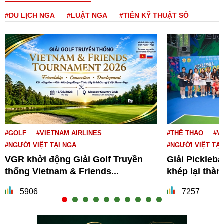
#DU LỊCH NGA
#LUẬT NGA
#TIỀN KỸ THUẬT SỐ
#GOLF
#VIETNAM AIRLINES
#THỂ THAO
#V
#NGƯỜI VIỆT TẠI NGA
#NGƯỜI VIỆT TẠI
VGR khởi động Giải Golf Truyền
Giải Pickleba
thống Vietnam & Friends...
khép lại thà
5906
7257