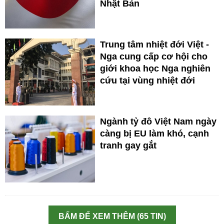
Nhật Bản
Trung tâm nhiệt đới Việt -
Nga cung cấp cơ hội cho
giới khoa học Nga nghiên
cứu tại vùng nhiệt đới
Ngành tỷ đô Việt Nam ngày
càng bị EU làm khó, cạnh
tranh gay gắt
BẤM ĐỂ XEM THÊM (65 TIN)