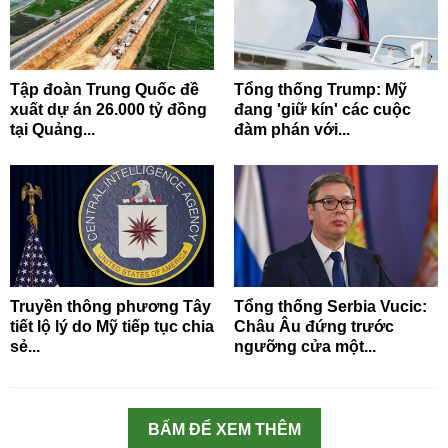
Tập đoàn Trung Quốc đề
Tổng thống Trump: Mỹ
xuất dự án 26.000 tỷ đồng
đang 'giữ kín' các cuộc
tại Quảng...
đàm phán với...
Truyền thông phương Tây
Tổng thống Serbia Vucic:
tiết lộ lý do Mỹ tiếp tục chia
Châu Âu đứng trước
sẻ...
ngưỡng cửa một...
BẤM ĐỂ XEM THÊM