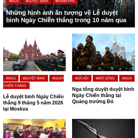
#NGA
#DUYỆT BINH
#KHÁM PHÁ
Những hình ảnh ấn tượng về Lễ duyệt
binh Ngày Chiến thắng trong 10 năm qua
#NGA
#DUYỆT BINH
#NGÀY
#XÃ HỘI
#ĐỜI SỐNG
#NGA
CHIẾN THẮNG
Nga tổng duyệt duyệt binh
Ngày Chiến thắng tại
Lễ duyệt binh Ngày Chiến
Quảng trường Đỏ
thắng 9 tháng 5 năm 2026
tại Moskva