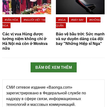
#VĂN HÓA
#NGƯỜI VIỆT TẠI
#NGA
#MÁY BAY
#KHÔNG
NGA
QUÂN
Các vị vua Hùng được
Bảo vệ bầu trời: Sức mạnh
tưởng niệm không chỉ ở
và sự duyên dáng của đội
Hà Nội mà còn ở Moskva
bay "Những Hiệp sĩ Nga"
nữa
BẤM ĐỂ XEM THÊM
СМИ сетевое издание «Baonga.com»
зарегистрировано в Федеральной службе по
надзору в сфере связи, информационных
технологий и массовых коммуникаций.