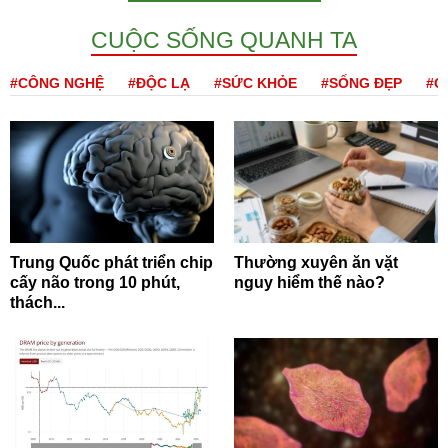
CUỘC SỐNG QUANH TA
#CÔNG NGHỆ
#ĐỘC LẠ
#SỨC KHỎE
#SỐNG ĐẸP
#Q
Trung Quốc phát triển chip
Thường xuyên ăn vặt
cấy não trong 10 phút,
nguy hiểm thế nào?
thách...