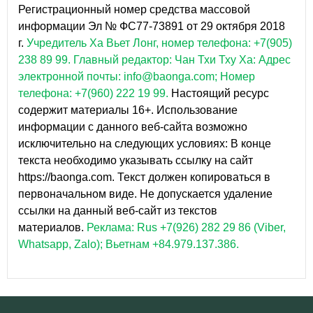
Регистрационный номер средства массовой
информации Эл № ФС77-73891 от 29 октября 2018
г.
Учредитель Ха Вьет Лонг, номер телефона: +7(905)
238 89 99.
Главный редактор: Чан Тхи Тху Ха: Адрес
электронной почты: info@baonga.com; Номер
телефона: +7(960) 222 19 99.
Настоящий ресурс
содержит материалы 16+. Использование
информации с данного веб-сайта возможно
исключительно на следующих условиях: В конце
текста необходимо указывать ссылку на сайт
https://baonga.com. Текст должен копироваться в
первоначальном виде. Не допускается удаление
ссылки на данный веб-сайт из текстов
материалов.
Реклама: Rus +7(926) 282 29 86 (Viber,
Whatsapp, Zalo); Вьетнам +84.979.137.386.