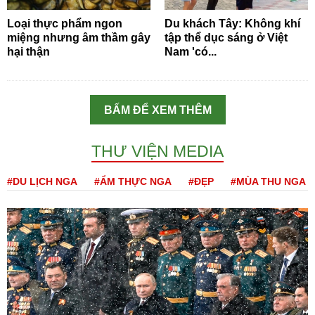
Loại thực phẩm ngon
Du khách Tây: Không khí
miệng nhưng âm thầm gây
tập thể dục sáng ở Việt
hại thận
Nam 'có...
BẤM ĐỂ XEM THÊM
THƯ VIỆN MEDIA
#DU LỊCH NGA
#ẨM THỰC NGA
#ĐẸP
#MÙA THU NGA