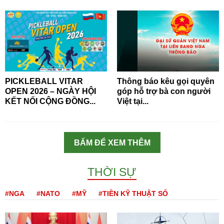
PICKLEBALL VITAR
Thông báo kêu gọi quyên
OPEN 2026 – NGÀY HỘI
góp hỗ trợ bà con người
KẾT NỐI CỘNG ĐỒNG...
Việt tại...
BẤM ĐỂ XEM THÊM
THỜI SỰ
#NGA
#NATO
#MỸ
#TIỀN KỸ THUẬT SỐ