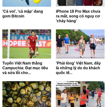
'Cá voi', 'cá mập' đang
iPhone 18 Pro Max chưa
gom Bitcoin
ra mắt, song có nguy cơ
'cháy hàng'
Tuyển Việt Nam thắng
'Phải lòng' Việt Nam, đây
Campuchia: Đạt mục tiêu
là những lý do du khách
và sửa lỗi cho...
quốc tế...