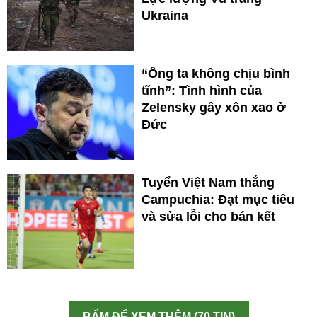
Ukraina
“Ông ta không chịu bình
tĩnh”: Tình hình của
Zelensky gây xôn xao ở
Đức
Tuyển Việt Nam thắng
Campuchia: Đạt mục tiêu
và sửa lỗi cho bán kết
BẤM ĐỂ XEM THÊM (70 TIN)