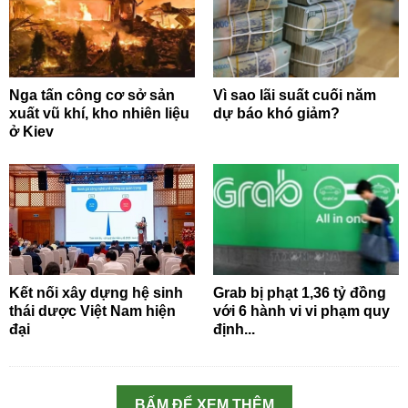
Nga tấn công cơ sở sản
Vì sao lãi suất cuối năm
xuất vũ khí, kho nhiên liệu
dự báo khó giảm?
ở Kiev
Kết nối xây dựng hệ sinh
Grab bị phạt 1,36 tỷ đồng
thái dược Việt Nam hiện
với 6 hành vi vi phạm quy
đại
định...
BẤM ĐỂ XEM THÊM