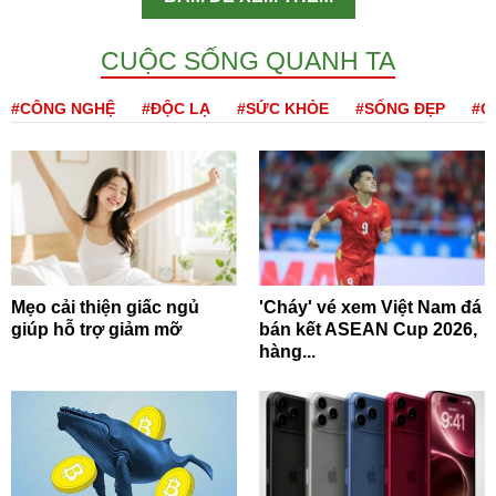
CUỘC SỐNG QUANH TA
#CÔNG NGHỆ
#ĐỘC LẠ
#SỨC KHỎE
#SỐNG ĐẸP
#Q
Mẹo cải thiện giấc ngủ
'Cháy' vé xem Việt Nam đá
giúp hỗ trợ giảm mỡ
bán kết ASEAN Cup 2026,
hàng...