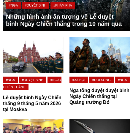
#NGA
#DUYỆT BINH
#KHÁM PHÁ
Những hình ảnh ấn tượng về Lễ duyệt
binh Ngày Chiến thắng trong 10 năm qua
#NGA
#DUYỆT BINH
#NGÀY
#XÃ HỘI
#ĐỜI SỐNG
#NGA
CHIẾN THẮNG
Nga tổng duyệt duyệt binh
Ngày Chiến thắng tại
Lễ duyệt binh Ngày Chiến
Quảng trường Đỏ
thắng 9 tháng 5 năm 2026
tại Moskva