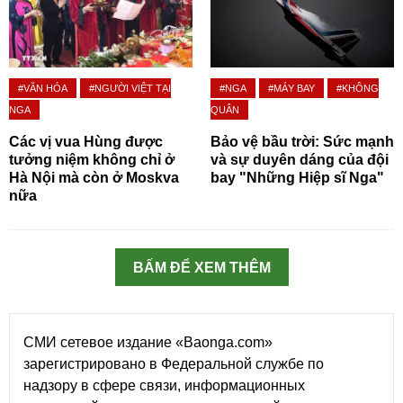
#VĂN HÓA
#NGƯỜI VIỆT TẠI
#NGA
#MÁY BAY
#KHÔNG
NGA
QUÂN
Các vị vua Hùng được
Bảo vệ bầu trời: Sức mạnh
tưởng niệm không chỉ ở
và sự duyên dáng của đội
Hà Nội mà còn ở Moskva
bay "Những Hiệp sĩ Nga"
nữa
BẤM ĐỂ XEM THÊM
СМИ сетевое издание «Baonga.com»
зарегистрировано в Федеральной службе по
надзору в сфере связи, информационных