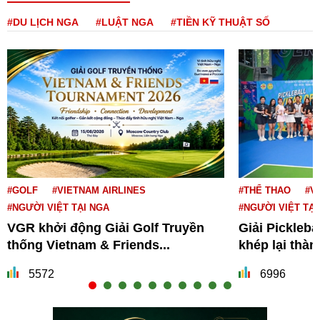
#DU LỊCH NGA
#LUẬT NGA
#TIỀN KỸ THUẬT SỐ
#GOLF
#VIETNAM AIRLINES
#THỂ THAO
#V
#NGƯỜI VIỆT TẠI NGA
#NGƯỜI VIỆT TẠI
VGR khởi động Giải Golf Truyền
Giải Pickleba
thống Vietnam & Friends...
khép lại thà
5572
6996