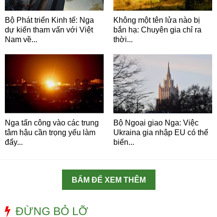
Bộ Phát triển Kinh tế: Nga
Không một tên lửa nào bị
dự kiến tham vấn với Việt
bắn hạ: Chuyên gia chỉ ra
Nam về...
thời...
Nga tấn công vào các trung
Bộ Ngoại giao Nga: Việc
tâm hậu cần trọng yếu làm
Ukraina gia nhập EU có thể
đẩy...
biến...
BẤM ĐỂ XEM THÊM
ĐỪNG BỎ LỠ