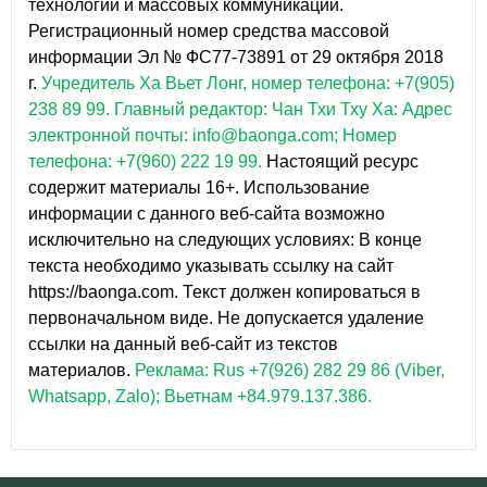
технологий и массовых коммуникаций.
Регистрационный номер средства массовой
информации Эл № ФС77-73891 от 29 октября 2018
г.
Учредитель Ха Вьет Лонг, номер телефона: +7(905)
238 89 99.
Главный редактор: Чан Тхи Тху Ха: Адрес
электронной почты: info@baonga.com; Номер
телефона: +7(960) 222 19 99.
Настоящий ресурс
содержит материалы 16+. Использование
информации с данного веб-сайта возможно
исключительно на следующих условиях: В конце
текста необходимо указывать ссылку на сайт
https://baonga.com. Текст должен копироваться в
первоначальном виде. Не допускается удаление
ссылки на данный веб-сайт из текстов
материалов.
Реклама: Rus +7(926) 282 29 86 (Viber,
Whatsapp, Zalo); Вьетнам +84.979.137.386.