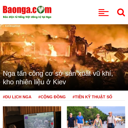
CHUYÊN MỤC
Nga tấn công cơ sở sản xuất vũ khí,
kho nhiên liệu ở Kiev
#DU LỊCH NGA
#CỘNG ĐỒNG
#TIỀN KỸ THUẬT SỐ