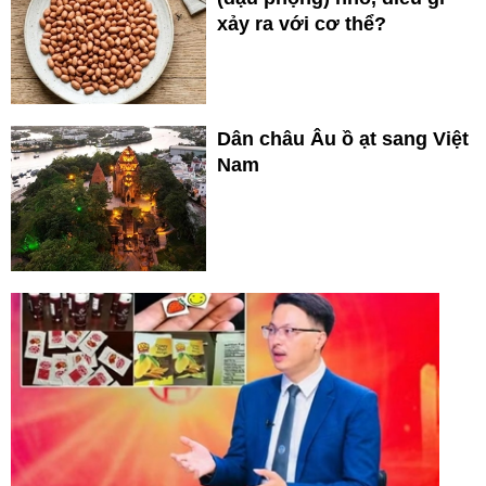
xảy ra với cơ thể?
Dân châu Âu ồ ạt sang Việt
Nam