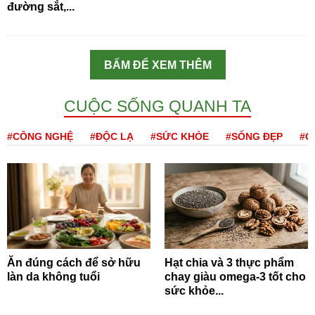
đường sắt,...
BẤM ĐỂ XEM THÊM
CUỘC SỐNG QUANH TA
#CÔNG NGHỆ
#ĐỘC LẠ
#SỨC KHỎE
#SỐNG ĐẸP
#Q
Ăn đúng cách để sở hữu
Hạt chia và 3 thực phẩm
làn da không tuổi
chay giàu omega-3 tốt cho
sức khỏe...