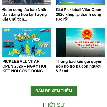
Đoàn công tác báo Nhân
Giải Pickleball Vitar Open
Dân dâng hoa tại Tượng
2026 khép lại thành công
đài Chủ tịch...
rực rỡ
PICKLEBALL VITAR
Thông báo kêu gọi quyên
OPEN 2026 – NGÀY HỘI
góp hỗ trợ bà con người
KẾT NỐI CỘNG ĐỒNG...
Việt tại...
BẤM ĐỂ XEM THÊM
THỜI SỰ