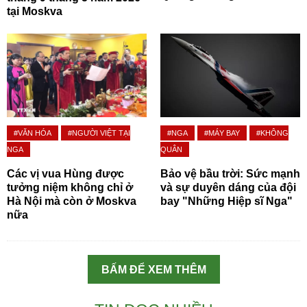
tại Moskva
#VĂN HÓA
#NGƯỜI VIỆT TẠI
#NGA
#MÁY BAY
#KHÔNG
NGA
QUÂN
Các vị vua Hùng được
Bảo vệ bầu trời: Sức mạnh
tưởng niệm không chỉ ở
và sự duyên dáng của đội
Hà Nội mà còn ở Moskva
bay "Những Hiệp sĩ Nga"
nữa
BẤM ĐỂ XEM THÊM