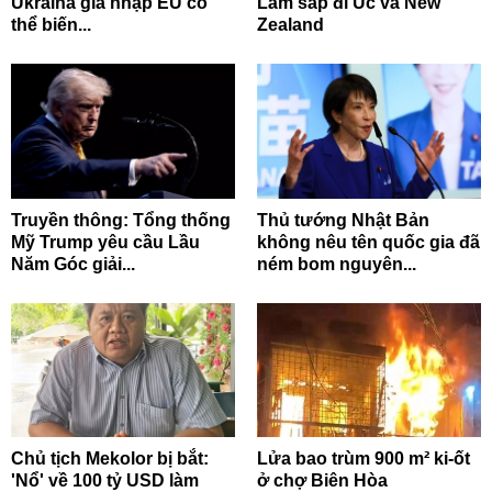
Ukraina gia nhập EU có
Lâm sắp đi Úc và New
thể biến...
Zealand
Truyền thông: Tổng thống
Thủ tướng Nhật Bản
Mỹ Trump yêu cầu Lầu
không nêu tên quốc gia đã
Năm Góc giải...
ném bom nguyên...
Chủ tịch Mekolor bị bắt:
Lửa bao trùm 900 m² ki-ốt
'Nổ' về 100 tỷ USD làm
ở chợ Biên Hòa