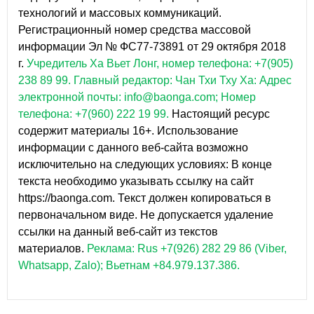
технологий и массовых коммуникаций.
Регистрационный номер средства массовой
информации Эл № ФС77-73891 от 29 октября 2018
г.
Учредитель Ха Вьет Лонг, номер телефона: +7(905)
238 89 99.
Главный редактор: Чан Тхи Тху Ха: Адрес
электронной почты: info@baonga.com; Номер
телефона: +7(960) 222 19 99.
Настоящий ресурс
содержит материалы 16+. Использование
информации с данного веб-сайта возможно
исключительно на следующих условиях: В конце
текста необходимо указывать ссылку на сайт
https://baonga.com. Текст должен копироваться в
первоначальном виде. Не допускается удаление
ссылки на данный веб-сайт из текстов
материалов.
Реклама: Rus +7(926) 282 29 86 (Viber,
Whatsapp, Zalo); Вьетнам +84.979.137.386.