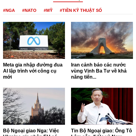
#NGA
#NATO
#MỸ
#TIỀN KỸ THUẬT SỐ
Meta gia nhập đường đua
Iran cảnh báo các nước
AI lập trình với công cụ
vùng Vịnh Ba Tư về khả
mới
năng tiến...
Bộ Ngoại giao Nga: Việc
Tin Bộ Ngoại giao: Ông Tô