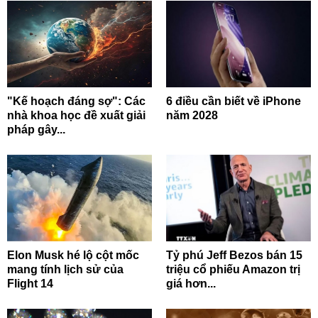
"Kế hoạch đáng sợ": Các
6 điều cần biết về iPhone
nhà khoa học đề xuất giải
năm 2028
pháp gây...
Elon Musk hé lộ cột mốc
Tỷ phú Jeff Bezos bán 15
mang tính lịch sử của
triệu cổ phiếu Amazon trị
Flight 14
giá hơn...