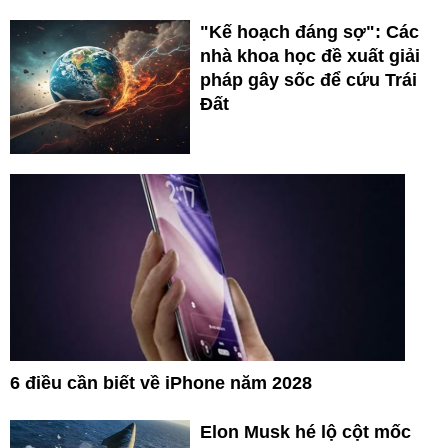
"Kế hoạch đáng sợ": Các
nhà khoa học đề xuất giải
pháp gây sốc để cứu Trái
Đất
6 điều cần biết về iPhone năm 2028
Elon Musk hé lộ cột mốc