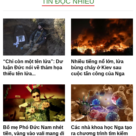
TIN ĐỌC NHIỀU
“Chỉ còn một tên lửa”: Dư
Nhiều tiếng nổ lớn, lửa
luận Đức nói về thảm họa
bùng cháy ở Kiev sau
thiếu tên lửa...
cuộc tấn công của Nga
Bố mẹ Phó Đức Nam nhét
Các nhà khoa học Nga tạo
tiền, vàng vào vali mang đi
ra chương trình tìm kiếm