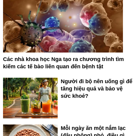
Các nhà khoa học Nga tạo ra chương trình tìm
kiếm các tế bào liên quan đến bệnh tật
Người đi bộ nên uống gì để
tăng hiệu quả và bảo vệ
sức khoẻ?
Mỗi ngày ăn một nắm lạc
(đậu phộng) nhỏ, điều gì