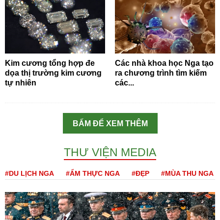
Kim cương tổng hợp đe
Các nhà khoa học Nga tạo
dọa thị trường kim cương
ra chương trình tìm kiếm
tự nhiên
các...
BẤM ĐỂ XEM THÊM
THƯ VIỆN MEDIA
#DU LỊCH NGA
#ẨM THỰC NGA
#ĐẸP
#MÙA THU NGA