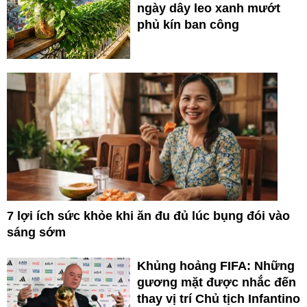
ngày dây leo xanh mướt
phủ kín ban công
7 lợi ích sức khỏe khi ăn đu đủ lúc bụng đói vào
sáng sớm
Khủng hoảng FIFA: Những
gương mặt được nhắc đến
thay vị trí Chủ tịch Infantino