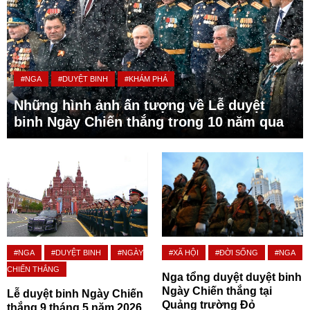
#NGA
#DUYỆT BINH
#KHÁM PHÁ
Những hình ảnh ấn tượng về Lễ duyệt
binh Ngày Chiến thắng trong 10 năm qua
#NGA
#DUYỆT BINH
#NGÀY
#XÃ HỘI
#ĐỜI SỐNG
#NGA
CHIẾN THẮNG
Nga tổng duyệt duyệt binh
Ngày Chiến thắng tại
Lễ duyệt binh Ngày Chiến
Quảng trường Đỏ
thắng 9 tháng 5 năm 2026