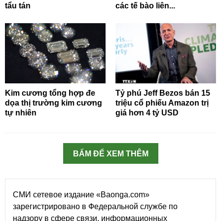
tẩu tán
các tế bào liên...
Kim cương tổng hợp đe
Tỷ phú Jeff Bezos bán 15
dọa thị trường kim cương
triệu cổ phiếu Amazon trị
tự nhiên
giá hơn 4 tỷ USD
BẤM ĐỂ XEM THÊM
СМИ сетевое издание «Baonga.com»
зарегистрировано в Федеральной службе по
надзору в сфере связи, информационных