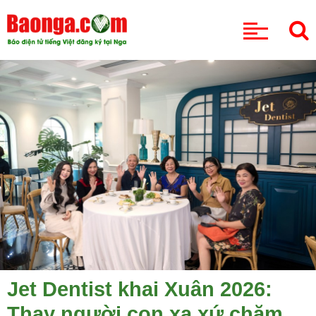
CHUYÊN MỤC
Jet Dentist khai Xuân 2026:
Thay người con xa xứ chăm