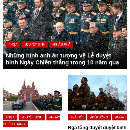
#NGA
#DUYỆT BINH
#KHÁM PHÁ
Những hình ảnh ấn tượng về Lễ duyệt
binh Ngày Chiến thắng trong 10 năm qua
#NGA
#DUYỆT BINH
#NGÀY
#XÃ HỘI
#ĐỜI SỐNG
#NGA
CHIẾN THẮNG
Nga tổng duyệt duyệt binh