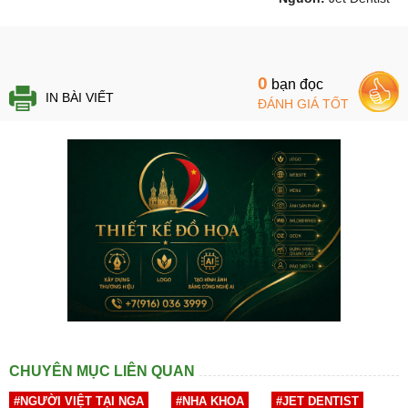
0
bạn đọc
IN BÀI VIẾT
ĐÁNH GIÁ TỐT
CHUYÊN MỤC LIÊN QUAN
#NGƯỜI VIỆT TẠI NGA
#NHA KHOA
#JET DENTIST