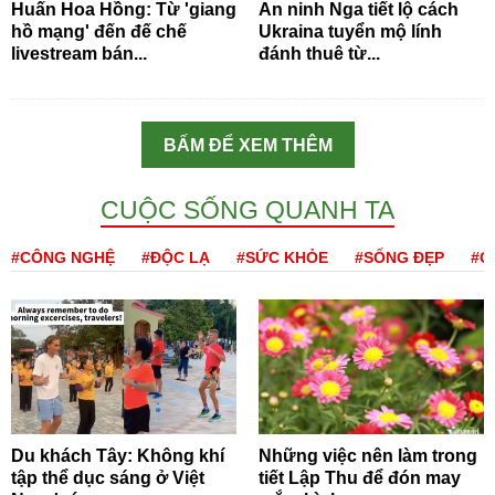
Huấn Hoa Hồng: Từ 'giang
An ninh Nga tiết lộ cách
hồ mạng' đến đế chế
Ukraina tuyển mộ lính
livestream bán...
đánh thuê từ...
BẤM ĐỂ XEM THÊM
CUỘC SỐNG QUANH TA
#CÔNG NGHỆ
#ĐỘC LẠ
#SỨC KHỎE
#SỐNG ĐẸP
#Q
Du khách Tây: Không khí
Những việc nên làm trong
tập thể dục sáng ở Việt
tiết Lập Thu để đón may