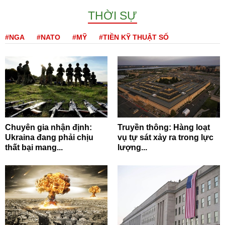
THỜI SỰ
#NGA
#NATO
#MỸ
#TIỀN KỸ THUẬT SỐ
Chuyên gia nhận định:
Truyền thông: Hàng loạt
Ukraina đang phải chịu
vụ tự sát xảy ra trong lực
thất bại mang...
lượng...