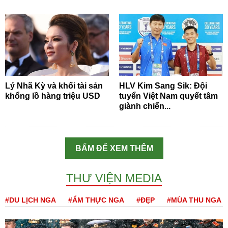
Lý Nhã Kỳ và khối tài sản
HLV Kim Sang Sik: Đội
khổng lồ hàng triệu USD
tuyển Việt Nam quyết tâm
giành chiến...
BẤM ĐỂ XEM THÊM
THƯ VIỆN MEDIA
#DU LỊCH NGA
#ẨM THỰC NGA
#ĐẸP
#MÙA THU NGA