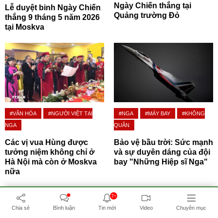
Ngày Chiến thắng tại
Lễ duyệt binh Ngày Chiến
Quảng trường Đỏ
thắng 9 tháng 5 năm 2026
tại Moskva
#VĂN HÓA
#NGƯỜI VIỆT TẠI
#NGA
#MÁY BAY
#KHÔNG
NGA
QUÂN
Các vị vua Hùng được
Bảo vệ bầu trời: Sức mạnh
tưởng niệm không chỉ ở
và sự duyên dáng của đội
Hà Nội mà còn ở Moskva
bay "Những Hiệp sĩ Nga"
nữa
7+
Chia sẻ
Bình luận
Tin mới
Video
Chuyên mục
BẤM ĐỂ XEM THÊM