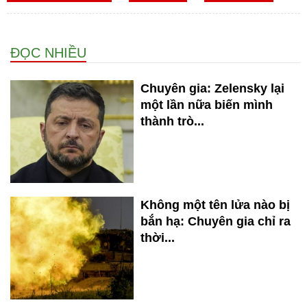
ĐỌC NHIỀU
Chuyên gia: Zelensky lại
một lần nữa biến mình
thành trò...
Không một tên lửa nào bị
bắn hạ: Chuyên gia chỉ ra
thời...