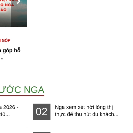
#KINH TẾ NGA
#NGƯỜI VIỆT TẠI NGA
#
N GÓP
#THỊ TRƯỜNG
T
n góp hỗ
Bài 1: Kinh tế Nga 2026 - Thị
n
..
trường hơn 140 triệu dân đang...
14968
NƯỚC NGA
a 2026 -
Nga xem xét nới lỏng thị
02
40...
thực để thu hút du khách...