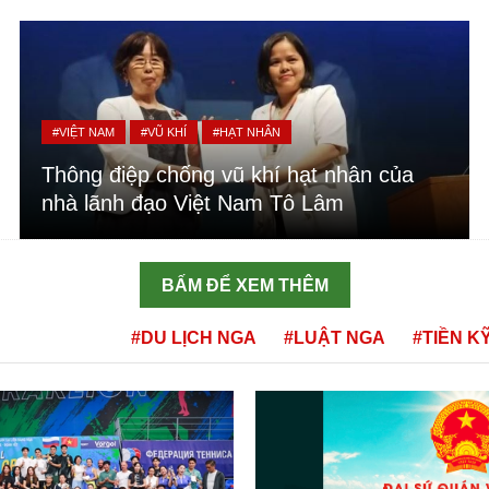
#VIỆT NAM
#VŨ KHÍ
#HẠT NHÂN
Thông điệp chống vũ khí hạt nhân của
nhà lãnh đạo Việt Nam Tô Lâm
BẤM ĐỂ XEM THÊM
#DU LỊCH NGA
#LUẬT NGA
#TIỀN K