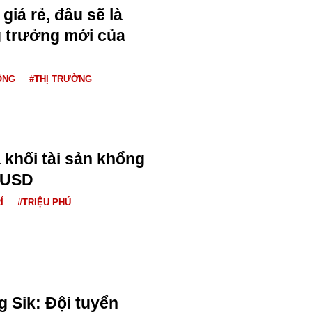
giá rẻ, đâu sẽ là
 trưởng mới của
ỘNG
#THỊ TRƯỜNG
 khối tài sản khổng
u USD
Í
#TRIỆU PHÚ
 Sik: Đội tuyển