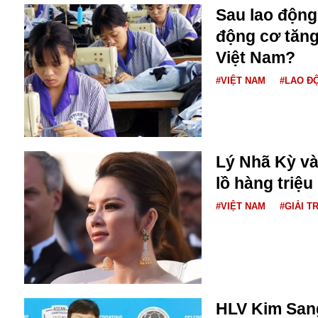
Dịch vụ
Sau lao động 
Diego Maradona
động cơ tăng
Di cư
Facebook
Dòng chảy phương Bắc 1
Việt Nam?
FED
Dải Gaza
Fansipan
#VIỆT NAM
#LAO Đ
F0
FLC
F-16
Lý Nhã Kỳ và
lồ hàng triệ
#VIỆT NAM
#GIẢI TR
Gương sáng
Golf
Giáng sinh
HLV Kim Sang
GDP