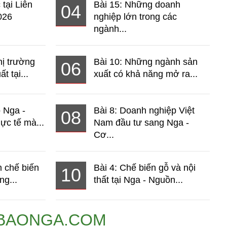
 tại Liên
Bài 15: Những doanh
04
026
nghiệp lớn trong các
ngành...
hị trường
Bài 10: Những ngành sản
06
t tại...
xuất có khả năng mở ra...
o Nga -
Bài 8: Doanh nghiệp Việt
08
ực tế mà...
Nam đầu tư sang Nga -
Cơ...
 chế biến
Bài 4: Chế biến gỗ và nội
10
ng...
thất tại Nga - Nguồn...
BAONGA.COM