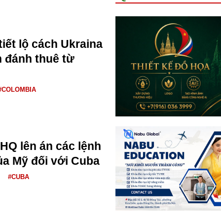
iết lộ cách Ukraina
h đánh thuê từ
#COLOMBIA
HQ lên án các lệnh
ủa Mỹ đối với Cuba
#CUBA