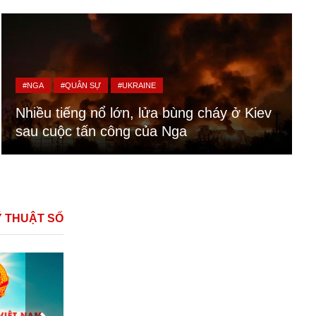
#NGA
#QUÂN SỰ
#UKRAINE
Nhiều tiếng nổ lớn, lửa bùng cháy ở Kiev
sau cuộc tấn công của Nga
Ỹ THUẬT SỐ