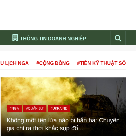
THÔNG TIN DOANH NGHIỆP
Đừng bỏ lỡ
U LỊCH NGA
#CỘNG ĐỒNG
#TIỀN KỸ THUẬT SỐ
Nổi bật báo nga
Thư viện media
Phân tích thị trường Nga 2026
#NGA
#QUÂN SỰ
#UKRAINE
Không một tên lửa nào bị bắn hạ: Chuyên
gia chỉ ra thời khắc sụp đổ...