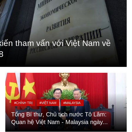
kiến tham vấn với Việt Nam về
8
#CHÍNH TRỊ
#VIỆT NAM
#MALAYSIA
Tổng Bí thư, Chủ tịch nước Tô Lâm:
Quan hệ Việt Nam - Malaysia ngày...