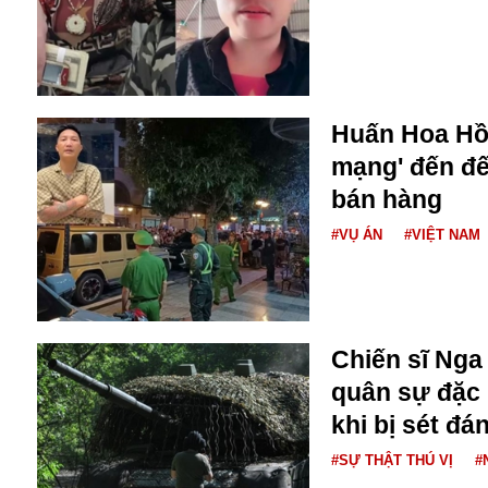
Buôn bán ở Nga
Bộ Quốc phòng
Bác Hồ
Bộ Y tế
Bão tuyết
Huấn Hoa Hồn
Bệnh viện
mạng' đến đế
Bản quyền
bán hàng
Bảo tàng
Blockchain
#VỤ ÁN
#VIỆT NAM
Bộ Ngoại giao
Bình Dương
Biển Đen
Boeing
Chiến sĩ Nga
Bình Định
quân sự đặc 
Bulgaria
Biến chủng
khi bị sét đá
Baikal
#SỰ THẬT THÚ VỊ
#
Bakhmut