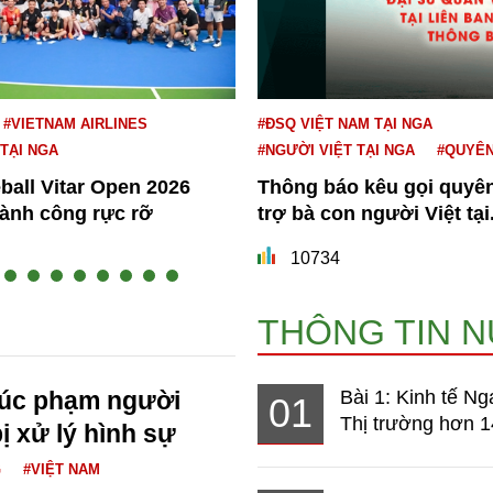
#VIETNAM AIRLINES
#ĐSQ VIỆT NAM TẠI NGA
 TẠI NGA
#NGƯỜI VIỆT TẠI NGA
#QUYÊ
eball Vitar Open 2026
Thông báo kêu gọi quyê
hành công rực rỡ
trợ bà con người Việt tại.
10734
THÔNG TIN 
xúc phạm người
Bài 1: Kinh tế Ng
01
Thị trường hơn 1
ị xử lý hình sự
G
#VIỆT NAM