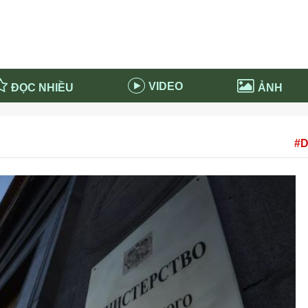
VIDEO
ĐỌC NHIỀU
ẢNH
in và ứng dụng
Tiêu điểm Covid-19
#D
d-19 tại Nga
Thời sự
n nước Nga
NABU EDUCATION
 nước Nga
Tử vi hàng ngày
 Nga - Việt Nam
Phân tích chính trị