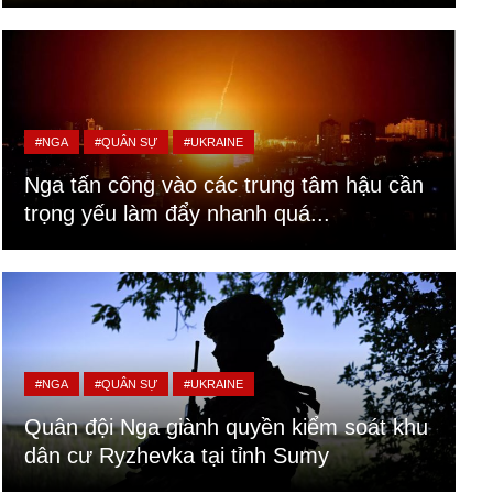
#NGA
#QUÂN SỰ
#UKRAINE
Nga tấn công vào các trung tâm hậu cần
trọng yếu làm đẩy nhanh quá...
#NGA
#QUÂN SỰ
#UKRAINE
Quân đội Nga giành quyền kiểm soát khu
dân cư Ryzhevka tại tỉnh Sumy