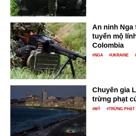
Bulagria
An ninh Nga t
Crimea
tuyển mộ lín
Chính trị
Công nghệ
Colombia
Chuyện hay
#NGA
#UKRAINE
Chuyện lạ
Cuộc sống quanh ta
Casino
Chiến tranh thương mại
Chi hội phụ nữ TTTM Mátxcơva
Chuyên gia L
Chính trị Nga
trừng phạt c
Chợ Vòm
Cảnh sát
#MỸ
#TRỪNG PHẠT
Cấm bay
Cao tốc
Canada