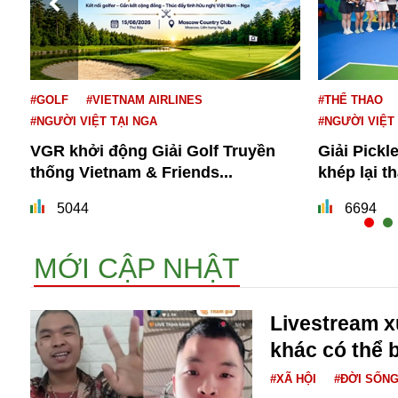
#GOLF
#VIETNAM AIRLINES
#THỂ THAO
#NGƯỜI VIỆT TẠI NGA
#NGƯỜI VIỆT
VGR khởi động Giải Golf Truyền
Giải Pickl
thống Vietnam & Friends...
khép lại t
Bói toán
Bóng đá
5044
6694
Bill Gates
BĐS
MỚI CẬP NHẬT
Bí ẩn
Bitcoin
Bamboo Airways
Livestream 
Báo Nga có gì?
khác có thể b
Biển Đông
Barrack Obama
#XÃ HỘI
#ĐỜI SỐN
Bắc Kinh