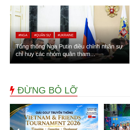
Alibaba
Angela Merkel
Aeroflot
ASEAN
Argentina
#NGA
#QUÂN SỰ
#UKRAINE
Ai
Azovstal
Tổng thống Nga Putin điều chỉnh nhân sự
chỉ huy các nhóm quân tham...
ĐỪNG BỎ LỠ