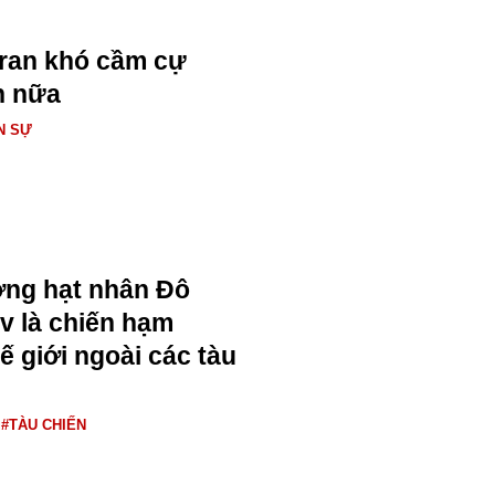
Iran khó cầm cự
n nữa
N SỰ
ng hạt nhân Đô
v là chiến hạm
ế giới ngoài các tàu
#TÀU CHIẾN