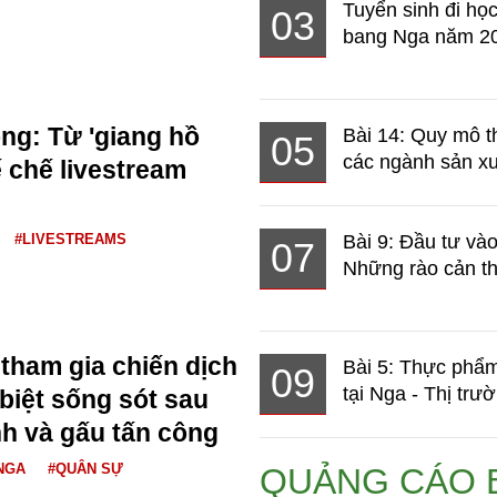
Tuyển sinh đi học
03
bang Nga năm 2
g: Từ 'giang hồ
Bài 14: Quy mô t
05
các ngành sản xuấ
 chế livestream
#LIVESTREAMS
Bài 9: Đầu tư và
07
Những rào cản th
 tham gia chiến dịch
Bài 5: Thực phẩm
09
tại Nga - Thị trườ
biệt sống sót sau
nh và gấu tấn công
NGA
#QUÂN SỰ
QUẢNG CÁO 