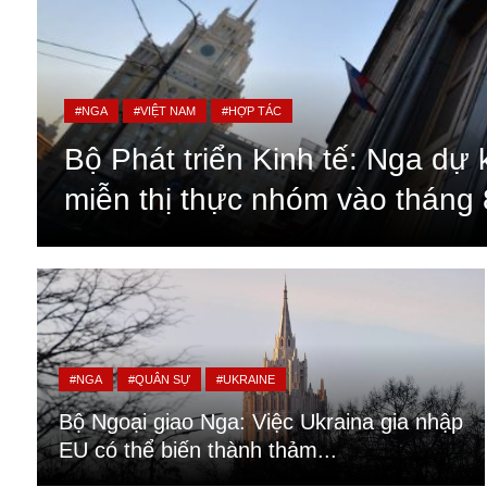
#NGA
#VIỆT NAM
#HỢP TÁC
Bộ Phát triển Kinh tế: Nga dự 
miễn thị thực nhóm vào tháng 
An ninh
Anh
#NGA
#QUÂN SỰ
#UKRAINE
Australia
Bộ Ngoại giao Nga: Việc Ukraina gia nhập
Amazon
EU có thể biến thành thảm...
Army Games
Apple