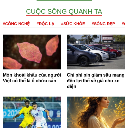
CUỘC SỐNG QUANH TA
#CÔNG NGHỆ
#ĐỘC LẠ
#SỨC KHỎE
#SỐNG ĐẸP
#Q
Món khoái khẩu của người
Chi phí pin giảm sâu mang
Việt có thể là ổ chứa sán
đến lợi thế về giá cho xe
điện