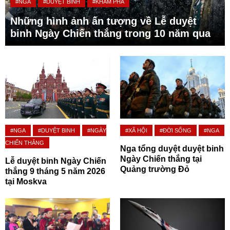
#NGA
#DUYỆT BINH
#KHÁM PHÁ
Những hình ảnh ấn tượng về Lễ duyệt
binh Ngày Chiến thắng trong 10 năm qua
#NGA
#DUYỆT BINH
#NGÀY
#XÃ HỘI
#ĐỜI SỐNG
#NGA
CHIẾN THẮNG
Nga tổng duyệt duyệt binh
Ngày Chiến thắng tại
Lễ duyệt binh Ngày Chiến
Quảng trường Đỏ
thắng 9 tháng 5 năm 2026
tại Moskva