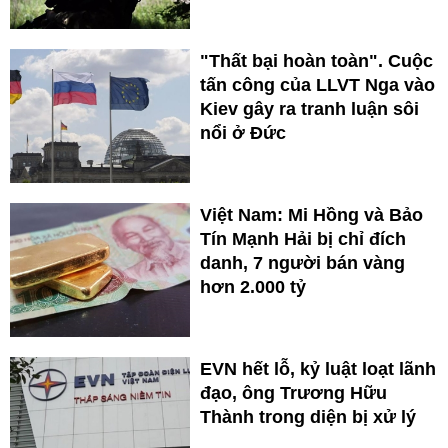
"Thất bại hoàn toàn". Cuộc
tấn công của LLVT Nga vào
Kiev gây ra tranh luận sôi
nổi ở Đức
Việt Nam: Mi Hồng và Bảo
Tín Mạnh Hải bị chỉ đích
danh, 7 người bán vàng
hơn 2.000 tỷ
EVN hết lỗ, kỷ luật loạt lãnh
đạo, ông Trương Hữu
Thành trong diện bị xử lý