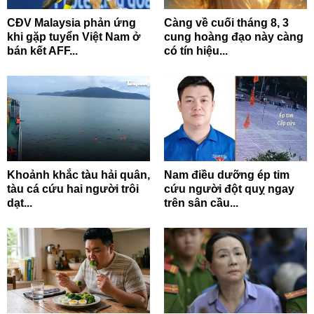
CĐV Malaysia phản ứng
Càng về cuối tháng 8, 3
khi gặp tuyển Việt Nam ở
cung hoàng đạo này càng
bán kết AFF...
có tín hiệu...
Khoảnh khắc tàu hải quân,
Nam điều dưỡng ép tim
tàu cá cứu hai người trôi
cứu người đột quỵ ngay
dạt...
trên sân cầu...