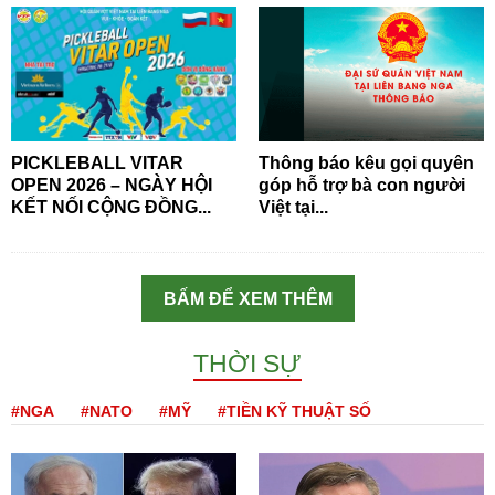
PICKLEBALL VITAR
Thông báo kêu gọi quyên
OPEN 2026 – NGÀY HỘI
góp hỗ trợ bà con người
KẾT NỐI CỘNG ĐỒNG...
Việt tại...
BẤM ĐỂ XEM THÊM
THỜI SỰ
#NGA
#NATO
#MỸ
#TIỀN KỸ THUẬT SỐ