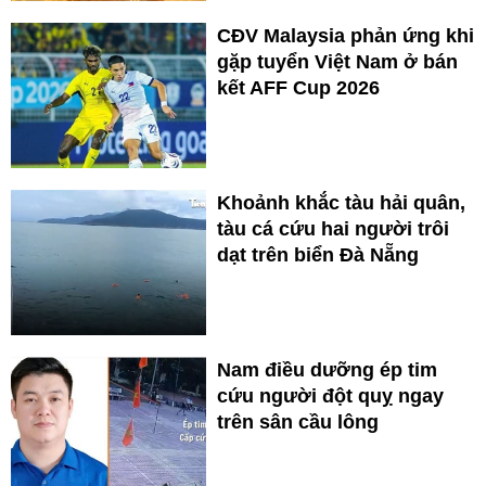
CĐV Malaysia phản ứng khi
gặp tuyển Việt Nam ở bán
kết AFF Cup 2026
Khoảnh khắc tàu hải quân,
tàu cá cứu hai người trôi
dạt trên biển Đà Nẵng
Nam điều dưỡng ép tim
cứu người đột quỵ ngay
trên sân cầu lông