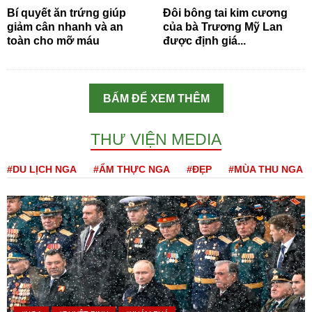
Bí quyết ăn trứng giúp
Đôi bông tai kim cương
giảm cân nhanh và an
của bà Trương Mỹ Lan
toàn cho mỡ máu
được định giá...
BẤM ĐỂ XEM THÊM
THƯ VIỆN MEDIA
#DU LỊCH NGA
#ẨM THỰC NGA
#ĐẸP
#MÙA THU NGA