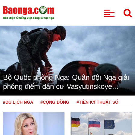
CHUYÊN MỤC
Bộ Quốc phòng Nga: Quân đội Nga giải
phóng điểm dân cư Vasyutinskoye...
#DU LỊCH NGA
#CỘNG ĐỒNG
#TIỀN KỸ THUẬT SỐ