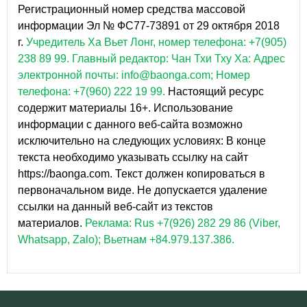
Регистрационный номер средства массовой
информации Эл № ФС77-73891 от 29 октября 2018
г.
Учредитель Ха Вьет Лонг, номер телефона: +7(905)
238 89 99.
Главный редактор: Чан Тхи Тху Ха: Адрес
электронной почты: info@baonga.com; Номер
телефона: +7(960) 222 19 99.
Настоящий ресурс
содержит материалы 16+. Использование
информации с данного веб-сайта возможно
исключительно на следующих условиях: В конце
текста необходимо указывать ссылку на сайт
https://baonga.com. Текст должен копироваться в
первоначальном виде. Не допускается удаление
ссылки на данный веб-сайт из текстов
материалов.
Реклама: Rus +7(926) 282 29 86 (Viber,
Whatsapp, Zalo); Вьетнам +84.979.137.386.