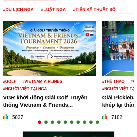
#DU LỊCH NGA
#LUẬT NGA
#TIỀN KỸ THUẬT SỐ
#GOLF
#VIETNAM AIRLINES
#THỂ THAO
#V
#NGƯỜI VIỆT TẠI NGA
#NGƯỜI VIỆT TẠI
VGR khởi động Giải Golf Truyền
Giải Pickleba
thống Vietnam & Friends...
khép lại thà
5827
7182