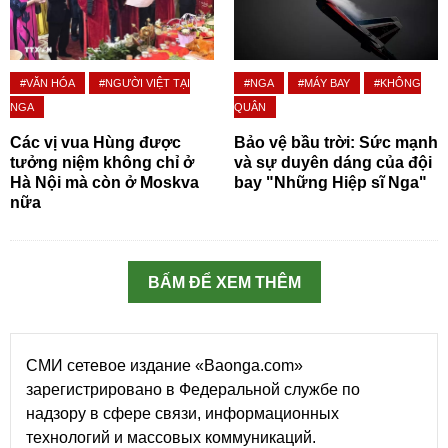
#VĂN HÓA
#NGƯỜI VIỆT TẠI
#NGA
#MÁY BAY
#KHÔNG
NGA
QUÂN
Các vị vua Hùng được
Bảo vệ bầu trời: Sức mạnh
tưởng niệm không chỉ ở
và sự duyên dáng của đội
Hà Nội mà còn ở Moskva
bay "Những Hiệp sĩ Nga"
nữa
BẤM ĐỂ XEM THÊM
СМИ сетевое издание «Baonga.com»
зарегистрировано в Федеральной службе по
надзору в сфере связи, информационных
технологий и массовых коммуникаций.