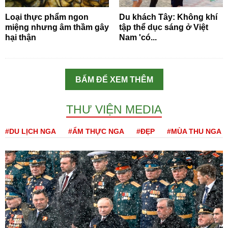
Loại thực phẩm ngon
Du khách Tây: Không khí
miệng nhưng âm thầm gây
tập thể dục sáng ở Việt
hại thận
Nam 'có...
BẤM ĐỂ XEM THÊM
THƯ VIỆN MEDIA
#DU LỊCH NGA
#ẨM THỰC NGA
#ĐẸP
#MÙA THU NGA