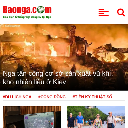
CHUYÊN MỤC
Nga tấn công cơ sở sản xuất vũ khí,
kho nhiên liệu ở Kiev
#DU LỊCH NGA
#CỘNG ĐỒNG
#TIỀN KỸ THUẬT SỐ