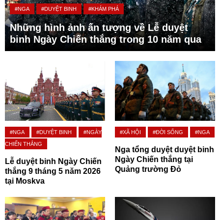
#NGA
#DUYỆT BINH
#KHÁM PHÁ
Những hình ảnh ấn tượng về Lễ duyệt
binh Ngày Chiến thắng trong 10 năm qua
#NGA
#DUYỆT BINH
#NGÀY
#XÃ HỘI
#ĐỜI SỐNG
#NGA
CHIẾN THẮNG
Nga tổng duyệt duyệt binh
Ngày Chiến thắng tại
Lễ duyệt binh Ngày Chiến
Quảng trường Đỏ
thắng 9 tháng 5 năm 2026
tại Moskva