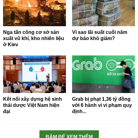
Nga tấn công cơ sở sản
Vì sao lãi suất cuối năm
xuất vũ khí, kho nhiên liệu
dự báo khó giảm?
ở Kiev
Kết nối xây dựng hệ sinh
Grab bị phạt 1,36 tỷ đồng
thái dược Việt Nam hiện
với 6 hành vi vi phạm quy
đại
định...
BẤM ĐỂ XEM THÊM