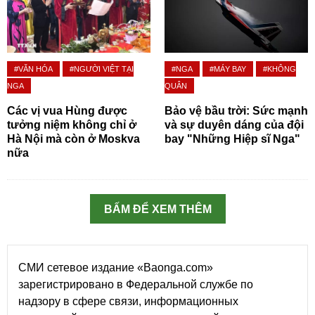
#VĂN HÓA
#NGƯỜI VIỆT TẠI
#NGA
#MÁY BAY
#KHÔNG
NGA
QUÂN
Các vị vua Hùng được
Bảo vệ bầu trời: Sức mạnh
tưởng niệm không chỉ ở
và sự duyên dáng của đội
Hà Nội mà còn ở Moskva
bay "Những Hiệp sĩ Nga"
nữa
BẤM ĐỂ XEM THÊM
СМИ сетевое издание «Baonga.com»
зарегистрировано в Федеральной службе по
надзору в сфере связи, информационных