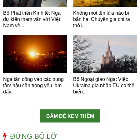
Bộ Phát triển Kinh tế: Nga
Không một tên lửa nào bị
dự kiến tham vấn với Việt
bắn hạ: Chuyên gia chỉ ra
Nam về...
thời...
Nga tấn công vào các trung
Bộ Ngoại giao Nga: Việc
tâm hậu cần trọng yếu làm
Ukraina gia nhập EU có thể
đẩy...
biến...
BẤM ĐỂ XEM THÊM
ĐỪNG BỎ LỠ