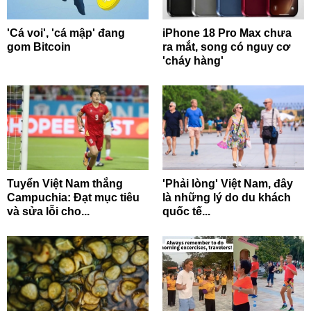
'Cá voi', 'cá mập' đang
iPhone 18 Pro Max chưa
gom Bitcoin
ra mắt, song có nguy cơ
'cháy hàng'
Tuyển Việt Nam thắng
'Phải lòng' Việt Nam, đây
Campuchia: Đạt mục tiêu
là những lý do du khách
và sửa lỗi cho...
quốc tế...