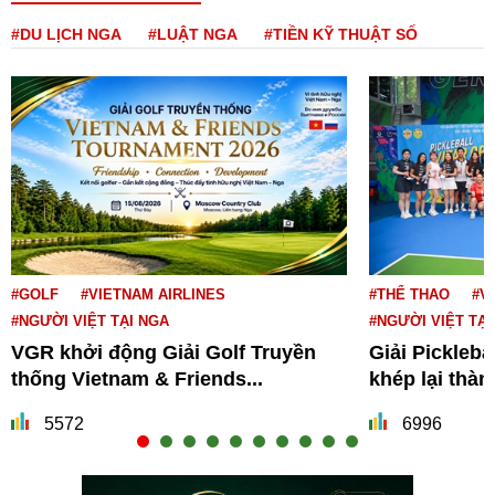
#DU LỊCH NGA
#LUẬT NGA
#TIỀN KỸ THUẬT SỐ
#GOLF
#VIETNAM AIRLINES
#THỂ THAO
#V
#NGƯỜI VIỆT TẠI NGA
#NGƯỜI VIỆT TẠI
VGR khởi động Giải Golf Truyền
Giải Pickleba
thống Vietnam & Friends...
khép lại thà
5572
6996