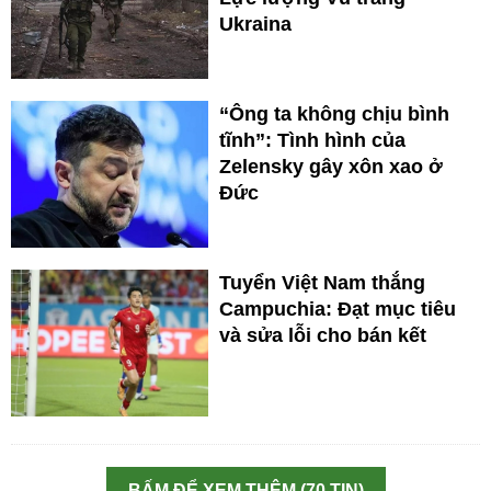
Ukraina
“Ông ta không chịu bình
tĩnh”: Tình hình của
Zelensky gây xôn xao ở
Đức
Tuyển Việt Nam thắng
Campuchia: Đạt mục tiêu
và sửa lỗi cho bán kết
BẤM ĐỂ XEM THÊM (70 TIN)