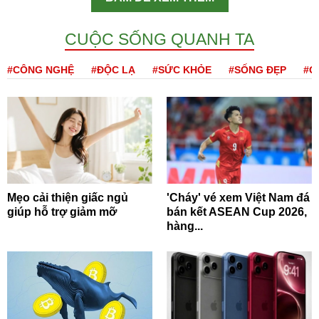
CUỘC SỐNG QUANH TA
#CÔNG NGHỆ
#ĐỘC LẠ
#SỨC KHỎE
#SỐNG ĐẸP
#Q
Mẹo cải thiện giấc ngủ
'Cháy' vé xem Việt Nam đá
giúp hỗ trợ giảm mỡ
bán kết ASEAN Cup 2026,
hàng...