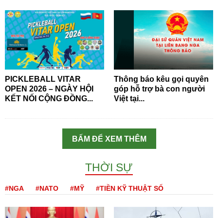
PICKLEBALL VITAR
Thông báo kêu gọi quyên
OPEN 2026 – NGÀY HỘI
góp hỗ trợ bà con người
KẾT NỐI CỘNG ĐỒNG...
Việt tại...
BẤM ĐỂ XEM THÊM
THỜI SỰ
#NGA
#NATO
#MỸ
#TIỀN KỸ THUẬT SỐ