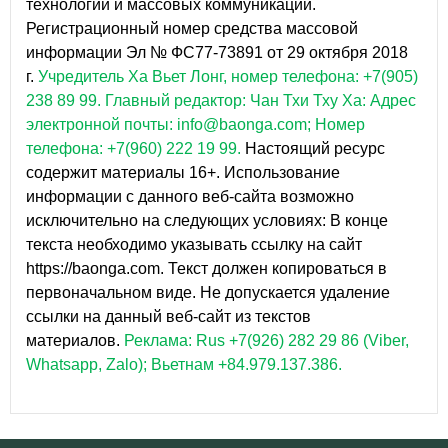
технологий и массовых коммуникаций.
Регистрационный номер средства массовой
информации Эл № ФС77-73891 от 29 октября 2018
г.
Учредитель Ха Вьет Лонг, номер телефона: +7(905)
238 89 99.
Главный редактор: Чан Тхи Тху Ха: Адрес
электронной почты: info@baonga.com; Номер
телефона: +7(960) 222 19 99.
Настоящий ресурс
содержит материалы 16+. Использование
информации с данного веб-сайта возможно
исключительно на следующих условиях: В конце
текста необходимо указывать ссылку на сайт
https://baonga.com. Текст должен копироваться в
первоначальном виде. Не допускается удаление
ссылки на данный веб-сайт из текстов
материалов.
Реклама: Rus +7(926) 282 29 86 (Viber,
Whatsapp, Zalo); Вьетнам +84.979.137.386.