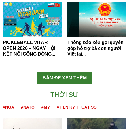
PICKLEBALL VITAR
Thông báo kêu gọi quyên
OPEN 2026 – NGÀY HỘI
góp hỗ trợ bà con người
KẾT NỐI CỘNG ĐỒNG...
Việt tại...
BẤM ĐỂ XEM THÊM
THỜI SỰ
#NGA
#NATO
#MỸ
#TIỀN KỸ THUẬT SỐ