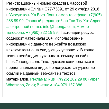
Регистрационный номер средства массовой
информации Эл № ФС77-73891 от 29 октября 2018
г.
Учредитель Ха Вьет Лонг, номер телефона: +7(905)
238 89 99.
Главный редактор: Чан Тхи Тху Ха: Адрес
электронной почты: info@baonga.com; Номер
телефона: +7(960) 222 19 99.
Настоящий ресурс
содержит материалы 16+. Использование
информации с данного веб-сайта возможно
исключительно на следующих условиях: В конце
текста необходимо указывать ссылку на сайт
https://baonga.com. Текст должен копироваться в
первоначальном виде. Не допускается удаление
ссылки на данный веб-сайт из текстов
материалов.
Реклама: Rus +7(926) 282 29 86 (Viber,
Whatsapp, Zalo); Вьетнам +84.979.137.386.