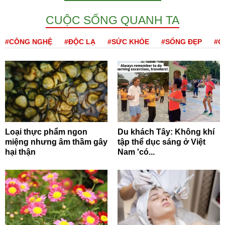
CUỘC SỐNG QUANH TA
#CÔNG NGHỆ
#ĐỘC LẠ
#SỨC KHỎE
#SỐNG ĐẸP
#Q
Loại thực phẩm ngon
Du khách Tây: Không khí
miệng nhưng âm thầm gây
tập thể dục sáng ở Việt
hại thận
Nam 'có...