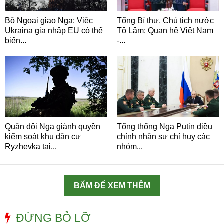
Bộ Ngoại giao Nga: Việc
Tổng Bí thư, Chủ tịch nước
Ukraina gia nhập EU có thể
Tô Lâm: Quan hệ Việt Nam
biến...
-...
Quân đội Nga giành quyền
Tổng thống Nga Putin điều
kiểm soát khu dân cư
chỉnh nhân sự chỉ huy các
Ryzhevka tại...
nhóm...
BẤM ĐỂ XEM THÊM
ĐỪNG BỎ LỠ