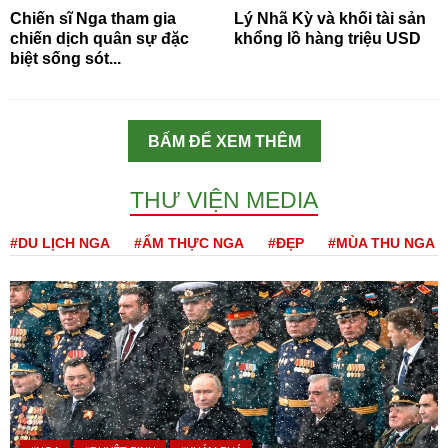
Chiến sĩ Nga tham gia
Lý Nhã Kỳ và khối tài sản
chiến dịch quân sự đặc
khổng lồ hàng triệu USD
biệt sống sót...
BẤM ĐỂ XEM THÊM
THƯ VIỆN MEDIA
#DU LỊCH NGA
#ẨM THỰC NGA
#ĐẸP
#MÙA THU NGA