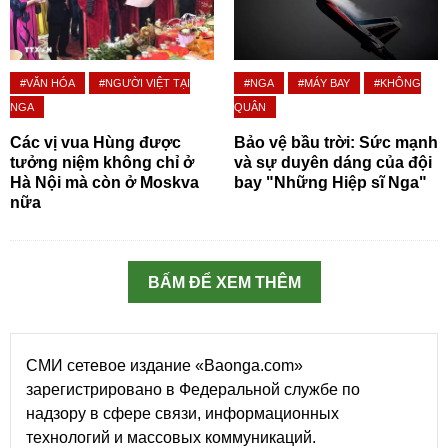
#VĂN HÓA
#NGƯỜI VIỆT TẠI
#NGA
#MÁY BAY
#KHÔNG
NGA
QUÂN
Các vị vua Hùng được
Bảo vệ bầu trời: Sức mạnh
tưởng niệm không chỉ ở
và sự duyên dáng của đội
Hà Nội mà còn ở Moskva
bay "Những Hiệp sĩ Nga"
nữa
BẤM ĐỂ XEM THÊM
СМИ сетевое издание «Baonga.com»
зарегистрировано в Федеральной службе по
надзору в сфере связи, информационных
технологий и массовых коммуникаций.