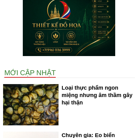
MỚI CẬP NHẬT
Loại thực phẩm ngon
miệng nhưng âm thầm gây
hại thận
Chuyên gia: Eo biển