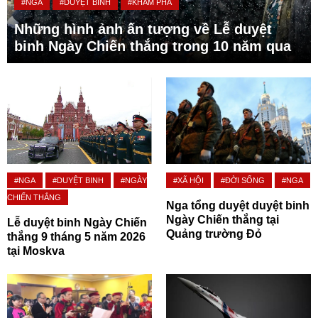
#NGA
#DUYỆT BINH
#KHÁM PHÁ
Những hình ảnh ấn tượng về Lễ duyệt
binh Ngày Chiến thắng trong 10 năm qua
#NGA
#DUYỆT BINH
#NGÀY
#XÃ HỘI
#ĐỜI SỐNG
#NGA
CHIẾN THẮNG
Nga tổng duyệt duyệt binh
Ngày Chiến thắng tại
Lễ duyệt binh Ngày Chiến
Quảng trường Đỏ
thắng 9 tháng 5 năm 2026
tại Moskva