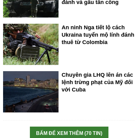
đánh và gấu tấn công
An ninh Nga tiết lộ cách
Ukraina tuyển mộ lính đánh
thuê từ Colombia
Chuyên gia LHQ lên án các
lệnh trừng phạt của Mỹ đối
với Cuba
BẤM ĐỂ XEM THÊM (70 TIN)