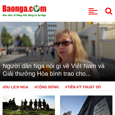
CHUYÊN MỤC
Người dân Nga nói gì về Việt Nam và
Giải thưởng Hòa bình trao cho...
#DU LỊCH NGA
#CỘNG ĐỒNG
#TIỀN KỸ THUẬT SỐ