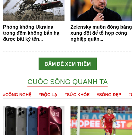
Phòng không Ukraina
Zelensky muốn đóng băng
trong đêm không bắn hạ
xung đột để tổ hợp công
được bất kỳ tên...
nghiệp quân...
BẤM ĐỂ XEM THÊM
CUỘC SỐNG QUANH TA
#CÔNG NGHỆ
#ĐỘC LẠ
#SỨC KHỎE
#SỐNG ĐẸP
#Q