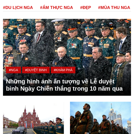
#DU LỊCH NGA
#ẨM THỰC NGA
#ĐẸP
#MÙA THU NGA
#NGA
#DUYỆT BINH
#KHÁM PHÁ
Những hình ảnh ấn tượng về Lễ duyệt
binh Ngày Chiến thắng trong 10 năm qua