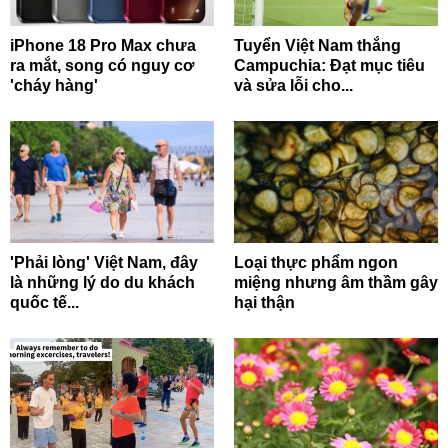
iPhone 18 Pro Max chưa
Tuyển Việt Nam thắng
ra mắt, song có nguy cơ
Campuchia: Đạt mục tiêu
'cháy hàng'
và sửa lỗi cho...
'Phải lòng' Việt Nam, đây
Loại thực phẩm ngon
là những lý do du khách
miệng nhưng âm thầm gây
quốc tế...
hại thận