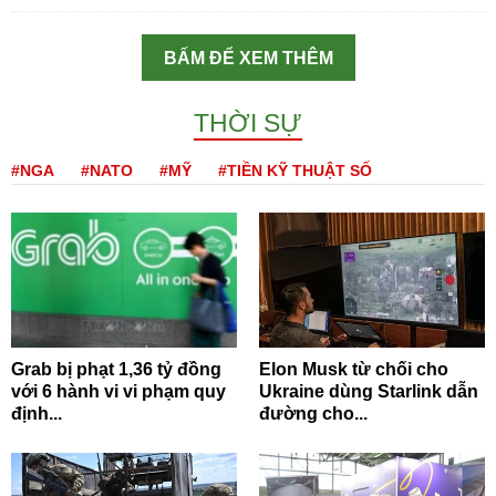
BẤM ĐỂ XEM THÊM
THỜI SỰ
#NGA
#NATO
#MỸ
#TIỀN KỸ THUẬT SỐ
Grab bị phạt 1,36 tỷ đồng
Elon Musk từ chối cho
với 6 hành vi vi phạm quy
Ukraine dùng Starlink dẫn
định...
đường cho...