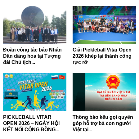
Đoàn công tác báo Nhân
Giải Pickleball Vitar Open
Dân dâng hoa tại Tượng
2026 khép lại thành công
đài Chủ tịch...
rực rỡ
PICKLEBALL VITAR
Thông báo kêu gọi quyên
OPEN 2026 – NGÀY HỘI
góp hỗ trợ bà con người
KẾT NỐI CỘNG ĐỒNG...
Việt tại...