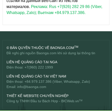
ссылки на данный веб-сайт из текстов
материалов.
Реклама: Rus +7(926) 282 29 86 (Viber,
Whatsapp, Zalo); Вьетнам +84.979.137.386.
TM
© BẢN QUYỀN THUỘC VỀ BAONGA.COM
Đề nghị ghi nguồn Baonga.com khi sử dụng lại thông tin
LIÊN HỆ QUẢNG CÁO TẠI NGA
Điện thoại: +7(960) 222 1999
LIÊN HỆ QUẢNG CÁO TẠI VIỆT NAM
Điện thoại: +84.979.137.386 (Viber, Whatsapp, Zalo)
Email:
info@baonga.com
THIẾT KẾ WEBSITE CHUYÊN NGHIỆP
Công ty TNHH Đầu tư Bách Hợp -
BICWeb.vn
TM