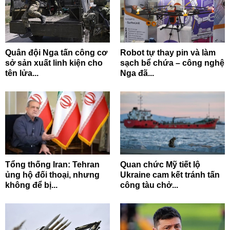
Quân đội Nga tấn công cơ
Robot tự thay pin và làm
sở sản xuất linh kiện cho
sạch bể chứa – công nghệ
tên lửa...
Nga đã...
Tổng thống Iran: Tehran
Quan chức Mỹ tiết lộ
ủng hộ đối thoại, nhưng
Ukraine cam kết tránh tấn
không để bị...
công tàu chở...