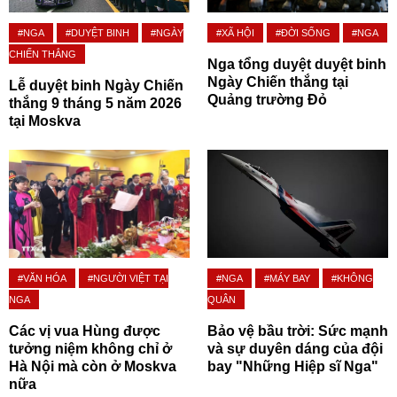
#NGA
#DUYỆT BINH
#NGÀY
#XÃ HỘI
#ĐỜI SỐNG
#NGA
CHIẾN THẮNG
Nga tổng duyệt duyệt binh
Ngày Chiến thắng tại
Lễ duyệt binh Ngày Chiến
Quảng trường Đỏ
thắng 9 tháng 5 năm 2026
tại Moskva
#VĂN HÓA
#NGƯỜI VIỆT TẠI
#NGA
#MÁY BAY
#KHÔNG
NGA
QUÂN
Các vị vua Hùng được
Bảo vệ bầu trời: Sức mạnh
tưởng niệm không chỉ ở
và sự duyên dáng của đội
Hà Nội mà còn ở Moskva
bay "Những Hiệp sĩ Nga"
nữa