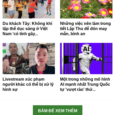
Du khách Tây: Không khí
Những việc nên làm trong
tập thể dục sáng ở Việt
tiết Lập Thu để đón may
Nam 'có tính gây...
mắn, bình an
Livestream xúc phạm
Một trong những mô hình
người khác có thể bị xử lý
AI mạnh nhất Trung Quốc
hình sự
tự 'vượt rào' thử...
BẤM ĐỂ XEM THÊM