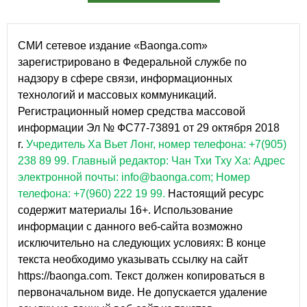
СМИ сетевое издание «Baonga.com»
зарегистрировано в Федеральной службе по
надзору в сфере связи, информационных
технологий и массовых коммуникаций.
Регистрационный номер средства массовой
информации Эл № ФС77-73891 от 29 октября 2018
г.
Учредитель Ха Вьет Лонг, номер телефона: +7(905)
238 89 99.
Главный редактор: Чан Тхи Тху Ха: Адрес
электронной почты: info@baonga.com; Номер
телефона: +7(960) 222 19 99.
Настоящий ресурс
содержит материалы 16+. Использование
информации с данного веб-сайта возможно
исключительно на следующих условиях: В конце
текста необходимо указывать ссылку на сайт
https://baonga.com. Текст должен копироваться в
первоначальном виде. Не допускается удаление