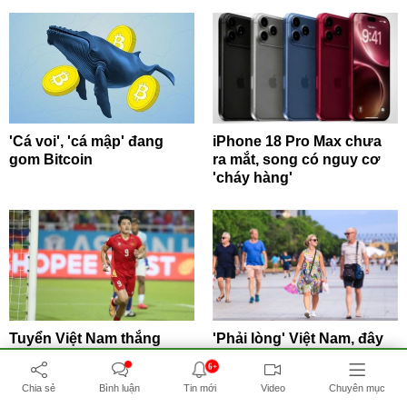
'Cá voi', 'cá mập' đang
iPhone 18 Pro Max chưa
gom Bitcoin
ra mắt, song có nguy cơ
'cháy hàng'
Tuyển Việt Nam thắng
'Phải lòng' Việt Nam, đây
Campuchia: Đạt mục tiêu
là những lý do du khách
6+
và sửa lỗi cho...
quốc tế...
Chia sẻ
Bình luận
Tin mới
Video
Chuyên mục