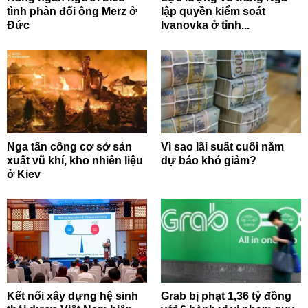
tình phản đối ông Merz ở
lập quyền kiểm soát
Đức
Ivanovka ở tỉnh...
Nga tấn công cơ sở sản
Vì sao lãi suất cuối năm
xuất vũ khí, kho nhiên liệu
dự báo khó giảm?
ở Kiev
Kết nối xây dựng hệ sinh
Grab bị phạt 1,36 tỷ đồng