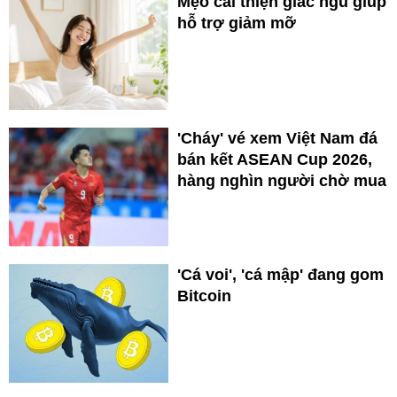
Mẹo cải thiện giấc ngủ giúp
hỗ trợ giảm mỡ
'Cháy' vé xem Việt Nam đá
bán kết ASEAN Cup 2026,
hàng nghìn người chờ mua
'Cá voi', 'cá mập' đang gom
Bitcoin