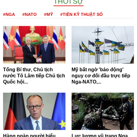
THỜI SỰ
#NGA
#NATO
#MỸ
#TIỀN KỸ THUẬT SỐ
Tổng Bí thư, Chủ tịch
Mỹ bất ngờ 'báo động'
nước Tô Lâm tiếp Chủ tịch
nguy cơ đối đầu trực tiếp
Quốc hội...
Nga-NATO,...
Hàng ngàn người biểu
Lực lượng vũ trang Nga