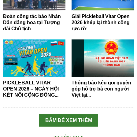
Đoàn công tác báo Nhân
Giải Pickleball Vitar Open
Dân dâng hoa tại Tượng
2026 khép lại thành công
đài Chủ tịch...
rực rỡ
PICKLEBALL VITAR
Thông báo kêu gọi quyên
OPEN 2026 – NGÀY HỘI
góp hỗ trợ bà con người
KẾT NỐI CỘNG ĐỒNG...
Việt tại...
BẤM ĐỂ XEM THÊM