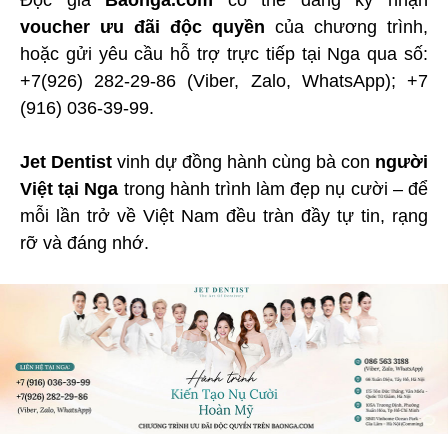
Độc giả
Baonga.com
có thể đăng ký nhận
voucher ưu đãi độc quyền
của chương trình,
hoặc gửi yêu cầu hỗ trợ trực tiếp tại Nga qua số:
+7(926) 282-29-86 (Viber, Zalo, WhatsApp); +7
(916) 036-39-99.
Jet Dentist
vinh dự đồng hành cùng bà con
người
Việt tại Nga
trong hành trình làm đẹp nụ cười – để
mỗi lần trở về Việt Nam đều tràn đầy tự tin, rạng
rỡ và đáng nhớ.