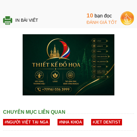
10
bạn đọc
IN BÀI VIẾT
ĐÁNH GIÁ TỐT
CHUYÊN MỤC LIÊN QUAN
#NGƯỜI VIỆT TẠI NGA
#NHA KHOA
#JET DENTIST