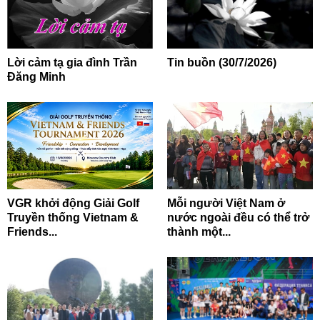
Lời cảm tạ gia đình Trần
Tin buồn (30/7/2026)
Đăng Minh
VGR khởi động Giải Golf
Mỗi người Việt Nam ở
Truyền thống Vietnam &
nước ngoài đều có thể trở
Friends...
thành một...