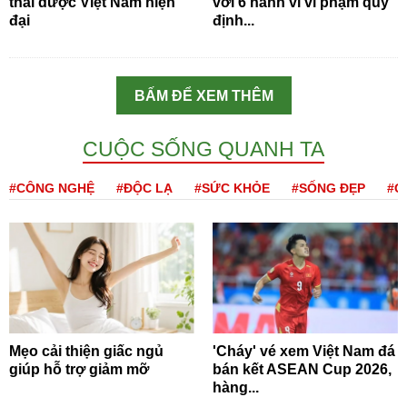
thái dược Việt Nam hiện
với 6 hành vi vi phạm quy
đại
định...
BẤM ĐỂ XEM THÊM
CUỘC SỐNG QUANH TA
#CÔNG NGHỆ
#ĐỘC LẠ
#SỨC KHỎE
#SỐNG ĐẸP
#Q
Mẹo cải thiện giấc ngủ
'Cháy' vé xem Việt Nam đá
giúp hỗ trợ giảm mỡ
bán kết ASEAN Cup 2026,
hàng...