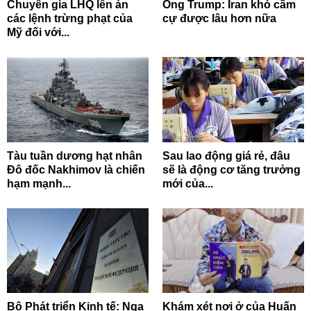
Chuyên gia LHQ lên án
Ông Trump: Iran khó cầm
các lệnh trừng phạt của
cự được lâu hơn nữa
Mỹ đối với...
Tàu tuần dương hạt nhân
Sau lao động giá rẻ, đâu
Đô đốc Nakhimov là chiến
sẽ là động cơ tăng trưởng
hạm mạnh...
mới của...
Bộ Phát triển Kinh tế: Nga
Khám xét nơi ở của Huấn