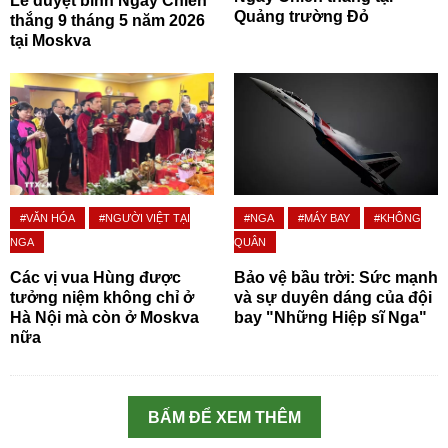
Lễ duyệt binh Ngày Chiến
Quảng trường Đỏ
thắng 9 tháng 5 năm 2026
tại Moskva
#VĂN HÓA
#NGƯỜI VIỆT TẠI
#NGA
#MÁY BAY
#KHÔNG
NGA
QUÂN
Các vị vua Hùng được
Bảo vệ bầu trời: Sức mạnh
tưởng niệm không chỉ ở
và sự duyên dáng của đội
Hà Nội mà còn ở Moskva
bay "Những Hiệp sĩ Nga"
nữa
BẤM ĐỂ XEM THÊM