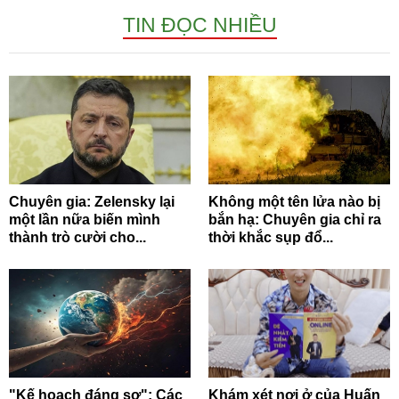
TIN ĐỌC NHIỀU
Chuyên gia: Zelensky lại
Không một tên lửa nào bị
một lần nữa biến mình
bắn hạ: Chuyên gia chỉ ra
thành trò cười cho...
thời khắc sụp đổ...
"Kế hoạch đáng sợ": Các
Khám xét nơi ở của Huấn