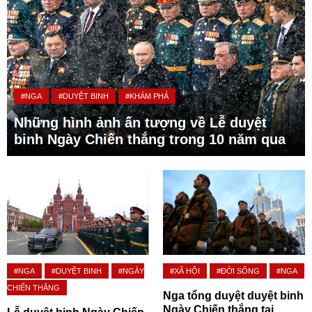
#NGA
#DUYỆT BINH
#KHÁM PHÁ
Những hình ảnh ấn tượng về Lễ duyệt
binh Ngày Chiến thắng trong 10 năm qua
#NGA
#DUYỆT BINH
#NGÀY
#XÃ HỘI
#ĐỜI SỐNG
#NGA
CHIẾN THẮNG
Nga tổng duyệt duyệt binh
Ngày Chiến thắng tại