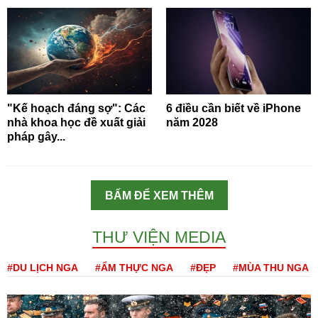
"Kế hoạch đáng sợ": Các
6 điều cần biết về iPhone
nhà khoa học đề xuất giải
năm 2028
pháp gây...
BẤM ĐỂ XEM THÊM
THƯ VIỆN MEDIA
#DU LỊCH NGA
#ẨM THỰC NGA
#ĐẸP
#MÙA THU NGA