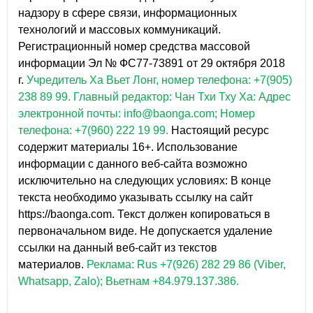
надзору в сфере связи, информационных
технологий и массовых коммуникаций.
Регистрационный номер средства массовой
информации Эл № ФС77-73891 от 29 октября 2018
г.
Учредитель Ха Вьет Лонг, номер телефона: +7(905)
238 89 99.
Главный редактор: Чан Тхи Тху Ха: Адрес
электронной почты: info@baonga.com; Номер
телефона: +7(960) 222 19 99.
Настоящий ресурс
содержит материалы 16+. Использование
информации с данного веб-сайта возможно
исключительно на следующих условиях: В конце
текста необходимо указывать ссылку на сайт
https://baonga.com. Текст должен копироваться в
первоначальном виде. Не допускается удаление
ссылки на данный веб-сайт из текстов
материалов.
Реклама: Rus +7(926) 282 29 86 (Viber,
Whatsapp, Zalo); Вьетнам +84.979.137.386.