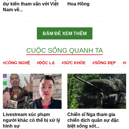
dự kiến tham vấn với Việt
Hoa Hồng
Nam về...
BẤM ĐỂ XEM THÊM
CUỘC SỐNG QUANH TA
#CÔNG NGHỆ
#ĐỘC LẠ
#SỨC KHỎE
#SỐNG ĐẸP
#Q
Livestream xúc phạm
Chiến sĩ Nga tham gia
người khác có thể bị xử lý
chiến dịch quân sự đặc
hình sự
biệt sống sót...