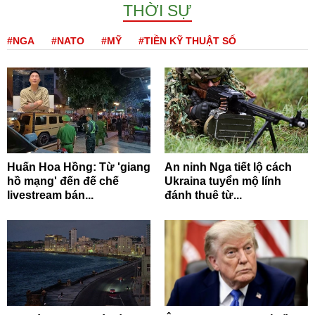
THỜI SỰ
#NGA
#NATO
#MỸ
#TIỀN KỸ THUẬT SỐ
Huấn Hoa Hồng: Từ 'giang
An ninh Nga tiết lộ cách
hồ mạng' đến đế chế
Ukraina tuyển mộ lính
livestream bán...
đánh thuê từ...