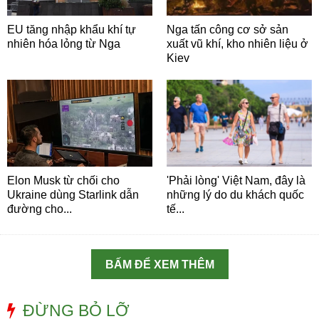
EU tăng nhập khẩu khí tự
Nga tấn công cơ sở sản
nhiên hóa lỏng từ Nga
xuất vũ khí, kho nhiên liệu ở
Kiev
Elon Musk từ chối cho
'Phải lòng' Việt Nam, đây là
Ukraine dùng Starlink dẫn
những lý do du khách quốc
đường cho...
tế...
BẤM ĐỂ XEM THÊM
ĐỪNG BỎ LỠ