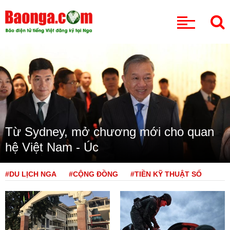
CHUYÊN MỤC
Từ Sydney, mở chương mới cho quan
hệ Việt Nam - Úc
#DU LỊCH NGA
#CỘNG ĐỒNG
#TIỀN KỸ THUẬT SỐ