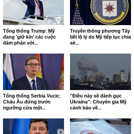
Tổng thống Trump: Mỹ
Truyền thông phương Tây
đang 'giữ kín' các cuộc
tiết lộ lý do Mỹ tiếp tục chia
đàm phán với...
sẻ...
Tổng thống Serbia Vucic:
"Điều này sẽ đánh gục
Châu Âu đứng trước
Ukraina": Chuyên gia Mỹ
ngưỡng cửa một...
cảnh báo về...