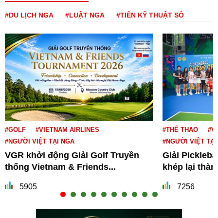
#DU LỊCH NGA
#LUẬT NGA
#TIỀN KỸ THUẬT SỐ
#GOLF
#VIETNAM AIRLINES
#THỂ THAO
#V
#NGƯỜI VIỆT TẠI NGA
#NGƯỜI VIỆT TẠI
VGR khởi động Giải Golf Truyền
Giải Pickleba
thống Vietnam & Friends...
khép lại thà
5905
7256