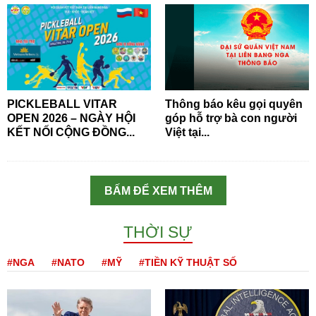
PICKLEBALL VITAR
Thông báo kêu gọi quyên
OPEN 2026 – NGÀY HỘI
góp hỗ trợ bà con người
KẾT NỐI CỘNG ĐỒNG...
Việt tại...
BẤM ĐỂ XEM THÊM
THỜI SỰ
#NGA
#NATO
#MỸ
#TIỀN KỸ THUẬT SỐ