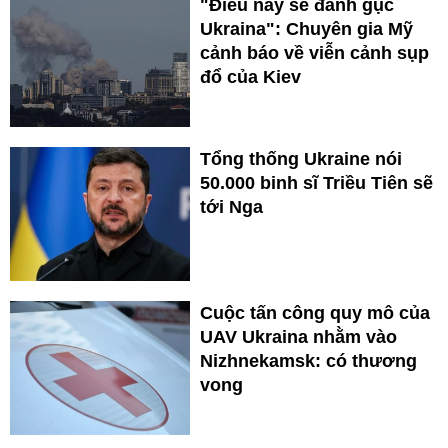
"Điều này sẽ đánh gục
Ukraina": Chuyên gia Mỹ
cảnh báo về viễn cảnh sụp
đổ của Kiev
Tổng thống Ukraine nói
50.000 binh sĩ Triều Tiên sẽ
tới Nga
Cuộc tấn công quy mô của
UAV Ukraina nhằm vào
Nizhnekamsk: có thương
vong