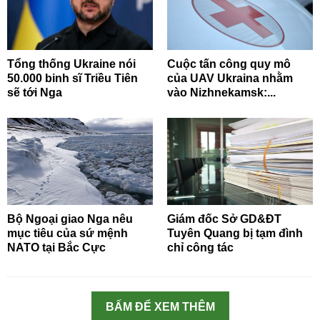
Tổng thống Ukraine nói
Cuộc tấn công quy mô
50.000 binh sĩ Triều Tiên
của UAV Ukraina nhằm
sẽ tới Nga
vào Nizhnekamsk:...
Bộ Ngoại giao Nga nêu
Giám đốc Sở GD&ĐT
mục tiêu của sứ mệnh
Tuyên Quang bị tạm đình
NATO tại Bắc Cực
chỉ công tác
BẤM ĐỂ XEM THÊM