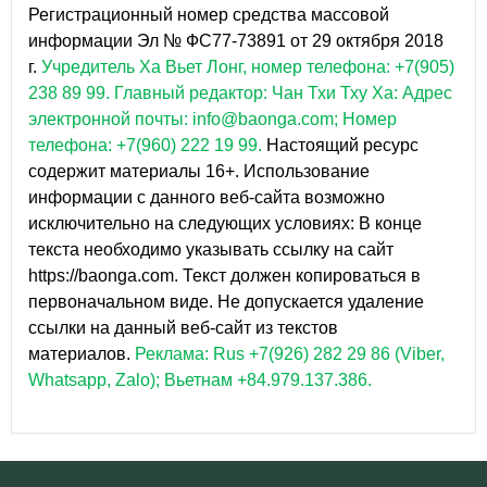
Регистрационный номер средства массовой
информации Эл № ФС77-73891 от 29 октября 2018
г.
Учредитель Ха Вьет Лонг, номер телефона: +7(905)
238 89 99.
Главный редактор: Чан Тхи Тху Ха: Адрес
электронной почты: info@baonga.com; Номер
телефона: +7(960) 222 19 99.
Настоящий ресурс
содержит материалы 16+. Использование
информации с данного веб-сайта возможно
исключительно на следующих условиях: В конце
текста необходимо указывать ссылку на сайт
https://baonga.com. Текст должен копироваться в
первоначальном виде. Не допускается удаление
ссылки на данный веб-сайт из текстов
материалов.
Реклама: Rus +7(926) 282 29 86 (Viber,
Whatsapp, Zalo); Вьетнам +84.979.137.386.