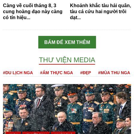
Càng về cuối tháng 8, 3
Khoảnh khắc tàu hải quân,
cung hoàng đạo này càng
tàu cá cứu hai người trôi
có tín hiệu...
dạt...
BẤM ĐỂ XEM THÊM
THƯ VIỆN MEDIA
#DU LỊCH NGA
#ẨM THỰC NGA
#ĐẸP
#MÙA THU NGA