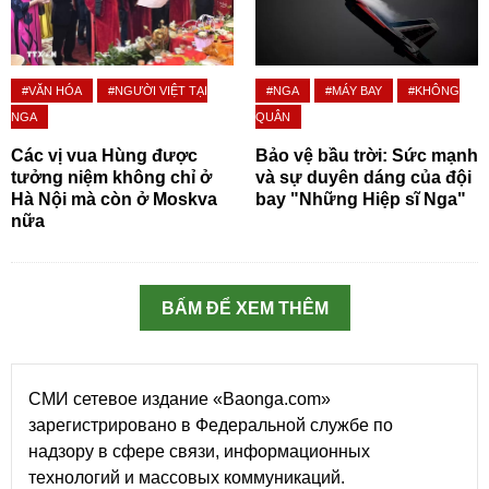
#VĂN HÓA
#NGƯỜI VIỆT TẠI
#NGA
#MÁY BAY
#KHÔNG
NGA
QUÂN
Các vị vua Hùng được
Bảo vệ bầu trời: Sức mạnh
tưởng niệm không chỉ ở
và sự duyên dáng của đội
Hà Nội mà còn ở Moskva
bay "Những Hiệp sĩ Nga"
nữa
BẤM ĐỂ XEM THÊM
СМИ сетевое издание «Baonga.com»
зарегистрировано в Федеральной службе по
надзору в сфере связи, информационных
технологий и массовых коммуникаций.