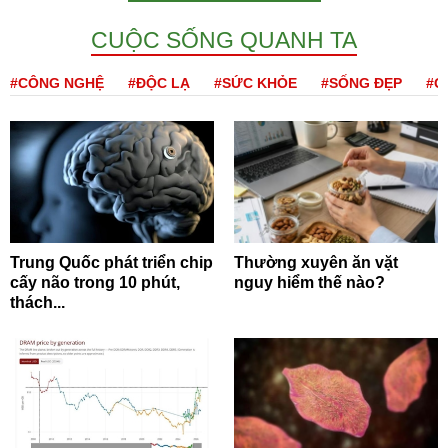
CUỘC SỐNG QUANH TA
#CÔNG NGHỆ
#ĐỘC LẠ
#SỨC KHỎE
#SỐNG ĐẸP
#Q
Trung Quốc phát triển chip
Thường xuyên ăn vặt
cấy não trong 10 phút,
nguy hiểm thế nào?
thách...