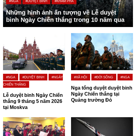
#NGA
#DUYỆT BINH
#KHÁM PHÁ
Những hình ảnh ấn tượng về Lễ duyệt
binh Ngày Chiến thắng trong 10 năm qua
#NGA
#DUYỆT BINH
#NGÀY
#XÃ HỘI
#ĐỜI SỐNG
#NGA
CHIẾN THẮNG
Nga tổng duyệt duyệt binh
Ngày Chiến thắng tại
Lễ duyệt binh Ngày Chiến
Quảng trường Đỏ
thắng 9 tháng 5 năm 2026
tại Moskva