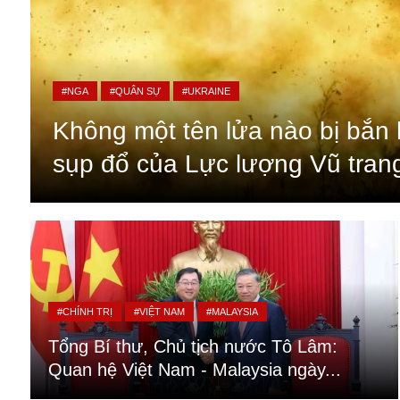
#NGA
#QUÂN SỰ
#UKRAINE
Không một tên lửa nào bị bắn h
sụp đổ của Lực lượng Vũ tran
An ninh
Anh
#CHÍNH TRỊ
#VIỆT NAM
#MALAYSIA
Australia
Tổng Bí thư, Chủ tịch nước Tô Lâm:
Amazon
Quan hệ Việt Nam - Malaysia ngày...
Army Games
Apple