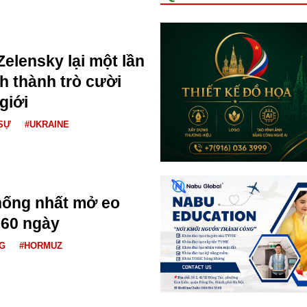
Zelensky lại một lần
h thành trò cười
giới
SỰ
#UKRAINE
hống nhất mở eo
 60 ngày
G
#HORMUZ