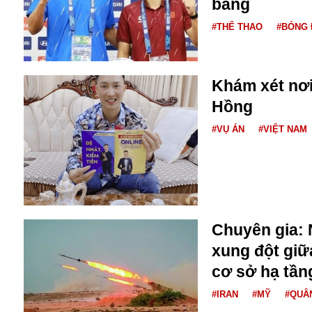
bảng
Buôn bán ở Nga
#THỂ THAO
#BÓNG 
Bộ Quốc phòng
Bác Hồ
Bộ Y tế
Bão tuyết
Khám xét nơ
Bệnh viện
Hồng
Bản quyền
#VỤ ÁN
#VIỆT NAM
Bảo tàng
Blockchain
Bộ Ngoại giao
Bình Dương
Biển Đen
Boeing
Chuyên gia: 
Bình Định
xung đột giữ
Bulgaria
Biến chủng
cơ sở hạ tần
Baikal
#IRAN
#MỸ
#QUÂ
Bakhmut