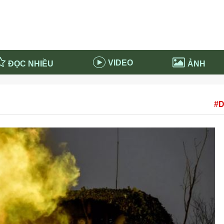
VIDEO
ĐỌC NHIỀU
ẢNH
in và ứng dụng
Tiêu điểm Covid-19
#D
d-19 tại Nga
Thời sự
n nước Nga
NABU EDUCATION
 nước Nga
Tử vi hàng ngày
 Nga - Việt Nam
Phân tích chính trị