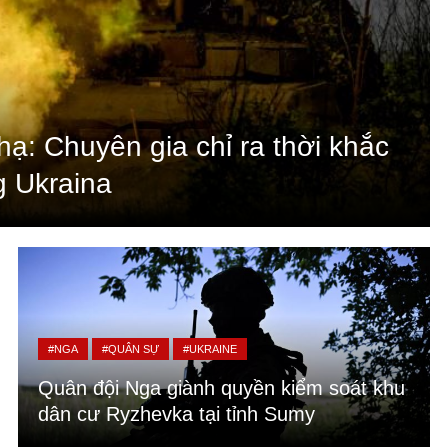
ạ: Chuyên gia chỉ ra thời khắc
g Ukraina
#NGA
#QUÂN SỰ
#UKRAINE
Quân đội Nga giành quyền kiểm soát khu
dân cư Ryzhevka tại tỉnh Sumy