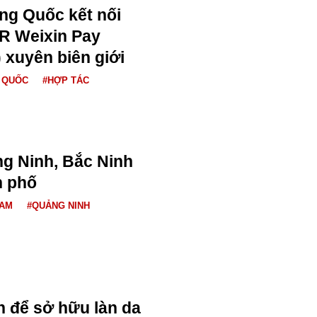
ng Quốc kết nối
R Weixin Pay
 xuyên biên giới
 QUỐC
#HỢP TÁC
ng Ninh, Bắc Ninh
h phố
NAM
#QUẢNG NINH
 để sở hữu làn da