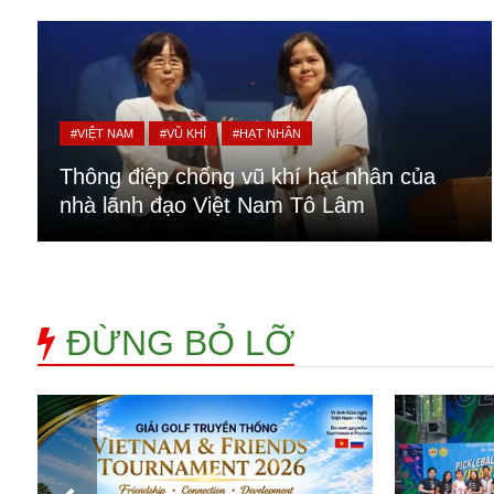
Alibaba
Angela Merkel
Aeroflot
ASEAN
Argentina
#VIỆT NAM
#VŨ KHÍ
#HẠT NHÂN
Ai
Azovstal
Thông điệp chống vũ khí hạt nhân của
nhà lãnh đạo Việt Nam Tô Lâm
ĐỪNG BỎ LỠ