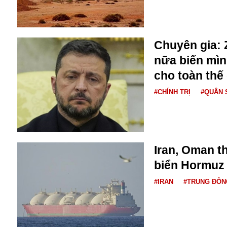
Bulagria
Chuyên gia: 
Crimea
nữa biến mìn
Chính trị
Công nghệ
cho toàn thế 
Chuyện hay
#CHÍNH TRỊ
#QUÂN 
Chuyện lạ
Cuộc sống quanh ta
Casino
Chiến tranh thương mại
Chi hội phụ nữ TTTM Mátxcơva
Iran, Oman t
Chính trị Nga
biển Hormuz
Chợ Vòm
Cảnh sát
#IRAN
#TRUNG ĐÔN
Cấm bay
Cao tốc
Canada