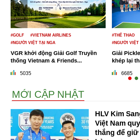
#GOLF
#VIETNAM AIRLINES
#THỂ THAO
#NGƯỜI VIỆT TẠI NGA
#NGƯỜI VIỆT
VGR khởi động Giải Golf Truyền
Giải Pickl
thống Vietnam & Friends...
khép lại t
Bói toán
Bóng đá
5035
6685
Bill Gates
BĐS
MỚI CẬP NHẬT
Bí ẩn
Bitcoin
Bamboo Airways
HLV Kim Sang
Báo Nga có gì?
Việt Nam quy
Biển Đông
thắng để giữ
Barrack Obama
Bắc Kinh