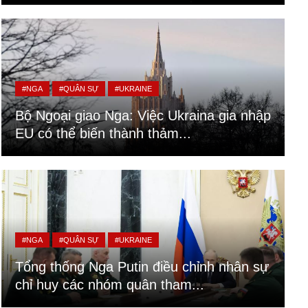
#NGA
#QUÂN SỰ
#UKRAINE
Bộ Ngoại giao Nga: Việc Ukraina gia nhập
EU có thể biến thành thảm...
#NGA
#QUÂN SỰ
#UKRAINE
Tổng thống Nga Putin điều chỉnh nhân sự
chỉ huy các nhóm quân tham...