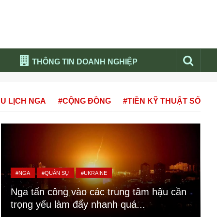
THÔNG TIN DOANH NGHIỆP
Đừng bỏ lỡ
U LỊCH NGA
#CỘNG ĐỒNG
#TIỀN KỸ THUẬT SỐ
Nổi bật báo nga
Thư viện media
Phân tích thị trường Nga 2026
#NGA
#QUÂN SỰ
#UKRAINE
Nga tấn công vào các trung tâm hậu cần
trọng yếu làm đẩy nhanh quá...