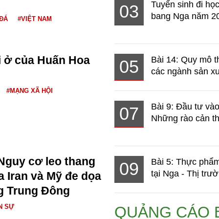
Tuyển sinh đi học
03
bang Nga năm 2
ĐÁ
#VIỆT NAM
i ở của Huấn Hoa
Bài 14: Quy mô t
05
các ngành sản xuấ
#MẠNG XÃ HỘI
Bài 9: Đầu tư và
07
Những rào cản th
Nguy cơ leo thang
Bài 5: Thực phẩm
09
tại Nga - Thị trườ
a Iran và Mỹ đe dọa
g Trung Đông
N SỰ
QUẢNG CÁO 