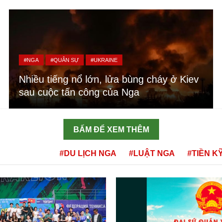
#NGA
#QUÂN SỰ
#UKRAINE
Nhiều tiếng nổ lớn, lửa bùng cháy ở Kiev
sau cuộc tấn công của Nga
BẤM ĐỂ XEM THÊM
#DU LỊCH NGA
#LUẬT NGA
#TIỀN K