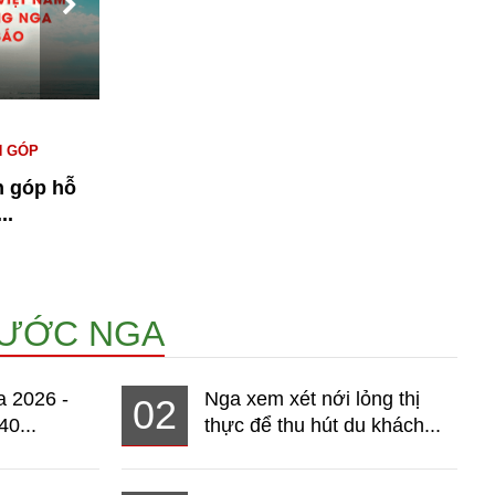
#KINH TẾ NGA
#NGƯỜI VIỆT TẠI NGA
#
N GÓP
#THỊ TRƯỜNG
T
n góp hỗ
Bài 1: Kinh tế Nga 2026 - Thị
n
..
trường hơn 140 triệu dân đang...
14958
NƯỚC NGA
a 2026 -
Nga xem xét nới lỏng thị
02
40...
thực để thu hút du khách...