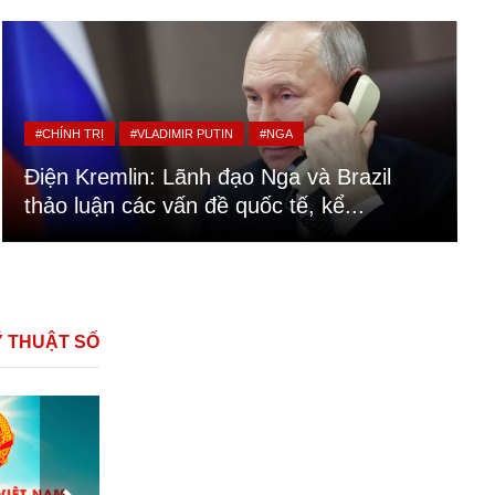
#CHÍNH TRỊ
#VLADIMIR PUTIN
#NGA
Điện Kremlin: Lãnh đạo Nga và Brazil
thảo luận các vấn đề quốc tế, kể...
Ỹ THUẬT SỐ