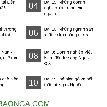
 tại Liên
Bài 15: Những doanh
04
026
nghiệp lớn trong các
ngành...
hị trường
Bài 10: Những ngành sản
06
t tại...
xuất có khả năng mở ra...
o Nga -
Bài 8: Doanh nghiệp Việt
08
ực tế mà...
Nam đầu tư sang Nga -
Cơ...
 chế biến
Bài 4: Chế biến gỗ và nội
10
ng...
thất tại Nga - Nguồn...
BAONGA.COM