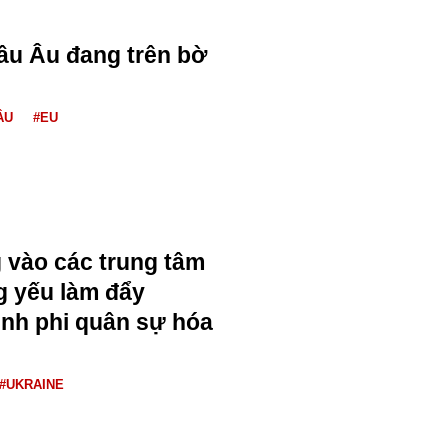
âu Âu đang trên bờ
ÂU
#EU
 vào các trung tâm
g yếu làm đẩy
ình phi quân sự hóa
#UKRAINE