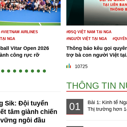
#VIETNAM AIRLINES
#ĐSQ VIỆT NAM TẠI NGA
 TẠI NGA
#NGƯỜI VIỆT TẠI NGA
#QUYÊ
eball Vitar Open 2026
Thông báo kêu gọi quyê
hành công rực rỡ
trợ bà con người Việt tại.
10725
THÔNG TIN 
 Sik: Đội tuyển
Bài 1: Kinh tế Ng
01
Thị trường hơn 1
ết tâm giành chiến
 vững ngôi đầu