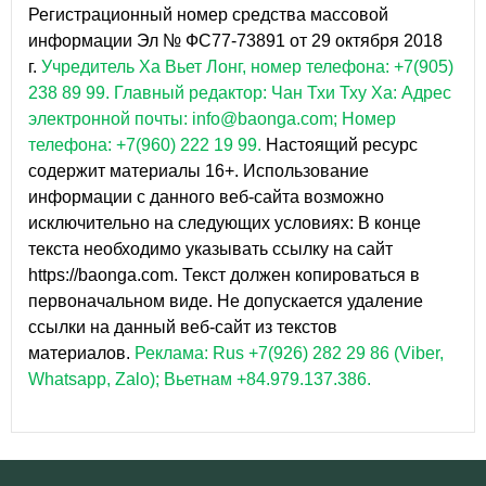
Регистрационный номер средства массовой
информации Эл № ФС77-73891 от 29 октября 2018
г.
Учредитель Ха Вьет Лонг, номер телефона: +7(905)
238 89 99.
Главный редактор: Чан Тхи Тху Ха: Адрес
электронной почты: info@baonga.com; Номер
телефона: +7(960) 222 19 99.
Настоящий ресурс
содержит материалы 16+. Использование
информации с данного веб-сайта возможно
исключительно на следующих условиях: В конце
текста необходимо указывать ссылку на сайт
https://baonga.com. Текст должен копироваться в
первоначальном виде. Не допускается удаление
ссылки на данный веб-сайт из текстов
материалов.
Реклама: Rus +7(926) 282 29 86 (Viber,
Whatsapp, Zalo); Вьетнам +84.979.137.386.