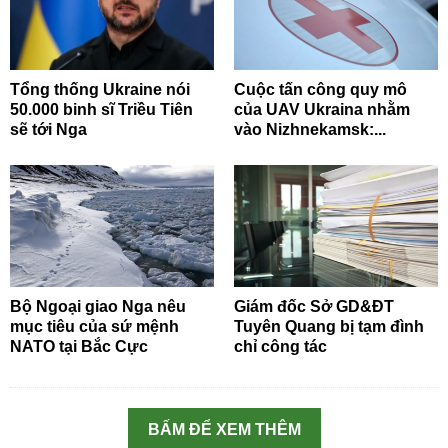
Tổng thống Ukraine nói
Cuộc tấn công quy mô
50.000 binh sĩ Triều Tiên
của UAV Ukraina nhằm
sẽ tới Nga
vào Nizhnekamsk:...
Bộ Ngoại giao Nga nêu
Giám đốc Sở GD&ĐT
mục tiêu của sứ mệnh
Tuyên Quang bị tạm đình
NATO tại Bắc Cực
chỉ công tác
BẤM ĐỂ XEM THÊM