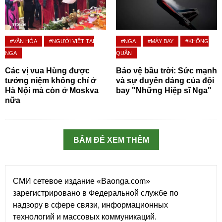
#VĂN HÓA
#NGƯỜI VIỆT TẠI
#NGA
#MÁY BAY
#KHÔNG
NGA
QUÂN
Các vị vua Hùng được
Bảo vệ bầu trời: Sức mạnh
tưởng niệm không chỉ ở
và sự duyên dáng của đội
Hà Nội mà còn ở Moskva
bay "Những Hiệp sĩ Nga"
nữa
BẤM ĐỂ XEM THÊM
СМИ сетевое издание «Baonga.com»
зарегистрировано в Федеральной службе по
надзору в сфере связи, информационных
технологий и массовых коммуникаций.