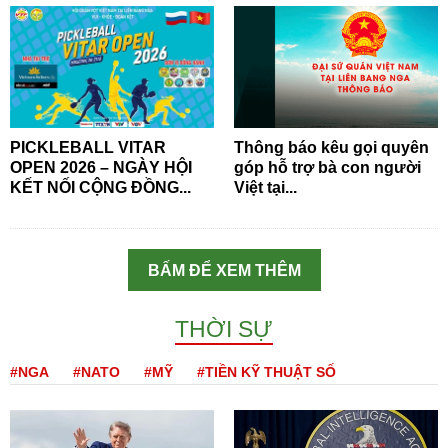
PICKLEBALL VITAR
Thông báo kêu gọi quyên
OPEN 2026 – NGÀY HỘI
góp hỗ trợ bà con người
KẾT NỐI CỘNG ĐỒNG...
Việt tại...
BẤM ĐỂ XEM THÊM
THỜI SỰ
#NGA
#NATO
#MỸ
#TIỀN KỸ THUẬT SỐ