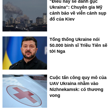
"Điều này sẽ đánh gục
Ukraina": Chuyên gia Mỹ
cảnh báo về viễn cảnh sụp
đổ của Kiev
Tổng thống Ukraine nói
50.000 binh sĩ Triều Tiên sẽ
tới Nga
Cuộc tấn công quy mô của
UAV Ukraina nhằm vào
Nizhnekamsk: có thương
vong