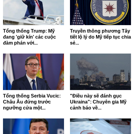
Tổng thống Trump: Mỹ
Truyền thông phương Tây
đang 'giữ kín' các cuộc
tiết lộ lý do Mỹ tiếp tục chia
đàm phán với...
sẻ...
Tổng thống Serbia Vucic:
"Điều này sẽ đánh gục
Châu Âu đứng trước
Ukraina": Chuyên gia Mỹ
ngưỡng cửa một...
cảnh báo về...