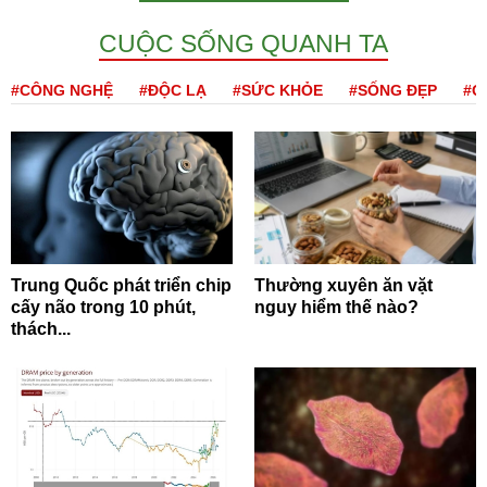
CUỘC SỐNG QUANH TA
#CÔNG NGHỆ
#ĐỘC LẠ
#SỨC KHỎE
#SỐNG ĐẸP
#Q
Trung Quốc phát triển chip
Thường xuyên ăn vặt
cấy não trong 10 phút,
nguy hiểm thế nào?
thách...