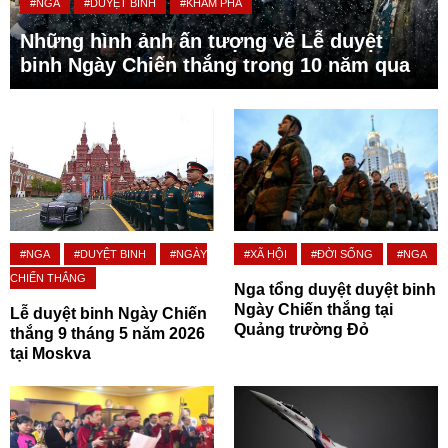
#NGA
#DUYỆT BINH
#KHÁM PHÁ
Những hình ảnh ấn tượng về Lễ duyệt
binh Ngày Chiến thắng trong 10 năm qua
#NGA
#DUYỆT BINH
#NGÀY
#XÃ HỘI
#ĐỜI SỐNG
#NGA
CHIẾN THẮNG
Nga tổng duyệt duyệt binh
Ngày Chiến thắng tại
Lễ duyệt binh Ngày Chiến
Quảng trường Đỏ
thắng 9 tháng 5 năm 2026
tại Moskva