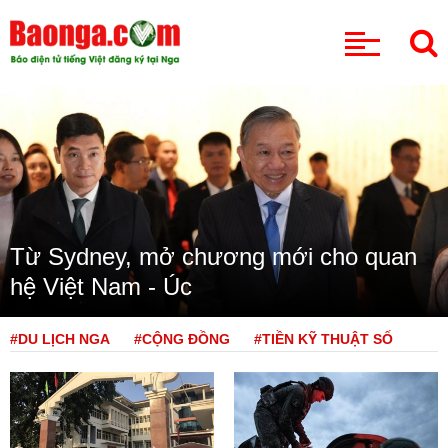
CHUYÊN MỤC
Từ Sydney, mở chương mới cho quan
hệ Việt Nam - Úc
#DU LỊCH NGA
#CỘNG ĐỒNG
#TIỀN KỸ THUẬT SỐ