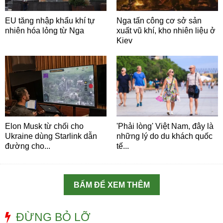
EU tăng nhập khẩu khí tự
Nga tấn công cơ sở sản
nhiên hóa lỏng từ Nga
xuất vũ khí, kho nhiên liệu ở
Kiev
Elon Musk từ chối cho
'Phải lòng' Việt Nam, đây là
Ukraine dùng Starlink dẫn
những lý do du khách quốc
đường cho...
tế...
BẤM ĐỂ XEM THÊM
ĐỪNG BỎ LỠ