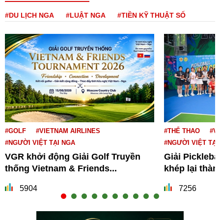
#DU LỊCH NGA
#LUẬT NGA
#TIỀN KỸ THUẬT SỐ
#GOLF
#VIETNAM AIRLINES
#THỂ THAO
#V
#NGƯỜI VIỆT TẠI NGA
#NGƯỜI VIỆT TẠI
VGR khởi động Giải Golf Truyền
Giải Pickleba
thống Vietnam & Friends...
khép lại thà
5904
7256