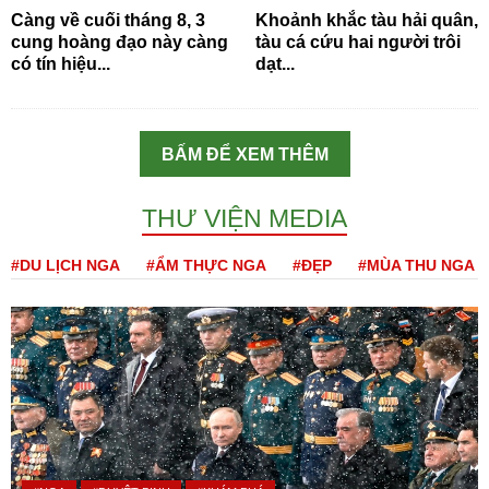
Càng về cuối tháng 8, 3
Khoảnh khắc tàu hải quân,
cung hoàng đạo này càng
tàu cá cứu hai người trôi
có tín hiệu...
dạt...
BẤM ĐỂ XEM THÊM
THƯ VIỆN MEDIA
#DU LỊCH NGA
#ẨM THỰC NGA
#ĐẸP
#MÙA THU NGA