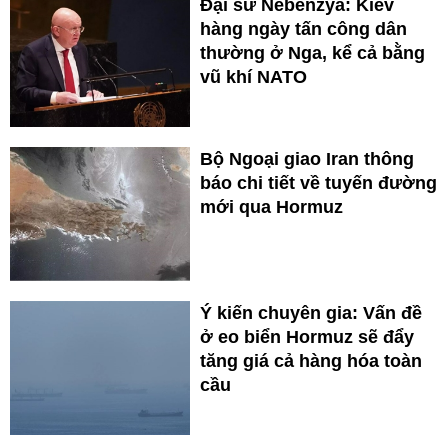
Đại sứ Nebenzya: Kiev
hàng ngày tấn công dân
thường ở Nga, kể cả bằng
vũ khí NATO
Bộ Ngoại giao Iran thông
báo chi tiết về tuyến đường
mới qua Hormuz
Ý kiến chuyên gia: Vấn đề
ở eo biển Hormuz sẽ đẩy
tăng giá cả hàng hóa toàn
cầu