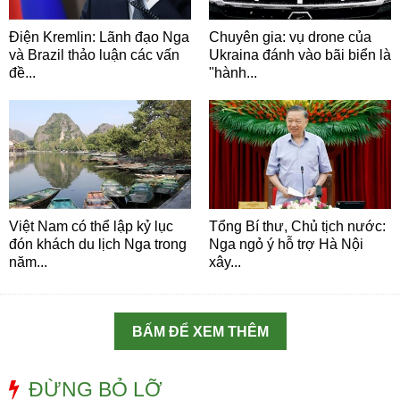
Điện Kremlin: Lãnh đạo Nga
Chuyên gia: vụ drone của
và Brazil thảo luận các vấn
Ukraina đánh vào bãi biển là
đề...
"hành...
Việt Nam có thể lập kỷ lục
Tổng Bí thư, Chủ tịch nước:
đón khách du lịch Nga trong
Nga ngỏ ý hỗ trợ Hà Nội
năm...
xây...
BẤM ĐỂ XEM THÊM
ĐỪNG BỎ LỠ