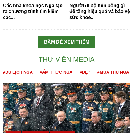
Các nhà khoa học Nga tạo
Người đi bộ nên uống gì
ra chương trình tìm kiếm
để tăng hiệu quả và bảo vệ
các...
sức khoẻ...
BẤM ĐỂ XEM THÊM
THƯ VIỆN MEDIA
#DU LỊCH NGA
#ẨM THỰC NGA
#ĐẸP
#MÙA THU NGA