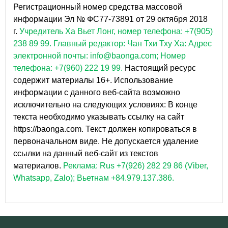
Регистрационный номер средства массовой
информации Эл № ФС77-73891 от 29 октября 2018
г.
Учредитель Ха Вьет Лонг, номер телефона: +7(905)
238 89 99.
Главный редактор: Чан Тхи Тху Ха: Адрес
электронной почты: info@baonga.com; Номер
телефона: +7(960) 222 19 99.
Настоящий ресурс
содержит материалы 16+. Использование
информации с данного веб-сайта возможно
исключительно на следующих условиях: В конце
текста необходимо указывать ссылку на сайт
https://baonga.com. Текст должен копироваться в
первоначальном виде. Не допускается удаление
ссылки на данный веб-сайт из текстов
материалов.
Реклама: Rus +7(926) 282 29 86 (Viber,
Whatsapp, Zalo); Вьетнам +84.979.137.386.