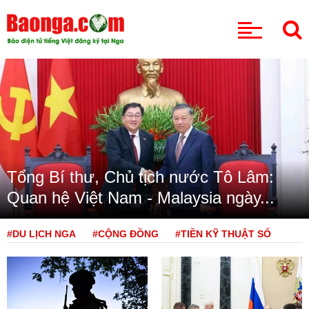
CHUYÊN MỤC
Tổng Bí thư, Chủ tịch nước Tô Lâm:
Quan hệ Việt Nam - Malaysia ngày...
#DU LỊCH NGA
#CỘNG ĐỒNG
#TIỀN KỸ THUẬT SỐ