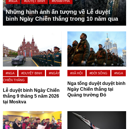
#NGA
#DUYỆT BINH
#KHÁM PHÁ
Những hình ảnh ấn tượng về Lễ duyệt
binh Ngày Chiến thắng trong 10 năm qua
#NGA
#DUYỆT BINH
#NGÀY
#XÃ HỘI
#ĐỜI SỐNG
#NGA
CHIẾN THẮNG
Nga tổng duyệt duyệt binh
Ngày Chiến thắng tại
Lễ duyệt binh Ngày Chiến
Quảng trường Đỏ
thắng 9 tháng 5 năm 2026
tại Moskva