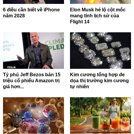
6 điều cần biết về iPhone
Elon Musk hé lộ cột mốc
năm 2028
mang tính lịch sử của
Flight 14
Tỷ phú Jeff Bezos bán 15
Kim cương tổng hợp đe
triệu cổ phiếu Amazon trị
dọa thị trường kim cương
giá hơn...
tự nhiên