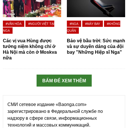
#VĂN HÓA
#NGƯỜI VIỆT TẠI
#NGA
#MÁY BAY
#KHÔNG
NGA
QUÂN
Các vị vua Hùng được
Bảo vệ bầu trời: Sức mạnh
tưởng niệm không chỉ ở
và sự duyên dáng của đội
Hà Nội mà còn ở Moskva
bay "Những Hiệp sĩ Nga"
nữa
BẤM ĐỂ XEM THÊM
СМИ сетевое издание «Baonga.com»
зарегистрировано в Федеральной службе по
надзору в сфере связи, информационных
технологий и массовых коммуникаций.