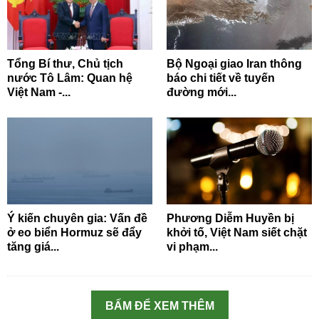
Tổng Bí thư, Chủ tịch
Bộ Ngoại giao Iran thông
nước Tô Lâm: Quan hệ
báo chi tiết về tuyến
Việt Nam -...
đường mới...
Ý kiến chuyên gia: Vấn đề
Phương Diễm Huyền bị
ở eo biển Hormuz sẽ đẩy
khởi tố, Việt Nam siết chặt
tăng giá...
vi phạm...
BẤM ĐỂ XEM THÊM