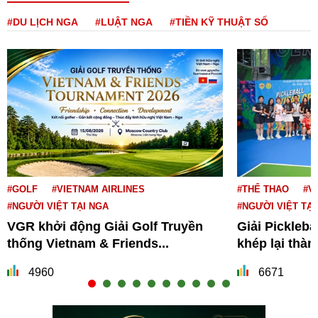
#DU LỊCH NGA
#LUẬT NGA
#TIỀN KỸ THUẬT SỐ
#GOLF
#VIETNAM AIRLINES
#THỂ THAO
#V
#NGƯỜI VIỆT TẠI NGA
#NGƯỜI VIỆT TẠI
VGR khởi động Giải Golf Truyền
Giải Pickleba
thống Vietnam & Friends...
khép lại thà
4960
6671