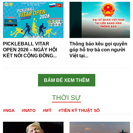
PICKLEBALL VITAR
Thông báo kêu gọi quyên
OPEN 2026 – NGÀY HỘI
góp hỗ trợ bà con người
KẾT NỐI CỘNG ĐỒNG...
Việt tại...
BẤM ĐỂ XEM THÊM
THỜI SỰ
#NGA
#NATO
#MỸ
#TIỀN KỸ THUẬT SỐ