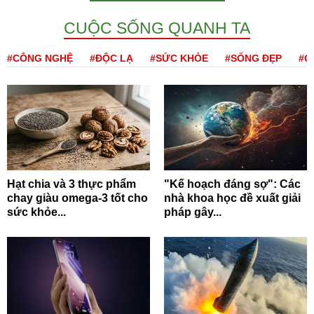
CUỘC SỐNG QUANH TA
#CÔNG NGHỆ
#ĐỘC LẠ
#SỨC KHỎE
#SỐNG ĐẸP
#Q
Hạt chia và 3 thực phẩm
"Kế hoạch đáng sợ": Các
chay giàu omega-3 tốt cho
nhà khoa học đề xuất giải
sức khỏe...
pháp gây...