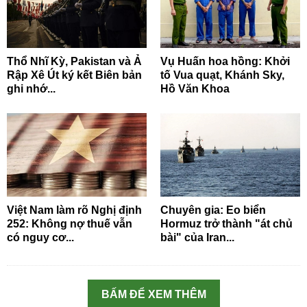
Thổ Nhĩ Kỳ, Pakistan và Ả
Vụ Huấn hoa hồng: Khởi
Rập Xê Út ký kết Biên bản
tố Vua quạt, Khánh Sky,
ghi nhớ...
Hồ Văn Khoa
Việt Nam làm rõ Nghị định
Chuyên gia: Eo biển
252: Không nợ thuế vẫn
Hormuz trở thành "át chủ
có nguy cơ...
bài" của Iran...
BẤM ĐỂ XEM THÊM