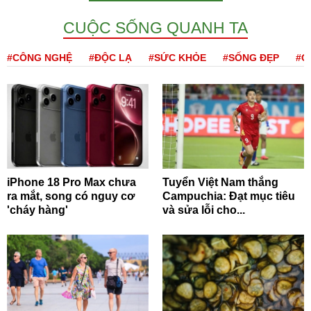
CUỘC SỐNG QUANH TA
#CÔNG NGHỆ
#ĐỘC LẠ
#SỨC KHỎE
#SỐNG ĐẸP
#Q
iPhone 18 Pro Max chưa
Tuyển Việt Nam thắng
ra mắt, song có nguy cơ
Campuchia: Đạt mục tiêu
'cháy hàng'
và sửa lỗi cho...