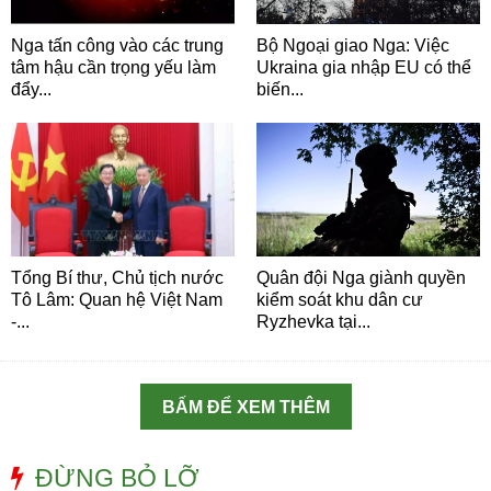
Nga tấn công vào các trung
Bộ Ngoại giao Nga: Việc
tâm hậu cần trọng yếu làm
Ukraina gia nhập EU có thể
đẩy...
biến...
Tổng Bí thư, Chủ tịch nước
Quân đội Nga giành quyền
Tô Lâm: Quan hệ Việt Nam
kiểm soát khu dân cư
-...
Ryzhevka tại...
BẤM ĐỂ XEM THÊM
ĐỪNG BỎ LỠ