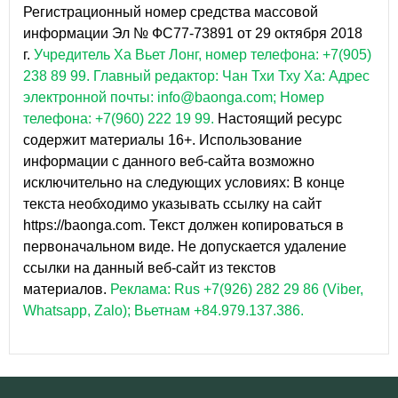
Регистрационный номер средства массовой
информации Эл № ФС77-73891 от 29 октября 2018
г.
Учредитель Ха Вьет Лонг, номер телефона: +7(905)
238 89 99.
Главный редактор: Чан Тхи Тху Ха: Адрес
электронной почты: info@baonga.com; Номер
телефона: +7(960) 222 19 99.
Настоящий ресурс
содержит материалы 16+. Использование
информации с данного веб-сайта возможно
исключительно на следующих условиях: В конце
текста необходимо указывать ссылку на сайт
https://baonga.com. Текст должен копироваться в
первоначальном виде. Не допускается удаление
ссылки на данный веб-сайт из текстов
материалов.
Реклама: Rus +7(926) 282 29 86 (Viber,
Whatsapp, Zalo); Вьетнам +84.979.137.386.