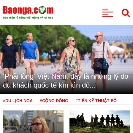
CHUYÊN MỤC
'Phải lòng' Việt Nam, đây là những lý do
du khách quốc tế kìn kìn đổ...
#DU LỊCH NGA
#CỘNG ĐỒNG
#TIỀN KỸ THUẬT SỐ