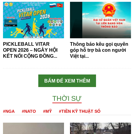
PICKLEBALL VITAR
Thông báo kêu gọi quyên
OPEN 2026 – NGÀY HỘI
góp hỗ trợ bà con người
KẾT NỐI CỘNG ĐỒNG...
Việt tại...
BẤM ĐỂ XEM THÊM
THỜI SỰ
#NGA
#NATO
#MỸ
#TIỀN KỸ THUẬT SỐ