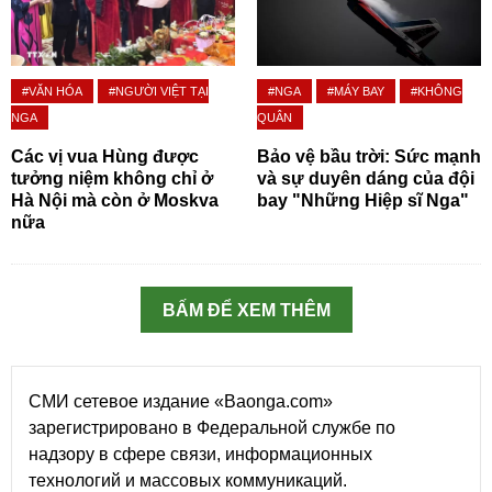
#VĂN HÓA
#NGƯỜI VIỆT TẠI
#NGA
#MÁY BAY
#KHÔNG
NGA
QUÂN
Các vị vua Hùng được
Bảo vệ bầu trời: Sức mạnh
tưởng niệm không chỉ ở
và sự duyên dáng của đội
Hà Nội mà còn ở Moskva
bay "Những Hiệp sĩ Nga"
nữa
BẤM ĐỂ XEM THÊM
СМИ сетевое издание «Baonga.com»
зарегистрировано в Федеральной службе по
надзору в сфере связи, информационных
технологий и массовых коммуникаций.