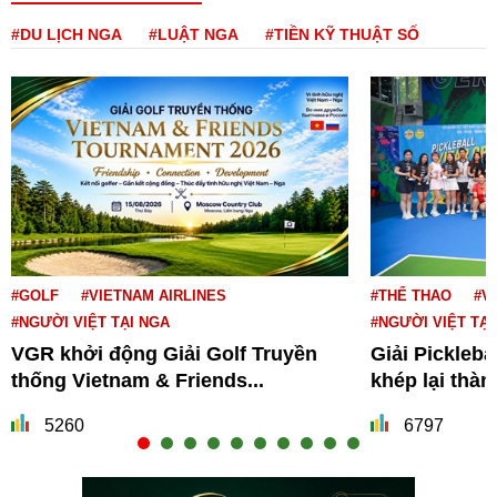
#DU LỊCH NGA
#LUẬT NGA
#TIỀN KỸ THUẬT SỐ
#GOLF
#VIETNAM AIRLINES
#THỂ THAO
#V
#NGƯỜI VIỆT TẠI NGA
#NGƯỜI VIỆT TẠI
VGR khởi động Giải Golf Truyền
Giải Pickleba
thống Vietnam & Friends...
khép lại thà
5260
6797