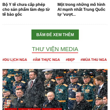
Bộ Y tế chưa cấp phép
Một trong những mô hình
cho sản phẩm làm đẹp từ
AI mạnh nhất Trung Quốc
tế bào gốc
tự 'vượt...
BẤM ĐỂ XEM THÊM
THƯ VIỆN MEDIA
#DU LỊCH NGA
#ẨM THỰC NGA
#ĐẸP
#MÙA THU NGA