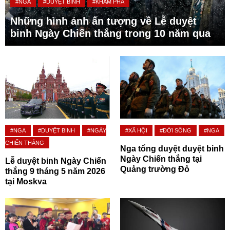
#NGA
#DUYỆT BINH
#KHÁM PHÁ
Những hình ảnh ấn tượng về Lễ duyệt
binh Ngày Chiến thắng trong 10 năm qua
#NGA
#DUYỆT BINH
#NGÀY
#XÃ HỘI
#ĐỜI SỐNG
#NGA
CHIẾN THẮNG
Nga tổng duyệt duyệt binh
Ngày Chiến thắng tại
Lễ duyệt binh Ngày Chiến
Quảng trường Đỏ
thắng 9 tháng 5 năm 2026
tại Moskva