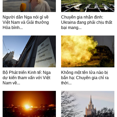
Người dân Nga nói gì về
Chuyên gia nhận định:
Việt Nam và Giải thưởng
Ukraina đang phải chịu thất
Hòa bình...
bại mang...
Bộ Phát triển Kinh tế: Nga
Không một tên lửa nào bị
dự kiến tham vấn với Việt
bắn hạ: Chuyên gia chỉ ra
Nam về...
thời...