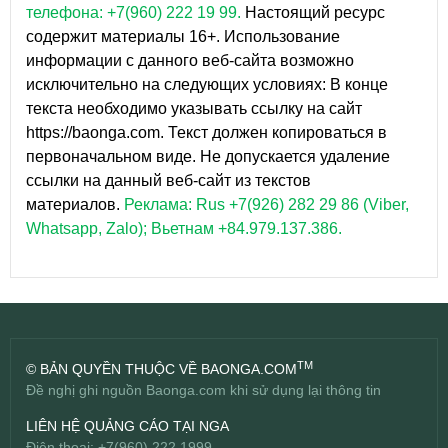
телефона: +7(960) 222 19 99.
Настоящий ресурс
содержит материалы 16+. Использование
информации с данного веб-сайта возможно
исключительно на следующих условиях: В конце
текста необходимо указывать ссылку на сайт
https://baonga.com. Текст должен копироваться в
первоначальном виде. Не допускается удаление
ссылки на данный веб-сайт из текстов
материалов.
Реклама: Rus +7(926) 282 29 86 (Viber,
Whatsapp, Zalo); Вьетнам +84.979.137.386.
TM
© BẢN QUYỀN THUỘC VỀ BAONGA.COM
Đề nghị ghi nguồn Baonga.com khi sử dụng lại thông tin
LIÊN HỆ QUẢNG CÁO TẠI NGA
Điện thoại: +7(960) 222 1999