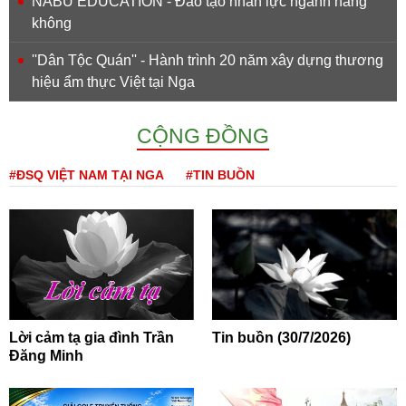
NABU EDUCATION - Đào tạo nhân lực ngành hàng
không
''Dân Tộc Quán'' - Hành trình 20 năm xây dựng thương
hiệu ẩm thực Việt tại Nga
CỘNG ĐỒNG
#ĐSQ VIỆT NAM TẠI NGA
#TIN BUỒN
Lời cảm tạ gia đình Trần
Tin buồn (30/7/2026)
Đăng Minh