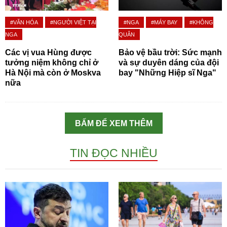
#VĂN HÓA
#NGƯỜI VIỆT TẠI
#NGA
#MÁY BAY
#KHÔNG
NGA
QUÂN
Các vị vua Hùng được
Bảo vệ bầu trời: Sức mạnh
tưởng niệm không chỉ ở
và sự duyên dáng của đội
Hà Nội mà còn ở Moskva
bay "Những Hiệp sĩ Nga"
nữa
BẤM ĐỂ XEM THÊM
TIN ĐỌC NHIỀU