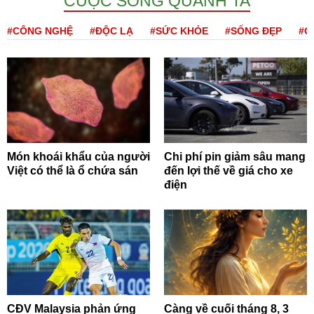
CUỘC SỐNG QUANH TA
#CÔNG NGHỆ
#ĐỘC LẠ
#SỨC KHỎE
#SỐNG ĐẸP
#Q
Món khoái khẩu của người
Chi phí pin giảm sâu mang
Việt có thể là ổ chứa sán
đến lợi thế về giá cho xe
điện
CĐV Malaysia phản ứng
Càng về cuối tháng 8, 3