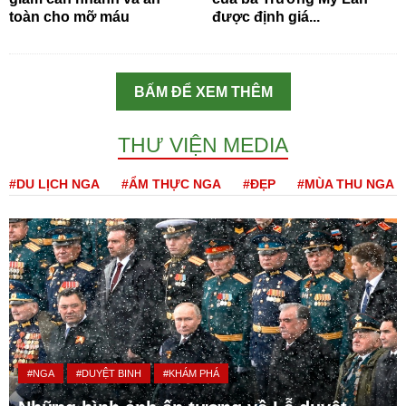
toàn cho mỡ máu
được định giá...
BẤM ĐỂ XEM THÊM
THƯ VIỆN MEDIA
#DU LỊCH NGA
#ẨM THỰC NGA
#ĐẸP
#MÙA THU NGA
#NGA
#DUYỆT BINH
#KHÁM PHÁ