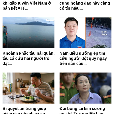
khi gặp tuyển Việt Nam ở
cung hoàng đạo này càng
bán kết AFF...
có tín hiệu...
Khoảnh khắc tàu hải quân,
Nam điều dưỡng ép tim
tàu cá cứu hai người trôi
cứu người đột quỵ ngay
dạt...
trên sân cầu...
Bí quyết ăn trứng giúp
Đôi bông tai kim cương
giảm cân nhanh và an
của bà Trương Mỹ Lan