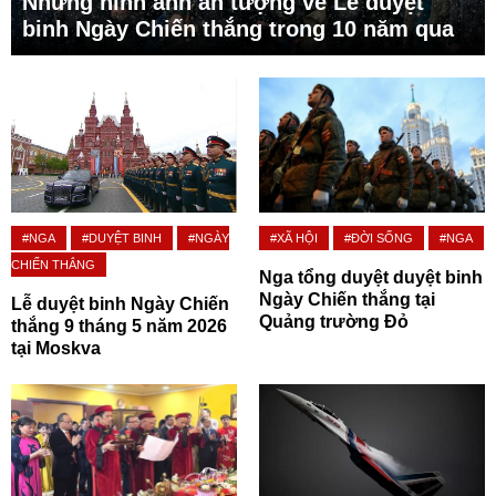
Những hình ảnh ấn tượng về Lễ duyệt
binh Ngày Chiến thắng trong 10 năm qua
#NGA
#DUYỆT BINH
#NGÀY
#XÃ HỘI
#ĐỜI SỐNG
#NGA
CHIẾN THẮNG
Nga tổng duyệt duyệt binh
Ngày Chiến thắng tại
Lễ duyệt binh Ngày Chiến
Quảng trường Đỏ
thắng 9 tháng 5 năm 2026
tại Moskva