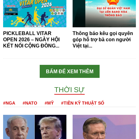
PICKLEBALL VITAR
Thông báo kêu gọi quyên
OPEN 2026 – NGÀY HỘI
góp hỗ trợ bà con người
KẾT NỐI CỘNG ĐỒNG...
Việt tại...
BẤM ĐỂ XEM THÊM
THỜI SỰ
#NGA
#NATO
#MỸ
#TIỀN KỸ THUẬT SỐ