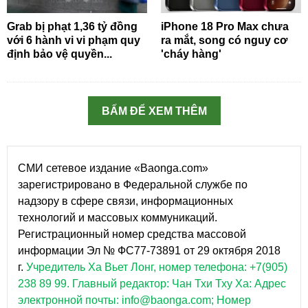
Grab bị phạt 1,36 tỷ đồng
iPhone 18 Pro Max chưa
với 6 hành vi vi phạm quy
ra mắt, song có nguy cơ
định bảo vệ quyền...
'cháy hàng'
BẤM ĐỂ XEM THÊM
СМИ сетевое издание «Baonga.com»
зарегистрировано в Федеральной службе по
надзору в сфере связи, информационных
технологий и массовых коммуникаций.
Регистрационный номер средства массовой
информации Эл № ФС77-73891 от 29 октября 2018
г.
Учредитель Ха Вьет Лонг, номер телефона: +7(905)
238 89 99.
Главный редактор: Чан Тхи Тху Ха: Адрес
электронной почты: info@baonga.com; Номер