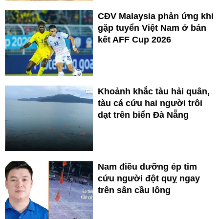
CĐV Malaysia phản ứng khi
gặp tuyển Việt Nam ở bán
kết AFF Cup 2026
Khoảnh khắc tàu hải quân,
tàu cá cứu hai người trôi
dạt trên biển Đà Nẵng
Nam điều dưỡng ép tim
cứu người đột quỵ ngay
trên sân cầu lông