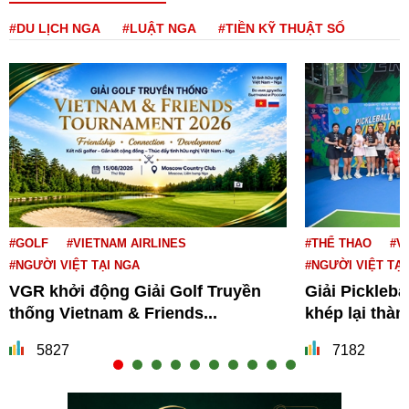
#DU LỊCH NGA
#LUẬT NGA
#TIỀN KỸ THUẬT SỐ
#GOLF
#VIETNAM AIRLINES
#THỂ THAO
#V
#NGƯỜI VIỆT TẠI NGA
#NGƯỜI VIỆT TẠI
VGR khởi động Giải Golf Truyền
Giải Pickleba
thống Vietnam & Friends...
khép lại thà
5827
7182