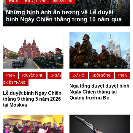
#NGA
#DUYỆT BINH
#KHÁM PHÁ
Những hình ảnh ấn tượng về Lễ duyệt
binh Ngày Chiến thắng trong 10 năm qua
#NGA
#DUYỆT BINH
#NGÀY
#XÃ HỘI
#ĐỜI SỐNG
#NGA
CHIẾN THẮNG
Nga tổng duyệt duyệt binh
Ngày Chiến thắng tại
Lễ duyệt binh Ngày Chiến
Quảng trường Đỏ
thắng 9 tháng 5 năm 2026
tại Moskva