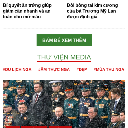
Bí quyết ăn trứng giúp
Đôi bông tai kim cương
giảm cân nhanh và an
của bà Trương Mỹ Lan
toàn cho mỡ máu
được định giá...
BẤM ĐỂ XEM THÊM
THƯ VIỆN MEDIA
#DU LỊCH NGA
#ẨM THỰC NGA
#ĐẸP
#MÙA THU NGA