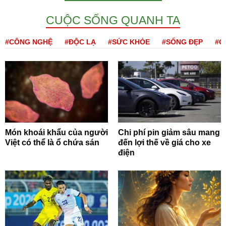
CUỘC SỐNG QUANH TA
#CÔNG NGHỆ
#ĐỘC LẠ
#SỨC KHỎE
#SỐNG ĐẸP
#Q
Món khoái khẩu của người
Chi phí pin giảm sâu mang
Việt có thể là ổ chứa sán
đến lợi thế về giá cho xe
điện