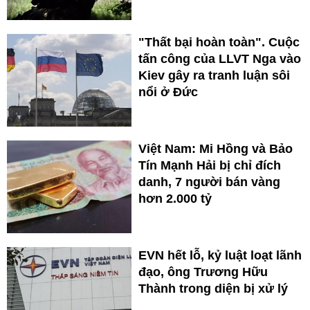
"Thất bại hoàn toàn". Cuộc
tấn công của LLVT Nga vào
Kiev gây ra tranh luận sôi
nổi ở Đức
Việt Nam: Mi Hồng và Bảo
Tín Mạnh Hải bị chỉ đích
danh, 7 người bán vàng
hơn 2.000 tỷ
EVN hết lỗ, kỷ luật loạt lãnh
đạo, ông Trương Hữu
Thành trong diện bị xử lý