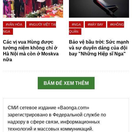
#VĂN HÓA
#NGƯỜI VIỆT TẠI
#NGA
#MÁY BAY
#KHÔNG
NGA
QUÂN
Các vị vua Hùng được
Bảo vệ bầu trời: Sức mạnh
tưởng niệm không chỉ ở
và sự duyên dáng của đội
Hà Nội mà còn ở Moskva
bay "Những Hiệp sĩ Nga"
nữa
BẤM ĐỂ XEM THÊM
СМИ сетевое издание «Baonga.com»
зарегистрировано в Федеральной службе по
надзору в сфере связи, информационных
технологий и массовых коммуникаций.