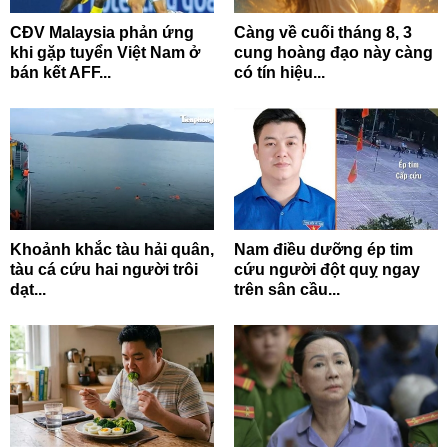
CĐV Malaysia phản ứng
Càng về cuối tháng 8, 3
khi gặp tuyển Việt Nam ở
cung hoàng đạo này càng
bán kết AFF...
có tín hiệu...
Khoảnh khắc tàu hải quân,
Nam điều dưỡng ép tim
tàu cá cứu hai người trôi
cứu người đột quỵ ngay
dạt...
trên sân cầu...