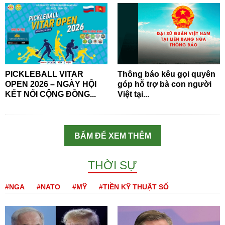
PICKLEBALL VITAR
Thông báo kêu gọi quyên
OPEN 2026 – NGÀY HỘI
góp hỗ trợ bà con người
KẾT NỐI CỘNG ĐỒNG...
Việt tại...
BẤM ĐỂ XEM THÊM
THỜI SỰ
#NGA
#NATO
#MỸ
#TIỀN KỸ THUẬT SỐ