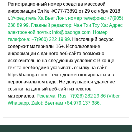
Регистрационный номер средства массовой
информации Эл № ФС77-73891 от 29 октября 2018
г.
Учредитель Ха Вьет Лонг, номер телефона: +7(905)
238 89 99.
Главный редактор: Чан Тхи Тху Ха: Адрес
электронной почты: info@baonga.com; Номер
телефона: +7(960) 222 19 99.
Настоящий ресурс
содержит материалы 16+. Использование
информации с данного веб-сайта возможно
исключительно на следующих условиях: В конце
текста необходимо указывать ссылку на сайт
https://baonga.com. Текст должен копироваться в
первоначальном виде. Не допускается удаление
ссылки на данный веб-сайт из текстов
материалов.
Реклама: Rus +7(926) 282 29 86 (Viber,
Whatsapp, Zalo); Вьетнам +84.979.137.386.