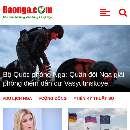
CHUYÊN MỤC
Bộ Quốc phòng Nga: Quân đội Nga giải
phóng điểm dân cư Vasyutinskoye...
#DU LỊCH NGA
#CỘNG ĐỒNG
#TIỀN KỸ THUẬT SỐ