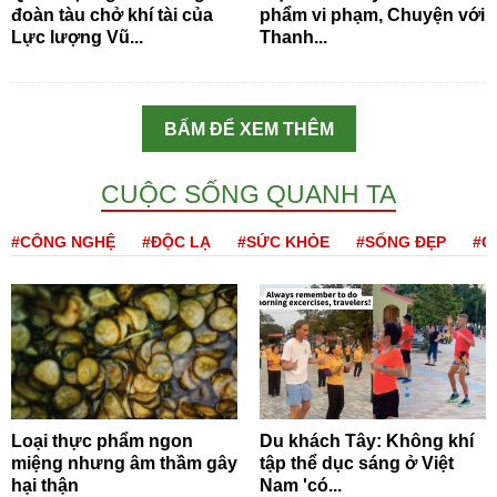
đoàn tàu chở khí tài của
phẩm vi phạm, Chuyện với
Lực lượng Vũ...
Thanh...
BẤM ĐỂ XEM THÊM
CUỘC SỐNG QUANH TA
#CÔNG NGHỆ
#ĐỘC LẠ
#SỨC KHỎE
#SỐNG ĐẸP
#Q
Loại thực phẩm ngon
Du khách Tây: Không khí
miệng nhưng âm thầm gây
tập thể dục sáng ở Việt
hại thận
Nam 'có...