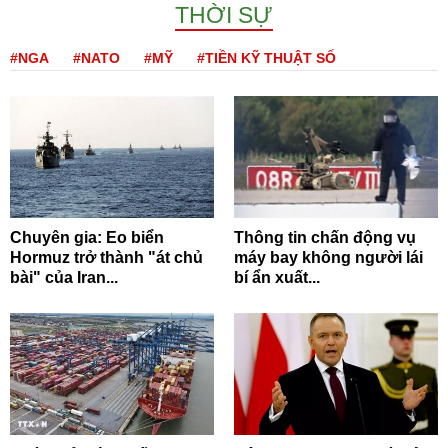
THỜI SỰ
#NGA
#NATO
#MỸ
#TIỀN KỸ THUẬT SỐ
Chuyên gia: Eo biển
Thông tin chấn động vụ
Hormuz trở thành "át chủ
máy bay không người lái
bài" của Iran...
bí ẩn xuất...