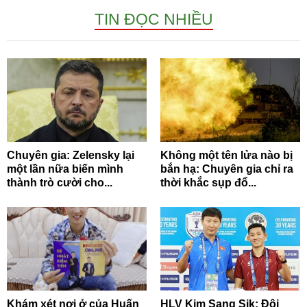
TIN ĐỌC NHIỀU
Chuyên gia: Zelensky lại
Không một tên lửa nào bị
một lần nữa biến mình
bắn hạ: Chuyên gia chỉ ra
thành trò cười cho...
thời khắc sụp đổ...
Khám xét nơi ở của Huấn
HLV Kim Sang Sik: Đội