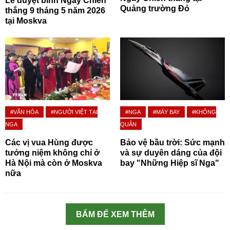
Lễ duyệt binh Ngày Chiến
Quảng trường Đỏ
thắng 9 tháng 5 năm 2026
tại Moskva
#VĂN HÓA
#NGƯỜI VIỆT TẠI
#NGA
#MÁY BAY
#KHÔNG
NGA
QUÂN
Các vị vua Hùng được
Bảo vệ bầu trời: Sức mạnh
tưởng niệm không chỉ ở
và sự duyên dáng của đội
Hà Nội mà còn ở Moskva
bay "Những Hiệp sĩ Nga"
nữa
BẤM ĐỂ XEM THÊM