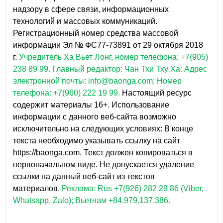
надзору в сфере связи, информационных
технологий и массовых коммуникаций.
Регистрационный номер средства массовой
информации Эл № ФС77-73891 от 29 октября 2018
г.
Учредитель Ха Вьет Лонг, номер телефона: +7(905)
238 89 99.
Главный редактор: Чан Тхи Тху Ха: Адрес
электронной почты: info@baonga.com; Номер
телефона: +7(960) 222 19 99.
Настоящий ресурс
содержит материалы 16+. Использование
информации с данного веб-сайта возможно
исключительно на следующих условиях: В конце
текста необходимо указывать ссылку на сайт
https://baonga.com. Текст должен копироваться в
первоначальном виде. Не допускается удаление
ссылки на данный веб-сайт из текстов
материалов.
Реклама: Rus +7(926) 282 29 86 (Viber,
Whatsapp, Zalo); Вьетнам +84.979.137.386.