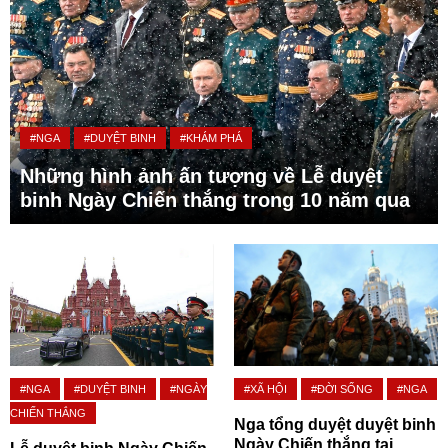
#NGA
#DUYỆT BINH
#KHÁM PHÁ
Những hình ảnh ấn tượng về Lễ duyệt
binh Ngày Chiến thắng trong 10 năm qua
#NGA
#DUYỆT BINH
#NGÀY
#XÃ HỘI
#ĐỜI SỐNG
#NGA
CHIẾN THẮNG
Nga tổng duyệt duyệt binh
Ngày Chiến thắng tại