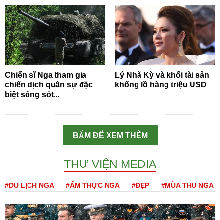
Chiến sĩ Nga tham gia
Lý Nhã Kỳ và khối tài sản
chiến dịch quân sự đặc
khổng lồ hàng triệu USD
biệt sống sót...
BẤM ĐỂ XEM THÊM
THƯ VIỆN MEDIA
#DU LỊCH NGA
#ẨM THỰC NGA
#ĐẸP
#MÙA THU NGA