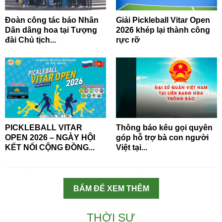
Đoàn công tác báo Nhân
Giải Pickleball Vitar Open
Dân dâng hoa tại Tượng
2026 khép lại thành công
đài Chủ tịch...
rực rỡ
PICKLEBALL VITAR
Thông báo kêu gọi quyên
OPEN 2026 – NGÀY HỘI
góp hỗ trợ bà con người
KẾT NỐI CỘNG ĐỒNG...
Việt tại...
BẤM ĐỂ XEM THÊM
THỜI SỰ