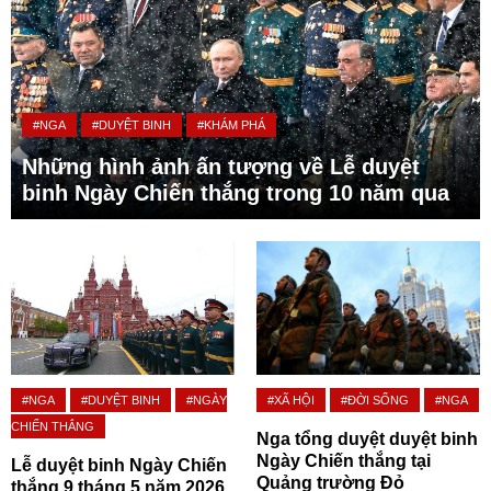
#NGA
#DUYỆT BINH
#KHÁM PHÁ
Những hình ảnh ấn tượng về Lễ duyệt
binh Ngày Chiến thắng trong 10 năm qua
#NGA
#DUYỆT BINH
#NGÀY
#XÃ HỘI
#ĐỜI SỐNG
#NGA
CHIẾN THẮNG
Nga tổng duyệt duyệt binh
Ngày Chiến thắng tại
Lễ duyệt binh Ngày Chiến
Quảng trường Đỏ
thắng 9 tháng 5 năm 2026