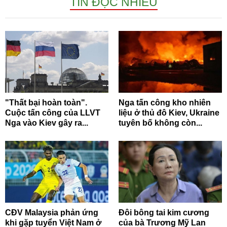
TIN ĐỌC NHIỀU
"Thất bại hoàn toàn".
Nga tấn công kho nhiên
Cuộc tấn công của LLVT
liệu ở thủ đô Kiev, Ukraine
Nga vào Kiev gây ra...
tuyên bố không còn...
CĐV Malaysia phản ứng
Đôi bông tai kim cương
khi gặp tuyển Việt Nam ở
của bà Trương Mỹ Lan