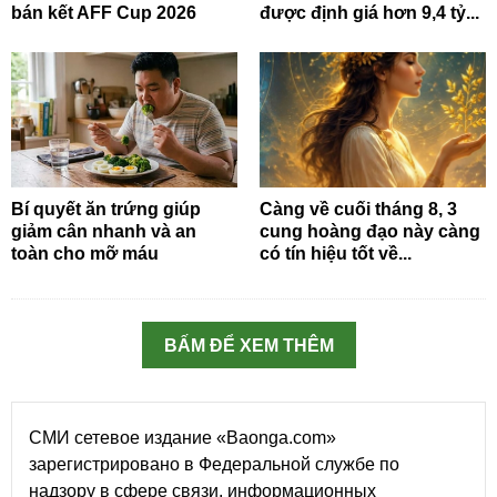
bán kết AFF Cup 2026
được định giá hơn 9,4 tỷ...
Bí quyết ăn trứng giúp
Càng về cuối tháng 8, 3
giảm cân nhanh và an
cung hoàng đạo này càng
toàn cho mỡ máu
có tín hiệu tốt về...
BẤM ĐỂ XEM THÊM
СМИ сетевое издание «Baonga.com»
зарегистрировано в Федеральной службе по
надзору в сфере связи, информационных