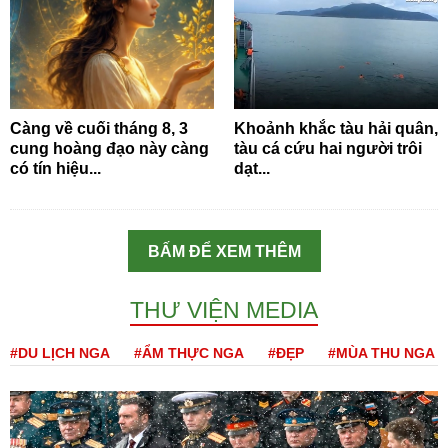
Càng về cuối tháng 8, 3
Khoảnh khắc tàu hải quân,
cung hoàng đạo này càng
tàu cá cứu hai người trôi
có tín hiệu...
dạt...
BẤM ĐỂ XEM THÊM
THƯ VIỆN MEDIA
#DU LỊCH NGA
#ẨM THỰC NGA
#ĐẸP
#MÙA THU NGA