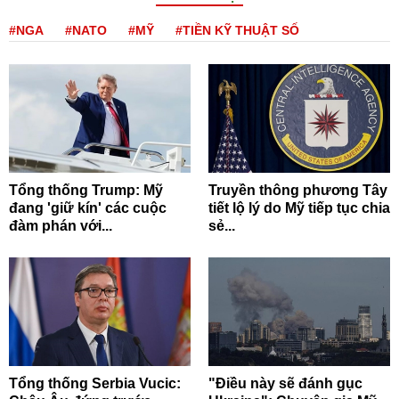
#NGA
#NATO
#MỸ
#TIỀN KỸ THUẬT SỐ
Tổng thống Trump: Mỹ
Truyền thông phương Tây
đang 'giữ kín' các cuộc
tiết lộ lý do Mỹ tiếp tục chia
đàm phán với...
sẻ...
Tổng thống Serbia Vucic:
"Điều này sẽ đánh gục