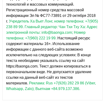
технологий и массовых коммуникаций.
Регистрационный номер средства массовой
информации Эл № ФС77-73891 от 29 октября 2018
г.
Учредитель Ха Вьет Лонг, номер телефона: +7(905)
238 89 99.
Главный редактор: Чан Тхи Тху Ха: Адрес
электронной почты: info@baonga.com; Номер
телефона: +7(960) 222 19 99.
Настоящий ресурс
содержит материалы 16+. Использование
информации с данного веб-сайта возможно
исключительно на следующих условиях: В конце
текста необходимо указывать ссылку на сайт
https://baonga.com. Текст должен копироваться в
первоначальном виде. Не допускается удаление
ссылки на данный веб-сайт из текстов
материалов.
Реклама: Rus +7(926) 282 29 86 (Viber,
Whatsapp, Zalo); Вьетнам +84.979.137.386.