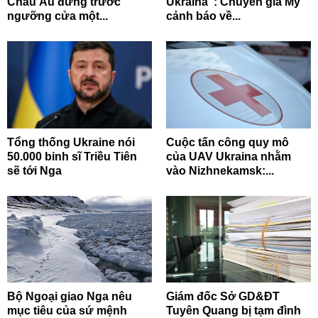
Châu Âu đứng trước
Ukraina": Chuyên gia Mỹ
ngưỡng cửa một...
cảnh báo về...
Tổng thống Ukraine nói
Cuộc tấn công quy mô
50.000 binh sĩ Triều Tiên
của UAV Ukraina nhằm
sẽ tới Nga
vào Nizhnekamsk:...
Bộ Ngoại giao Nga nêu
Giám đốc Sở GD&ĐT
mục tiêu của sứ mệnh
Tuyên Quang bị tạm đình