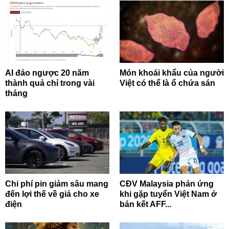
AI đảo ngược 20 năm
Món khoái khẩu của người
thành quả chỉ trong vài
Việt có thể là ổ chứa sán
tháng
Chi phí pin giảm sâu mang
CĐV Malaysia phản ứng
đến lợi thế về giá cho xe
khi gặp tuyển Việt Nam ở
điện
bán kết AFF...