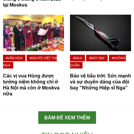
tại Moskva
#VĂN HÓA
#NGƯỜI VIỆT TẠI
#NGA
#MÁY BAY
#KHÔNG
NGA
QUÂN
Các vị vua Hùng được
Bảo vệ bầu trời: Sức mạnh
tưởng niệm không chỉ ở
và sự duyên dáng của đội
Hà Nội mà còn ở Moskva
bay "Những Hiệp sĩ Nga"
nữa
BẤM ĐỂ XEM THÊM