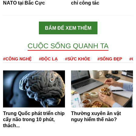
NATO tại Bắc Cực
chỉ công tác
BẤM ĐỂ XEM THÊM
CUỘC SỐNG QUANH TA
#CÔNG NGHỆ
#ĐỘC LẠ
#SỨC KHỎE
#SỐNG ĐẸP
#Q
Trung Quốc phát triển chip
Thường xuyên ăn vặt
cấy não trong 10 phút,
nguy hiểm thế nào?
thách...