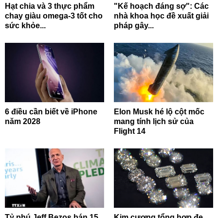
Hạt chia và 3 thực phẩm
"Kế hoạch đáng sợ": Các
chay giàu omega-3 tốt cho
nhà khoa học đề xuất giải
sức khỏe...
pháp gây...
6 điều cần biết về iPhone
Elon Musk hé lộ cột mốc
năm 2028
mang tính lịch sử của
Flight 14
Tỷ phú Jeff Bezos bán 15
Kim cương tổng hợp đe