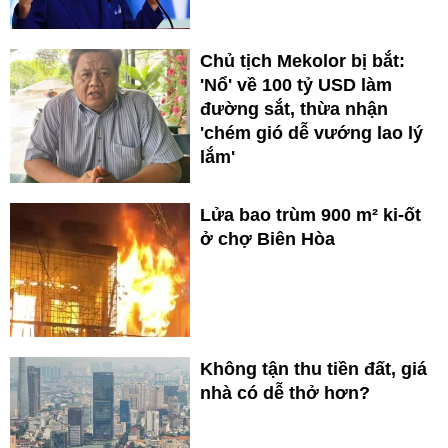
Chủ tịch Mekolor bị bắt:
'Nổ' về 100 tỷ USD làm
đường sắt, thừa nhận
'chém gió dễ vướng lao lý
lắm'
Lửa bao trùm 900 m² ki-ốt
ở chợ Biên Hòa
Không tận thu tiền đất, giá
nhà có dễ thở hơn?