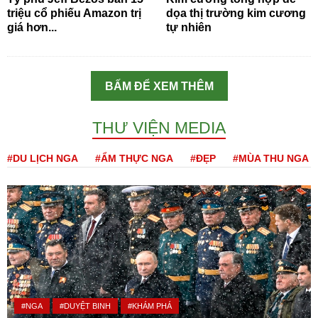
triệu cổ phiếu Amazon trị
dọa thị trường kim cương
giá hơn...
tự nhiên
BẤM ĐỂ XEM THÊM
THƯ VIỆN MEDIA
#DU LỊCH NGA
#ẨM THỰC NGA
#ĐẸP
#MÙA THU NGA
#NGA
#DUYỆT BINH
#KHÁM PHÁ