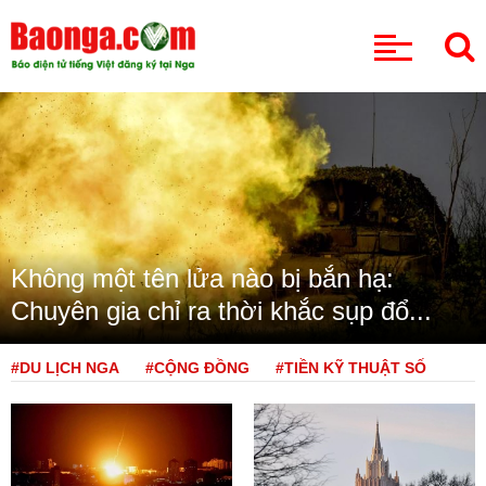
CHUYÊN MỤC
Không một tên lửa nào bị bắn hạ:
Chuyên gia chỉ ra thời khắc sụp đổ...
#DU LỊCH NGA
#CỘNG ĐỒNG
#TIỀN KỸ THUẬT SỐ