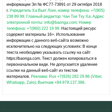
информации Эл № ФС77-73891 от 29 октября 2018
г.
Учредитель Ха Вьет Лонг, номер телефона: +7(905)
238 89 99.
Главный редактор: Чан Тхи Тху Ха: Адрес
электронной почты: info@baonga.com; Номер
телефона: +7(960) 222 19 99.
Настоящий ресурс
содержит материалы 16+. Использование
информации с данного веб-сайта возможно
исключительно на следующих условиях: В конце
текста необходимо указывать ссылку на сайт
https://baonga.com. Текст должен копироваться в
первоначальном виде. Не допускается удаление
ссылки на данный веб-сайт из текстов
материалов.
Реклама: Rus +7(926) 282 29 86 (Viber,
Whatsapp, Zalo); Вьетнам +84.979.137.386.