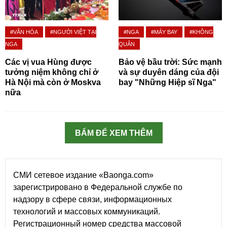
#VĂN HÓA
#NGƯỜI VIỆT TẠI
#NGA
#MÁY BAY
#KHÔNG
NGA
QUÂN
Các vị vua Hùng được
Bảo vệ bầu trời: Sức mạnh
tưởng niệm không chỉ ở
và sự duyên dáng của đội
Hà Nội mà còn ở Moskva
bay "Những Hiệp sĩ Nga"
nữa
BẤM ĐỂ XEM THÊM
СМИ сетевое издание «Baonga.com»
зарегистрировано в Федеральной службе по
надзору в сфере связи, информационных
технологий и массовых коммуникаций.
Регистрационный номер средства массовой