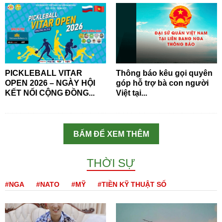
PICKLEBALL VITAR
Thông báo kêu gọi quyên
OPEN 2026 – NGÀY HỘI
góp hỗ trợ bà con người
KẾT NỐI CỘNG ĐỒNG...
Việt tại...
BẤM ĐỂ XEM THÊM
THỜI SỰ
#NGA
#NATO
#MỸ
#TIỀN KỸ THUẬT SỐ