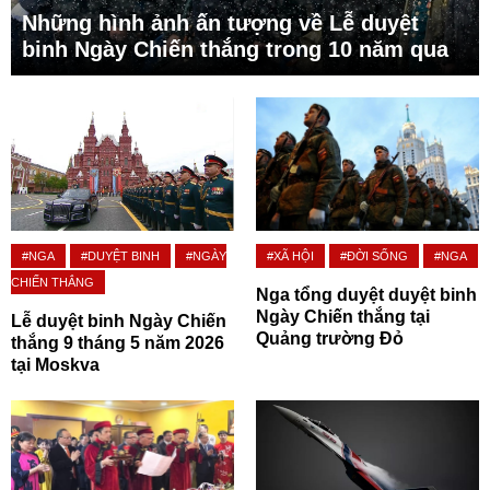
Những hình ảnh ấn tượng về Lễ duyệt
binh Ngày Chiến thắng trong 10 năm qua
#NGA
#DUYỆT BINH
#NGÀY
#XÃ HỘI
#ĐỜI SỐNG
#NGA
CHIẾN THẮNG
Nga tổng duyệt duyệt binh
Ngày Chiến thắng tại
Lễ duyệt binh Ngày Chiến
Quảng trường Đỏ
thắng 9 tháng 5 năm 2026
tại Moskva