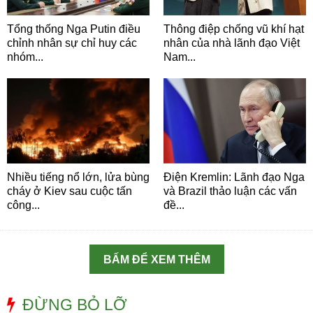
Tổng thống Nga Putin điều
Thông điệp chống vũ khí hạt
chỉnh nhân sự chỉ huy các
nhân của nhà lãnh đạo Việt
nhóm...
Nam...
Nhiều tiếng nổ lớn, lửa bùng
Điện Kremlin: Lãnh đạo Nga
cháy ở Kiev sau cuộc tấn
và Brazil thảo luận các vấn
công...
đề...
BẤM ĐỂ XEM THÊM
ĐỪNG BỎ LỠ