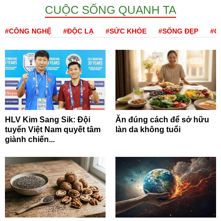
CUỘC SỐNG QUANH TA
#CÔNG NGHỆ
#ĐỘC LẠ
#SỨC KHỎE
#SỐNG ĐẸP
#Q
HLV Kim Sang Sik: Đội
Ăn đúng cách để sở hữu
tuyển Việt Nam quyết tâm
làn da không tuổi
giành chiến...