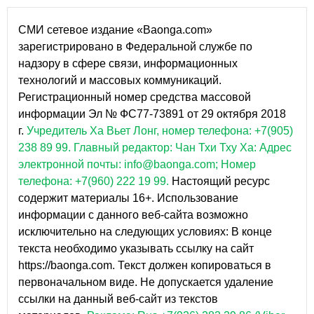
СМИ сетевое издание «Baonga.com»
зарегистрировано в Федеральной службе по
надзору в сфере связи, информационных
технологий и массовых коммуникаций.
Регистрационный номер средства массовой
информации Эл № ФС77-73891 от 29 октября 2018
г.
Учредитель Ха Вьет Лонг, номер телефона: +7(905)
238 89 99.
Главный редактор: Чан Тхи Тху Ха: Адрес
электронной почты: info@baonga.com; Номер
телефона: +7(960) 222 19 99.
Настоящий ресурс
содержит материалы 16+. Использование
информации с данного веб-сайта возможно
исключительно на следующих условиях: В конце
текста необходимо указывать ссылку на сайт
https://baonga.com. Текст должен копироваться в
первоначальном виде. Не допускается удаление
ссылки на данный веб-сайт из текстов