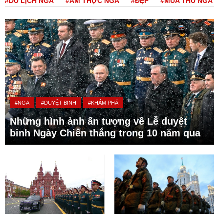
#DU LỊCH NGA
#ẨM THỰC NGA
#ĐẸP
#MÙA THU NGA
#NGA
#DUYỆT BINH
#KHÁM PHÁ
Những hình ảnh ấn tượng về Lễ duyệt
binh Ngày Chiến thắng trong 10 năm qua