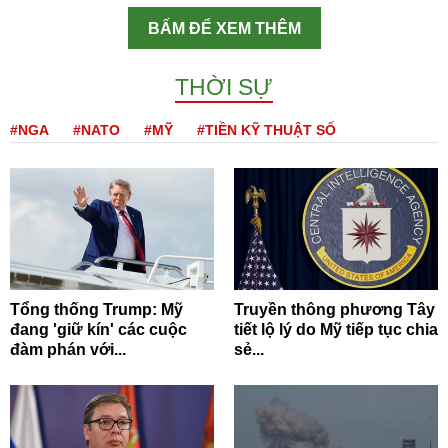
BẤM ĐỂ XEM THÊM
THỜI SỰ
#NGA
#NATO
#MỸ
#TIỀN KỸ THUẬT SỐ
Tổng thống Trump: Mỹ
Truyền thông phương Tây
đang 'giữ kín' các cuộc
tiết lộ lý do Mỹ tiếp tục chia
đàm phán với...
sẻ...