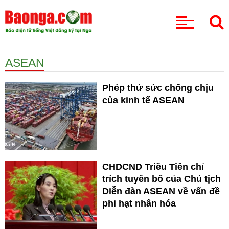
CHUYÊN MỤC
ASEAN
Phép thử sức chống chịu
của kinh tế ASEAN
CHDCND Triều Tiên chỉ
trích tuyên bố của Chủ tịch
Diễn đàn ASEAN về vấn đề
phi hạt nhân hóa