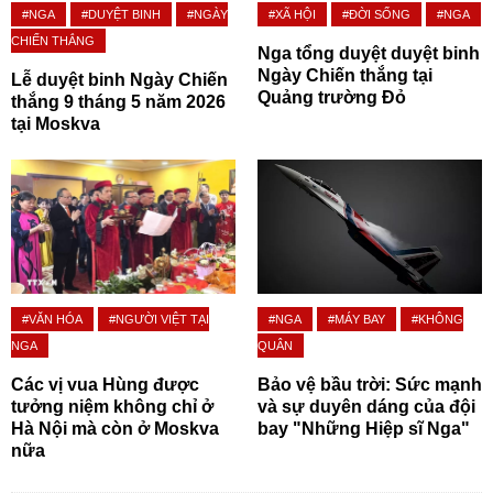
#NGA
#DUYỆT BINH
#NGÀY
#XÃ HỘI
#ĐỜI SỐNG
#NGA
CHIẾN THẮNG
Nga tổng duyệt duyệt binh
Ngày Chiến thắng tại
Lễ duyệt binh Ngày Chiến
Quảng trường Đỏ
thắng 9 tháng 5 năm 2026
tại Moskva
#VĂN HÓA
#NGƯỜI VIỆT TẠI
#NGA
#MÁY BAY
#KHÔNG
NGA
QUÂN
Các vị vua Hùng được
Bảo vệ bầu trời: Sức mạnh
tưởng niệm không chỉ ở
và sự duyên dáng của đội
Hà Nội mà còn ở Moskva
bay "Những Hiệp sĩ Nga"
nữa