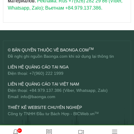
материалов.
Реклама: Rus +7(926) 282 29 86 (Viber,
Whatsapp, Zalo); Вьетнам +84.979.137.386.
TM
© BẢN QUYỀN THUỘC VỀ BAONGA.COM
Đề nghị ghi nguồn Baonga.com khi sử dụng lại thông tin
LIÊN HỆ QUẢNG CÁO TẠI NGA
Điện thoại: +7(960) 222 1999
LIÊN HỆ QUẢNG CÁO TẠI VIỆT NAM
Điện thoại: +84.979.137.386 (Viber, Whatsapp, Zalo)
Email:
info@baonga.com
THIẾT KẾ WEBSITE CHUYÊN NGHIỆP
Công ty TNHH Đầu tư Bách Hợp -
BICWeb.vn
TM
8+