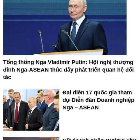
Tổng thống Nga Vladimir Putin: Hội nghị thượng
đỉnh Nga-ASEAN thúc đẩy phát triển quan hệ đối
tác
Đại diện 17 quốc gia tham
dự Diễn đàn Doanh nghiệp
Nga – ASEAN