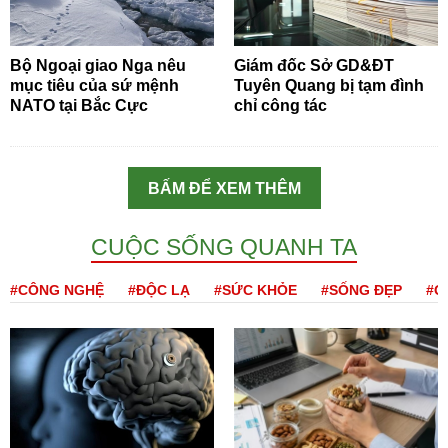
Bộ Ngoại giao Nga nêu
Giám đốc Sở GD&ĐT
mục tiêu của sứ mệnh
Tuyên Quang bị tạm đình
NATO tại Bắc Cực
chỉ công tác
BẤM ĐỂ XEM THÊM
CUỘC SỐNG QUANH TA
#CÔNG NGHỆ
#ĐỘC LẠ
#SỨC KHỎE
#SỐNG ĐẸP
#Q