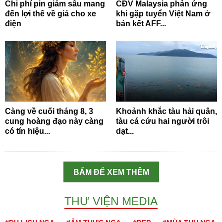
Chi phí pin giảm sâu mang
CĐV Malaysia phản ứng
đến lợi thế về giá cho xe
khi gặp tuyển Việt Nam ở
điện
bán kết AFF...
Càng về cuối tháng 8, 3
Khoảnh khắc tàu hải quân,
cung hoàng đạo này càng
tàu cá cứu hai người trôi
có tín hiệu...
dạt...
BẤM ĐỂ XEM THÊM
THƯ VIỆN MEDIA