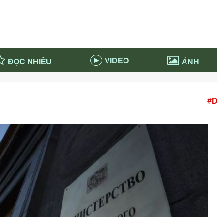
VIDEO
ĐỌC NHIỀU
ẢNH
in và ứng dụng
Tiêu điểm Covid-19
#D
d-19 tại Nga
Thời sự
n nước Nga
NABU EDUCATION
 nước Nga
Tử vi hàng ngày
 Nga - Việt Nam
Phân tích chính trị