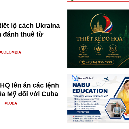
iết lộ cách Ukraina
h đánh thuê từ
#COLOMBIA
HQ lên án các lệnh
ủa Mỹ đối với Cuba
#CUBA