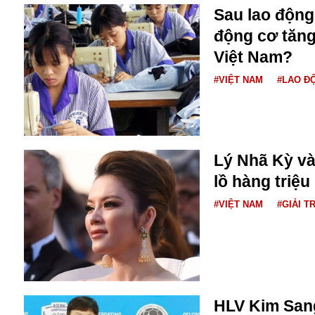
Dịch vụ
Sau lao động 
Diego Maradona
động cơ tăng
Di cư
Facebook
Dòng chảy phương Bắc 1
Việt Nam?
FED
Dải Gaza
Fansipan
#VIỆT NAM
#LAO Đ
F0
FLC
F-16
Lý Nhã Kỳ và
lồ hàng triệ
#VIỆT NAM
#GIẢI TR
Gương sáng
Golf
Giáng sinh
HLV Kim Sang
GDP