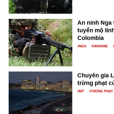
Bulagria
An ninh Nga t
Crimea
tuyển mộ lín
Chính trị
Công nghệ
Colombia
Chuyện hay
#NGA
#UKRAINE
Chuyện lạ
Cuộc sống quanh ta
Casino
Chiến tranh thương mại
Chi hội phụ nữ TTTM Mátxcơva
Chuyên gia L
Chính trị Nga
trừng phạt c
Chợ Vòm
Cảnh sát
#MỸ
#TRỪNG PHẠT
Cấm bay
Cao tốc
Canada