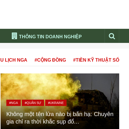
THÔNG TIN DOANH NGHIỆP
Đừng bỏ lỡ
U LỊCH NGA
#CỘNG ĐỒNG
#TIỀN KỸ THUẬT SỐ
Nổi bật báo nga
Thư viện media
Phân tích thị trường Nga 2026
#NGA
#QUÂN SỰ
#UKRAINE
Không một tên lửa nào bị bắn hạ: Chuyên
gia chỉ ra thời khắc sụp đổ...