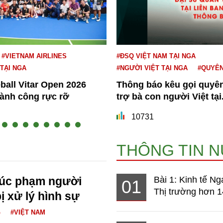
#VIETNAM AIRLINES
#ĐSQ VIỆT NAM TẠI NGA
 TẠI NGA
#NGƯỜI VIỆT TẠI NGA
#QUYÊ
eball Vitar Open 2026
Thông báo kêu gọi quyê
hành công rực rỡ
trợ bà con người Việt tại.
10731
THÔNG TIN 
xúc phạm người
Bài 1: Kinh tế Ng
01
Thị trường hơn 1
ị xử lý hình sự
G
#VIỆT NAM