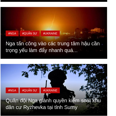
#NGA
#QUÂN SỰ
#UKRAINE
Nga tấn công vào các trung tâm hậu cần
trọng yếu làm đẩy nhanh quá...
#NGA
#QUÂN SỰ
#UKRAINE
Quân đội Nga giành quyền kiểm soát khu
dân cư Ryzhevka tại tỉnh Sumy