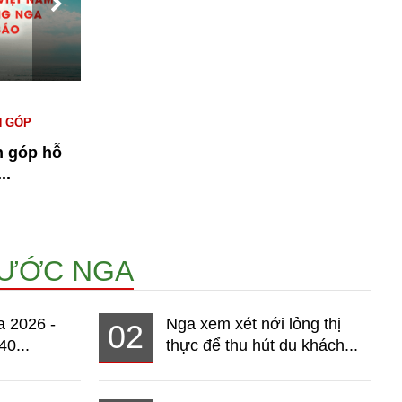
#KINH TẾ NGA
#NGƯỜI VIỆT TẠI NGA
#
N GÓP
#THỊ TRƯỜNG
T
n góp hỗ
Bài 1: Kinh tế Nga 2026 - Thị
n
..
trường hơn 140 triệu dân đang...
14965
NƯỚC NGA
a 2026 -
Nga xem xét nới lỏng thị
02
40...
thực để thu hút du khách...