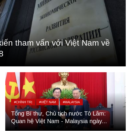
kiến tham vấn với Việt Nam về
8
#CHÍNH TRỊ
#VIỆT NAM
#MALAYSIA
Tổng Bí thư, Chủ tịch nước Tô Lâm:
Quan hệ Việt Nam - Malaysia ngày...