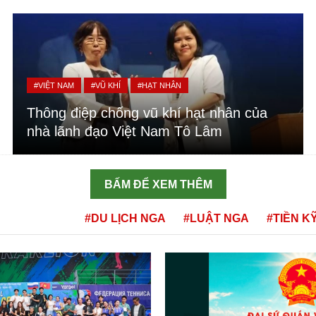
#VIỆT NAM
#VŨ KHÍ
#HẠT NHÂN
Thông điệp chống vũ khí hạt nhân của
nhà lãnh đạo Việt Nam Tô Lâm
BẤM ĐỂ XEM THÊM
#DU LỊCH NGA
#LUẬT NGA
#TIỀN K