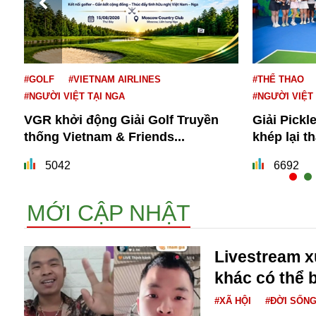
#GOLF
#VIETNAM AIRLINES
#THỂ THAO
#NGƯỜI VIỆT TẠI NGA
#NGƯỜI VIỆT
VGR khởi động Giải Golf Truyền
Giải Pickl
thống Vietnam & Friends...
khép lại t
Bói toán
Bóng đá
5042
6692
Bill Gates
BĐS
MỚI CẬP NHẬT
Bí ẩn
Bitcoin
Bamboo Airways
Livestream 
Báo Nga có gì?
khác có thể b
Biển Đông
Barrack Obama
#XÃ HỘI
#ĐỜI SỐN
Bắc Kinh