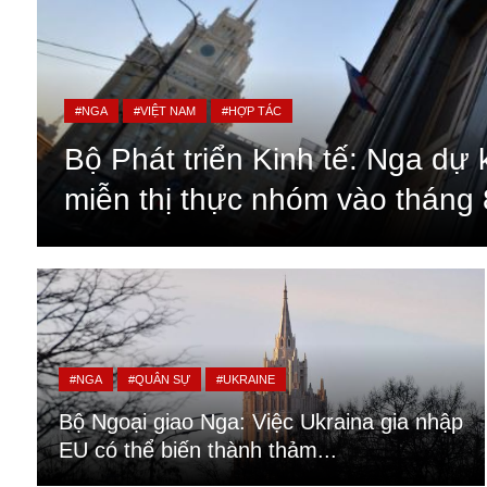
#NGA
#VIỆT NAM
#HỢP TÁC
Bộ Phát triển Kinh tế: Nga dự 
miễn thị thực nhóm vào tháng 
An ninh
Anh
#NGA
#QUÂN SỰ
#UKRAINE
Australia
Bộ Ngoại giao Nga: Việc Ukraina gia nhập
Amazon
EU có thể biến thành thảm...
Army Games
Apple