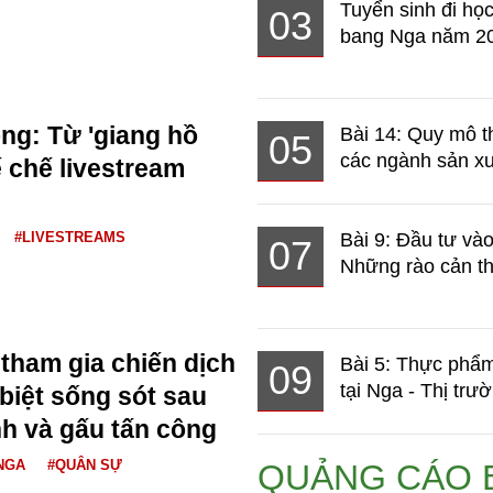
Tuyển sinh đi học
03
bang Nga năm 2
g: Từ 'giang hồ
Bài 14: Quy mô t
05
các ngành sản xuấ
 chế livestream
#LIVESTREAMS
Bài 9: Đầu tư và
07
Những rào cản th
 tham gia chiến dịch
Bài 5: Thực phẩm
09
tại Nga - Thị trườ
biệt sống sót sau
nh và gấu tấn công
NGA
#QUÂN SỰ
QUẢNG CÁO 