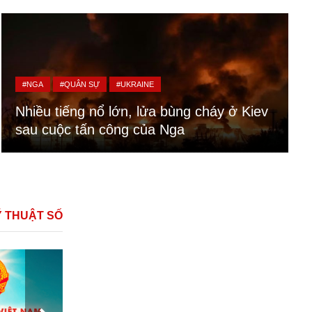
#NGA
#QUÂN SỰ
#UKRAINE
Nhiều tiếng nổ lớn, lửa bùng cháy ở Kiev
sau cuộc tấn công của Nga
Ỹ THUẬT SỐ