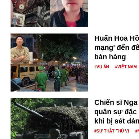
Buôn bán ở Nga
Bộ Quốc phòng
Bác Hồ
Bộ Y tế
Bão tuyết
Huấn Hoa Hồn
Bệnh viện
mạng' đến đế
Bản quyền
bán hàng
Bảo tàng
Blockchain
#VỤ ÁN
#VIỆT NAM
Bộ Ngoại giao
Bình Dương
Biển Đen
Boeing
Chiến sĩ Nga
Bình Định
quân sự đặc 
Bulgaria
Biến chủng
khi bị sét đá
Baikal
#SỰ THẬT THÚ VỊ
#
Bakhmut