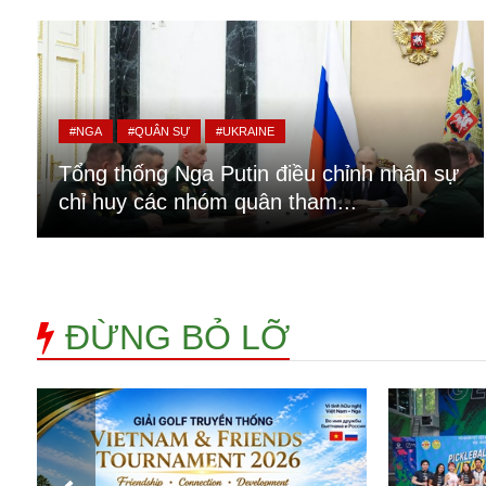
Alibaba
Angela Merkel
Aeroflot
ASEAN
Argentina
#NGA
#QUÂN SỰ
#UKRAINE
Ai
Azovstal
Tổng thống Nga Putin điều chỉnh nhân sự
chỉ huy các nhóm quân tham...
ĐỪNG BỎ LỠ