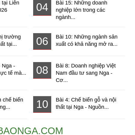
 tại Liên
Bài 15: Những doanh
04
026
nghiệp lớn trong các
ngành...
hị trường
Bài 10: Những ngành sản
06
t tại...
xuất có khả năng mở ra...
o Nga -
Bài 8: Doanh nghiệp Việt
08
ực tế mà...
Nam đầu tư sang Nga -
Cơ...
 chế biến
Bài 4: Chế biến gỗ và nội
10
ng...
thất tại Nga - Nguồn...
BAONGA.COM