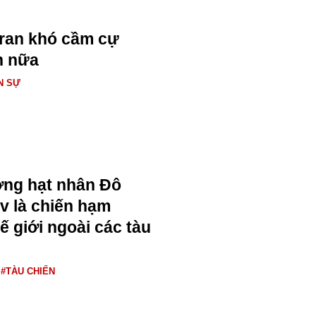
Iran khó cầm cự
n nữa
N SỰ
ng hạt nhân Đô
v là chiến hạm
ế giới ngoài các tàu
#TÀU CHIẾN