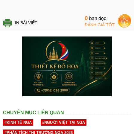
0
bạn đọc
IN BÀI VIẾT
ĐÁNH GIÁ TỐT
CHUYÊN MỤC LIÊN QUAN
#KINH TẾ NGA
#NGƯỜI VIỆT TẠI NGA
#PHÂN TÍCH THỊ TRƯỜNG NGA 2026