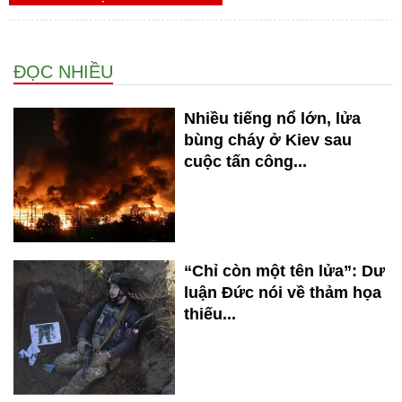
ĐỌC NHIỀU
Nhiều tiếng nổ lớn, lửa
bùng cháy ở Kiev sau
cuộc tấn công...
“Chỉ còn một tên lửa”: Dư
luận Đức nói về thảm họa
thiếu...