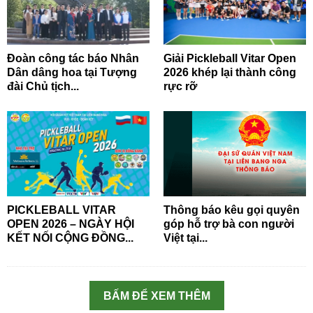
Đoàn công tác báo Nhân
Giải Pickleball Vitar Open
Dân dâng hoa tại Tượng
2026 khép lại thành công
đài Chủ tịch...
rực rỡ
PICKLEBALL VITAR
Thông báo kêu gọi quyên
OPEN 2026 – NGÀY HỘI
góp hỗ trợ bà con người
KẾT NỐI CỘNG ĐỒNG...
Việt tại...
BẤM ĐỂ XEM THÊM