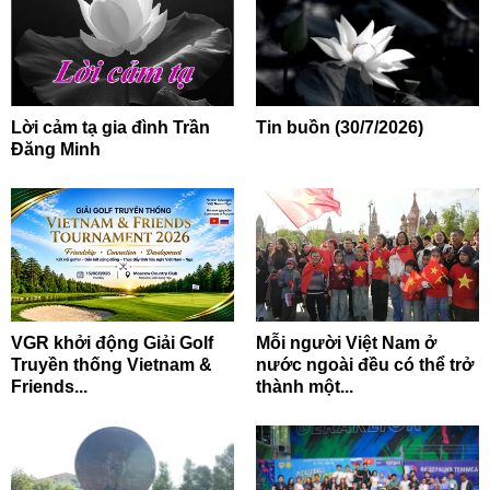
Lời cảm tạ gia đình Trần
Tin buồn (30/7/2026)
Đăng Minh
VGR khởi động Giải Golf
Mỗi người Việt Nam ở
Truyền thống Vietnam &
nước ngoài đều có thể trở
Friends...
thành một...