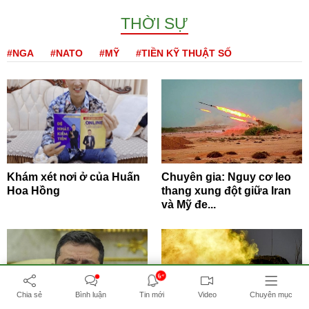
THỜI SỰ
#NGA
#NATO
#MỸ
#TIỀN KỸ THUẬT SỐ
Khám xét nơi ở của Huấn
Chuyên gia: Nguy cơ leo
Hoa Hồng
thang xung đột giữa Iran
và Mỹ đe...
6+
Chia sẻ
Bình luận
Tin mới
Video
Chuyên mục