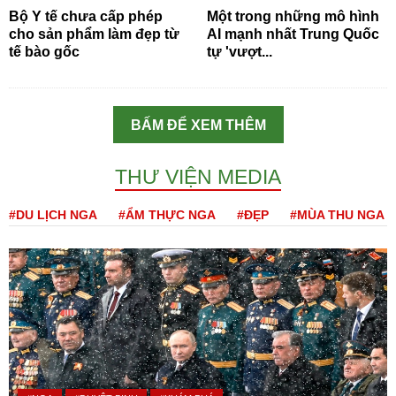
Bộ Y tế chưa cấp phép
Một trong những mô hình
cho sản phẩm làm đẹp từ
AI mạnh nhất Trung Quốc
tế bào gốc
tự 'vượt...
BẤM ĐỂ XEM THÊM
THƯ VIỆN MEDIA
#DU LỊCH NGA
#ẨM THỰC NGA
#ĐẸP
#MÙA THU NGA