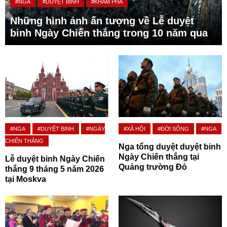
#NGA
#DUYỆT BINH
#KHÁM PHÁ
Những hình ảnh ấn tượng về Lễ duyệt
binh Ngày Chiến thắng trong 10 năm qua
#NGA
#DUYỆT BINH
#NGÀY
#XÃ HỘI
#ĐỜI SỐNG
#NGA
CHIẾN THẮNG
Nga tổng duyệt duyệt binh
Ngày Chiến thắng tại
Lễ duyệt binh Ngày Chiến
Quảng trường Đỏ
thắng 9 tháng 5 năm 2026
tại Moskva