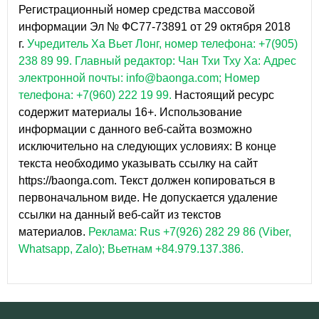
Регистрационный номер средства массовой
информации Эл № ФС77-73891 от 29 октября 2018
г.
Учредитель Ха Вьет Лонг, номер телефона: +7(905)
238 89 99.
Главный редактор: Чан Тхи Тху Ха: Адрес
электронной почты: info@baonga.com; Номер
телефона: +7(960) 222 19 99.
Настоящий ресурс
содержит материалы 16+. Использование
информации с данного веб-сайта возможно
исключительно на следующих условиях: В конце
текста необходимо указывать ссылку на сайт
https://baonga.com. Текст должен копироваться в
первоначальном виде. Не допускается удаление
ссылки на данный веб-сайт из текстов
материалов.
Реклама: Rus +7(926) 282 29 86 (Viber,
Whatsapp, Zalo); Вьетнам +84.979.137.386.