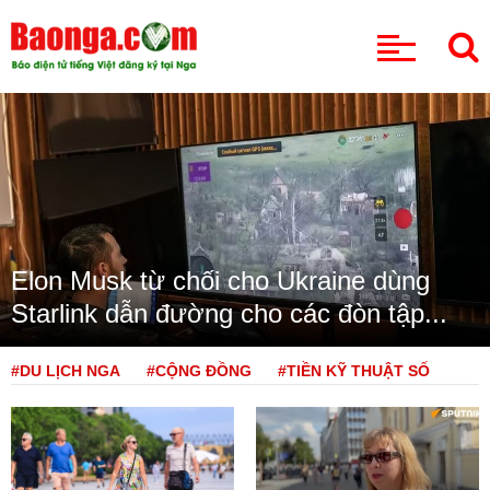
CHUYÊN MỤC
Elon Musk từ chối cho Ukraine dùng
Starlink dẫn đường cho các đòn tập...
#DU LỊCH NGA
#CỘNG ĐỒNG
#TIỀN KỸ THUẬT SỐ