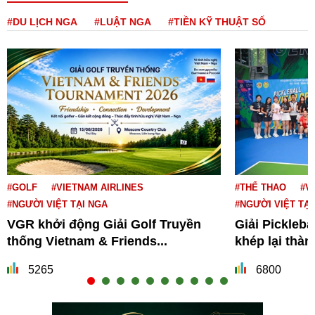
#DU LỊCH NGA
#LUẬT NGA
#TIỀN KỸ THUẬT SỐ
#GOLF
#VIETNAM AIRLINES
#THỂ THAO
#V
#NGƯỜI VIỆT TẠI NGA
#NGƯỜI VIỆT TẠI
VGR khởi động Giải Golf Truyền
Giải Pickleba
thống Vietnam & Friends...
khép lại thà
5265
6800