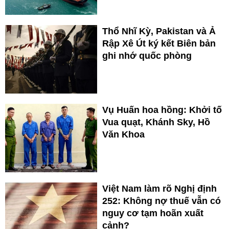
Thổ Nhĩ Kỳ, Pakistan và Ả
Rập Xê Út ký kết Biên bản
ghi nhớ quốc phòng
Vụ Huấn hoa hồng: Khởi tố
Vua quạt, Khánh Sky, Hồ
Văn Khoa
Việt Nam làm rõ Nghị định
252: Không nợ thuế vẫn có
nguy cơ tạm hoãn xuất
cảnh?