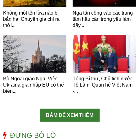
Không một tên lửa nào bị
Nga tấn công vào các trung
bắn hạ: Chuyên gia chỉ ra
tâm hậu cần trọng yếu làm
thời...
đẩy...
Bộ Ngoại giao Nga: Việc
Tổng Bí thư, Chủ tịch nước
Ukraina gia nhập EU có thể
Tô Lâm: Quan hệ Việt Nam
biến...
-...
BẤM ĐỂ XEM THÊM
ĐỪNG BỎ LỠ