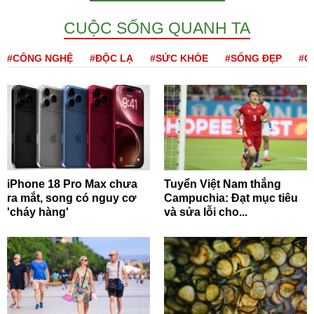
CUỘC SỐNG QUANH TA
#CÔNG NGHỆ
#ĐỘC LẠ
#SỨC KHỎE
#SỐNG ĐẸP
#Q
iPhone 18 Pro Max chưa
Tuyển Việt Nam thắng
ra mắt, song có nguy cơ
Campuchia: Đạt mục tiêu
'cháy hàng'
và sửa lỗi cho...