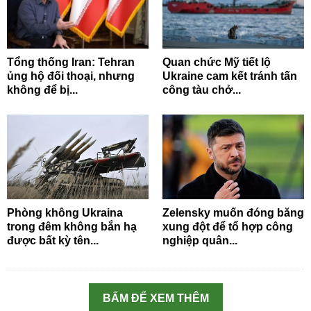
Tổng thống Iran: Tehran
Quan chức Mỹ tiết lộ
ủng hộ đối thoại, nhưng
Ukraine cam kết tránh tấn
không để bị...
công tàu chở...
Phòng không Ukraina
Zelensky muốn đóng băng
trong đêm không bắn hạ
xung đột để tổ hợp công
được bất kỳ tên...
nghiệp quân...
BẤM ĐỂ XEM THÊM