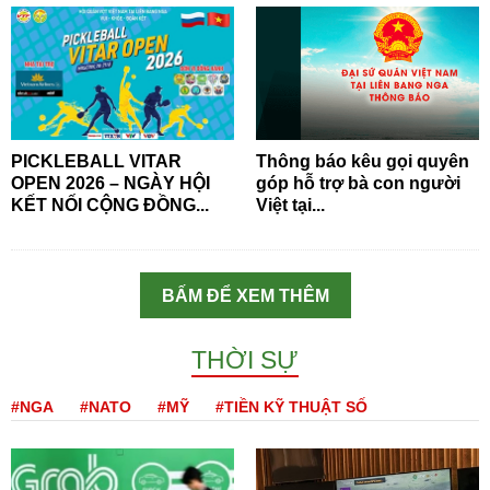
PICKLEBALL VITAR
Thông báo kêu gọi quyên
OPEN 2026 – NGÀY HỘI
góp hỗ trợ bà con người
KẾT NỐI CỘNG ĐỒNG...
Việt tại...
BẤM ĐỂ XEM THÊM
THỜI SỰ
#NGA
#NATO
#MỸ
#TIỀN KỸ THUẬT SỐ