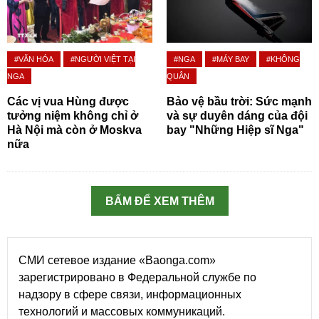
#VĂN HÓA
#NGƯỜI VIỆT TẠI
#NGA
#MÁY BAY
#KHÔNG
NGA
QUÂN
Các vị vua Hùng được
Bảo vệ bầu trời: Sức mạnh
tưởng niệm không chỉ ở
và sự duyên dáng của đội
Hà Nội mà còn ở Moskva
bay "Những Hiệp sĩ Nga"
nữa
BẤM ĐỂ XEM THÊM
СМИ сетевое издание «Baonga.com»
зарегистрировано в Федеральной службе по
надзору в сфере связи, информационных
технологий и массовых коммуникаций.