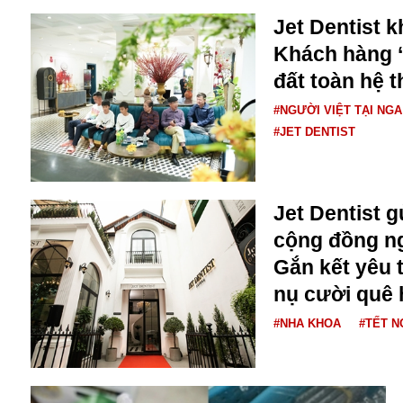
Jet Dentist k
Khách hàng ‘c
đất toàn hệ 
#NGƯỜI VIỆT TẠI NGA
#JET DENTIST
Jet Dentist g
cộng đồng ng
Gắn kết yêu
An ninh
nụ cười quê
Anh
#NHA KHOA
#TẾT N
Australia
Amazon
Army Games
Apple