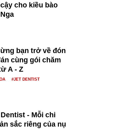
cậy cho kiều bào
Nga
mừng bạn trở về đón
đán cùng gói chăm
từ A - Z
HOA
#JET DENTIST
Dentist - Mỗi chi
ản sắc riêng của nụ