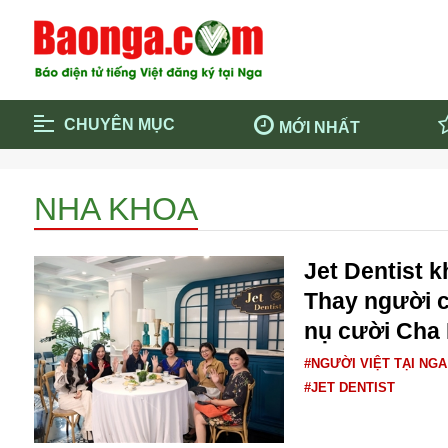
CHUYÊN MỤC
MỚI NHẤT
Trang chủ
Blockcha
NHA KHOA
Điểm tin chính
Dịch Covi
Cộng đồng
Thông ti
Jet Dentist k
Cuộc sống quanh ta
Khám phá
Thay người 
Quảng cáo
Chính trị
nụ cười Cha 
#NGƯỜI VIỆT TẠI NGA
#JET DENTIST