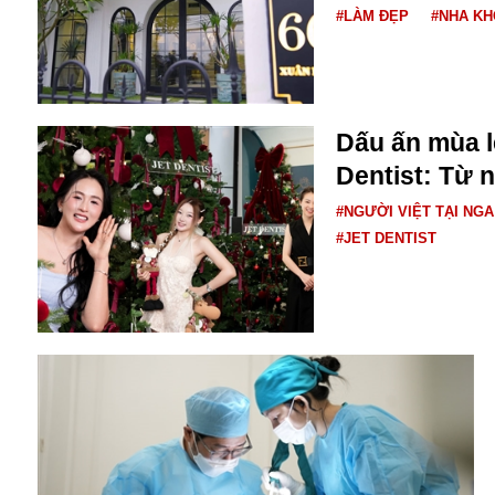
Bulagria
#LÀM ĐẸP
#NHA K
Crimea
Chính trị
Dấu ấn mùa lễ
Công nghệ
Dentist: Từ 
Chuyện hay
Chuyện lạ
#NGƯỜI VIỆT TẠI NGA
Cuộc sống quanh ta
#JET DENTIST
Casino
Chiến tranh thương mại
Chi hội phụ nữ TTTM Mátxcơva
Chính trị Nga
Chợ Vòm
Cảnh sát
Cấm bay
Cao tốc
Canada