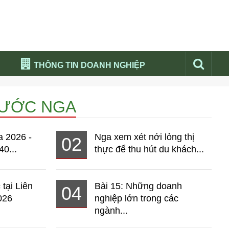
THÔNG TIN DOANH NGHIỆP
Đừng bỏ lỡ
NƯỚC NGA
Nổi bật báo nga
Thư viện media
a 2026 -
Nga xem xét nới lỏng thị
02
Phân tích thị trường Nga 2026
40...
thực để thu hút du khách...
 tại Liên
Bài 15: Những doanh
04
026
nghiệp lớn trong các
ngành...