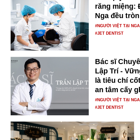
răng miệng: 
Nga đều tròn
#NGƯỜI VIỆT TẠI NGA
#JET DENTIST
Bác sĩ Chuyê
Bói toán
Lập Trí - Vữ
Bóng đá
Bill Gates
là tiêu chí c
BĐS
an tâm cấy g
Bí ẩn
#NGƯỜI VIỆT TẠI NGA
Bitcoin
#JET DENTIST
Bamboo Airways
Báo Nga có gì?
Biển Đông
Barrack Obama
Bắc Kinh