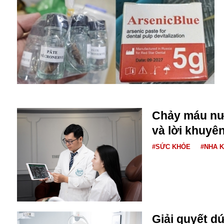
Alibaba
Angela Merkel
Aeroflot
ASEAN
Argentina
Ai
Azovstal
Chảy máu nư
và lời khuyê
#SỨC KHỎE
#NHA 
Giải quyết d