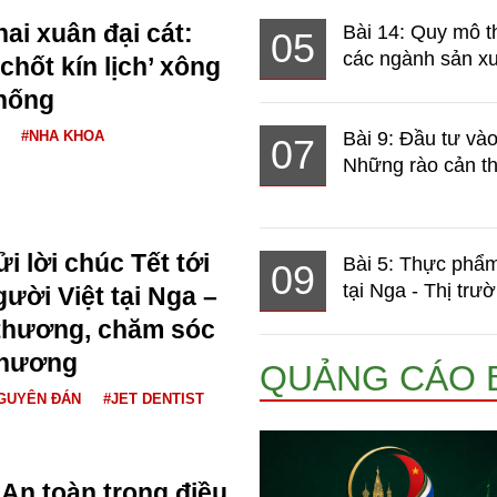
hai xuân đại cát:
Bài 14: Quy mô t
05
các ngành sản xuấ
hốt kín lịch’ xông
thống
#NHA KHOA
Bài 9: Đầu tư và
07
Những rào cản th
ửi lời chúc Tết tới
Bài 5: Thực phẩm
09
tại Nga - Thị trườ
ười Việt tại Nga –
 thương, chăm sóc
 hương
QUẢNG CÁO 
GUYÊN ĐÁN
#JET DENTIST
An toàn trong điều