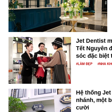
Buôn bán ở Nga
Bộ Quốc phòng
Bác Hồ
Bộ Y tế
Bão tuyết
Bệnh viện
Jet Dentist 
Bản quyền
Bảo tàng
Tết Nguyên 
Blockchain
sóc đặc biệt 
Bộ Ngoại giao
#LÀM ĐẸP
#NHA K
Bình Dương
Biển Đen
Boeing
Bình Định
Bulgaria
Hệ thống Jet 
Biến chủng
nhánh, một b
Baikal
cười
Bakhmut