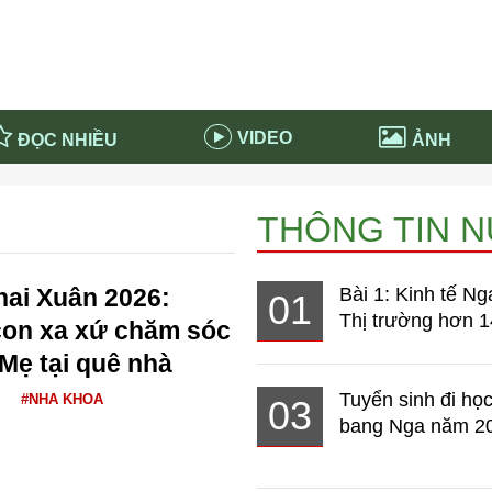
VIDEO
ĐỌC NHIỀU
ẢNH
in và ứng dụng
Tiêu điểm Covid-19
THÔNG TIN 
d-19 tại Nga
Thời sự
n nước Nga
NABU EDUCATION
hai Xuân 2026:
Bài 1: Kinh tế Ng
01
 nước Nga
Tử vi hàng ngày
Thị trường hơn 1
con xa xứ chăm sóc
 Nga - Việt Nam
Phân tích chính trị
Mẹ tại quê nhà
Tuyển sinh đi học
#NHA KHOA
03
bang Nga năm 2