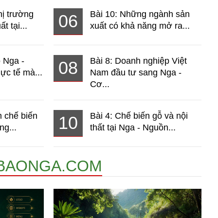
hị trường
Bài 10: Những ngành sản
06
t tại...
xuất có khả năng mở ra...
o Nga -
Bài 8: Doanh nghiệp Việt
08
ực tế mà...
Nam đầu tư sang Nga -
Cơ...
 chế biến
Bài 4: Chế biến gỗ và nội
10
ng...
thất tại Nga - Nguồn...
BAONGA.COM