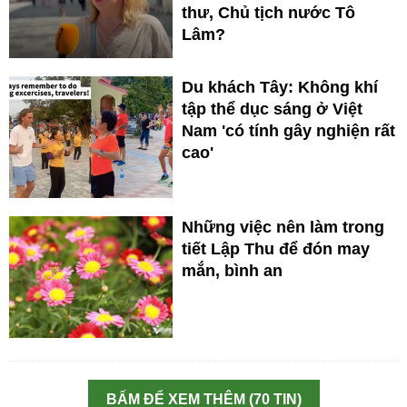
thư, Chủ tịch nước Tô
Lâm?
Du khách Tây: Không khí
tập thể dục sáng ở Việt
Nam 'có tính gây nghiện rất
cao'
Những việc nên làm trong
tiết Lập Thu để đón may
mắn, bình an
BẤM ĐỂ XEM THÊM (70 TIN)