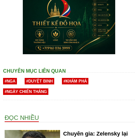
CHUYÊN MỤC LIÊN QUAN
#NGA
#DUYỆT BINH
#KHÁM PHÁ
#NGÀY CHIẾN THẮNG
ĐỌC NHIỀU
Chuyên gia: Zelensky lại