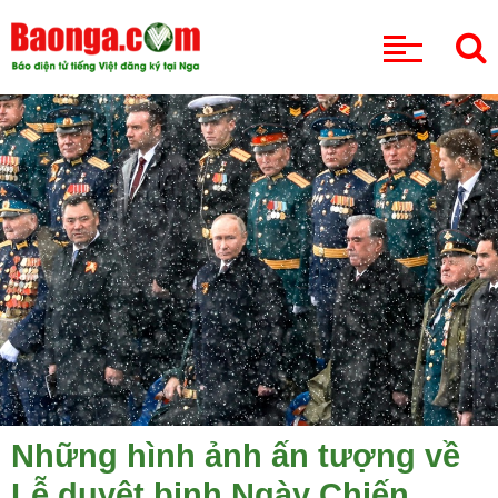
CHUYÊN MỤC
Những hình ảnh ấn tượng về
Lễ duyệt binh Ngày Chiến