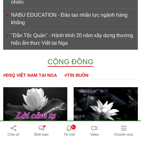
nhiên
NABU EDUCATION - Đào tạo nhân lực ngành hàng
không
''Dân Tộc Quán'' - Hành trình 20 năm xây dựng thương
hiệu ẩm thực Việt tại Nga
CỘNG ĐỒNG
#ĐSQ VIỆT NAM TẠI NGA
#TIN BUỒN
8+
Lời cảm tạ gia đình Trần
Tin buồn (30/7/2026)
Chia sẻ
Bình luận
Tin mới
Video
Chuyên mục
Đăng Minh