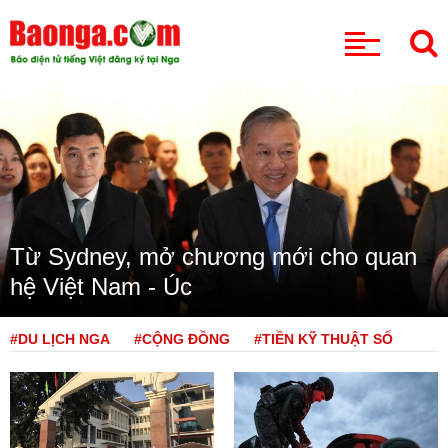
CHUYÊN MỤC
Từ Sydney, mở chương mới cho quan
hệ Việt Nam - Úc
#DU LỊCH NGA
#CỘNG ĐỒNG
#TIỀN KỸ THUẬT SỐ