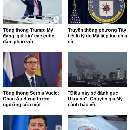
Tổng thống Trump: Mỹ
Truyền thông phương Tây
đang 'giữ kín' các cuộc
tiết lộ lý do Mỹ tiếp tục chia
đàm phán với...
sẻ...
Tổng thống Serbia Vucic:
"Điều này sẽ đánh gục
Châu Âu đứng trước
Ukraina": Chuyên gia Mỹ
ngưỡng cửa một...
cảnh báo về...