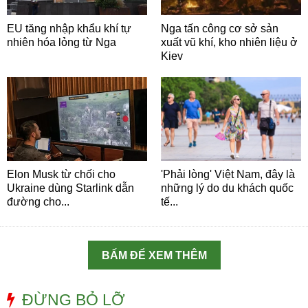
EU tăng nhập khẩu khí tự
Nga tấn công cơ sở sản
nhiên hóa lỏng từ Nga
xuất vũ khí, kho nhiên liệu ở
Kiev
Elon Musk từ chối cho
'Phải lòng' Việt Nam, đây là
Ukraine dùng Starlink dẫn
những lý do du khách quốc
đường cho...
tế...
BẤM ĐỂ XEM THÊM
ĐỪNG BỎ LỠ