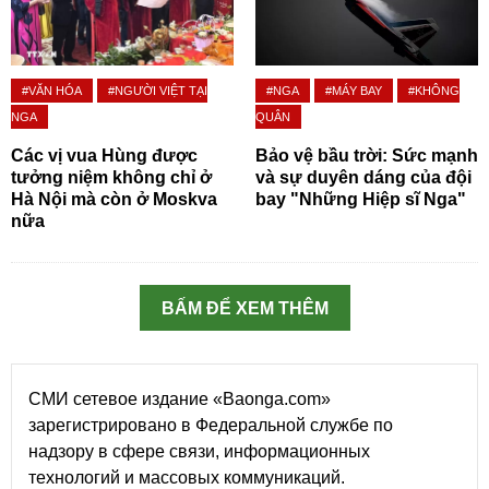
#VĂN HÓA
#NGƯỜI VIỆT TẠI
#NGA
#MÁY BAY
#KHÔNG
NGA
QUÂN
Các vị vua Hùng được
Bảo vệ bầu trời: Sức mạnh
tưởng niệm không chỉ ở
và sự duyên dáng của đội
Hà Nội mà còn ở Moskva
bay "Những Hiệp sĩ Nga"
nữa
BẤM ĐỂ XEM THÊM
СМИ сетевое издание «Baonga.com»
зарегистрировано в Федеральной службе по
надзору в сфере связи, информационных
технологий и массовых коммуникаций.