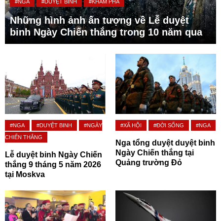
#NGA
#DUYỆT BINH
#KHÁM PHÁ
Những hình ảnh ấn tượng về Lễ duyệt
binh Ngày Chiến thắng trong 10 năm qua
#NGA
#DUYỆT BINH
#NGÀY
#XÃ HỘI
#ĐỜI SỐNG
#NGA
CHIẾN THẮNG
Nga tổng duyệt duyệt binh
Ngày Chiến thắng tại
Lễ duyệt binh Ngày Chiến
Quảng trường Đỏ
thắng 9 tháng 5 năm 2026
tại Moskva