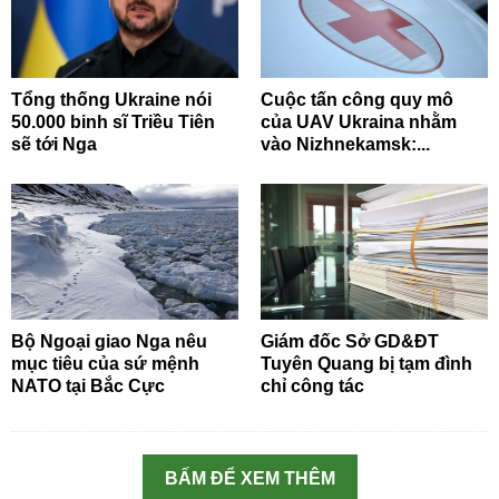
Tổng thống Ukraine nói
Cuộc tấn công quy mô
50.000 binh sĩ Triều Tiên
của UAV Ukraina nhằm
sẽ tới Nga
vào Nizhnekamsk:...
Bộ Ngoại giao Nga nêu
Giám đốc Sở GD&ĐT
mục tiêu của sứ mệnh
Tuyên Quang bị tạm đình
NATO tại Bắc Cực
chỉ công tác
BẤM ĐỂ XEM THÊM