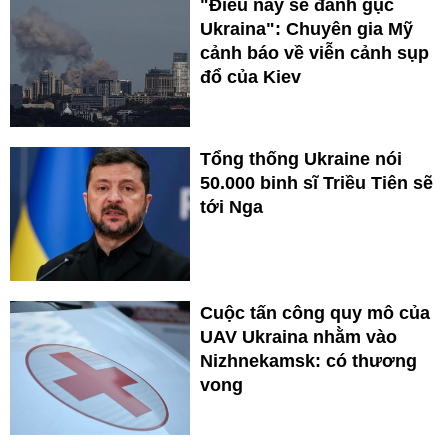
"Điều này sẽ đánh gục
Ukraina": Chuyên gia Mỹ
cảnh báo về viễn cảnh sụp
đổ của Kiev
Tổng thống Ukraine nói
50.000 binh sĩ Triều Tiên sẽ
tới Nga
Cuộc tấn công quy mô của
UAV Ukraina nhằm vào
Nizhnekamsk: có thương
vong