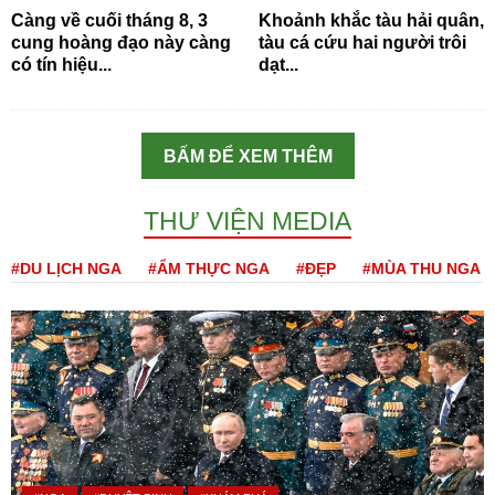
Càng về cuối tháng 8, 3
Khoảnh khắc tàu hải quân,
cung hoàng đạo này càng
tàu cá cứu hai người trôi
có tín hiệu...
dạt...
BẤM ĐỂ XEM THÊM
THƯ VIỆN MEDIA
#DU LỊCH NGA
#ẨM THỰC NGA
#ĐẸP
#MÙA THU NGA