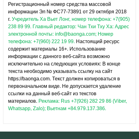
Регистрационный номер средства массовой
информации Эл № ФС77-73891 от 29 октября 2018
г.
Учредитель Ха Вьет Лонг, номер телефона: +7(905)
238 89 99.
Главный редактор: Чан Тхи Тху Ха: Адрес
электронной почты: info@baonga.com; Номер
телефона: +7(960) 222 19 99.
Настоящий ресурс
содержит материалы 16+. Использование
информации с данного веб-сайта возможно
исключительно на следующих условиях: В конце
текста необходимо указывать ссылку на сайт
https://baonga.com. Текст должен копироваться в
первоначальном виде. Не допускается удаление
ссылки на данный веб-сайт из текстов
материалов.
Реклама: Rus +7(926) 282 29 86 (Viber,
Whatsapp, Zalo); Вьетнам +84.979.137.386.