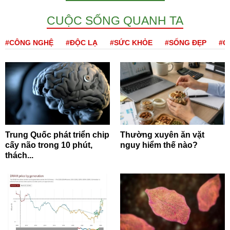
CUỘC SỐNG QUANH TA
#CÔNG NGHỆ
#ĐỘC LẠ
#SỨC KHỎE
#SỐNG ĐẸP
#Q
Trung Quốc phát triển chip
Thường xuyên ăn vặt
cấy não trong 10 phút,
nguy hiểm thế nào?
thách...