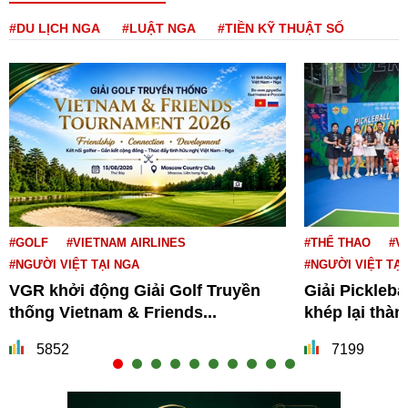
#DU LỊCH NGA
#LUẬT NGA
#TIỀN KỸ THUẬT SỐ
#GOLF
#VIETNAM AIRLINES
#THỂ THAO
#V
#NGƯỜI VIỆT TẠI NGA
#NGƯỜI VIỆT TẠI
VGR khởi động Giải Golf Truyền
Giải Pickleba
thống Vietnam & Friends...
khép lại thà
5852
7199