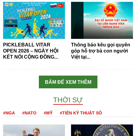
PICKLEBALL VITAR
Thông báo kêu gọi quyên
OPEN 2026 – NGÀY HỘI
góp hỗ trợ bà con người
KẾT NỐI CỘNG ĐỒNG...
Việt tại...
BẤM ĐỂ XEM THÊM
THỜI SỰ
#NGA
#NATO
#MỸ
#TIỀN KỸ THUẬT SỐ