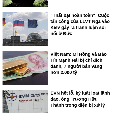
"Thất bại hoàn toàn". Cuộc
tấn công của LLVT Nga vào
Kiev gây ra tranh luận sôi
nổi ở Đức
Việt Nam: Mi Hồng và Bảo
Tín Mạnh Hải bị chỉ đích
danh, 7 người bán vàng
hơn 2.000 tỷ
EVN hết lỗ, kỷ luật loạt lãnh
đạo, ông Trương Hữu
Thành trong diện bị xử lý