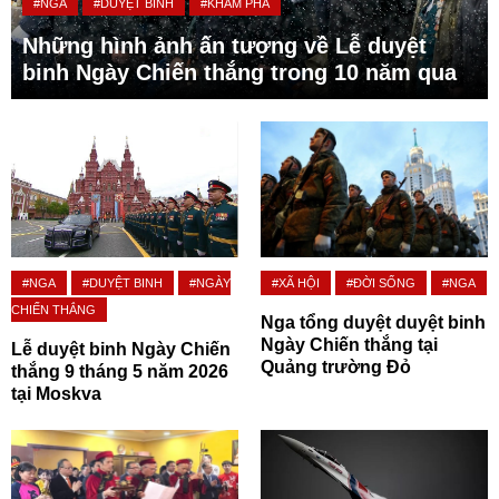
#NGA
#DUYỆT BINH
#KHÁM PHÁ
Những hình ảnh ấn tượng về Lễ duyệt
binh Ngày Chiến thắng trong 10 năm qua
#NGA
#DUYỆT BINH
#NGÀY
#XÃ HỘI
#ĐỜI SỐNG
#NGA
CHIẾN THẮNG
Nga tổng duyệt duyệt binh
Ngày Chiến thắng tại
Lễ duyệt binh Ngày Chiến
Quảng trường Đỏ
thắng 9 tháng 5 năm 2026
tại Moskva