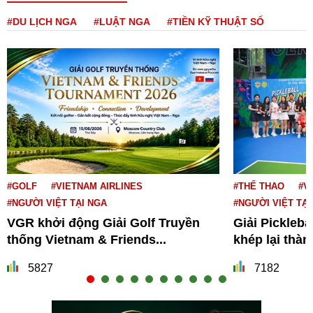
#DU LỊCH NGA
#LUẬT NGA
#TIỀN KỸ THUẬT SỐ
#GOLF
#VIETNAM AIRLINES
#THỂ THAO
#V
#NGƯỜI VIỆT TẠI NGA
#NGƯỜI VIỆT TẠI
VGR khởi động Giải Golf Truyền
Giải Pickleba
thống Vietnam & Friends...
khép lại thà
5827
7182