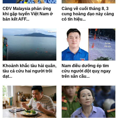
CĐV Malaysia phản ứng
Càng về cuối tháng 8, 3
khi gặp tuyển Việt Nam ở
cung hoàng đạo này càng
bán kết AFF...
có tín hiệu...
Khoảnh khắc tàu hải quân,
Nam điều dưỡng ép tim
tàu cá cứu hai người trôi
cứu người đột quỵ ngay
dạt...
trên sân cầu...