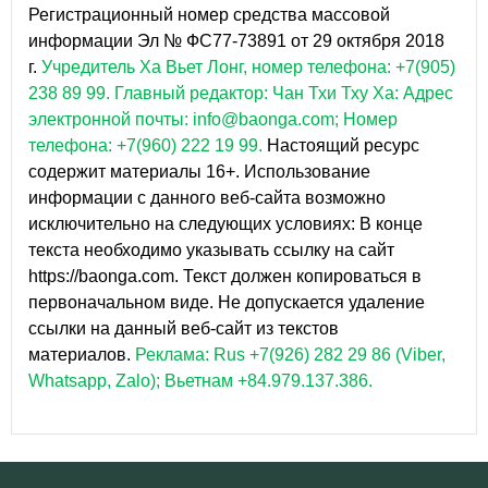
Регистрационный номер средства массовой
информации Эл № ФС77-73891 от 29 октября 2018
г.
Учредитель Ха Вьет Лонг, номер телефона: +7(905)
238 89 99.
Главный редактор: Чан Тхи Тху Ха: Адрес
электронной почты: info@baonga.com; Номер
телефона: +7(960) 222 19 99.
Настоящий ресурс
содержит материалы 16+. Использование
информации с данного веб-сайта возможно
исключительно на следующих условиях: В конце
текста необходимо указывать ссылку на сайт
https://baonga.com. Текст должен копироваться в
первоначальном виде. Не допускается удаление
ссылки на данный веб-сайт из текстов
материалов.
Реклама: Rus +7(926) 282 29 86 (Viber,
Whatsapp, Zalo); Вьетнам +84.979.137.386.