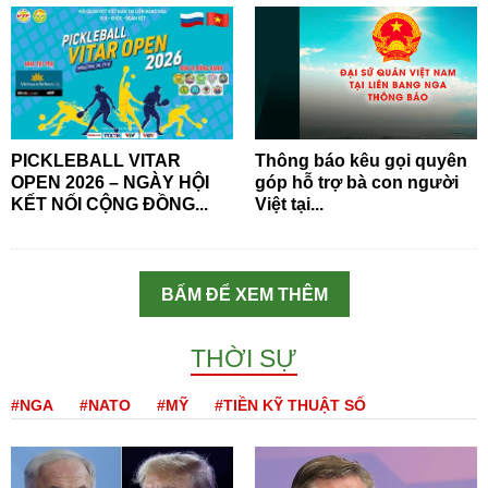
PICKLEBALL VITAR
Thông báo kêu gọi quyên
OPEN 2026 – NGÀY HỘI
góp hỗ trợ bà con người
KẾT NỐI CỘNG ĐỒNG...
Việt tại...
BẤM ĐỂ XEM THÊM
THỜI SỰ
#NGA
#NATO
#MỸ
#TIỀN KỸ THUẬT SỐ