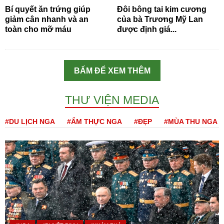
Bí quyết ăn trứng giúp
Đôi bông tai kim cương
giảm cân nhanh và an
của bà Trương Mỹ Lan
toàn cho mỡ máu
được định giá...
BẤM ĐỂ XEM THÊM
THƯ VIỆN MEDIA
#DU LỊCH NGA
#ẨM THỰC NGA
#ĐẸP
#MÙA THU NGA