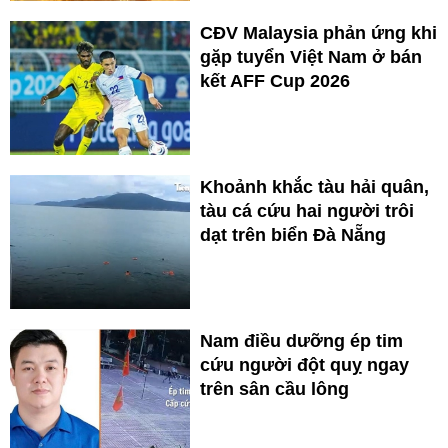
CĐV Malaysia phản ứng khi
gặp tuyển Việt Nam ở bán
kết AFF Cup 2026
Khoảnh khắc tàu hải quân,
tàu cá cứu hai người trôi
dạt trên biển Đà Nẵng
Nam điều dưỡng ép tim
cứu người đột quỵ ngay
trên sân cầu lông