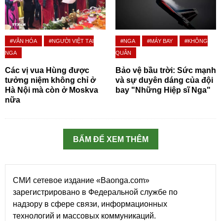
#VĂN HÓA
#NGƯỜI VIỆT TẠI
#NGA
#MÁY BAY
#KHÔNG
NGA
QUÂN
Các vị vua Hùng được
Bảo vệ bầu trời: Sức mạnh
tưởng niệm không chỉ ở
và sự duyên dáng của đội
Hà Nội mà còn ở Moskva
bay "Những Hiệp sĩ Nga"
nữa
BẤM ĐỂ XEM THÊM
СМИ сетевое издание «Baonga.com»
зарегистрировано в Федеральной службе по
надзору в сфере связи, информационных
технологий и массовых коммуникаций.