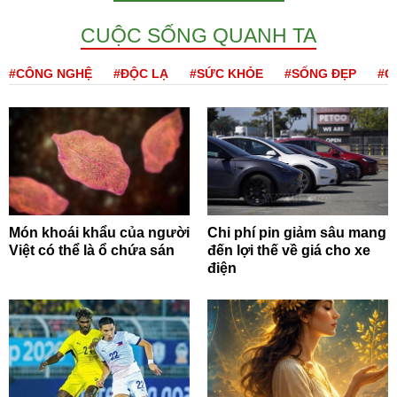
CUỘC SỐNG QUANH TA
#CÔNG NGHỆ
#ĐỘC LẠ
#SỨC KHỎE
#SỐNG ĐẸP
#Q
Món khoái khẩu của người
Chi phí pin giảm sâu mang
Việt có thể là ổ chứa sán
đến lợi thế về giá cho xe
điện