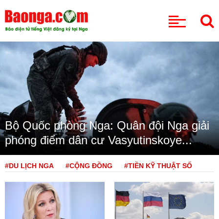
CHUYÊN MỤC
Bộ Quốc phòng Nga: Quân đội Nga giải
phóng điểm dân cư Vasyutinskoye...
#DU LỊCH NGA
#CỘNG ĐỒNG
#TIỀN KỸ THUẬT SỐ