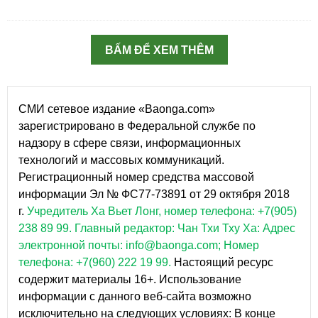
BẤM ĐỂ XEM THÊM
СМИ сетевое издание «Baonga.com»
зарегистрировано в Федеральной службе по
надзору в сфере связи, информационных
технологий и массовых коммуникаций.
Регистрационный номер средства массовой
информации Эл № ФС77-73891 от 29 октября 2018
г.
Учредитель Ха Вьет Лонг, номер телефона: +7(905)
238 89 99.
Главный редактор: Чан Тхи Тху Ха: Адрес
электронной почты: info@baonga.com; Номер
телефона: +7(960) 222 19 99.
Настоящий ресурс
содержит материалы 16+. Использование
информации с данного веб-сайта возможно
исключительно на следующих условиях: В конце