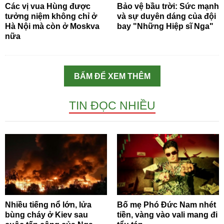
Các vị vua Hùng được
Bảo vệ bầu trời: Sức mạnh
tưởng niệm không chỉ ở
và sự duyên dáng của đội
Hà Nội mà còn ở Moskva
bay "Những Hiệp sĩ Nga"
nữa
BẤM ĐỂ XEM THÊM
TIN ĐỌC NHIỀU
Nhiều tiếng nổ lớn, lửa
Bố mẹ Phó Đức Nam nhét
bùng cháy ở Kiev sau
tiền, vàng vào vali mang đi