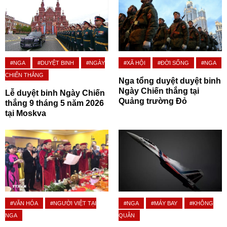
#NGA
#DUYỆT BINH
#NGÀY
#XÃ HỘI
#ĐỜI SỐNG
#NGA
CHIẾN THẮNG
Nga tổng duyệt duyệt binh
Ngày Chiến thắng tại
Lễ duyệt binh Ngày Chiến
Quảng trường Đỏ
thắng 9 tháng 5 năm 2026
tại Moskva
#VĂN HÓA
#NGƯỜI VIỆT TẠI
#NGA
#MÁY BAY
#KHÔNG
NGA
QUÂN