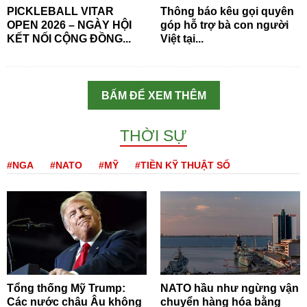
PICKLEBALL VITAR
Thông báo kêu gọi quyên
OPEN 2026 – NGÀY HỘI
góp hỗ trợ bà con người
KẾT NỐI CỘNG ĐỒNG...
Việt tại...
BẤM ĐỂ XEM THÊM
THỜI SỰ
#NGA
#NATO
#MỸ
#TIỀN KỸ THUẬT SỐ
Tổng thống Mỹ Trump:
NATO hầu như ngừng vận
Các nước châu Âu không
chuyển hàng hóa bằng