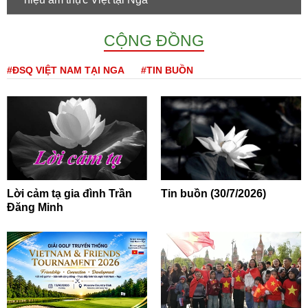
CỘNG ĐỒNG
#ĐSQ VIỆT NAM TẠI NGA
#TIN BUỒN
Lời cảm tạ gia đình Trần
Tin buồn (30/7/2026)
Đăng Minh