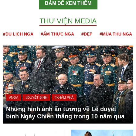
BẤM ĐỂ XEM THÊM
THƯ VIỆN MEDIA
#DU LỊCH NGA
#ẨM THỰC NGA
#ĐẸP
#MÙA THU NGA
#NGA
#DUYỆT BINH
#KHÁM PHÁ
Những hình ảnh ấn tượng về Lễ duyệt
binh Ngày Chiến thắng trong 10 năm qua