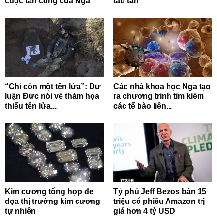
cuộc tấn công của Nga
tẩu tán
“Chỉ còn một tên lửa”: Dư
Các nhà khoa học Nga tạo
luận Đức nói về thảm họa
ra chương trình tìm kiếm
thiếu tên lửa...
các tế bào liên...
Kim cương tổng hợp đe
Tỷ phú Jeff Bezos bán 15
dọa thị trường kim cương
triệu cổ phiếu Amazon trị
tự nhiên
giá hơn 4 tỷ USD