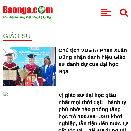
CHUYÊN MỤC
GIÁO SƯ
Chủ tịch VUSTA Phan Xuân
Dũng nhận danh hiệu Giáo
sư danh dự của đại học
Nga
Vị giáo sư đại học giàu
nhất mọi thời đại: Thành tỷ
phú nhờ hào phóng tặng
học trò 100.000 USD khởi
nghiệp, tằn tiện đến mức tự
cắt tóc và… tái sử dụng túi