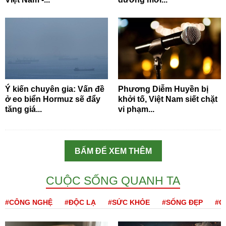
Ý kiến chuyên gia: Vấn đề
Phương Diễm Huyền bị
ở eo biển Hormuz sẽ đẩy
khởi tố, Việt Nam siết chặt
tăng giá...
vi phạm...
BẤM ĐỂ XEM THÊM
CUỘC SỐNG QUANH TA
#CÔNG NGHỆ
#ĐỘC LẠ
#SỨC KHỎE
#SỐNG ĐẸP
#Q