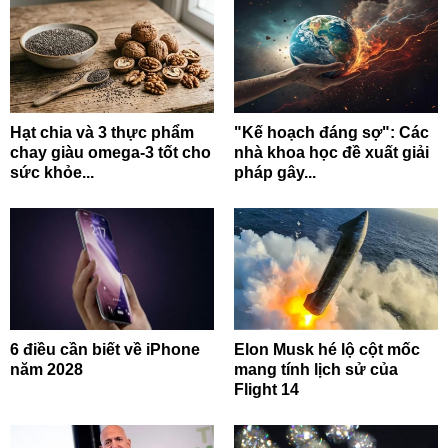
Hạt chia và 3 thực phẩm
"Kế hoạch đáng sợ": Các
chay giàu omega-3 tốt cho
nhà khoa học đề xuất giải
sức khỏe...
pháp gây...
6 điều cần biết về iPhone
Elon Musk hé lộ cột mốc
năm 2028
mang tính lịch sử của
Flight 14