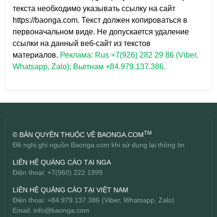
текста необходимо указывать ссылку на сайт
https://baonga.com. Текст должен копироваться в
первоначальном виде. Не допускается удаление
ссылки на данный веб-сайт из текстов
материалов.
Реклама: Rus +7(926) 282 29 86 (Viber,
Whatsapp, Zalo); Вьетнам +84.979.137.386.
TM
© BẢN QUYỀN THUỘC VỀ BAONGA.COM
Đề nghị ghi nguồn Baonga.com khi sử dụng lại thông tin
LIÊN HỆ QUẢNG CÁO TẠI NGA
Điện thoại: +7(960) 222 1999
LIÊN HỆ QUẢNG CÁO TẠI VIỆT NAM
Điện thoại: +84.979.137.386 (Viber, Whatsapp, Zalo)
Email:
info@baonga.com