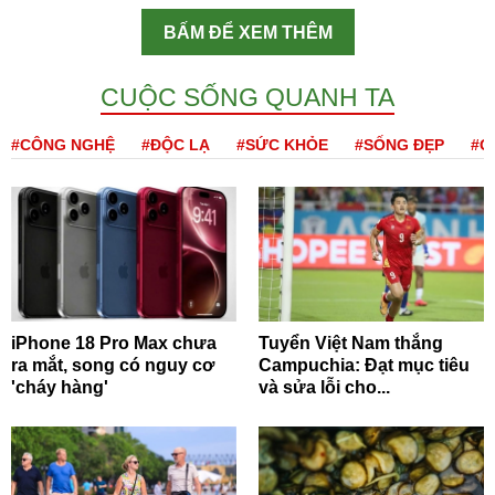
BẤM ĐỂ XEM THÊM
CUỘC SỐNG QUANH TA
#CÔNG NGHỆ
#ĐỘC LẠ
#SỨC KHỎE
#SỐNG ĐẸP
#Q
iPhone 18 Pro Max chưa
Tuyển Việt Nam thắng
ra mắt, song có nguy cơ
Campuchia: Đạt mục tiêu
'cháy hàng'
và sửa lỗi cho...