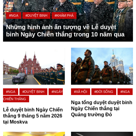
#NGA
#DUYỆT BINH
#KHÁM PHÁ
Những hình ảnh ấn tượng về Lễ duyệt
binh Ngày Chiến thắng trong 10 năm qua
#NGA
#DUYỆT BINH
#NGÀY
#XÃ HỘI
#ĐỜI SỐNG
#NGA
CHIẾN THẮNG
Nga tổng duyệt duyệt binh
Ngày Chiến thắng tại
Lễ duyệt binh Ngày Chiến
Quảng trường Đỏ
thắng 9 tháng 5 năm 2026
tại Moskva