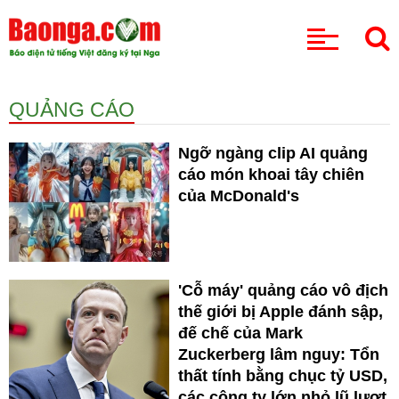
CHUYÊN MỤC
QUẢNG CÁO
Ngỡ ngàng clip AI quảng
cáo món khoai tây chiên
của McDonald's
'Cỗ máy' quảng cáo vô địch
thế giới bị Apple đánh sập,
đế chế của Mark
Zuckerberg lâm nguy: Tổn
thất tính bằng chục tỷ USD,
các công ty lớn nhỏ lũ lượt