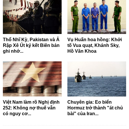
Thổ Nhĩ Kỳ, Pakistan và Ả
Vụ Huấn hoa hồng: Khởi
Rập Xê Út ký kết Biên bản
tố Vua quạt, Khánh Sky,
ghi nhớ...
Hồ Văn Khoa
Việt Nam làm rõ Nghị định
Chuyên gia: Eo biển
252: Không nợ thuế vẫn
Hormuz trở thành "át chủ
có nguy cơ...
bài" của Iran...