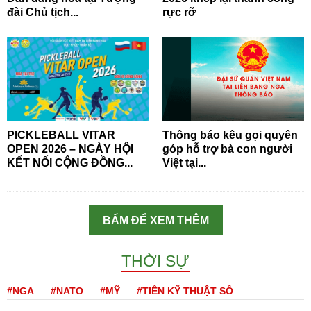
đài Chủ tịch...
rực rỡ
PICKLEBALL VITAR
Thông báo kêu gọi quyên
OPEN 2026 – NGÀY HỘI
góp hỗ trợ bà con người
KẾT NỐI CỘNG ĐỒNG...
Việt tại...
BẤM ĐỂ XEM THÊM
THỜI SỰ
#NGA
#NATO
#MỸ
#TIỀN KỸ THUẬT SỐ