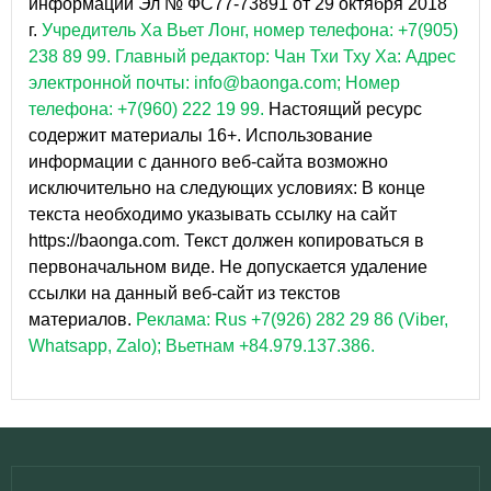
информации Эл № ФС77-73891 от 29 октября 2018
г.
Учредитель Ха Вьет Лонг, номер телефона: +7(905)
238 89 99.
Главный редактор: Чан Тхи Тху Ха: Адрес
электронной почты: info@baonga.com; Номер
телефона: +7(960) 222 19 99.
Настоящий ресурс
содержит материалы 16+. Использование
информации с данного веб-сайта возможно
исключительно на следующих условиях: В конце
текста необходимо указывать ссылку на сайт
https://baonga.com. Текст должен копироваться в
первоначальном виде. Не допускается удаление
ссылки на данный веб-сайт из текстов
материалов.
Реклама: Rus +7(926) 282 29 86 (Viber,
Whatsapp, Zalo); Вьетнам +84.979.137.386.