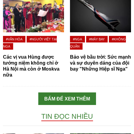
#VĂN HÓA
#NGƯỜI VIỆT TẠI
#NGA
#MÁY BAY
#KHÔNG
NGA
QUÂN
Các vị vua Hùng được
Bảo vệ bầu trời: Sức mạnh
tưởng niệm không chỉ ở
và sự duyên dáng của đội
Hà Nội mà còn ở Moskva
bay "Những Hiệp sĩ Nga"
nữa
BẤM ĐỂ XEM THÊM
TIN ĐỌC NHIỀU