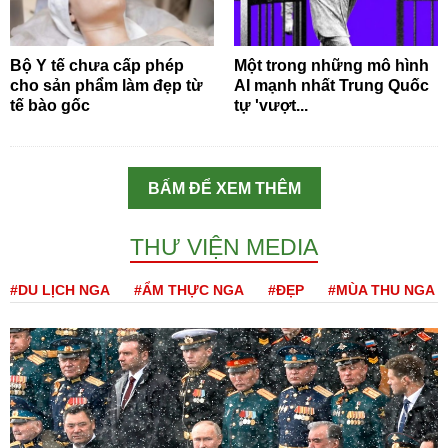
Bộ Y tế chưa cấp phép
Một trong những mô hình
cho sản phẩm làm đẹp từ
AI mạnh nhất Trung Quốc
tế bào gốc
tự 'vượt...
BẤM ĐỂ XEM THÊM
THƯ VIỆN MEDIA
#DU LỊCH NGA
#ẨM THỰC NGA
#ĐẸP
#MÙA THU NGA