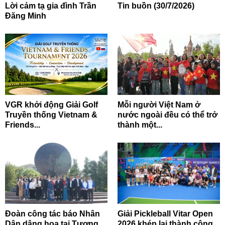
Lời cảm tạ gia đình Trần
Tin buồn (30/7/2026)
Đăng Minh
VGR khởi động Giải Golf
Mỗi người Việt Nam ở
Truyền thống Vietnam &
nước ngoài đều có thể trở
Friends...
thành một...
Đoàn công tác báo Nhân
Giải Pickleball Vitar Open
Dân dâng hoa tại Tượng
2026 khép lại thành công