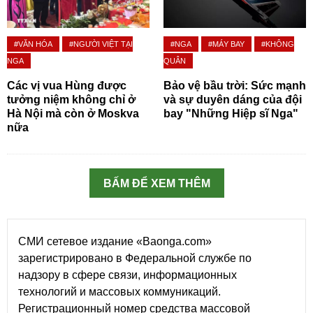
#VĂN HÓA
#NGƯỜI VIỆT TẠI
#NGA
#MÁY BAY
#KHÔNG
NGA
QUÂN
Các vị vua Hùng được
Bảo vệ bầu trời: Sức mạnh
tưởng niệm không chỉ ở
và sự duyên dáng của đội
Hà Nội mà còn ở Moskva
bay "Những Hiệp sĩ Nga"
nữa
BẤM ĐỂ XEM THÊM
СМИ сетевое издание «Baonga.com»
зарегистрировано в Федеральной службе по
надзору в сфере связи, информационных
технологий и массовых коммуникаций.
Регистрационный номер средства массовой