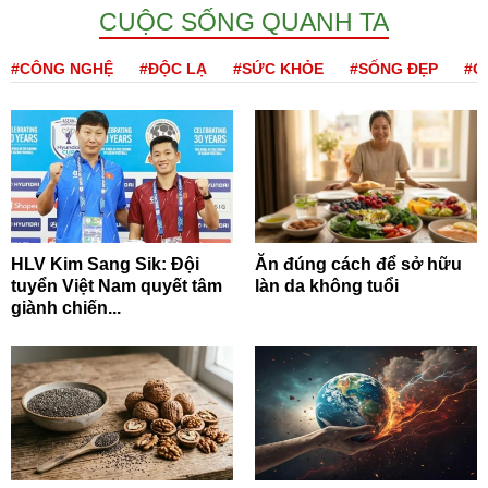
CUỘC SỐNG QUANH TA
#CÔNG NGHỆ
#ĐỘC LẠ
#SỨC KHỎE
#SỐNG ĐẸP
#Q
HLV Kim Sang Sik: Đội
Ăn đúng cách để sở hữu
tuyển Việt Nam quyết tâm
làn da không tuổi
giành chiến...