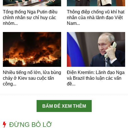
Tổng thống Nga Putin điều
Thông điệp chống vũ khí hạt
chỉnh nhân sự chỉ huy các
nhân của nhà lãnh đạo Việt
nhóm...
Nam...
Nhiều tiếng nổ lớn, lửa bùng
Điện Kremlin: Lãnh đạo Nga
cháy ở Kiev sau cuộc tấn
và Brazil thảo luận các vấn
công...
đề...
BẤM ĐỂ XEM THÊM
ĐỪNG BỎ LỠ