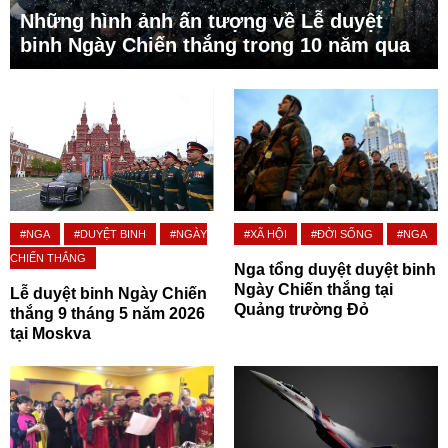
Những hình ảnh ấn tượng về Lễ duyệt
binh Ngày Chiến thắng trong 10 năm qua
#NGA
#DUYỆT BINH
#NGÀY
#XÃ HỘI
#ĐỜI SỐNG
#NGA
CHIẾN THẮNG
Nga tổng duyệt duyệt binh
Ngày Chiến thắng tại
Lễ duyệt binh Ngày Chiến
Quảng trường Đỏ
thắng 9 tháng 5 năm 2026
tại Moskva