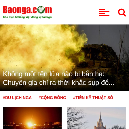
CHUYÊN MỤC
Không một tên lửa nào bị bắn hạ:
Chuyên gia chỉ ra thời khắc sụp đổ...
#DU LỊCH NGA
#CỘNG ĐỒNG
#TIỀN KỸ THUẬT SỐ