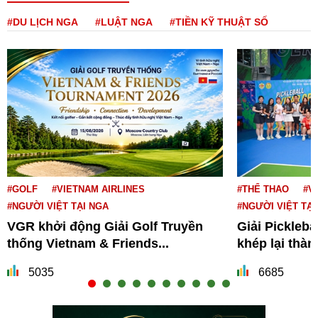
#DU LỊCH NGA
#LUẬT NGA
#TIỀN KỸ THUẬT SỐ
#GOLF
#VIETNAM AIRLINES
#THỂ THAO
#V
#NGƯỜI VIỆT TẠI NGA
#NGƯỜI VIỆT TẠI
VGR khởi động Giải Golf Truyền
Giải Pickleba
thống Vietnam & Friends...
khép lại thà
5035
6685