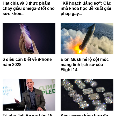
Hạt chia và 3 thực phẩm
"Kế hoạch đáng sợ": Các
chay giàu omega-3 tốt cho
nhà khoa học đề xuất giải
sức khỏe...
pháp gây...
6 điều cần biết về iPhone
Elon Musk hé lộ cột mốc
năm 2028
mang tính lịch sử của
Flight 14
Tỷ phú Jeff Bezos bán 15
Kim cương tổng hợp đe