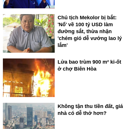
Chủ tịch Mekolor bị bắt:
'Nổ' về 100 tỷ USD làm
đường sắt, thừa nhận
'chém gió dễ vướng lao lý
lắm'
Lửa bao trùm 900 m² ki-ốt
ở chợ Biên Hòa
Không tận thu tiền đất, giá
nhà có dễ thở hơn?