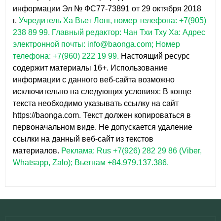
информации Эл № ФС77-73891 от 29 октября 2018
г.
Учредитель Ха Вьет Лонг, номер телефона: +7(905)
238 89 99.
Главный редактор: Чан Тхи Тху Ха: Адрес
электронной почты: info@baonga.com; Номер
телефона: +7(960) 222 19 99.
Настоящий ресурс
содержит материалы 16+. Использование
информации с данного веб-сайта возможно
исключительно на следующих условиях: В конце
текста необходимо указывать ссылку на сайт
https://baonga.com. Текст должен копироваться в
первоначальном виде. Не допускается удаление
ссылки на данный веб-сайт из текстов
материалов.
Реклама: Rus +7(926) 282 29 86 (Viber,
Whatsapp, Zalo); Вьетнам +84.979.137.386.