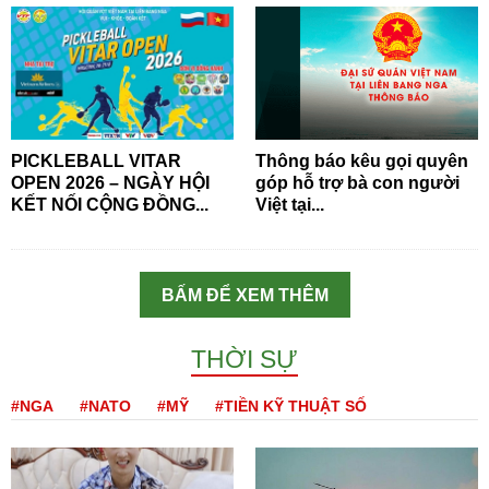
PICKLEBALL VITAR
Thông báo kêu gọi quyên
OPEN 2026 – NGÀY HỘI
góp hỗ trợ bà con người
KẾT NỐI CỘNG ĐỒNG...
Việt tại...
BẤM ĐỂ XEM THÊM
THỜI SỰ
#NGA
#NATO
#MỸ
#TIỀN KỸ THUẬT SỐ