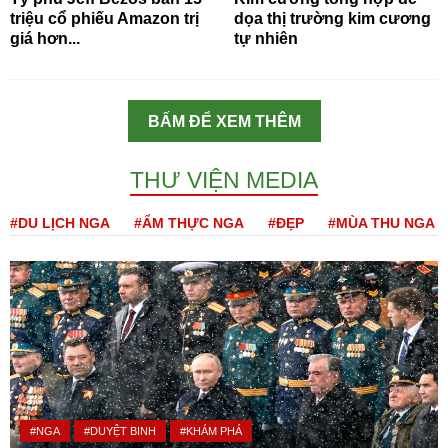
triệu cổ phiếu Amazon trị
dọa thị trường kim cương
giá hơn...
tự nhiên
BẤM ĐỂ XEM THÊM
THƯ VIỆN MEDIA
#DU LỊCH NGA
#ẨM THỰC NGA
#ĐẸP
#MÙA THU NGA
#NGA
#DUYỆT BINH
#KHÁM PHÁ