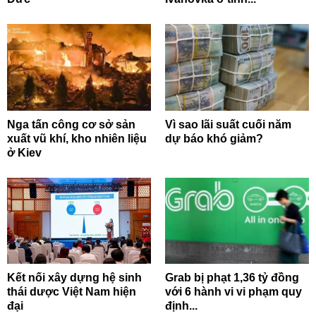
Nga tấn công cơ sở sản
Vì sao lãi suất cuối năm
xuất vũ khí, kho nhiên liệu
dự báo khó giảm?
ở Kiev
Kết nối xây dựng hệ sinh
Grab bị phạt 1,36 tỷ đồng
thái dược Việt Nam hiện
với 6 hành vi vi phạm quy
đại
định...