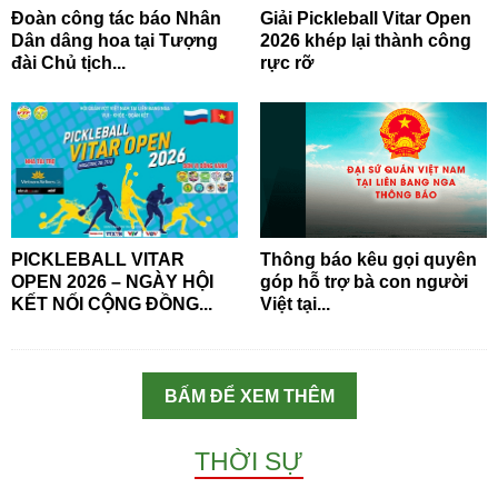
Đoàn công tác báo Nhân
Giải Pickleball Vitar Open
Dân dâng hoa tại Tượng
2026 khép lại thành công
đài Chủ tịch...
rực rỡ
PICKLEBALL VITAR
Thông báo kêu gọi quyên
OPEN 2026 – NGÀY HỘI
góp hỗ trợ bà con người
KẾT NỐI CỘNG ĐỒNG...
Việt tại...
BẤM ĐỂ XEM THÊM
THỜI SỰ