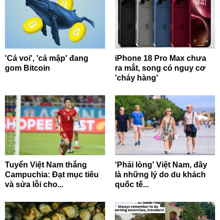
'Cá voi', 'cá mập' đang
iPhone 18 Pro Max chưa
gom Bitcoin
ra mắt, song có nguy cơ
'cháy hàng'
Tuyển Việt Nam thắng
'Phải lòng' Việt Nam, đây
Campuchia: Đạt mục tiêu
là những lý do du khách
và sửa lỗi cho...
quốc tế...