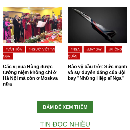
#VĂN HÓA
#NGƯỜI VIỆT TẠI
#NGA
#MÁY BAY
#KHÔNG
NGA
QUÂN
Các vị vua Hùng được
Bảo vệ bầu trời: Sức mạnh
tưởng niệm không chỉ ở
và sự duyên dáng của đội
Hà Nội mà còn ở Moskva
bay "Những Hiệp sĩ Nga"
nữa
BẤM ĐỂ XEM THÊM
TIN ĐỌC NHIỀU