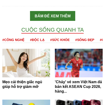
BẤM ĐỂ XEM THÊM
CUỘC SỐNG QUANH TA
#CÔNG NGHỆ
#ĐỘC LẠ
#SỨC KHỎE
#SỐNG ĐẸP
#Q
Mẹo cải thiện giấc ngủ
'Cháy' vé xem Việt Nam đá
giúp hỗ trợ giảm mỡ
bán kết ASEAN Cup 2026,
hàng...