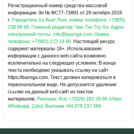
Регистрационный номер средства массовой
информации Эл № ФС77-73891 от 29 октября 2018
г.
Учредитель Ха Вьет Лонг, номер телефона: +7(905)
238 89 99.
Главный редактор: Чан Тхи Тху Ха: Адрес
электронной почты: info@baonga.com; Номер
телефона: +7(960) 222 19 99.
Настоящий ресурс
содержит материалы 16+. Использование
информации с данного веб-сайта возможно
исключительно на следующих условиях: В конце
текста необходимо указывать ссылку на сайт
https://baonga.com. Текст должен копироваться в
первоначальном виде. Не допускается удаление
ссылки на данный веб-сайт из текстов
материалов.
Реклама: Rus +7(926) 282 29 86 (Viber,
Whatsapp, Zalo); Вьетнам +84.979.137.386.