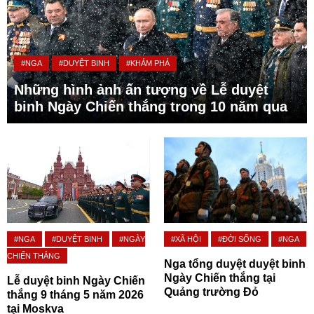
#NGA
#DUYỆT BINH
#KHÁM PHÁ
Những hình ảnh ấn tượng về Lễ duyệt
binh Ngày Chiến thắng trong 10 năm qua
#NGA
#DUYỆT BINH
#NGÀY
#XÃ HỘI
#ĐỜI SỐNG
#NGA
CHIẾN THẮNG
Nga tổng duyệt duyệt binh
Ngày Chiến thắng tại
Lễ duyệt binh Ngày Chiến
Quảng trường Đỏ
thắng 9 tháng 5 năm 2026
tại Moskva