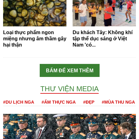
Loại thực phẩm ngon
Du khách Tây: Không khí
miệng nhưng âm thầm gây
tập thể dục sáng ở Việt
hại thận
Nam 'có...
BẤM ĐỂ XEM THÊM
THƯ VIỆN MEDIA
#DU LỊCH NGA
#ẨM THỰC NGA
#ĐẸP
#MÙA THU NGA