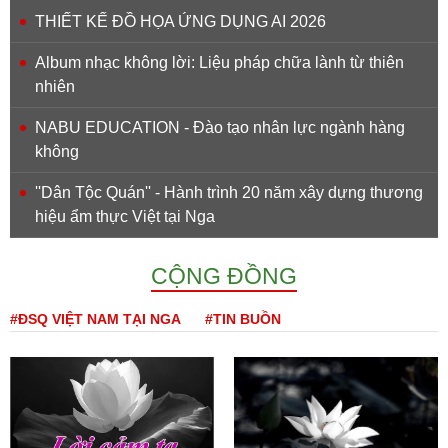
THIẾT KẾ ĐỒ HỌA ỨNG DỤNG AI 2026
Album nhạc không lời: Liệu pháp chữa lành từ thiên
nhiên
NABU EDUCATION - Đào tạo nhân lực ngành hàng
không
''Dân Tộc Quán'' - Hành trình 20 năm xây dựng thương
hiệu ẩm thực Việt tại Nga
CỘNG ĐỒNG
#ĐSQ VIỆT NAM TẠI NGA
#TIN BUỒN