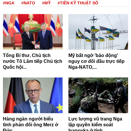
#NGA
#NATO
#MỸ
#TIỀN KỸ THUẬT SỐ
Tổng Bí thư, Chủ tịch
Mỹ bất ngờ 'báo động'
nước Tô Lâm tiếp Chủ tịch
nguy cơ đối đầu trực tiếp
Quốc hội...
Nga-NATO,...
Hàng ngàn người biểu
Lực lượng vũ trang Nga
tình phản đối ông Merz ở
lập quyền kiểm soát
Đức
Ivanovka ở tỉnh...